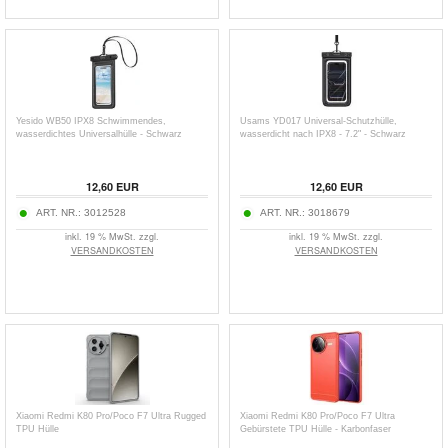
Yesido WB50 IPX8 Schwimmendes,
Usams YD017 Universal-Schutzhülle,
wasserdichtes Universalhülle - Schwarz
wasserdicht nach IPX8 - 7.2" - Schwarz
12,60
EUR
12,60
EUR
ART. NR.:
3012528
ART. NR.:
3018679
inkl. 19 % MwSt. zzgl.
inkl. 19 % MwSt. zzgl.
VERSANDKOSTEN
VERSANDKOSTEN
Xiaomi Redmi K80 Pro/Poco F7 Ultra Rugged
Xiaomi Redmi K80 Pro/Poco F7 Ultra
TPU Hülle
Gebürstete TPU Hülle - Karbonfaser