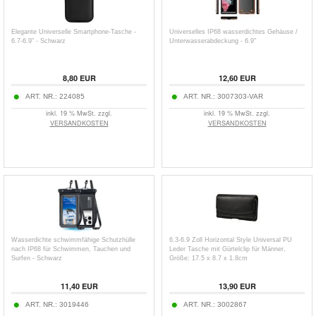
Elegante Universelle Smartphone-Tasche -
Universelles IP68 wasserdichtes Gehäuse /
6.7-6.9" - Schwarz
Unterwasserabdeckung - 6.9"
8,80
EUR
12,60
EUR
ART. NR.:
224085
ART. NR.:
3007303-VAR
inkl. 19 % MwSt. zzgl.
inkl. 19 % MwSt. zzgl.
VERSANDKOSTEN
VERSANDKOSTEN
Wasserdichte schwimmfähige Schutzhülle
6.3-6.9 Zoll Horizontal Style Universal PU
nach IP68 für Schwimmen, Tauchen und
Leder Tasche mit Gürtelclip für Männer,
Surfen - Schwarz
Größe: 17.5 x 8.7 x 1.8cm
11,40
EUR
13,90
EUR
ART. NR.:
3019446
ART. NR.:
3002867