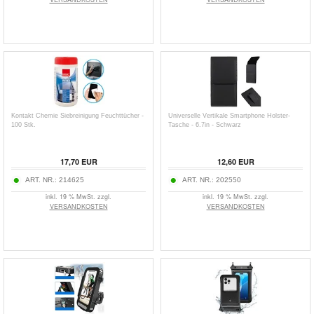
Kontakt Chemie Siebreinigung Feuchttücher -
Universelle Vertikale Smartphone Holster-
100 Stk.
Tasche - 6.7in - Schwarz
17,70
EUR
12,60
EUR
ART. NR.:
214625
ART. NR.:
202550
inkl. 19 % MwSt. zzgl.
inkl. 19 % MwSt. zzgl.
VERSANDKOSTEN
VERSANDKOSTEN