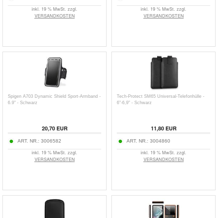
inkl. 19 % MwSt. zzgl.
inkl. 19 % MwSt. zzgl.
VERSANDKOSTEN
VERSANDKOSTEN
Spigen A703 Dynamic Shield Sport-Armband -
Tech-Protect SM65 Universal-Telefonhülle -
6.9" - Schwarz
6"-6,9" - Schwarz
20,70
EUR
11,80
EUR
ART. NR.:
3006582
ART. NR.:
3004860
inkl. 19 % MwSt. zzgl.
inkl. 19 % MwSt. zzgl.
VERSANDKOSTEN
VERSANDKOSTEN