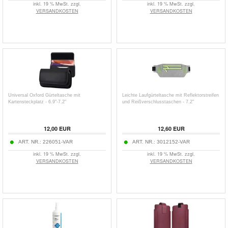
inkl. 19 % MwSt. zzgl.
inkl. 19 % MwSt. zzgl.
VERSANDKOSTEN
VERSANDKOSTEN
Universal Oxford Gürteltasche mit
Leichte Laufgürteltasche mit Reflektorstreifen
Kartensteckplatz - 6.9"-7.2"
und Reißverschlusstaschen - 7.2"
12,00
EUR
12,60
EUR
ART. NR.:
226051-VAR
ART. NR.:
3012152-VAR
inkl. 19 % MwSt. zzgl.
inkl. 19 % MwSt. zzgl.
VERSANDKOSTEN
VERSANDKOSTEN