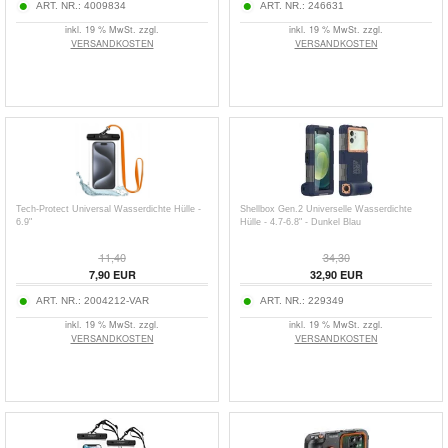
ART. NR.:
4009834
ART. NR.:
246631
inkl. 19 % MwSt. zzgl.
inkl. 19 % MwSt. zzgl.
VERSANDKOSTEN
VERSANDKOSTEN
Tech-Protect Universal Wasserdichte Hülle -
Shellbox Gen.2 Universelle Wasserdichte
6.9"
Hülle - 4.7-6.8" - Dunkel Blau
11,40
34,30
7,90
EUR
32,90
EUR
ART. NR.:
2004212-VAR
ART. NR.:
229349
inkl. 19 % MwSt. zzgl.
inkl. 19 % MwSt. zzgl.
VERSANDKOSTEN
VERSANDKOSTEN