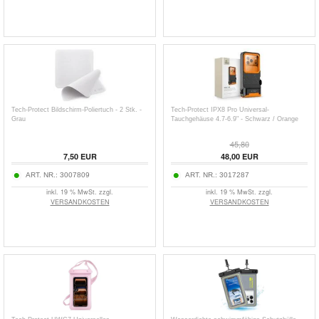
Tech-Protect Bildschirm-Poliertuch - 2 Stk. -
Tech-Protect IPX8 Pro Universal-
Grau
Tauchgehäuse 4.7-6.9" - Schwarz / Orange
45,80
7,50
EUR
48,00
EUR
ART. NR.:
3007809
ART. NR.:
3017287
inkl. 19 % MwSt. zzgl.
inkl. 19 % MwSt. zzgl.
VERSANDKOSTEN
VERSANDKOSTEN