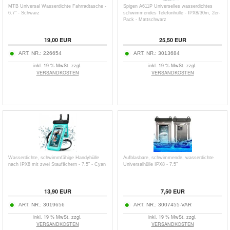
MTB Universal Wasserdichte Fahrradtasche -
Spigen A611P Universelles wasserdichtes
6.7" - Schwarz
schwimmendes Telefonhülle - IPX8/30m, 2er-
Pack - Mattschwarz
19,00
EUR
25,50
EUR
ART. NR.:
226654
ART. NR.:
3013684
inkl. 19 % MwSt. zzgl.
inkl. 19 % MwSt. zzgl.
VERSANDKOSTEN
VERSANDKOSTEN
Wasserdichte, schwimmfähige Handyhülle
Aufblasbare, schwimmende, wasserdichte
nach IPX8 mit zwei Staufächern - 7.5" - Cyan
Universalhülle IPX8 - 7.5"
13,90
EUR
7,50
EUR
ART. NR.:
3019656
ART. NR.:
3007455-VAR
inkl. 19 % MwSt. zzgl.
inkl. 19 % MwSt. zzgl.
VERSANDKOSTEN
VERSANDKOSTEN