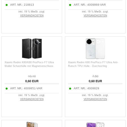
ART. NR.:
218813
ART. NR.:
4009869-VAR
inkl. 19 % MwSt. zzgl.
inkl. 19 % MwSt. zzgl.
VERSANDKOSTEN
VERSANDKOSTEN
Xiaomi Redmi K80/K80 Pro/Poco F7 Ultra
Xiaomi Redmi K80 Pro/Poco F7 Ultra Anti-
Wallet Schutzhülle mit Magnetverschluss
Rutsch TPU Hülle - Durchsichtig
10,10
7,50
0,60
EUR
0,60
EUR
ART. NR.:
4009851-VAR
ART. NR.:
4009829
inkl. 19 % MwSt. zzgl.
inkl. 19 % MwSt. zzgl.
VERSANDKOSTEN
VERSANDKOSTEN