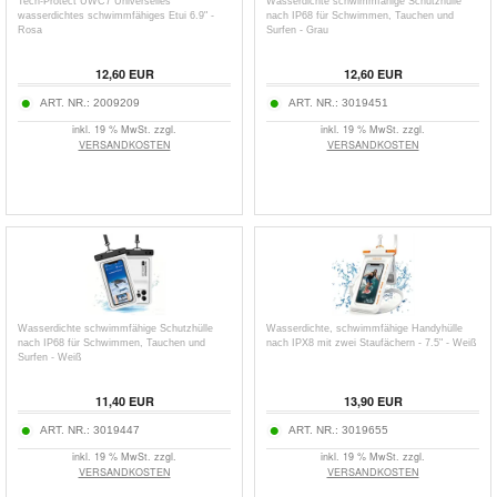
Tech-Protect UWC7 Universelles
Wasserdichte schwimmfähige Schutzhülle
wasserdichtes schwimmfähiges Etui 6.9" -
nach IP68 für Schwimmen, Tauchen und
Rosa
Surfen - Grau
12,60
EUR
12,60
EUR
ART. NR.:
2009209
ART. NR.:
3019451
inkl. 19 % MwSt. zzgl.
inkl. 19 % MwSt. zzgl.
VERSANDKOSTEN
VERSANDKOSTEN
Wasserdichte schwimmfähige Schutzhülle
Wasserdichte, schwimmfähige Handyhülle
nach IP68 für Schwimmen, Tauchen und
nach IPX8 mit zwei Staufächern - 7.5" - Weiß
Surfen - Weiß
11,40
EUR
13,90
EUR
ART. NR.:
3019447
ART. NR.:
3019655
inkl. 19 % MwSt. zzgl.
inkl. 19 % MwSt. zzgl.
VERSANDKOSTEN
VERSANDKOSTEN