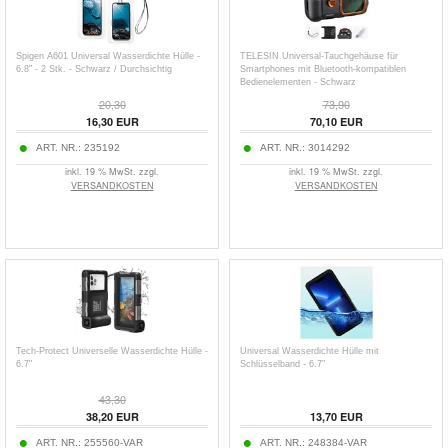
Spigen A601 Universal Wasserdichte Hülle -
TELESIN Universal-Tauchgehäuse für
6.8" - 2 Stk. - Schwarz / Durchsichtig
Smartphones mit Bluetooth-kompatiblen
Bedienelementen - Schwarz
20,30
73,90
16,30
EUR
70,10
EUR
ART. NR.:
235192
ART. NR.:
3014292
inkl. 19 % MwSt. zzgl.
inkl. 19 % MwSt. zzgl.
VERSANDKOSTEN
VERSANDKOSTEN
Tech-Protect Universelle Wasserdichte Hülle -
Universal Wasserdichte Hülle mit
6.7"
Schlüsselband - 6.7"
43,30
38,20
EUR
13,70
EUR
ART. NR.:
255560-VAR
ART. NR.:
248384-VAR