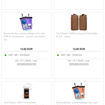
Wasserdichtes schwimmfähiges Etui nach
Tech-Protect SM65 Universal-Telefonhülle -
IP68 für Schwimmen, Tauchen und Surfen -
6"-6.9" - Braun
Lila
12,60
EUR
12,60
EUR
ART. NR.:
3019449
ART. NR.:
2008142
inkl. 19 % MwSt. zzgl.
inkl. 19 % MwSt. zzgl.
VERSANDKOSTEN
VERSANDKOSTEN
Tech-Protect UWC7 Universelles
Wasserdichtes schwimmfähiges Etui nach