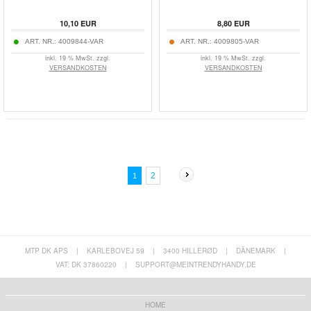
10,10
EUR
8,80
EUR
ART. NR.:
4009844-VAR
ART. NR.:
4009805-VAR
inkl. 19 % MwSt. zzgl.
inkl. 19 % MwSt. zzgl.
VERSANDKOSTEN
VERSANDKOSTEN
2
1
MTP DK APS
|
KARLEBOVEJ 59
|
3400 HILLERØD
|
DÄNEMARK
|
VAT: DK 37860220
|
SUPPORT@MEINTRENDYHANDY.DE
HOME