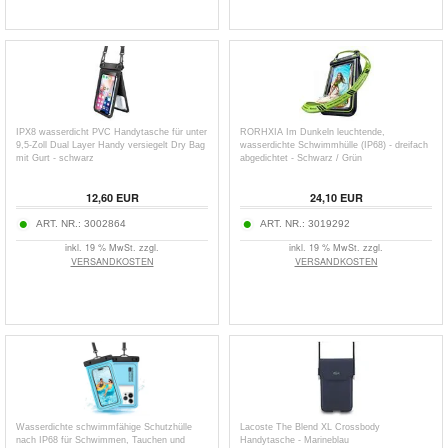
IPX8 wasserdicht PVC Handytasche für unter
RORHXIA Im Dunkeln leuchtende,
9,5-Zoll Dual Layer Handy versiegelt Dry Bag
wasserdichte Schwimmhülle (IP68) - dreifach
mit Gurt - schwarz
abgedichtet - Schwarz / Grün
12,60
EUR
24,10
EUR
ART. NR.:
3002864
ART. NR.:
3019292
inkl. 19 % MwSt. zzgl.
inkl. 19 % MwSt. zzgl.
VERSANDKOSTEN
VERSANDKOSTEN
Wasserdichte schwimmfähige Schutzhülle
Lacoste The Blend XL Crossbody
nach IP68 für Schwimmen, Tauchen und
Handytasche - Marineblau