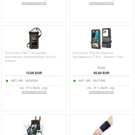
VERSANDKOSTEN
VERSANDKOSTEN
Tech-Protect UWC7 Universelles
Tech-Protect IPX8 Pro Universal-
wasserdichtes schwimmfähiges Etui 6.9" -
Tauchgehäuse 4.7-6.9" - Schwarz / Grau
Schwarz
45,80
13,00
EUR
45,60
EUR
ART. NR.:
3018544
ART. NR.:
3017286
inkl. 19 % MwSt. zzgl.
inkl. 19 % MwSt. zzgl.
VERSANDKOSTEN
VERSANDKOSTEN