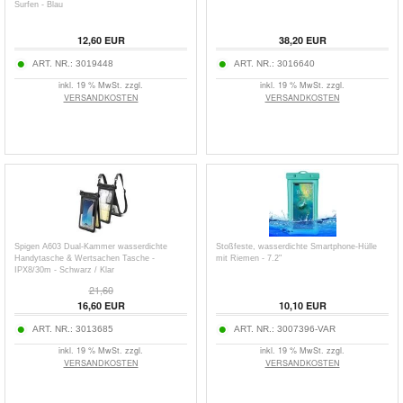
Surfen - Blau
12,60
EUR
38,20
EUR
ART. NR.:
3019448
ART. NR.:
3016640
inkl. 19 % MwSt. zzgl.
inkl. 19 % MwSt. zzgl.
VERSANDKOSTEN
VERSANDKOSTEN
Spigen A603 Dual-Kammer wasserdichte
Stoßfeste, wasserdichte Smartphone-Hülle
Handytasche & Wertsachen Tasche -
mit Riemen - 7.2"
IPX8/30m - Schwarz / Klar
21,60
16,60
EUR
10,10
EUR
ART. NR.:
3013685
ART. NR.:
3007396-VAR
inkl. 19 % MwSt. zzgl.
inkl. 19 % MwSt. zzgl.
VERSANDKOSTEN
VERSANDKOSTEN