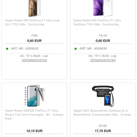
Xiaomi Redmi K80 Pro/Poco F7 Ultra Imak
Xiaomi Redmi K80 Pro/Poco F7 Ultra
UX-5 TPU Hülle - Durchsichtig
Stoßfeste TPU Hülle - Durchsichtig
7,50
10,10
0,60
EUR
0,60
EUR
ART. NR.:
4009832
ART. NR.:
4009830
inkl. 19 % MwSt. zzgl.
inkl. 19 % MwSt. zzgl.
VERSANDKOSTEN
VERSANDKOSTEN
Xiaomi Redmi K80/K80 Pro/Poco F7 Ultra
Spigen A621 Wasserdichte Gürteltasche &
Privacy Full Cover Panzerglas - 9H - Schwarz
Wasserdichte Schwimmende Hülle - Schwarz
Rand
21,60
10,10
EUR
17,70
EUR