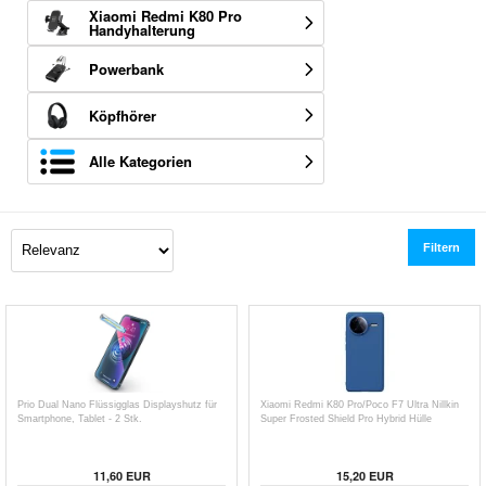
Xiaomi Redmi K80 Pro
Handyhalterung
Powerbank
Köpfhörer
Alle Kategorien
Filtern
Prio Dual Nano Flüssigglas Displayshutz für
Xiaomi Redmi K80 Pro/Poco F7 Ultra Nillkin
Smartphone, Tablet - 2 Stk.
Super Frosted Shield Pro Hybrid Hülle
11,60
EUR
15,20
EUR