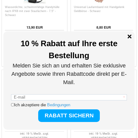
Wasserdichte, schwimmfähige Handyhülle
Universal Laufarmband mit Handgelenk
nach IPX8 mit zwei Staufächern - 7.5" -
Geldbörse - Schwarz
Schwarz
13,90
EUR
8,80
EUR
ART. NR.:
3019654
ART. NR.:
3002118
inkl. 19 % MwSt. zzgl.
inkl. 19 % MwSt. zzgl.
VERSANDKOSTEN
VERSANDKOSTEN
Wasserdichte, schwimmfähige Handyhülle
FA-007 Tragbarer Bildschirmreiniger
nach IPX8 mit zwei Staufächern - 7.5" - Rosa
Touchscreen Nebel Spray Reinigungsgerät für
Handy, Tablet, Laptop (ohne Flüssigkeit)
13,90
EUR
8,80
EUR
ART. NR.:
3019657
ART. NR.:
3003132-VAR
inkl. 19 % MwSt. zzgl.
inkl. 19 % MwSt. zzgl.
VERSANDKOSTEN
VERSANDKOSTEN