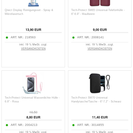
Qnect Display Reinigungsset - Spray &
Tech-Protect SM65 Universal-Telefonhülle -
Mikrofasertuch
6"-6.9" - Maulbeere
13,90
EUR
9,00
EUR
ART. NR.:
218563
ART. NR.:
2008141
inkl. 19 % MwSt. zzgl.
inkl. 19 % MwSt. zzgl.
VERSANDKOSTEN
VERSANDKOSTEN
Tech-Protect Universal Wasserdichte Hülle -
Tech-Protect SM70 Universal
6.9" - Rosa
Handytasche/Tasche - 6"-7.2" - Schwarz
16,50
8,80
EUR
11,40
EUR
ART. NR.:
2004213
ART. NR.:
3014855
inkl. 19 % MwSt. zzgl.
inkl. 19 % MwSt. zzgl.