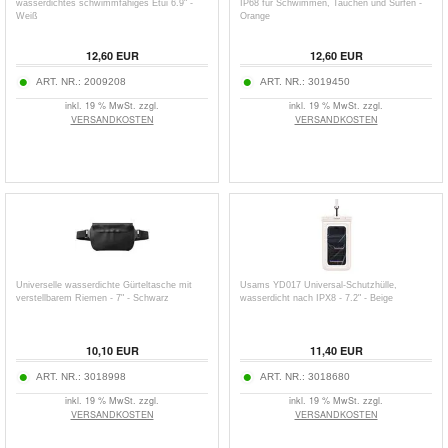
wasserdichtes schwimmfähiges Etui 6.9" -
IP68 für Schwimmen, Tauchen und Surfen -
Weiß
Orange
12,60
EUR
12,60
EUR
ART. NR.:
2009208
ART. NR.:
3019450
inkl. 19 % MwSt. zzgl.
inkl. 19 % MwSt. zzgl.
VERSANDKOSTEN
VERSANDKOSTEN
Universelle wasserdichte Gürteltasche mit
Usams YD017 Universal-Schutzhülle,
verstellbarem Riemen - 7" - Schwarz
wasserdicht nach IPX8 - 7.2" - Beige
10,10
EUR
11,40
EUR
ART. NR.:
3018998
ART. NR.:
3018680
inkl. 19 % MwSt. zzgl.
inkl. 19 % MwSt. zzgl.
VERSANDKOSTEN
VERSANDKOSTEN