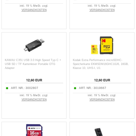
inkl. 19 % MwSt. zzgl.
inkl. 19 % MwSt. zzgl.
VERSANDKOSTEN
VERSANDKOSTEN
KAWAU C351 USB 3.0 High Speed Typ C +
Kodak Extra Performance microSDHC-
USB SD / TF Kartenleser Portable OTG
Speicherkarte EKMSDM16GHC10J6, 16GB,
Adapter
Klasse 10, UHS-I, U1
12,60
EUR
12,60
EUR
ART. NR.:
3002807
ART. NR.:
3019667
inkl. 19 % MwSt. zzgl.
inkl. 19 % MwSt. zzgl.
VERSANDKOSTEN
VERSANDKOSTEN