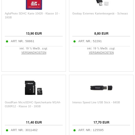
AgfaPhoto SDHC Karte 10426 - Klasse 10 -
Goobay Externes Kartenlesegerät - Schwarz
16GB
13,90
EUR
8,80
EUR
ART. NR.:
58861
ART. NR.:
52291
inkl. 19 % MwSt. zzgl.
inkl. 19 % MwSt. zzgl.
VERSANDKOSTEN
VERSANDKOSTEN
GoodRam MicroSDHC-Speicherkarte M1AA-
Intenso Speed Line USB Stick - 64GB
0160R12 - Klasse 10 - 16GB
11,40
EUR
17,70
EUR
ART. NR.:
3011462
ART. NR.:
125595