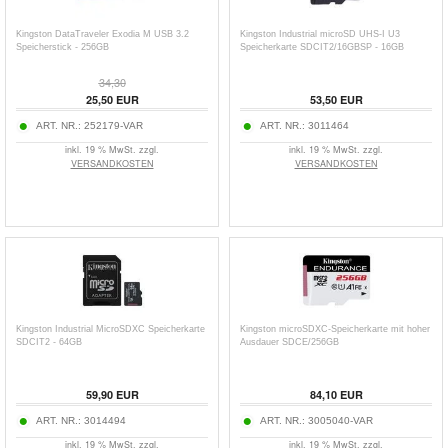
Kingston DataTraveler Exodia M USB 3.2
Kingston Industrial microSD UHS-I U3
Speicherstick - 256GB
Speicherkarte SDCIT2/16GBSP - 16GB
34,30
25,50
EUR
53,50
EUR
ART. NR.:
252179-VAR
ART. NR.:
3011464
inkl. 19 % MwSt. zzgl.
inkl. 19 % MwSt. zzgl.
VERSANDKOSTEN
VERSANDKOSTEN
Kingston Industrial MicroSDXC Speicherkarte
Kingston microSDXC-Speicherkarte mit hoher
SDCIT2 - 64GB
Ausdauer SDCE/256GB
59,90
EUR
84,10
EUR
ART. NR.:
3014494
ART. NR.:
3005040-VAR
inkl. 19 % MwSt. zzgl.
inkl. 19 % MwSt. zzgl.