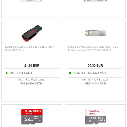
Sandisk SDCZ50-032G-B35 32GB Cruzer
SanDisk Ultra Dual Drive Luxe USB Typ-C
Blade USB Stick
Flash-Laufwerk SDDDC4-128G-G46
21,60
EUR
34,30
EUR
ART. NR.:
51275
ART. NR.:
3008276-VAR
inkl. 19 % MwSt. zzgl.
inkl. 19 % MwSt. zzgl.
VERSANDKOSTEN
VERSANDKOSTEN