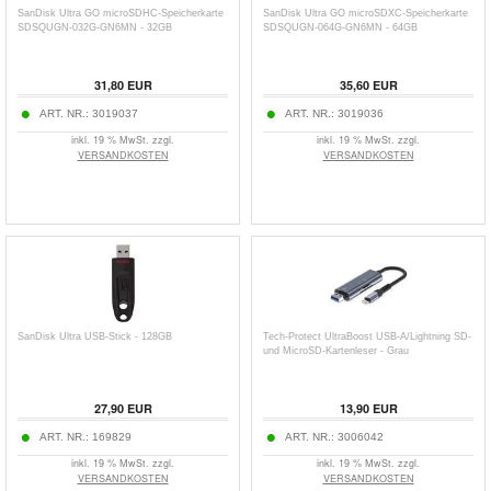
SanDisk Ultra GO microSDHC-Speicherkarte
SanDisk Ultra GO microSDXC-Speicherkarte
SDSQUGN-032G-GN6MN - 32GB
SDSQUGN-064G-GN6MN - 64GB
31,80
EUR
35,60
EUR
ART. NR.:
3019037
ART. NR.:
3019036
inkl. 19 % MwSt. zzgl.
inkl. 19 % MwSt. zzgl.
VERSANDKOSTEN
VERSANDKOSTEN
SanDisk Ultra USB-Stick - 128GB
Tech-Protect UltraBoost USB-A/Lightning SD-
und MicroSD-Kartenleser - Grau
27,90
EUR
13,90
EUR
ART. NR.:
169829
ART. NR.:
3006042
inkl. 19 % MwSt. zzgl.
inkl. 19 % MwSt. zzgl.
VERSANDKOSTEN
VERSANDKOSTEN