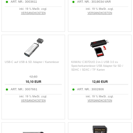
ART. NR.:
3003611
ART. NR.:
3019034-VAR
inkl. 19 % MwSt. zzgl.
inkl. 19 % MwSt. zzgl.
VERSANDKOSTEN
VERSANDKOSTEN
USB-C auf USB & SD Adapter / Kartenleser
KAWAU C307DUO 2-in-1 USB 3.0 zu
Speicherkartenleser USB Adapter für SD /
SDHC / SDXC / TF Karten
12,60
10,10
EUR
12,60
EUR
ART. NR.:
3007661
ART. NR.:
3002806
inkl. 19 % MwSt. zzgl.
inkl. 19 % MwSt. zzgl.
VERSANDKOSTEN
VERSANDKOSTEN