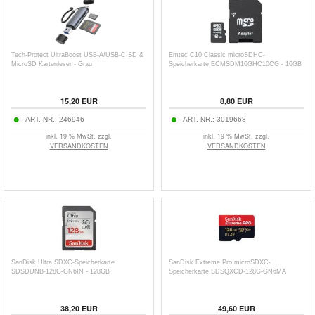
Tech-Protect UltraBoost USB-A/USB-C SD &
Emtec C10 Classic microSDHC-
MicroSD Kartenleser - Grau
Speicherkarte ECMSDM16GHC10CG - 16GB
15,20
EUR
8,80
EUR
ART. NR.:
246946
ART. NR.:
3019668
inkl. 19 % MwSt. zzgl.
inkl. 19 % MwSt. zzgl.
VERSANDKOSTEN
VERSANDKOSTEN
SanDisk Ultra SDXC-Speicherkarte
SanDisk Extreme Pro microSDXC-
SDSDUNB-128G-GN6IN - 128GB
Speicherkarte SDSQXCD-128G-GN6MA
38,20
EUR
49,60
EUR