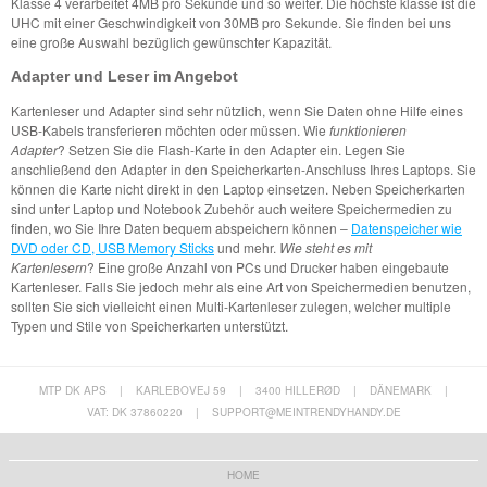
Klasse 4 verarbeitet 4MB pro Sekunde und so weiter. Die höchste klasse ist die
UHC mit einer Geschwindigkeit von 30MB pro Sekunde. Sie finden bei uns
eine große Auswahl bezüglich gewünschter Kapazität.
Adapter und Leser im Angebot
Kartenleser und Adapter sind sehr nützlich, wenn Sie Daten ohne Hilfe eines
USB-Kabels transferieren möchten oder müssen. Wie
funktionieren
Adapter
? Setzen Sie die Flash-Karte in den Adapter ein. Legen Sie
anschließend den Adapter in den Speicherkarten-Anschluss Ihres Laptops. Sie
können die Karte nicht direkt in den Laptop einsetzen. Neben Speicherkarten
sind unter Laptop und Notebook Zubehör auch weitere Speichermedien zu
finden, wo Sie Ihre Daten bequem abspeichern können –
Datenspeicher wie
DVD oder CD, USB Memory Sticks
und mehr.
Wie steht es mit
Kartenlesern
? Eine große Anzahl von PCs und Drucker haben eingebaute
Kartenleser. Falls Sie jedoch mehr als eine Art von Speichermedien benutzen,
sollten Sie sich vielleicht einen Multi-Kartenleser zulegen, welcher multiple
Typen und Stile von Speicherkarten unterstützt.
MTP DK APS
|
KARLEBOVEJ 59
|
3400 HILLERØD
|
DÄNEMARK
|
VAT: DK 37860220
|
SUPPORT@MEINTRENDYHANDY.DE
HOME