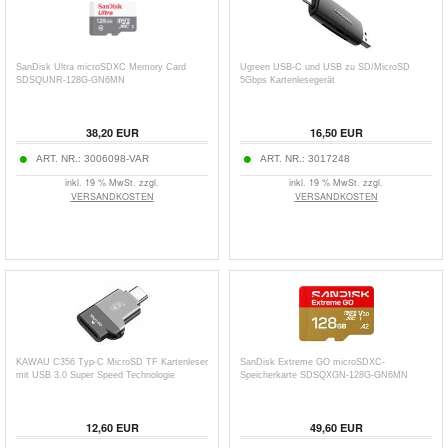
SanDisk Ultra microSDXC Memory Card
Ugreen USB-C und USB zu SD/MicroSD
SDSQUNR-128G-GN6MN
5Gbps Kartenlesegerät
38,20
EUR
16,50
EUR
ART. NR.:
3006098-VAR
ART. NR.:
3017248
inkl. 19 % MwSt. zzgl.
inkl. 19 % MwSt. zzgl.
VERSANDKOSTEN
VERSANDKOSTEN
KAWAU C356 Typ-C MicroSD TF Kartenleser
SanDisk Extreme GO microSDXC-
mit USB 3.0 Super Speed Technologie
Speicherkarte SDSQXGN-128G-GN6MN
12,60
EUR
49,60
EUR