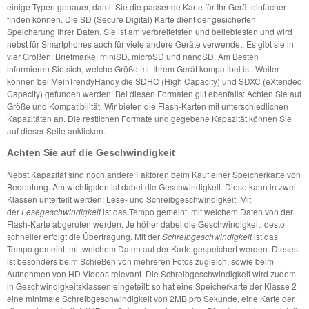
einige Typen genauer, damit Sie die passende Karte für Ihr Gerät einfacher
finden können. Die SD (Secure Digital) Karte dient der gesicherten
Speicherung Ihrer Daten. Sie ist am verbreitetsten und beliebtesten und wird
nebst für Smartphones auch für viele andere Geräte verwendet. Es gibt sie in
vier Größen: Briefmarke, miniSD, microSD und nanoSD. Am Besten
informieren Sie sich, welche Größe mit Ihrem Gerät kompatibel ist. Weiter
können bei MeinTrendyHandy die SDHC (High Capacity) und SDXC (eXtended
Capacity) gefunden werden. Bei diesen Formaten gilt ebenfalls: Achten Sie auf
Größe und Kompatibilität. Wir bieten die Flash-Karten mit unterschiedlichen
Kapazitäten an. Die restlichen Formate und gegebene Kapazität können Sie
auf dieser Seite anklicken.
Achten Sie auf die Geschwindigkeit
Nebst Kapazität sind noch andere Faktoren beim Kauf einer Speicherkarte von
Bedeutung. Am wichtigsten ist dabei die Geschwindigkeit. Diese kann in zwei
Klassen unterteilt werden: Lese- und Schreibgeschwindigkeit. Mit
der
Lesegeschwindigkeit
ist das Tempo gemeint, mit welchem Daten von der
Flash-Karte abgerufen werden. Je höher dabei die Geschwindigkeit, desto
schneller erfolgt die Übertragung. Mit der
Schreibgeschwindigkeit
ist das
Tempo gemeint, mit welchem Daten auf der Karte gespeichert werden. Dieses
ist besonders beim Schießen von mehreren Fotos zugleich, sowie beim
Aufnehmen von HD-Videos relevant. Die Schreibgeschwindigkeit wird zudem
in Geschwindigkeitsklassen eingeteilt: so hat eine Speicherkarte der Klasse 2
eine minimale Schreibgeschwindigkeit von 2MB pro Sekunde, eine Karte der