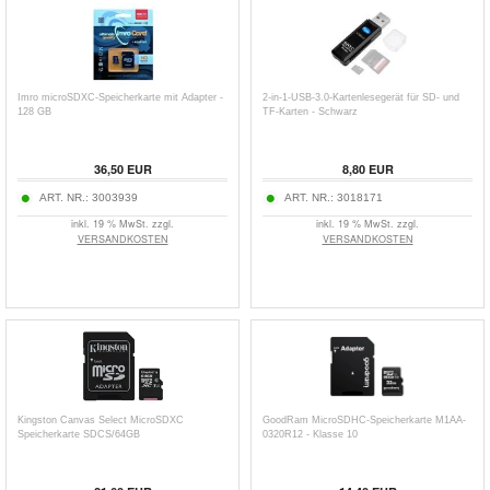
Imro microSDXC-Speicherkarte mit Adapter -
2-in-1-USB-3.0-Kartenlesegerät für SD- und
128 GB
TF-Karten - Schwarz
36,50
EUR
8,80
EUR
ART. NR.:
3003939
ART. NR.:
3018171
inkl. 19 % MwSt. zzgl.
inkl. 19 % MwSt. zzgl.
VERSANDKOSTEN
VERSANDKOSTEN
Kingston Canvas Select MicroSDXC
GoodRam MicroSDHC-Speicherkarte M1AA-
Speicherkarte SDCS/64GB
0320R12 - Klasse 10