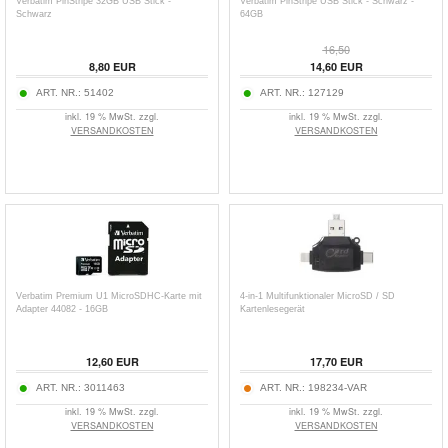
Verbatim PinStripe 32GB USB Stick -
Verbatim PinStripe USB Stick - Schwarz -
Schwarz
64GB
16,50
8,80
EUR
14,60
EUR
ART. NR.:
51402
ART. NR.:
127129
inkl. 19 % MwSt. zzgl.
inkl. 19 % MwSt. zzgl.
VERSANDKOSTEN
VERSANDKOSTEN
Verbatim Premium U1 MicroSDHC-Karte mit
4-in-1 Multifunktionaler MicroSD / SD
Adapter 44082 - 16GB
Kartenlesegerät
12,60
EUR
17,70
EUR
ART. NR.:
3011463
ART. NR.:
198234-VAR
inkl. 19 % MwSt. zzgl.
inkl. 19 % MwSt. zzgl.
VERSANDKOSTEN
VERSANDKOSTEN