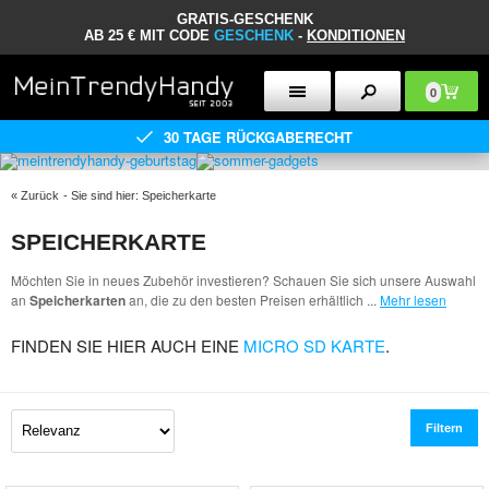
GRATIS-GESCHENK
AB 25 € MIT CODE
GESCHENK
-
KONDITIONEN
0
30 TAGE RÜCKGABERECHT
«
Zurück
- Sie sind hier:
Speicherkarte
SPEICHERKARTE
Möchten Sie in neues Zubehör investieren? Schauen Sie sich unsere Auswahl
an
Speicherkarten
an, die zu den besten Preisen erhältlich
...
Mehr lesen
FINDEN SIE HIER AUCH EINE
MICRO SD KARTE
.
Filtern