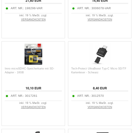
21,60
EUR
14,40
EUR
ART. NR.:
198298-VAR
ART. NR.:
3006078-VAR
inkl. 19 % MwSt. zzgl.
inkl. 19 % MwSt. zzgl.
VERSANDKOSTEN
VERSANDKOSTEN
Imro microSDHC-Speicherkarte mit SD-
Tech-Protect UltraBoost Typ-C Micro SD/TF
Adapter - 16GB
Kartenleser - Schwarz
10,10
EUR
8,40
EUR
ART. NR.:
3017261
ART. NR.:
3012570
inkl. 19 % MwSt. zzgl.
inkl. 19 % MwSt. zzgl.
VERSANDKOSTEN
VERSANDKOSTEN