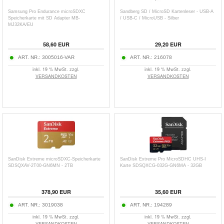
Samsung Pro Endurance microSDXC
Sandberg SD / MicroSD Kartenleser - USB-A
Speicherkarte mit SD Adapter MB-
/ USB-C / MicroUSB - Silber
MJ32KA/EU
58,60
EUR
29,20
EUR
ART. NR.:
3005016-VAR
ART. NR.:
216078
inkl. 19 % MwSt. zzgl.
inkl. 19 % MwSt. zzgl.
VERSANDKOSTEN
VERSANDKOSTEN
SanDisk Extreme microSDXC-Speicherkarte
SanDisk Extreme Pro MicroSDHC UHS-I
SDSQXAV-2T00-GN6MN - 2TB
Karte SDSQXCG-032G-GN6MA - 32GB
378,90
EUR
35,60
EUR
ART. NR.:
3019038
ART. NR.:
194289
inkl. 19 % MwSt. zzgl.
inkl. 19 % MwSt. zzgl.
VERSANDKOSTEN
VERSANDKOSTEN