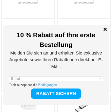
VERSANDKOSTEN
VERSANDKOSTEN
Kodak Extra Performance microSDHC-
Philips MicroSDHC UHS-I U1 Speicherkarte
Speicherkarte EKMSDM16GHC10CJ - 16GB
mit Adapter FM16MP45B/10 - 16GB
11,40
EUR
11,40
EUR
ART. NR.:
3019666
ART. NR.:
3011465
inkl. 19 % MwSt. zzgl.
inkl. 19 % MwSt. zzgl.
VERSANDKOSTEN
VERSANDKOSTEN