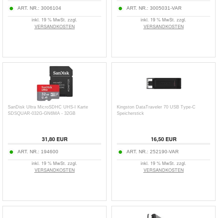
ART. NR.:
3006104
ART. NR.:
3005031-VAR
inkl. 19 % MwSt. zzgl.
inkl. 19 % MwSt. zzgl.
VERSANDKOSTEN
VERSANDKOSTEN
SanDisk Ultra MicroSDHC UHS-I Karte
Kingston DataTraveler 70 USB Type-C
SDSQUAR-032G-GN6MA - 32GB
Speicherstick
31,80
EUR
16,50
EUR
ART. NR.:
194600
ART. NR.:
252190-VAR
inkl. 19 % MwSt. zzgl.
inkl. 19 % MwSt. zzgl.
VERSANDKOSTEN
VERSANDKOSTEN