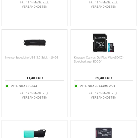
inkl. 19 % MwSt. zzgl.
inkl. 19 % MwSt. zzgl.
VERSANDKOSTEN
VERSANDKOSTEN
Intenso SpeedLine USB 3.0 Stick - 16 GB
Kingston Canvas Go!Plus MicroSDXC-
Speicherkarte SDCG4
11,40
EUR
39,40
EUR
ART. NR.:
189343
ART. NR.:
3014495-VAR
inkl. 19 % MwSt. zzgl.
inkl. 19 % MwSt. zzgl.
VERSANDKOSTEN
VERSANDKOSTEN