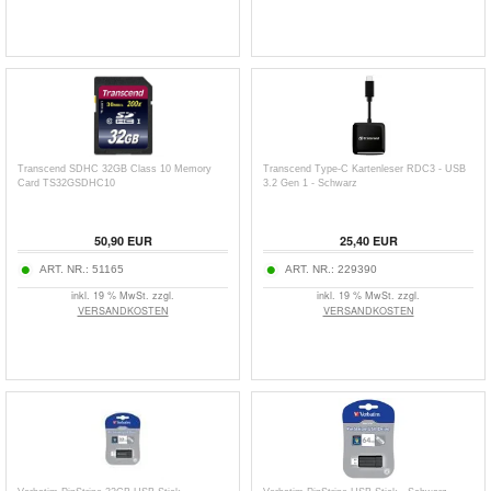
Transcend SDHC 32GB Class 10 Memory
Transcend Type-C Kartenleser RDC3 - USB
Card TS32GSDHC10
3.2 Gen 1 - Schwarz
50,90
EUR
25,40
EUR
ART. NR.:
51165
ART. NR.:
229390
inkl. 19 % MwSt. zzgl.
inkl. 19 % MwSt. zzgl.
VERSANDKOSTEN
VERSANDKOSTEN