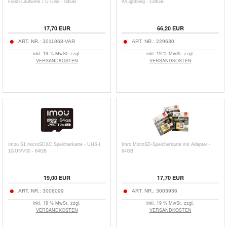
Flash-Laufwerk / U-Disk - 64GB
A/Lightning - 128GB
17,70
EUR
66,20
EUR
ART. NR.:
3011868-VAR
ART. NR.:
229630
inkl. 19 % MwSt. zzgl.
inkl. 19 % MwSt. zzgl.
VERSANDKOSTEN
VERSANDKOSTEN
Imou S1 microSDXC Speicherkarte - UHS-I,
Imro MicroSD-Speicherkarte mit Adapter -
10/U3/V30 - 64GB
64GB
19,00
EUR
17,70
EUR
ART. NR.:
3006099
ART. NR.:
3003936
inkl. 19 % MwSt. zzgl.
inkl. 19 % MwSt. zzgl.
VERSANDKOSTEN
VERSANDKOSTEN