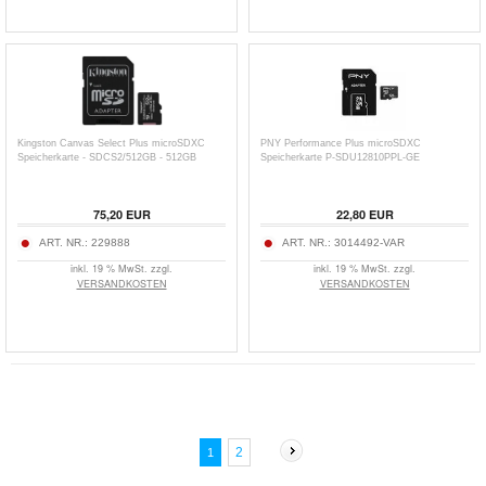
Kingston Canvas Select Plus microSDXC
PNY Performance Plus microSDXC
Speicherkarte - SDCS2/512GB - 512GB
Speicherkarte P-SDU12810PPL-GE
75,20
EUR
22,80
EUR
ART. NR.:
229888
ART. NR.:
3014492-VAR
inkl. 19 % MwSt. zzgl.
inkl. 19 % MwSt. zzgl.
VERSANDKOSTEN
VERSANDKOSTEN
2
1