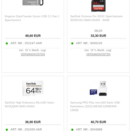
Kingston DataTraveler Kyson USB 3.2 Gen 1
SanDisk Extreme Pro SDXC-Speicherkarte
Speicherstick
SDSDXXU-064G-GN4IN - 64GB
38,20
49,60
EUR
33,30
EUR
ART. NR.:
252197-VAR
ART. NR.:
3006105
inkl. 19 % MwSt. zzgl.
inkl. 19 % MwSt. zzgl.
VERSANDKOSTEN
VERSANDKOSTEN
SanDisk High Endurance MicroSD Karte -
Samsung PRO Plus microSD-Karte USB-
SDSQQNR-064G-GN6IA
Kartenleser (2023) MB-MD128SB/WW -
128GB
36,90
EUR
40,70
EUR
ART. NR.:
202450-VAR
ART. NR.:
3004988