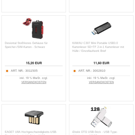
Desiontal Stoßfestes Gehäuse für
KAWAU C307 Mini Portable USB3.0
Speicher-/SIM-Karten - Schwarz
Kartenleser SD+TF 2-in-1 Kartenleser mit
Hülle / Einzellaufwerk Brief
15,20
EUR
11,60
EUR
ART. NR.:
3011505
ART. NR.:
3002810
inkl. 19 % MwSt. zzgl.
inkl. 19 % MwSt. zzgl.
VERSANDKOSTEN
VERSANDKOSTEN
EAGET U8A Hochgeschwindigkeits-USB-
iDiskk OTG USB-Stick - USB Type-