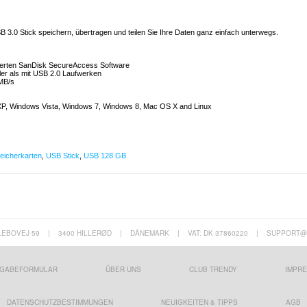
 3.0 Stick speichern, übertragen und teilen Sie Ihre Daten ganz einfach unterwegs.
lieferten SanDisk SecureAccess Software
ler als mit USB 2.0 Laufwerken
0MB/s
P, Windows Vista, Windows 7, Windows 8, Mac OS X and Linux
eicherkarten
,
USB Stick
,
USB 128 GB
LEBOVEJ 59
|
3400 HILLERØD
|
DÄNEMARK
|
VAT: DK 37860220
|
SUPPORT@
GABEFORMULAR
ÜBER UNS
CLUB TRENDY
IMPR
DATENSCHUTZBESTIMMUNGEN
NEUIGKEITEN & TIPPS
AGB