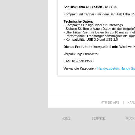
SanDisk Ultra USB-Stick - USB 3.0
Kompakt und tragbar - mit dem SanDisk Ultra USB
Technische Daten:
- Kompaktes Design, ideal für unterwegs
- Sichern Sie Ihre privaten Daten mit der mitge
- Ubertragen Sie Ihre Daten bis zu 10 mal schnel
- Performance: Transfergeschwindigkeit bis 10
- Kompatibilität: USB 3.0 und USB 2.0
Dieses Produkt ist kompatibel mit:
Windows X
Verpackung: Euroblister
EAN: 619659113568
Verwandte Kategorien:
Handyzubehör
,
Handy Sp
MTP DK APS
|
KAR
HOME
SERVICE
RÜCK