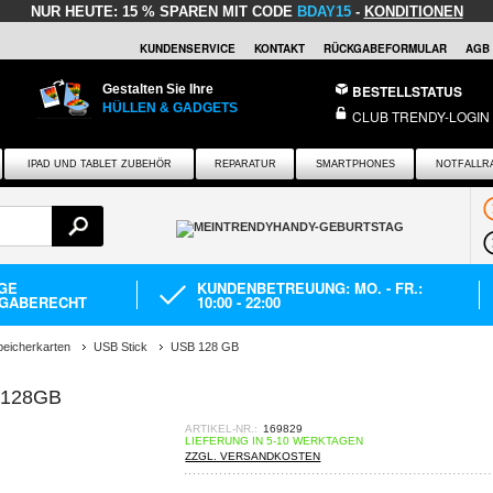
NUR HEUTE:
15 % SPAREN MIT CODE
BDAY15
-
KONDITIONEN
KUNDENSERVICE
KONTAKT
RÜCKGABEFORMULAR
AGB
Gestalten Sie Ihre
BESTELLSTATUS
HÜLLEN & GADGETS
CLUB TRENDY-LOGIN
IPAD UND TABLET ZUBEHÖR
REPARATUR
SMARTPHONES
NOTFALLR
AGE
KUNDENBETREUUNG: MO. - FR.:
GABERECHT
10:00 - 22:00
eicherkarten
USB Stick
USB 128 GB
 128GB
ARTIKEL-NR.:
169829
LIEFERUNG IN 5-10 WERKTAGEN
ZZGL. VERSANDKOSTEN