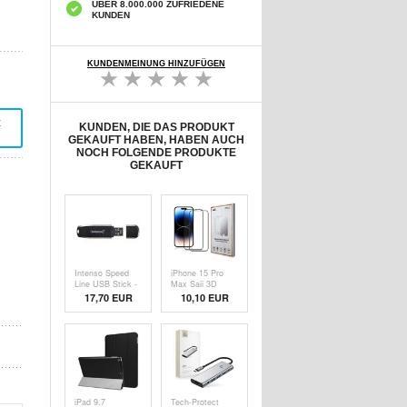
ÜBER 8.000.000 ZUFRIEDENE
KUNDEN
KUNDENMEINUNG HINZUFÜGEN
t
KUNDEN, DIE DAS PRODUKT
GEKAUFT HABEN, HABEN AUCH
NOCH FOLGENDE PRODUKTE
GEKAUFT
Intenso Speed
iPhone 15 Pro
Line USB Stick -
Max Saii 3D
64GB
Premium
17,70 EUR
10,10 EUR
Panzerglas - 9H -
2 Pcs.
iPad 9.7
Tech-Protect