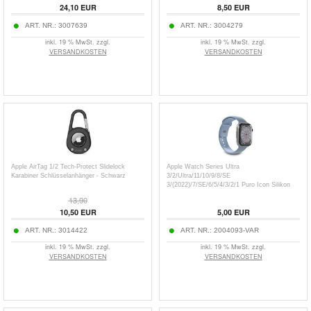
24,10
EUR
8,50
EUR
ART. NR.:
3007639
ART. NR.:
3004279
inkl. 19 % MwSt. zzgl.
inkl. 19 % MwSt. zzgl.
VERSANDKOSTEN
VERSANDKOSTEN
Apple AirTag 1/2 Tech-Protect Slidelock
Apple Watch Series Ultra
Karabiner Schlüsselanhänger - Schwarz
3/2/Ultra/11/10/9/8/SE
3/(2022)/7/SE/6/5/4/3/2/1 Puro Icon Silikon
Armband - 49mm/46mm/45mm/44mm/42mm
13,90
10,50
EUR
5,00
EUR
ART. NR.:
3014422
ART. NR.:
2004093-VAR
inkl. 19 % MwSt. zzgl.
inkl. 19 % MwSt. zzgl.
VERSANDKOSTEN
VERSANDKOSTEN