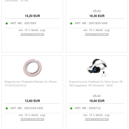
10x5x5mm - 50 Stk.
25,40
15,20
EUR
18,30
EUR
ART. NR.:
3007665
ART. NR.:
3007605-VAR
inkl. 19 % MwSt. zzgl.
inkl. 19 % MwSt. zzgl.
VERSANDKOSTEN
VERSANDKOSTEN
Magnetischer Ringhalter/Ständer für iPhone
Ergonomisches Kopfband für Meta Quest 3S -
17/16/15/14/13/12
360 klappbares VR-Stirnband - Weiß
25,40
12,60
EUR
18,60
EUR
ART. NR.:
3002165-VAR
ART. NR.:
3009712
inkl. 19 % MwSt. zzgl.
inkl. 19 % MwSt. zzgl.
VERSANDKOSTEN
VERSANDKOSTEN