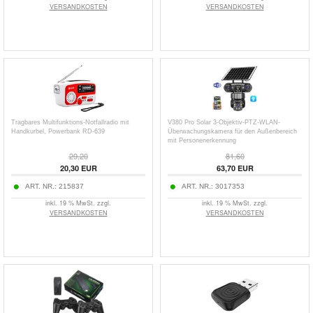
VERSANDKOSTEN
VERSANDKOSTEN
Tragbares Multifunktions-Notfallradio mit
V380 Pro Solar 3-Objektiv-PTZ-WLAN-
Handkurbel, Powerbank RD-639
Überwachungskamera für den Außenbereich
mit Personenerkennung
29,20
81,60
20,30
EUR
63,70
EUR
ART. NR.:
215837
ART. NR.:
3017353
inkl. 19 % MwSt. zzgl.
inkl. 19 % MwSt. zzgl.
VERSANDKOSTEN
VERSANDKOSTEN