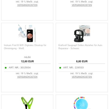
inkl. 19 % MwSt. zzgl.
inkl. 19 % MwSt. zzgl.
VERSANDKOSTEN
VERSANDKOSTEN
Inskam Find B WiFi Digitales Otoskop für
Kraftvoll Saugnapf Dellen Abzieher für Auto
Ohrreinigung - Weiß
Reparatur - Schwarz
16,50
12,60
EUR
8,80
EUR
ART. NR.:
3015934
ART. NR.:
226533
inkl. 19 % MwSt. zzgl.
inkl. 19 % MwSt. zzgl.
VERSANDKOSTEN
VERSANDKOSTEN