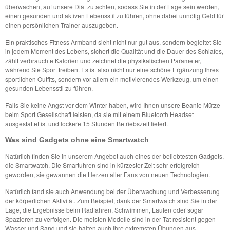
überwachen, auf unsere Diät zu achten, sodass Sie in der Lage sein werden,
einen gesunden und aktiven Lebensstil zu führen, ohne dabei unnötig Geld für
einen persönlichen Trainer auszugeben.
Ein praktisches Fitness Armband sieht nicht nur gut aus, sondern begleitet Sie
in jedem Moment des Lebens, sichert die Qualität und die Dauer des Schlafes,
zählt verbrauchte Kalorien und zeichnet die physikalischen Parameter,
während Sie Sport treiben. Es ist also nicht nur eine schöne Ergänzung Ihres
sportlichen Outfits, sondern vor allem ein motivierendes Werkzeug, um einen
gesunden Lebensstil zu führen.
Falls Sie keine Angst vor dem Winter haben, wird Ihnen unsere Beanie Mütze
beim Sport Gesellschaft leisten, da sie mit einem Bluetooth Headset
ausgestattet ist und lockere 15 Stunden Betriebszeit liefert.
Was sind Gadgets ohne eine Smartwatch
Natürlich finden Sie in unserem Angebot auch eines der beliebtesten Gadgets,
die Smartwatch. Die Smartuhren sind in kürzester Zeit sehr erfolgreich
geworden, sie gewannen die Herzen aller Fans von neuen Technologien.
Natürlich fand sie auch Anwendung bei der Überwachung und Verbesserung
der körperlichen Aktivität. Zum Beispiel, dank der Smartwatch sind Sie in der
Lage, die Ergebnisse beim Radfahren, Schwimmen, Laufen oder sogar
Spazieren zu verfolgen. Die meisten Modelle sind in der Tat resistent gegen
Wasser und Sand und sie halten auch Ihre extremsten Übungen aus.