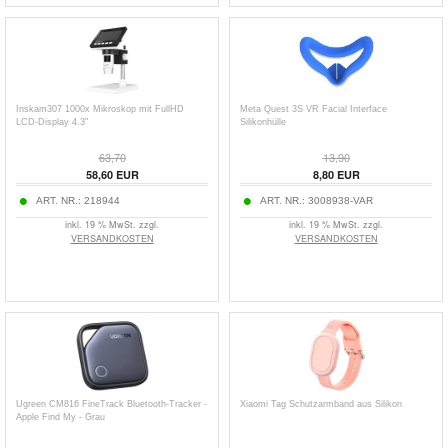
Inskam307 1000x Mikroskop mit FullHD
Meta Quest 3S VR Facial Interface
LCD-Display 4.3"
Silikonhülle
63,70
13,90
58,60
EUR
8,80
EUR
ART. NR.:
218944
ART. NR.:
3008938-VAR
inkl. 19 % MwSt. zzgl.
inkl. 19 % MwSt. zzgl.
VERSANDKOSTEN
VERSANDKOSTEN
Ugreen CM816 FineTrack Bluetooth-Tracker -
Xiaomi Tag Schutzarmband aus Silikon
Apple Find My - Grau