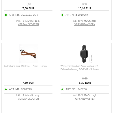
8,80
12,60
7,50
EUR
10,10
EUR
ART. NR.:
3018131-VAR
ART. NR.:
3010864
inkl. 19 % MwSt. zzgl.
inkl. 19 % MwSt. zzgl.
VERSANDKOSTEN
VERSANDKOSTEN
Brillenband aus Wildleder - 70cm - Braun
Wasserbeständige Apple AirTag 1/2
Fahrradhalterung BG-7302 - Schwarz
8,80
7,50
EUR
6,30
EUR
ART. NR.:
3007779
ART. NR.:
246286
inkl. 19 % MwSt. zzgl.
inkl. 19 % MwSt. zzgl.
VERSANDKOSTEN
VERSANDKOSTEN