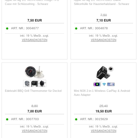
Apple AirTag 1/2 Tech-Protect Rough TPU
Apple AirTag 1/2 Tech-Protect Glatte
Case mit Schlüsselring - Schwarz
Silikonhülle für Haustierhalsband - Schwarz
7,50
7,50
EUR
7,10
EUR
ART. NR.:
3004677
ART. NR.:
3004678
inkl. 19 % MwSt. zzgl.
inkl. 19 % MwSt. zzgl.
VERSANDKOSTEN
VERSANDKOSTEN
Edelstahl BBQ Grill Thermometer für Deckel
Mini M26 2-in-1 Wireless CarPlay & Android
Auto Adapter
8,80
25,40
7,00
EUR
19,50
EUR
ART. NR.:
3007703
ART. NR.:
3015629
inkl. 19 % MwSt. zzgl.
inkl. 19 % MwSt. zzgl.
VERSANDKOSTEN
VERSANDKOSTEN