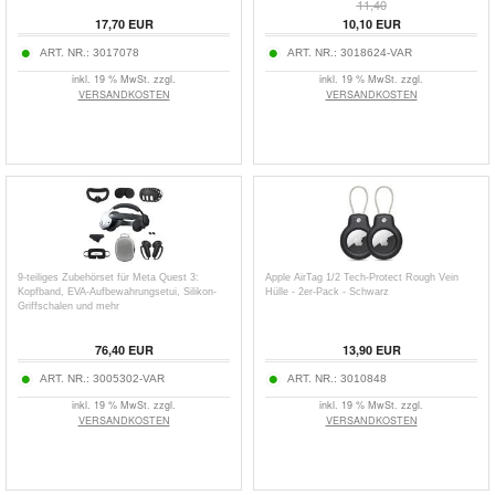
11,40
17,70
EUR
10,10
EUR
ART. NR.:
3017078
ART. NR.:
3018624-VAR
inkl. 19 % MwSt. zzgl.
inkl. 19 % MwSt. zzgl.
VERSANDKOSTEN
VERSANDKOSTEN
9-teiliges Zubehörset für Meta Quest 3:
Apple AirTag 1/2 Tech-Protect Rough Vein
Kopfband, EVA-Aufbewahrungsetui, Silikon-
Hülle - 2er-Pack - Schwarz
Griffschalen und mehr
76,40
EUR
13,90
EUR
ART. NR.:
3005302-VAR
ART. NR.:
3010848
inkl. 19 % MwSt. zzgl.
inkl. 19 % MwSt. zzgl.
VERSANDKOSTEN
VERSANDKOSTEN