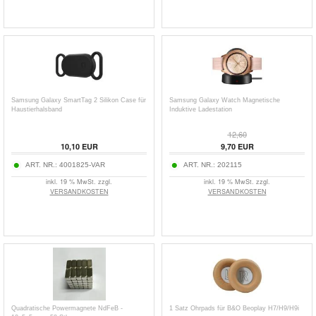
Samsung Galaxy SmartTag 2 Silikon Case für
Samsung Galaxy Watch Magnetische
Haustierhalsband
Induktive Ladestation
12,60
10,10
EUR
9,70
EUR
ART. NR.:
4001825-VAR
ART. NR.:
202115
inkl. 19 % MwSt. zzgl.
inkl. 19 % MwSt. zzgl.
VERSANDKOSTEN
VERSANDKOSTEN
Quadratische Powermagnete NdFeB -
1 Satz Ohrpads für B&O Beoplay H7/H9/H9i