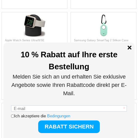
Apple Watch Series Ultra/8/SE
Samsung Galaxy SmartTag 2 Silikon Case
(2022)/7/SE/6/5/4/3/2/1 Ladeständer
mit Schlüsselbund
8,80
EUR
8,80
EUR
ART. NR.:
248975-VAR
ART. NR.:
4001742-VAR
inkl. 19 % MwSt. zzgl.
inkl. 19 % MwSt. zzgl.
VERSANDKOSTEN
VERSANDKOSTEN
Apple AirTag Bluetooth Tracker MX542ZM/A -
Stoßfestes Apple AirTag 1/2 Silikonarmband
4 Stk.