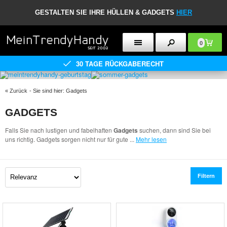
GESTALTEN SIE IHRE HÜLLEN & GADGETS
HIER
0
30 TAGE RÜCKGABERECHT
«
Zurück
- Sie sind hier:
Gadgets
GADGETS
Falls Sie nach lustigen und fabelhaften
Gadgets
suchen, dann sind Sie bei
uns richtig. Gadgets sorgen nicht nur für gute
...
Mehr lesen
Filtern