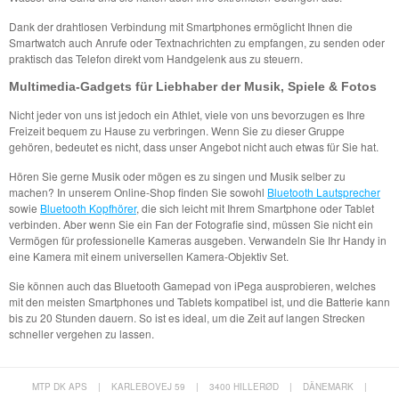
Dank der drahtlosen Verbindung mit Smartphones ermöglicht Ihnen die
Smartwatch auch Anrufe oder Textnachrichten zu empfangen, zu senden oder
praktisch das Telefon direkt vom Handgelenk aus zu steuern.
Multimedia-Gadgets für Liebhaber der Musik, Spiele & Fotos
Nicht jeder von uns ist jedoch ein Athlet, viele von uns bevorzugen es Ihre
Freizeit bequem zu Hause zu verbringen. Wenn Sie zu dieser Gruppe
gehören, bedeutet es nicht, dass unser Angebot nicht auch etwas für Sie hat.
Hören Sie gerne Musik oder mögen es zu singen und Musik selber zu
machen? In unserem Online-Shop finden Sie sowohl
Bluetooth Lautsprecher
sowie
Bluetooth Kopfhörer
, die sich leicht mit Ihrem Smartphone oder Tablet
verbinden. Aber wenn Sie ein Fan der Fotografie sind, müssen Sie nicht ein
Vermögen für professionelle Kameras ausgeben. Verwandeln Sie Ihr Handy in
eine Kamera mit einem universellen Kamera-Objektiv Set.
Sie können auch das Bluetooth Gamepad von iPega ausprobieren, welches
mit den meisten Smartphones und Tablets kompatibel ist, und die Batterie kann
bis zu 20 Stunden dauern. So ist es ideal, um die Zeit auf langen Strecken
schneller vergehen zu lassen.
MTP DK APS
|
KARLEBOVEJ 59
|
3400 HILLERØD
|
DÄNEMARK
|