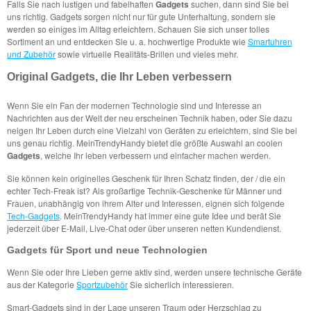
Falls Sie nach lustigen und fabelhaften
Gadgets
suchen, dann sind Sie bei
uns richtig. Gadgets sorgen nicht nur für gute Unterhaltung, sondern sie
werden so einiges im Alltag erleichtern. Schauen Sie sich unser tolles
Sortiment an und entdecken Sie u. a. hochwertige Produkte wie
Smartuhren
und Zubehör
sowie virtuelle Realitäts-Brillen und vieles mehr.
Original Gadgets, die Ihr Leben verbessern
Wenn Sie ein Fan der modernen Technologie sind und Interesse an
Nachrichten aus der Welt der neu erscheinen Technik haben, oder Sie dazu
neigen Ihr Leben durch eine Vielzahl von Geräten zu erleichtern, sind Sie bei
uns genau richtig. MeinTrendyHandy bietet die größte Auswahl an coolen
Gadgets
, welche Ihr leben verbessern und einfacher machen werden.
Sie können kein originelles Geschenk für Ihren Schatz finden, der / die ein
echter Tech-Freak ist? Als großartige Technik-Geschenke für Männer und
Frauen, unabhängig von ihrem Alter und Interessen, eignen sich folgende
Tech-Gadgets
. MeinTrendyHandy hat immer eine gute Idee und berät Sie
jederzeit über E-Mail, Live-Chat oder über unseren netten Kundendienst.
Gadgets für Sport und neue Technologien
Wenn Sie oder Ihre Lieben gerne aktiv sind, werden unsere technische Geräte
aus der Kategorie
Sportzubehör
Sie sicherlich interessieren.
Smart-Gadgets sind in der Lage unseren Traum oder Herzschlag zu