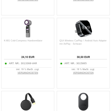
K-801 Cold-Compress Handventilator
Q1A Wireless CarPlay / Android Auto Adapter
mit AirPlay - Schwarz
24,10
EUR
30,50
EUR
ART. NR.:
3013368-VAR
ART. NR.:
3015865
inkl. 19 % MwSt. zzgl.
inkl. 19 % MwSt. zzgl.
VERSANDKOSTEN
VERSANDKOSTEN