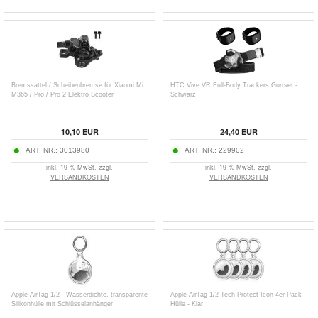
Bremssattel / Scheibenbremse für Xiaomi Mi
HTC Vive VR Full-Body Trackers Gurtset -
M365 / Pro / Pro 2 Elektro Scooter
Schwarz
10,10
EUR
24,40
EUR
ART. NR.:
3013980
ART. NR.:
229902
inkl. 19 % MwSt. zzgl.
inkl. 19 % MwSt. zzgl.
VERSANDKOSTEN
VERSANDKOSTEN
Apple AirTag 1/2 - Wasserdichte, transparente
Apple AirTag 1/2 Tech-Protect Icon 4er-Pack
Silikonhülle mit Schlüsselanhänger
Hülle - Klar