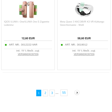
IQOS ILUMA i One/ILUMA One E-Zigarette
Meta Quest 3 KKCOBVR K3 VR-Kühlungs-
Lederetui
Gesichtsmaske - Weiß
12,60
EUR
58,60
EUR
ART. NR.:
3012222-VAR
ART. NR.:
3019012
inkl. 19 % MwSt. zzgl.
inkl. 19 % MwSt. zzgl.
VERSANDKOSTEN
VERSANDKOSTEN
...
55
2
3
1