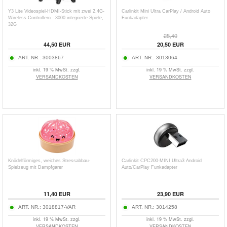
Y3 Lite Videospiel-HDMI-Stick mit zwei 2.4G-
Carlinkit Mini Ultra CarPlay / Android Auto
Wireless-Controllern - 3000 integrierte Spiele,
Funkadapter
32G
25,40
44,50
EUR
20,50
EUR
ART. NR.:
3003867
ART. NR.:
3013064
inkl. 19 % MwSt. zzgl.
inkl. 19 % MwSt. zzgl.
VERSANDKOSTEN
VERSANDKOSTEN
Knödelförmiges, weiches Stressabbau-
Carlinkit CPC200-MINI Ultra3 Android
Spielzeug mit Dampfgarer
Auto/CarPlay Funkadapter
11,40
EUR
23,90
EUR
ART. NR.:
3018817-VAR
ART. NR.:
3014258
inkl. 19 % MwSt. zzgl.
inkl. 19 % MwSt. zzgl.
VERSANDKOSTEN
VERSANDKOSTEN