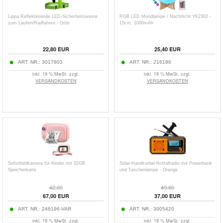
Lippa Reflektierende LED-Sicherheitsweste
RGB LED Mondlampe / Nachtlicht YK2302 -
zum Laufen/Radfahren - Grün
15cm, 1000mAh
22,80
EUR
25,40
EUR
ART. NR.:
3017803
ART. NR.:
216196
inkl. 19 % MwSt. zzgl.
inkl. 19 % MwSt. zzgl.
VERSANDKOSTEN
VERSANDKOSTEN
Sofortbildkamera für Kinder mit 32GB
Solar-Handkurbel-Notfallradio mit Powerbank
Speicherkarte
und Taschenlampe - Orange
42,00
49,60
67,00
EUR
37,00
EUR
ART. NR.:
246196-VAR
ART. NR.:
3005420
inkl. 19 % MwSt. zzgl.
inkl. 19 % MwSt. zzgl.