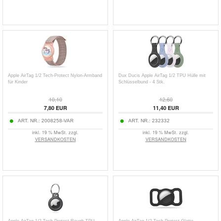
Apple AirTag 1/2 Tech-Protect Nylon-Armband
Dux Ducis Apple AirTag 1/2 TPU Hülle mit
für Kinder
Schlüsselbund - 4 Stk.
10,10
12,60
7,80
EUR
11,40
EUR
ART. NR.:
2008258-VAR
ART. NR.:
232332
inkl. 19 % MwSt. zzgl.
inkl. 19 % MwSt. zzgl.
VERSANDKOSTEN
VERSANDKOSTEN