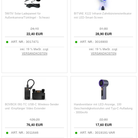
5W/5V Solar-Ladepaneel für
BITVAE X122 Infrarot-Zahnbürstensterilisator
Außenkamera/Türklingel - Schwarz
mit LED-Smart-Screen
24,10
31,80
22,40
EUR
28,90
EUR
ART. NR.:
3017471
ART. NR.:
3016900
inkl. 19 % MwSt. zzgl.
inkl. 19 % MwSt. zzgl.
VERSANDKOSTEN
VERSANDKOSTEN
BOVBOX 091-TC USB-C Wireless-Sender
Handventilator mit LED-Anzeige, 100
und -Empfänger Video Extender
Geschwindigkeitsstufen und Typ-C-Aufladung
- 3000mAh
126,20
22,80
76,40
EUR
17,60
EUR
ART. NR.:
3011646
ART. NR.:
3019191-VAR