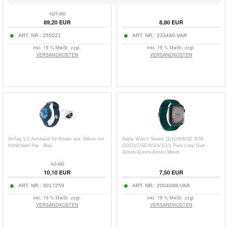
127,50
89,20
EUR
8,80
EUR
ART. NR.:
255021
ART. NR.:
233440-VAR
inkl. 19 % MwSt. zzgl.
inkl. 19 % MwSt. zzgl.
VERSANDKOSTEN
VERSANDKOSTEN
AirTag 1/2 Armband für Kinder aus Silikon mit
Apple Watch Series 11/10/9/8/SE 3/SE
fröhlichem Hai - Blau
(2022)/7/SE/6/5/4/3/2/1 Puro Loop Gurt -
42mm/41mm/40mm/38mm
12,60
10,10
EUR
7,50
EUR
ART. NR.:
3017259
ART. NR.:
2004098-VAR
inkl. 19 % MwSt. zzgl.
inkl. 19 % MwSt. zzgl.
VERSANDKOSTEN
VERSANDKOSTEN