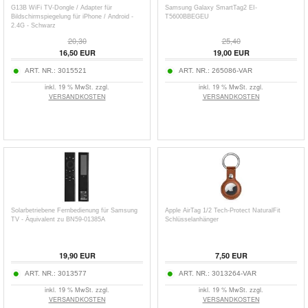
G13B WiFi TV-Dongle / Adapter für
Samsung Galaxy SmartTag2 EI-
Bildschirmspiegelung für iPhone / Android -
T5600BBEGEU
2.4G - Schwarz
20,30
25,40
16,50
EUR
19,00
EUR
ART. NR.:
3015521
ART. NR.:
265086-VAR
inkl. 19 % MwSt. zzgl.
inkl. 19 % MwSt. zzgl.
VERSANDKOSTEN
VERSANDKOSTEN
Solarbetriebene Fernbedienung für Samsung
Apple AirTag 1/2 Tech-Protect NaturalFit
TV - Äquivalent zu BN59-01385A
Schlüsselanhänger
19,90
EUR
7,50
EUR
ART. NR.:
3013577
ART. NR.:
3013264-VAR
inkl. 19 % MwSt. zzgl.
inkl. 19 % MwSt. zzgl.
VERSANDKOSTEN
VERSANDKOSTEN