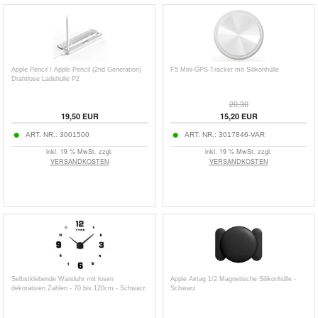
Apple Pencil / Apple Pencil (2nd Generation)
F5 Mini-GPS-Tracker mit Silikonhülle
Drahtlose Ladehülle P2
20,30
19,50
EUR
15,20
EUR
ART. NR.:
3001500
ART. NR.:
3017846-VAR
inkl. 19 % MwSt. zzgl.
inkl. 19 % MwSt. zzgl.
VERSANDKOSTEN
VERSANDKOSTEN
Selbstklebende Wanduhr mit losen
Apple Airtag 1/2 Magnetische Silikonhülle -
dekorativen Zahlen - 70 bis 120cm - Schwarz
Schwarz