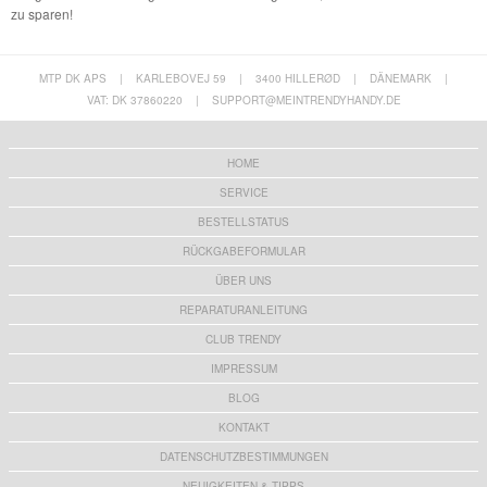
zu sparen!
MTP DK APS
|
KARLEBOVEJ 59
|
3400 HILLERØD
|
DÄNEMARK
|
VAT: DK 37860220
|
SUPPORT@MEINTRENDYHANDY.DE
HOME
SERVICE
BESTELLSTATUS
RÜCKGABEFORMULAR
ÜBER UNS
REPARATURANLEITUNG
CLUB TRENDY
IMPRESSUM
BLOG
KONTAKT
DATENSCHUTZBESTIMMUNGEN
NEUIGKEITEN & TIPPS