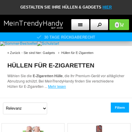
GESTALTEN SIE IHRE HÜLLEN & GADGETS
HIER
0
30 TAGE RÜCKGABERECHT
«
Zurück
- Sie sind hier:
Gadgets
Hüllen für E-Zigaretten
HÜLLEN FÜR E-ZIGARETTEN
Wählen Sie die
E-Zigaretten Hülle
, die Ihr Premium-Gerät vor alltäglicher
Abnutzung schützt. Bei MeinTrendyHandy finden Sie verschiedene
Hüllen für E-Zigaretten
...
Mehr lesen
Filtern