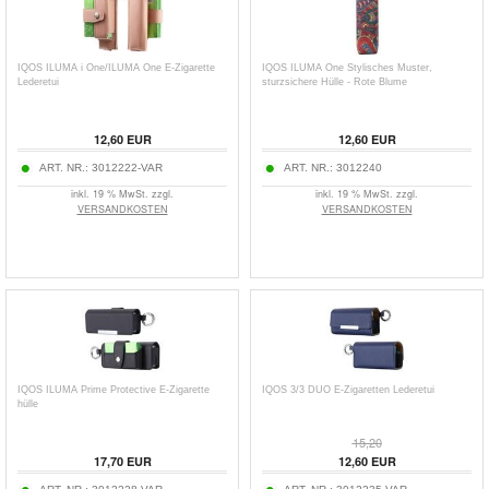
IQOS ILUMA i One/ILUMA One E-Zigarette
IQOS ILUMA One Stylisches Muster,
Lederetui
sturzsichere Hülle - Rote Blume
12,60
EUR
12,60
EUR
ART. NR.:
3012222-VAR
ART. NR.:
3012240
inkl. 19 % MwSt. zzgl.
inkl. 19 % MwSt. zzgl.
VERSANDKOSTEN
VERSANDKOSTEN
IQOS ILUMA Prime Protective E-Zigarette
IQOS 3/3 DUO E-Zigaretten Lederetui
hülle
15,20
17,70
EUR
12,60
EUR