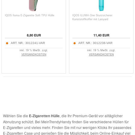
IQOS Iluma E-Zigarette Soft TPU Hülle
IQOS ILUMA One Sturzsicherer
Kunststoffkoffer mit Lanyard
8,80
EUR
11,40
EUR
ART. NR.:
3012241-VAR
ART. NR.:
3012238-VAR
inkl. 19 % MwSt. zzgl.
inkl. 19 % MwSt. zzgl.
VERSANDKOSTEN
VERSANDKOSTEN
Wählen Sie die
E-Zigaretten Hülle
, die Ihr Premium-Gerät vor alltäglicher
Abnutzung schützt. Bei MeinTrendyHandy finden Sie verschiedene Hüllen für
E-Zigaretten und vieles mehr. Finden Sie mit nur wenigen Klicks Ihr passendes
E-Zigaretten Case und genießen Sie die Möglichkeit, beim Online-Einkauf viel