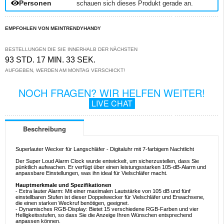
Personen
schauen sich dieses Produkt gerade an.
EMPFOHLEN VON MEINTRENDYHANDY
BESTELLUNGEN DIE SIE INNERHALB DER NÄCHSTEN
93 STD. 17 MIN. 33 SEK.
AUFGEBEN, WERDEN AM MONTAG VERSCHICKT!
NOCH FRAGEN? WIR HELFEN WEITER!
LIVE CHAT
Beschreibung
Superlauter Wecker für Langschläfer - Digitaluhr mit 7-farbigem Nachtlicht
Der Super Loud Alarm Clock wurde entwickelt, um sicherzustellen, dass Sie
pünktlich aufwachen. Er verfügt über einen leistungsstarken 105-dB-Alarm und
anpassbare Einstellungen, was ihn ideal für Vielschläfer macht.
Hauptmerkmale und Spezifikationen
- Extra lauter Alarm: Mit einer maximalen Lautstärke von 105 dB und fünf
einstellbaren Stufen ist dieser Doppelwecker für Vielschläfer und Erwachsene,
die einen starken Weckruf benötigen, geeignet.
- Dynamisches RGB-Display: Bietet 15 verschiedene RGB-Farben und vier
Helligkeitsstufen, so dass Sie die Anzeige Ihren Wünschen entsprechend
anpassen können.