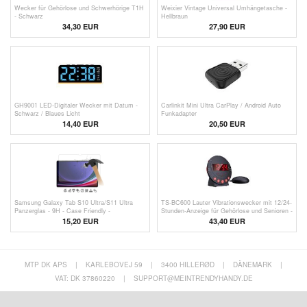
Wecker für Gehörlose und Schwerhörige T1H
Weixier Vintage Universal Umhängetasche -
- Schwarz
Hellbraun
34,30 EUR
27,90 EUR
GH9001 LED-Digitaler Wecker mit Datum -
Carlinkit Mini Ultra CarPlay / Android Auto
Schwarz / Blaues Licht
Funkadapter
14,40 EUR
20,50
EUR
Samsung Galaxy Tab S10 Ultra/S11 Ultra
TS-BC600 Lauter Vibrationswecker mit 12/24-
Panzerglas - 9H - Case Friendly -
Stunden-Anzeige für Gehörlose und Senioren -
Durchsichtig
Schwarz
15,20 EUR
43,40 EUR
MTP DK APS
|
KARLEBOVEJ 59
|
3400 HILLERØD
|
DÄNEMARK
|
VAT: DK 37860220
|
SUPPORT@MEINTRENDYHANDY.DE