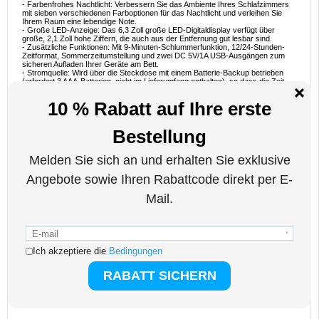
- Farbenfrohes Nachtlicht: Verbessern Sie das Ambiente Ihres Schlafzimmers
mit sieben verschiedenen Farboptionen für das Nachtlicht und verleihen Sie
Ihrem Raum eine lebendige Note.
- Große LED-Anzeige: Das 6,3 Zoll große LED-Digitaldisplay verfügt über
große, 2,1 Zoll hohe Ziffern, die auch aus der Entfernung gut lesbar sind.
- Zusätzliche Funktionen: Mit 9-Minuten-Schlummerfunktion, 12/24-Stunden-
Zeitformat, Sommerzeitumstellung und zwei DC 5V/1A USB-Ausgängen zum
sicheren Aufladen Ihrer Geräte am Bett.
- Stromquelle: Wird über die Steckdose mit einem Batterie-Backup betrieben
(erfordert 3 AAA-Batterien, nicht im Lieferumfang enthalten), so dass die Zeit
auch bei Stromausfällen erhalten bleibt.
Ideale Nutzungsszenarien
- Schwerschläfer: Der laute Alarm und die einstellbaren Einstellungen machen
ihn perfekt für Personen, die nur schwer aufwachen können.
- Schlafzimmer-Ambiente: Das anpassbare RGB-Display und die
Nachtlichtfunktion verbessern die Atmosphäre in Ihrem Schlafzimmer.
- Aufladen von Geräten: Nutzen Sie die USB-Anschlüsse, um Ihre Geräte
bequem vom Bett aus aufzuladen.
Warum diesen Wecker wählen?
Der Super Loud Alarm Clock kombiniert Funktionalität mit Stil und bietet eine
leistungsstarke Wecklösung sowie anpassbare Funktionen, die Ihren
persönlichen Vorlieben entsprechen. Sein großes Display und die zusätzlichen
Funktionen machen ihn zu einer wertvollen Ergänzung für jedes Schlafzimmer.
Inhalt des Pakets:
- 1 x Wecker
- 1 x USB-Ladekabel
- 1 x Englisches Benutzerhandbuch
Verpacken: Euroblister
EAN: 5714122524546
Verwandte Kategorien:
Gadgets
,
Wecker