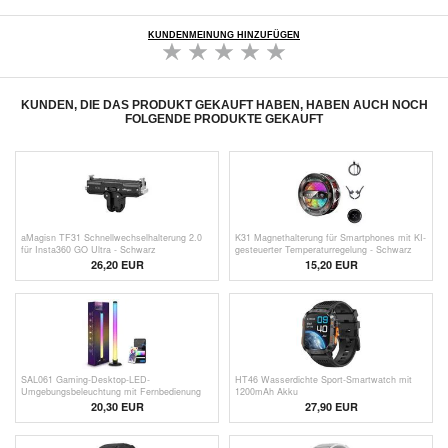
KUNDENMEINUNG HINZUFÜGEN
KUNDEN, DIE DAS PRODUKT GEKAUFT HABEN, HABEN AUCH NOCH
FOLGENDE PRODUKTE GEKAUFT
aMagisn TF31 Schnellwechselhalterung 2.0
K31 Magnethalterung für Smartphones mit KI-
für Insta360 GO Ultra - Schwarz
gesteuerter Temperaturregelung - Schwarz
26,20 EUR
15,20 EUR
SAL061 Gaming-Desktop-LED-
HT46 Wasserdichte Sport-Smartwatch mit
Umgebungsbeleuchtung mit Fernbedienung
1200mAh Akku
20,30
EUR
27,90 EUR