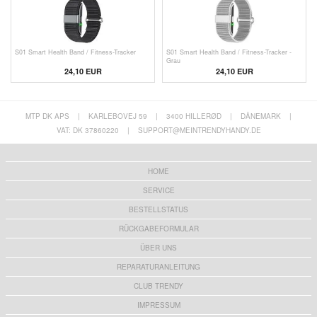
S01 Smart Health Band / Fitness-Tracker
S01 Smart Health Band / Fitness-Tracker -
Grau
24,10 EUR
24,10 EUR
MTP DK APS
|
KARLEBOVEJ 59
|
3400 HILLERØD
|
DÄNEMARK
|
VAT: DK 37860220
|
SUPPORT@MEINTRENDYHANDY.DE
HOME
SERVICE
BESTELLSTATUS
RÜCKGABEFORMULAR
ÜBER UNS
REPARATURANLEITUNG
CLUB TRENDY
IMPRESSUM