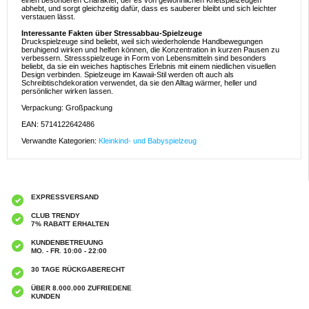
einen besonderen Charakter, der es von gewöhnlichen Knetspielzeugen
abhebt, und sorgt gleichzeitig dafür, dass es sauberer bleibt und sich leichter
verstauen lässt.
Interessante Fakten über Stressabbau-Spielzeuge
Druckspielzeuge sind beliebt, weil sich wiederholende Handbewegungen
beruhigend wirken und helfen können, die Konzentration in kurzen Pausen zu
verbessern. Stressspielzeuge in Form von Lebensmitteln sind besonders
beliebt, da sie ein weiches haptisches Erlebnis mit einem niedlichen visuellen
Design verbinden. Spielzeuge im Kawaii-Stil werden oft auch als
Schreibtischdekoration verwendet, da sie den Alltag wärmer, heller und
persönlicher wirken lassen.
Verpackung: Großpackung
EAN: 5714122642486
Verwandte Kategorien:
Kleinkind- und Babyspielzeug
EXPRESSVERSAND
CLUB TRENDY
7% RABATT ERHALTEN
KUNDENBETREUUNG
MO. - FR. 10:00 - 22:00
30 TAGE RÜCKGABERECHT
ÜBER 8.000.000 ZUFRIEDENE
KUNDEN