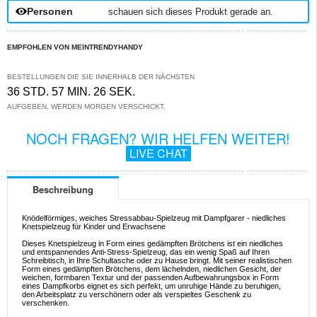
Personen
schauen sich dieses Produkt gerade an.
EMPFOHLEN VON MEINTRENDYHANDY
BESTELLUNGEN DIE SIE INNERHALB DER NÄCHSTEN
36 STD. 57 MIN. 26 SEK.
AUFGEBEN, WERDEN MORGEN VERSCHICKT.
NOCH FRAGEN? WIR HELFEN WEITER!
LIVE CHAT
Beschreibung
Knödelförmiges, weiches Stressabbau-Spielzeug mit Dampfgarer - niedliches
Knetspielzeug für Kinder und Erwachsene
Dieses Knetspielzeug in Form eines gedämpften Brötchens ist ein niedliches
und entspannendes Anti-Stress-Spielzeug, das ein wenig Spaß auf Ihren
Schreibtisch, in Ihre Schultasche oder zu Hause bringt. Mit seiner realistischen
Form eines gedämpften Brötchens, dem lächelnden, niedlichen Gesicht, der
weichen, formbaren Textur und der passenden Aufbewahrungsbox in Form
eines Dampfkorbs eignet es sich perfekt, um unruhige Hände zu beruhigen,
den Arbeitsplatz zu verschönern oder als verspieltes Geschenk zu
verschenken.