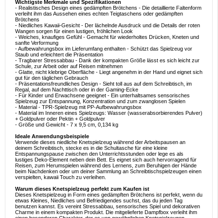
Wichtigste Merkmale und Spezifikationen
- Realistisches Design eines gedämpften Brötchens - Die detaillierte Faltenform
verleiht ihm das Aussehen eines echten Teigtaschens oder gedämpften
Brötchens
- Niedliches Kawaii-Gesicht - Der lächelnde Ausdruck und die Details der roten
Wangen sorgen für einen lustigen, fröhlichen Look
- Weiches, knaufiges Gefühl - Gemacht für wiederholtes Drücken, Kneten und
sanfte Verformung
- Aufbewahrungsbox im Lieferumfang enthalten - Schützt das Spielzeug vor
Staub und erleichtert die Präsentation
- Tragbarer Stressabbau - Dank der kompakten Größe lässt es sich leicht zur
Schule, zur Arbeit oder auf Reisen mitnehmen
- Glatte, nicht klebrige Oberfläche - Liegt angenehm in der Hand und eignet sich
gut für den täglichen Gebrauch
- Präsentationsfreundliches Design - Sieht toll aus auf dem Schreibtisch, im
Regal, auf dem Nachttisch oder in der Gaming-Ecke
- Für Kinder und Erwachsene geeignet - Ein unterhaltsames sensorisches
Spielzeug zur Entspannung, Konzentration und zum zwanglosen Spielen
- Material - TPR-Spielzeug mit PP-Aufbewahrungsbox
- Material im Inneren eines Spielzeugs: Wasser (wasserabsorbierendes Pulver)
+ Goldpulver oder Pektin + Goldpulver
- Größe und Gewicht - 7 x 9,5 cm, 0,134 kg
Ideale Anwendungsbeispiele
Verwende dieses niedliche Knetspielzeug während der Arbeitspausen an
deinem Schreibtisch, stecke es in die Schultasche für eine kleine
Entspannungspause zwischen den Unterrichtsstunden oder lege es als
lustiges Deko-Element neben dein Bett. Es eignet sich auch hervorragend für
Reisen, zum Herumspielen während des Lernens, zum Beruhigen der Hände
beim Nachdenken oder um deiner Sammlung an Schreibtischspielzeugen einen
verspielten, kawaii Touch zu verleihen.
Warum dieses Knetspielzeug perfekt zum Kaufen ist
Dieses Knetspielzeug in Form eines gedämpften Brötchens ist perfekt, wenn du
etwas Kleines, Niedliches und Befriedigendes suchst, das du jeden Tag
benutzen kannst. Es vereint Stressabbau, sensorisches Spiel und dekorativen
Charme in einem kompakten Produkt. Die mitgelieferte Dampfbox verleiht ihm