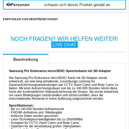
Personen
schauen sich dieses Produkt gerade an.
EMPFOHLEN VON MEINTRENDYHANDY
NOCH FRAGEN? WIR HELFEN WEITER!
LIVE CHAT
Beschreibung
Samsung Pro Endurance microSDXC-Speicherkarte mit SD-Adapter
Die Samsung Pro Endurance microSDXC-Karte mit SD-Adapter wurde
entwickelt, um eine lang anhaltende, zuverlässige Leistung für
Daueraufzeichnungsanwendungen wie CCTV, Dash Cams und Body Cams zu
bieten. Mit einer Aufzeichnungsdauer von bis zu 140.000 Stunden nimmt diese
Karte der kontinuierlichen Videoaufzeichnung die Sorgen. Sie wurde entwickelt,
um rauen Bedingungen standzuhalten und sicherzustellen, dass die
entscheidenden Momente in hoher Auflösung aufgezeichnet werden.
Spezifikationen:
- Bis zu 140.000 Stunden Aufnahmezeit
- FHD/4K-Aufnahme und -Wiedergabe
- Kritische Daten werden geschützt
- Lese-/Schreibgeschwindigkeiten bis zu 100/40MB/s
- Geeignet für CCTV, Dash Cams und Body Cams
- Optimiert für die Verarbeitung großer Videodateien