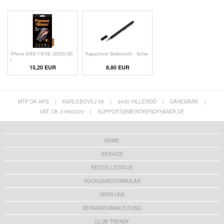
iPhone 6/6S/7/8/SE (2020)/SE
Kapazitiver Bedienstift - Schw
(
15,20 EUR
8,80 EUR
MTP DK APS
|
KARLEBOVEJ 59
|
3400 HILLERØD
|
DÄNEMARK
|
VAT: DK 37860220
|
SUPPORT@MEINTRENDYHANDY.DE
HOME
SERVICE
BESTELLSTATUS
RÜCKGABEFORMULAR
ÜBER UNS
REPARATURANLEITUNG
CLUB TRENDY