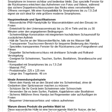
Smartphone im Inneren sichtbar und bedienbar bleibt. Das spezielle Fenster für
die Rückkamera erleichtert das Aufnehmen von Fotos und Videos, während
das sichere Doppelverschlusssystem das Risiko eines versehentlichen
Öffnens verringert. Mit einer Kompatibilität für Smartphones bis zu 7,5 Zoll
eignet sie sich ideal für viele größere moderne Smartphones.
Hauptmerkmale und Spezifikationen
- Wasserdichte IP68-Handyhülle für Wasseraktivitäten und den Einsatz im
Freien
- Entwickelt für den Unterwassereinsatz bis zu 30 m Tiefe und bis zu 30
Minuten unter den angegebenen Bedingungen
- Schwimmfähige Konstruktion mit integriertem hochdichtem Schaumstoff für
zusätzlichen Auftrieb
- Hält die Tasche an der Wasseroberfläche, falls sie ins Wasser fällt
- Transparenter Touchscreen-Bereich für bequeme Bedienung des Handys
- Spezielles transparentes Fenster für die Rückkamera zum Fotografieren und
Filmen
- Doppelter Sicherheitsverschluss mit drehbarer Schnalle und Rollrand-
Versiegelung
- Geeignet für Schwimmen, Tauchen, Surfen, Bootfahren, Strandbesuche und
Reisen
- Kompatibel mit Smartphones bis zu 7,5 Zoll
- Material: PVC
- Produktmaße: 225 x 125 mm
- Länge des Tragebands: 46 cm
Ideale Anwendungsbeispiele
- Nimm dein Handy mit an den Strand oder ins Schwimmbad, ohne dir
Gedanken über Spritzwasser machen zu müssen
- Schützen Sie Ihr Gerät beim Schwimmen oder Schnorcheln
- Verwenden Sie es beim Surfen, Paddeln, Kajakfahren oder Bootfahren
- Sicheres Mitführen Ihres Handys bei Regenwetter oder auf Ausflügen im
Freien
- Bequemer Unterwasserfotos und -videos aufnehmen
Warum dieses Produkt die perfekte Wahl ist
Diese wasserdichte Hülle ist eine hervorragende Wahl für Nutzer, die bei