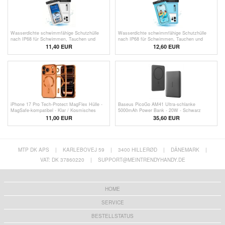
Wasserdichte schwimmfähige Schutzhülle
Wasserdichte schwimmfähige Schutzhülle
nach IP68 für Schwimmen, Tauchen und
nach IP68 für Schwimmen, Tauchen und
Surfen - Weiß
Surfen - Blau
11,40 EUR
12,60 EUR
iPhone 17 Pro Tech-Protect MagFlex Hülle -
Baseus PicoGo AM41 Ultra-schlanke
MagSafe-kompatibel - Klar / Kosmisches
5000mAh Power Bank - 20W - Schwarz
Orange
11,00 EUR
35,60 EUR
MTP DK APS
|
KARLEBOVEJ 59
|
3400 HILLERØD
|
DÄNEMARK
|
VAT: DK 37860220
|
SUPPORT@MEINTRENDYHANDY.DE
HOME
SERVICE
BESTELLSTATUS