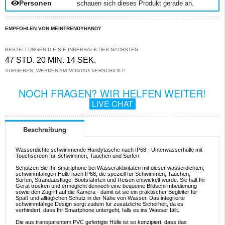
Personen
schauen sich dieses Produkt gerade an.
EMPFOHLEN VON MEINTRENDYHANDY
BESTELLUNGEN DIE SIE INNERHALB DER NÄCHSTEN
47 STD. 20 MIN. 14 SEK.
AUFGEBEN, WERDEN AM MONTAG VERSCHICKT!
NOCH FRAGEN? WIR HELFEN WEITER!
LIVE CHAT
Beschreibung
Wasserdichte schwimmende Handytasche nach IP68 - Unterwasserhülle mit
Touchscreen für Schwimmen, Tauchen und Surfen
Schützen Sie Ihr Smartphone bei Wasseraktivitäten mit dieser wasserdichten,
schwimmfähigen Hülle nach IP68, die speziell für Schwimmen, Tauchen,
Surfen, Strandausflüge, Bootsfahrten und Reisen entwickelt wurde. Sie hält Ihr
Gerät trocken und ermöglicht dennoch eine bequeme Bildschirmbedienung
sowie den Zugriff auf die Kamera - damit ist sie ein praktischer Begleiter für
Spaß und alltäglichen Schutz in der Nähe von Wasser. Das integrierte
schwimmfähige Design sorgt zudem für zusätzliche Sicherheit, da es
verhindert, dass Ihr Smartphone untergeht, falls es ins Wasser fällt.
Die aus transparentem PVC gefertigte Hülle ist so konzipiert, dass das