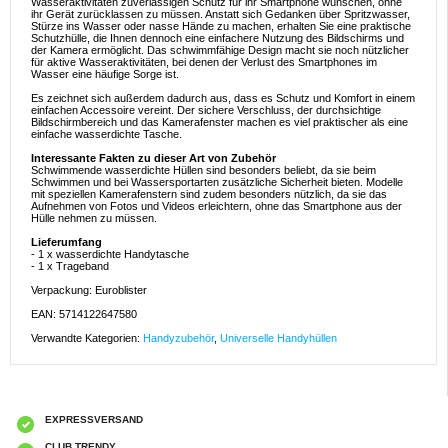
Wasseraktivitäten zuverlässigen Schutz für ihr Smartphone wünschen, ohne
ihr Gerät zurücklassen zu müssen. Anstatt sich Gedanken über Spritzwasser,
Stürze ins Wasser oder nasse Hände zu machen, erhalten Sie eine praktische
Schutzhülle, die Ihnen dennoch eine einfachere Nutzung des Bildschirms und
der Kamera ermöglicht. Das schwimmfähige Design macht sie noch nützlicher
für aktive Wasseraktivitäten, bei denen der Verlust des Smartphones im
Wasser eine häufige Sorge ist.
Es zeichnet sich außerdem dadurch aus, dass es Schutz und Komfort in einem
einfachen Accessoire vereint. Der sichere Verschluss, der durchsichtige
Bildschirmbereich und das Kamerafenster machen es viel praktischer als eine
einfache wasserdichte Tasche.
Interessante Fakten zu dieser Art von Zubehör
Schwimmende wasserdichte Hüllen sind besonders beliebt, da sie beim
Schwimmen und bei Wassersportarten zusätzliche Sicherheit bieten. Modelle
mit speziellen Kamerafenstern sind zudem besonders nützlich, da sie das
Aufnehmen von Fotos und Videos erleichtern, ohne das Smartphone aus der
Hülle nehmen zu müssen.
Lieferumfang
- 1 x wasserdichte Handytasche
- 1 x Trageband
Verpackung: Euroblister
EAN: 5714122647580
Verwandte Kategorien:
Handyzubehör
,
Universelle Handyhüllen
EXPRESSVERSAND
CLUB TRENDY