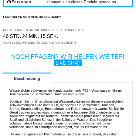
Personen
schauen sich dieses Produkt gerade an.
EMPFOHLEN VON MEINTRENDYHANDY
BESTELLUNGEN DIE SIE INNERHALB DER NÄCHSTEN
46 STD. 24 MIN. 15 SEK.
AUFGEBEN, WERDEN AM MONTAG VERSCHICKT!
NOCH FRAGEN? WIR HELFEN WEITER!
LIVE CHAT
Beschreibung
Wasserdichte schwimmende Handytasche nach IP68 - Unterwasserhülle mit
Touchscreen für Schwimmen, Tauchen und Surfen
Schützen Sie Ihr Smartphone bei Wasseraktivitäten mit dieser wasserdichten,
schwimmfähigen Hülle nach IP68, die speziell für Schwimmen, Tauchen,
Surfen, Strandausflüge, Bootsfahrten und Reisen entwickelt wurde. Sie hält Ihr
Gerät trocken und ermöglicht dennoch eine bequeme Bildschirmbedienung
sowie den Zugriff auf die Kamera - damit ist sie ein praktischer Begleiter für
Spaß und alltäglichen Schutz in der Nähe von Wasser. Das integrierte
schwimmfähige Design sorgt zudem für zusätzliche Sicherheit, da es
verhindert, dass Ihr Smartphone untergeht, falls es ins Wasser fällt.
Die aus transparentem PVC gefertigte Tasche ist so konzipiert, dass das