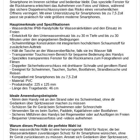
Smartphone im Inneren sichtbar und bedienbar bleibt. Das spezielle Fenster für
die Rückkamera erleichtert das Aufnehmen von Fotos und Videos, während
das sichere Doppelverschlusssystem das Risiko eines versehentlichen
Öffnens verringert. Mit einer Unterstützung für Smartphones bis zu 7,5 Zoll
passt sie praktisch für viele größere moderne Smartphones.
Hauptmerkmale und Spezifikationen
- Wasserdichte IP68-Handyhülle für Wasseraktivitäten und den Einsatz im
Freien
- Entwickelt für den Unterwassereinsatz bis zu 30 m Tiefe und bis zu 30
Minuten unter den angegebenen Bedingungen
- Schwimmfähige Konstruktion mit integriertem hochdichtem Schaumstoff für
zusätzlichen Auftrieb
- Hält die Tasche an der Wasseroberfläche, falls sie ins Wasser fällt
- Transparenter Touchscreen-Bereich für bequeme Bedienung des Handys
- Spezielles transparentes Fenster für die Rückkamera zum Fotografieren und
Filmen
- Doppelter Sicherheitsverschluss mit drehbarer Schnalle und gerolltem Rand
- Geeignet für Schwimmen, Tauchen, Surfen, Bootfahren, Strandbesuche und
Reisen
- Kompatibel mit Smartphones bis zu 7,5 Zoll
- Material: PVC
- Produktmaße: 225 x 125 mm
- Länge des Tragebands: 46 cm
Ideale Anwendungsbeispiele
- Nimm dein Handy mit an den Strand oder ins Schwimmbad, ohne dir
Gedanken über Spritzwasser machen zu müssen
- Schützen Sie Ihr Gerät beim Schwimmen oder Schnorcheln
- Verwenden Sie es beim Surfen, Paddeln, Kajakfahren oder Bootfahren
- Sicheres Mitführen des Handys bei Regenwetter oder auf Ausflügen im Freien
- Bequemer Unterwasserfotos und -videos aufnehmen
Warum dieses Produkt die perfekte Wahl ist
Diese wasserdichte Hülle ist eine hervorragende Wahl für Nutzer, die bei
Wasseraktivitäten zuverlässigen Schutz für ihr Smartphone wünschen, ohne
ihr Gerät zurücklassen zu müssen. Anstatt sich Gedanken über Spritzwasser,