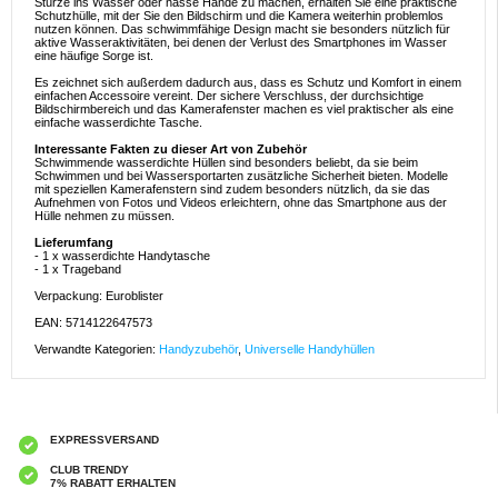
Stürze ins Wasser oder nasse Hände zu machen, erhalten Sie eine praktische
Schutzhülle, mit der Sie den Bildschirm und die Kamera weiterhin problemlos
nutzen können. Das schwimmfähige Design macht sie besonders nützlich für
aktive Wasseraktivitäten, bei denen der Verlust des Smartphones im Wasser
eine häufige Sorge ist.
Es zeichnet sich außerdem dadurch aus, dass es Schutz und Komfort in einem
einfachen Accessoire vereint. Der sichere Verschluss, der durchsichtige
Bildschirmbereich und das Kamerafenster machen es viel praktischer als eine
einfache wasserdichte Tasche.
Interessante Fakten zu dieser Art von Zubehör
Schwimmende wasserdichte Hüllen sind besonders beliebt, da sie beim
Schwimmen und bei Wassersportarten zusätzliche Sicherheit bieten. Modelle
mit speziellen Kamerafenstern sind zudem besonders nützlich, da sie das
Aufnehmen von Fotos und Videos erleichtern, ohne das Smartphone aus der
Hülle nehmen zu müssen.
Lieferumfang
- 1 x wasserdichte Handytasche
- 1 x Trageband
Verpackung: Euroblister
EAN: 5714122647573
Verwandte Kategorien:
Handyzubehör
,
Universelle Handyhüllen
EXPRESSVERSAND
CLUB TRENDY
7% RABATT ERHALTEN