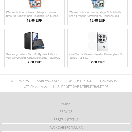
Wasserdichtes schwimmfähiges Etui nach
Wasserdichte schwimmfähige Schutzhülle
IP68 für Schwimmen, Tauchen und Surfen -
nach IP68 für Schwimmen, Tauchen und
Orange
Surfen - Grau
12,60 EUR
12,60 EUR
Samsung Galaxy S21 5G Hybrid-Hülle mit
OnePlus 12 Kameraobjektiv Panzerglas - 9H
Verschiebbarem Kartensteckplatz - Schwarz
Schutz - 2 Stk.
7,50
EUR
7,50 EUR
MTP DK APS
|
KARLEBOVEJ 59
|
3400 HILLERØD
|
DÄNEMARK
|
VAT: DK 37860220
|
SUPPORT@MEINTRENDYHANDY.DE
HOME
SERVICE
BESTELLSTATUS
RÜCKGABEFORMULAR