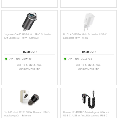
Joyroom C-A35 USB-A & USB-C Schnelles
BUDI AC020EW GaN Schnelles USB-C
Kfz-Ladegerät - 45W - Schwarz
Ladegerät 45W - Weiß
16,50
EUR
12,60
EUR
ART. NR.:
229439
ART. NR.:
3015715
inkl. 19 % MwSt. zzgl.
inkl. 19 % MwSt. zzgl.
VERSANDKOSTEN
VERSANDKOSTEN
Tech-Protect CC03 100W Duales USB-C-
Usams US-CC167 Autoladegerät 60W mit
Autoladegerät - Schwarz
USB-C, USB-A Anschlüssen und USB-C