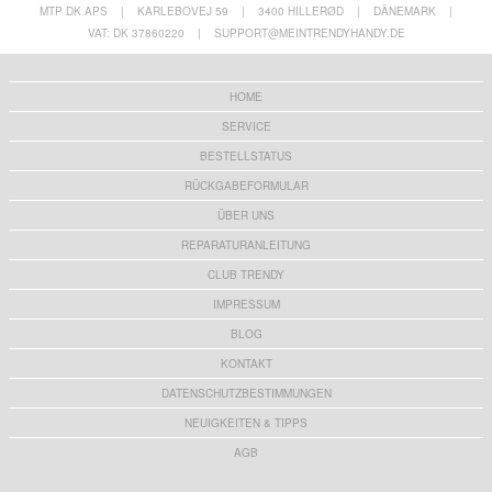
MTP DK APS
|
KARLEBOVEJ 59
|
3400 HILLERØD
|
DÄNEMARK
|
VAT: DK 37860220
|
SUPPORT@MEINTRENDYHANDY.DE
HOME
SERVICE
BESTELLSTATUS
RÜCKGABEFORMULAR
ÜBER UNS
REPARATURANLEITUNG
CLUB TRENDY
IMPRESSUM
BLOG
KONTAKT
DATENSCHUTZBESTIMMUNGEN
NEUIGKEITEN & TIPPS
AGB