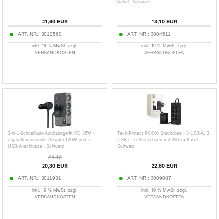
Kabel - Schwarz
21,60
EUR
13,10
EUR
ART. NR.:
3012560
ART. NR.:
3004511
inkl. 19 % MwSt. zzgl.
inkl. 19 % MwSt. zzgl.
VERSANDKOSTEN
VERSANDKOSTEN
3-in-1-Schnelllade-Autoladegerät PD 35W -
Tech-Protect PC6X6 Steckdose - 3 USB-A, 3
Zigarettenanzünder-Adapter 120W und 5
USB-C, 6 Steckdosen mit 200cm Kabel -
USB-Anschlüsse - Schwarz
Schwarz
24,10
20,30
EUR
22,80
EUR
ART. NR.:
3011931
ART. NR.:
3009087
inkl. 19 % MwSt. zzgl.
inkl. 19 % MwSt. zzgl.
VERSANDKOSTEN
VERSANDKOSTEN