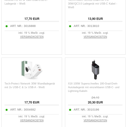
Amorus PD 45 W GaN Dual-USB-C-
Tech-Protect NCA30 Dual-Port PD
Ladegerät – Weiß
30W/QC3.0 Ladegerät mit USB-C Kabel -
Weiß
17,70
EUR
13,90
EUR
ART. NR.:
3016888
ART. NR.:
3013810
inkl. 19 % MwSt. zzgl.
inkl. 19 % MwSt. zzgl.
VERSANDKOSTEN
VERSANDKOSTEN
Tech-Protect Network 30W Wandladegerät
X16 100W Superschnelles 180-Grad-Dreh-
mit 2x USB-C & 1x USB-A - Weiß
Autoladegerät mit einziehbaren USB-C- und
Lightning-Kabeln
24,10
17,70
EUR
20,30
EUR
ART. NR.:
3004682
ART. NR.:
3010196
inkl. 19 % MwSt. zzgl.
inkl. 19 % MwSt. zzgl.
VERSANDKOSTEN
VERSANDKOSTEN