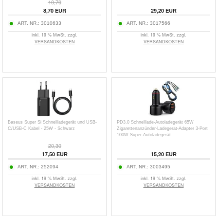
10,70
8,70
EUR
29,20
EUR
ART. NR.:
3010633
ART. NR.:
3017566
inkl. 19 % MwSt. zzgl.
inkl. 19 % MwSt. zzgl.
VERSANDKOSTEN
VERSANDKOSTEN
Baseus Super Si Schnellladegerät und USB-
PD3.0 Schnelllade-Autoladegerät 65W
C/USB-C Kabel - 25W - Schwarz
Zigarettenanzünder-Ladegerät-Adapter 3-Port
100W Super-Autoladegerät
20,30
17,50
EUR
15,20
EUR
ART. NR.:
252094
ART. NR.:
3003495
inkl. 19 % MwSt. zzgl.
inkl. 19 % MwSt. zzgl.
VERSANDKOSTEN
VERSANDKOSTEN