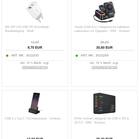
WK WP-U53 20W PD Schnelllade-
Yesido DS38 8-in-1 Magnetische kabellose
Wandladegerät - Weiß
Ladestation mit Digitaluhr - 65W - Schwarz
12,60
38,20
9,70
EUR
35,60
EUR
ART. NR.:
3011835
ART. NR.:
3015209
inkl. 19 % MwSt. zzgl.
inkl. 19 % MwSt. zzgl.
VERSANDKOSTEN
VERSANDKOSTEN
USB 3.1 Typ-C Tischladestation - Schwarz
6-Port Schnell Ladegerät mit USB-C PD &
QC3.0 - 65W - Schwarz
12,60
EUR
25,40
EUR