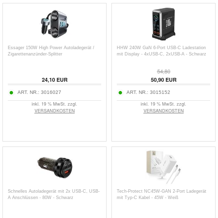
Essager 150W High Power Autoladegerät /
HHW 240W GaN 6-Port USB-C Ladestation
Zigarettenanzünder-Splitter
mit Display - 4xUSB-C, 2xUSB-A - Schwarz
54,80
24,10
EUR
50,90
EUR
ART. NR.:
3016027
ART. NR.:
3015152
inkl. 19 % MwSt. zzgl.
inkl. 19 % MwSt. zzgl.
VERSANDKOSTEN
VERSANDKOSTEN
Schnelles Autoladegerät mit 2x USB-C, USB-
Tech-Protect NC45W-GAN 2-Port Ladegerät
A Anschlüssen - 80W - Schwarz
mit Typ-C Kabel - 45W - Weiß