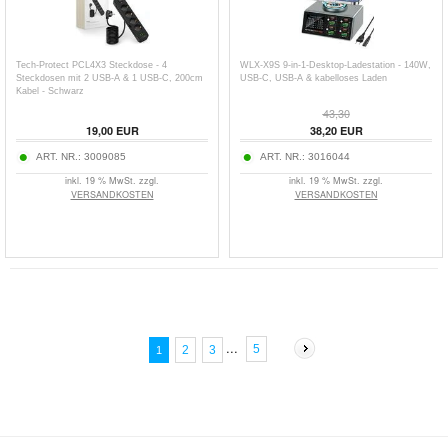
Tech-Protect PCL4X3 Steckdose - 4
WLX-X9S 9-in-1-Desktop-Ladestation - 140W,
Steckdosen mit 2 USB-A & 1 USB-C, 200cm
USB-C, USB-A & kabelloses Laden
Kabel - Schwarz
43,30
19,00
EUR
38,20
EUR
ART. NR.:
3009085
ART. NR.:
3016044
inkl. 19 % MwSt. zzgl.
inkl. 19 % MwSt. zzgl.
VERSANDKOSTEN
VERSANDKOSTEN
...
5
2
3
1