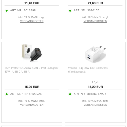
11,40
EUR
21,60
EUR
ART. NR.:
3013898
ART. NR.:
3010155
inkl. 19 % MwSt. zzgl.
inkl. 19 % MwSt. zzgl.
VERSANDKOSTEN
VERSANDKOSTEN
Tech-Protect NCA45W-GAN 2-Port-Ladegerät
Vention FEQ 30W GaN Schnelles
45W - USB-C/USB-A
Wandladegerät
17,70
15,20
EUR
15,20
EUR
ART. NR.:
3016365-VAR
ART. NR.:
3013621-VAR
inkl. 19 % MwSt. zzgl.
inkl. 19 % MwSt. zzgl.
VERSANDKOSTEN
VERSANDKOSTEN