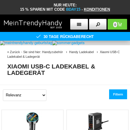
NUR HEUTE:
15 % SPAREN MIT CODE
BDAY15
-
KONDITIONEN
0
30 TAGE RÜCKGABERECHT
«
Zurück
- Sie sind hier:
Handyzubehör
Handy Ladekabel
Xiaomi USB-C
Ladekabel & Ladegerät
XIAOMI USB-C LADEKABEL &
LADEGERÄT
Filtern