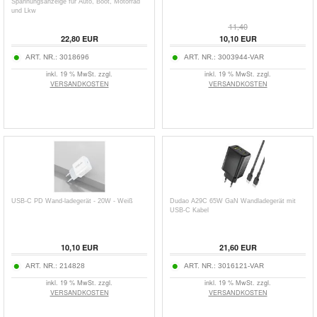
Spannungsanzeige für Auto, Boot, Motorrad
und Lkw
11,40
22,80
EUR
10,10
EUR
ART. NR.:
3018696
ART. NR.:
3003944-VAR
inkl. 19 % MwSt. zzgl.
inkl. 19 % MwSt. zzgl.
VERSANDKOSTEN
VERSANDKOSTEN
USB-C PD Wand-ladegerät - 20W - Weiß
Dudao A29C 65W GaN Wandladegerät mit
USB-C Kabel
10,10
EUR
21,60
EUR
ART. NR.:
214828
ART. NR.:
3016121-VAR
inkl. 19 % MwSt. zzgl.
inkl. 19 % MwSt. zzgl.
VERSANDKOSTEN
VERSANDKOSTEN