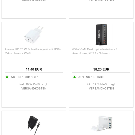
Amorus PD 20 W Schnellladegerät mit USB-
600W GaN Desktop-Ladestation - 8
C-Anschluss – Weiß
Anschlüsse, PD3.1 - Schwarz
11,40
EUR
38,20
EUR
ART. NR.:
3016887
ART. NR.:
3016303
inkl. 19 % MwSt. zzgl.
inkl. 19 % MwSt. zzgl.
VERSANDKOSTEN
VERSANDKOSTEN