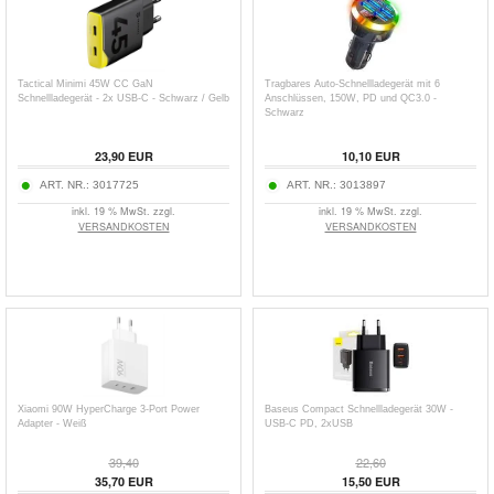
Tactical Minimi 45W CC GaN
Tragbares Auto-Schnellladegerät mit 6
Schnellladegerät - 2x USB-C - Schwarz / Gelb
Anschlüssen, 150W, PD und QC3.0 -
Schwarz
23,90
EUR
10,10
EUR
ART. NR.:
3017725
ART. NR.:
3013897
inkl. 19 % MwSt. zzgl.
inkl. 19 % MwSt. zzgl.
VERSANDKOSTEN
VERSANDKOSTEN
Xiaomi 90W HyperCharge 3-Port Power
Baseus Compact Schnellladegerät 30W -
Adapter - Weiß
USB-C PD, 2xUSB
39,40
22,60
35,70
EUR
15,50
EUR