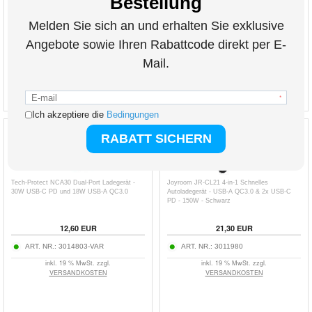
14,50
EUR
35,90
EUR
ART. NR.:
3014624
ART. NR.:
3009991
inkl. 19 % MwSt. zzgl.
inkl. 19 % MwSt. zzgl.
VERSANDKOSTEN
VERSANDKOSTEN
Tech-Protect NCA30 Dual-Port Ladegerät -
Joyroom JR-CL21 4-in-1 Schnelles
30W USB-C PD und 18W USB-A QC3.0
Autoladegerät - USB-A QC3.0 & 2x USB-C
PD - 150W - Schwarz
12,60
EUR
21,30
EUR
ART. NR.:
3014803-VAR
ART. NR.:
3011980
inkl. 19 % MwSt. zzgl.
inkl. 19 % MwSt. zzgl.
VERSANDKOSTEN
VERSANDKOSTEN