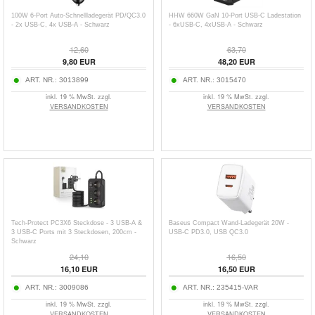
100W 6-Port Auto-Schnellladegerät PD/QC3.0
HHW 660W GaN 10-Port USB-C Ladestation
- 2x USB-C, 4x USB-A - Schwarz
- 6xUSB-C, 4xUSB-A - Schwarz
12,60
63,70
9,80
EUR
48,20
EUR
ART. NR.:
3013899
ART. NR.:
3015470
inkl. 19 % MwSt. zzgl.
inkl. 19 % MwSt. zzgl.
VERSANDKOSTEN
VERSANDKOSTEN
Tech-Protect PC3X6 Steckdose - 3 USB-A &
Baseus Compact Wand-Ladegerät 20W -
3 USB-C Ports mit 3 Steckdosen, 200cm -
USB-C PD3.0, USB QC3.0
Schwarz
24,10
16,50
16,10
EUR
16,50
EUR
ART. NR.:
3009086
ART. NR.:
235415-VAR
inkl. 19 % MwSt. zzgl.
inkl. 19 % MwSt. zzgl.
VERSANDKOSTEN
VERSANDKOSTEN