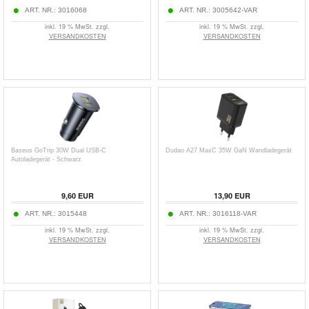
ART. NR.:
3016068
ART. NR.:
3005642-VAR
inkl. 19 % MwSt. zzgl.
inkl. 19 % MwSt. zzgl.
VERSANDKOSTEN
VERSANDKOSTEN
Baseus GoTrip 30W Dual USB-C
Dudao A27 MaxC 35W GaN Wandladegerät
Autoladegerät - Schwarz
9,60
EUR
13,90
EUR
ART. NR.:
3015448
ART. NR.:
3016118-VAR
inkl. 19 % MwSt. zzgl.
inkl. 19 % MwSt. zzgl.
VERSANDKOSTEN
VERSANDKOSTEN