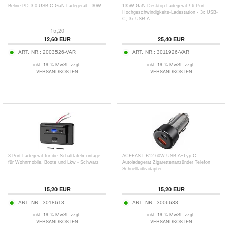
Beline PD 3.0 USB-C GaN Ladegerät - 30W
135W GaN-Desktop-Ladegerät / 6-Port-
Hochgeschwindigkeits-Ladestation - 3x USB-
C, 3x USB-A
15,20
12,60
EUR
25,40
EUR
ART. NR.:
2003526-VAR
ART. NR.:
3011926-VAR
inkl. 19 % MwSt. zzgl.
inkl. 19 % MwSt. zzgl.
VERSANDKOSTEN
VERSANDKOSTEN
3-Port-Ladegerät für die Schalttafelmontage
ACEFAST B12 60W USB-A+Typ-C
für Wohnmobile, Boote und Lkw - Schwarz
Autoladegerät Zigarettenanzünder Telefon
Schnellladeadapter
15,20
EUR
15,20
EUR
ART. NR.:
3018613
ART. NR.:
3006638
inkl. 19 % MwSt. zzgl.
inkl. 19 % MwSt. zzgl.
VERSANDKOSTEN
VERSANDKOSTEN