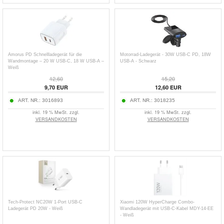
Amorus PD Schnellladegerät für die
Motorrad-Ladegerät - 30W USB-C PD, 18W
Wandmontage – 20 W USB-C, 18 W USB-A –
USB-A - Schwarz
Weiß
12,60
15,20
9,70
EUR
12,60
EUR
ART. NR.:
3016893
ART. NR.:
3018235
inkl. 19 % MwSt. zzgl.
inkl. 19 % MwSt. zzgl.
VERSANDKOSTEN
VERSANDKOSTEN
Tech-Protect NC20W 1-Port USB-C
Xiaomi 120W HyperCharge Combo-
Ladegerät PD 20W - Weiß
Wandladegerät mit USB-C-Kabel MDY-14-EE
- Weiß