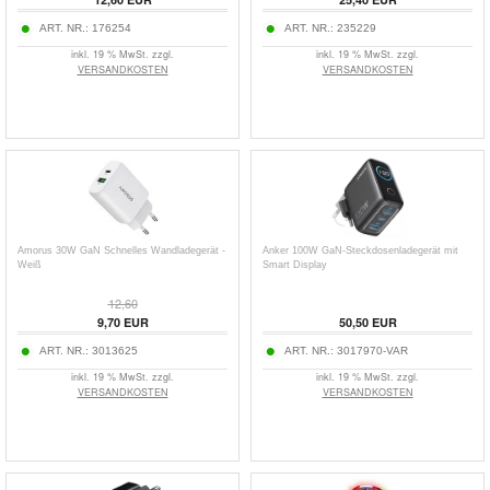
ART. NR.:
176254
ART. NR.:
235229
inkl. 19 % MwSt. zzgl.
inkl. 19 % MwSt. zzgl.
VERSANDKOSTEN
VERSANDKOSTEN
Amorus 30W GaN Schnelles Wandladegerät -
Anker 100W GaN-Steckdosenladegerät mit
Weiß
Smart Display
12,60
9,70
EUR
50,50
EUR
ART. NR.:
3013625
ART. NR.:
3017970-VAR
inkl. 19 % MwSt. zzgl.
inkl. 19 % MwSt. zzgl.
VERSANDKOSTEN
VERSANDKOSTEN