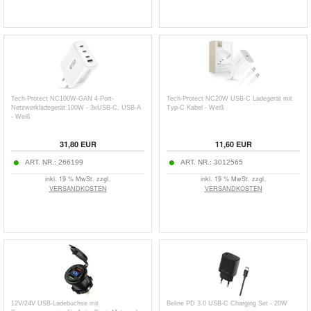
Tech-Protect NC100W-GAN 4-Port-
Tech-Protect NC20W USB-C Ladegerät mit
Netzwerkladegerät 100W - 3xUSB-C, USB-A
Typ-C Kabel - Weiß
- Weiß
31,80
EUR
11,60
EUR
ART. NR.:
266199
ART. NR.:
3012565
inkl. 19 % MwSt. zzgl.
inkl. 19 % MwSt. zzgl.
VERSANDKOSTEN
VERSANDKOSTEN
12V/24V USB-Ladebuchse mit
Beline PD 3.0 USB-C Charging Set - 20W