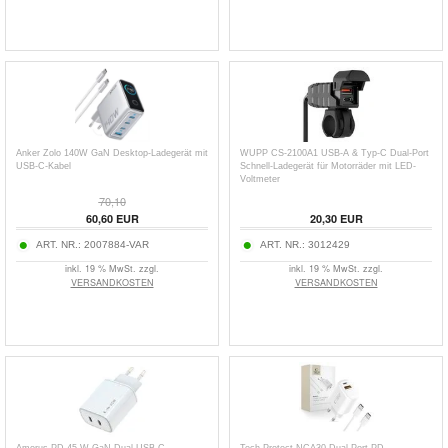
Anker Zolo 140W GaN Desktop-Ladegerät mit
WUPP CS-2100A1 USB-A & Typ-C Dual-Port
USB-C-Kabel
Schnell-Ladegerät für Motorräder mit LED-
Voltmeter
70,10
60,60
EUR
20,30
EUR
ART. NR.:
2007884-VAR
ART. NR.:
3012429
inkl. 19 % MwSt. zzgl.
inkl. 19 % MwSt. zzgl.
VERSANDKOSTEN
VERSANDKOSTEN