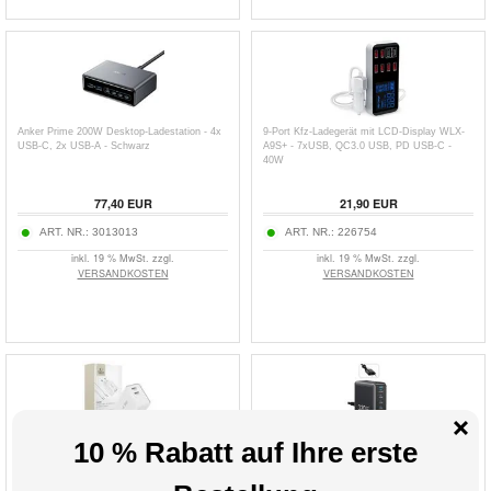
Anker Prime 200W Desktop-Ladestation - 4x
9-Port Kfz-Ladegerät mit LCD-Display WLX-
USB-C, 2x USB-A - Schwarz
A9S+ - 7xUSB, QC3.0 USB, PD USB-C -
40W
77,40
EUR
21,90
EUR
ART. NR.:
3013013
ART. NR.:
226754
inkl. 19 % MwSt. zzgl.
inkl. 19 % MwSt. zzgl.
VERSANDKOSTEN
VERSANDKOSTEN
Tech-Protect C35W Dual-Port USB-C
Essager 320W GaN Multi-Port Desktop
Wandladegerät mit USB-C Kabel - Weiß
Ladegerät - 4x USB-A & 4x Typ-C Ports, EU
Stecker - Schwarz