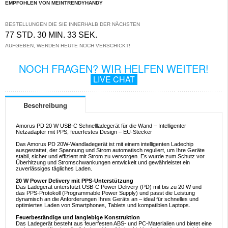
EMPFOHLEN VON MEINTRENDYHANDY
BESTELLUNGEN DIE SIE INNERHALB DER NÄCHSTEN
77 STD. 30 MIN. 33 SEK.
AUFGEBEN, WERDEN HEUTE NOCH VERSCHICKT!
NOCH FRAGEN? WIR HELFEN WEITER!
LIVE CHAT
Beschreibung
Amorus PD 20 W USB-C Schnellladegerät für die Wand – Intelligenter
Netzadapter mit PPS, feuerfestes Design – EU-Stecker
Das Amorus PD 20W-Wandladegerät ist mit einem intelligenten Ladechip
ausgestattet, der Spannung und Strom automatisch reguliert, um Ihre Geräte
stabil, sicher und effizient mit Strom zu versorgen. Es wurde zum Schutz vor
Überhitzung und Stromschwankungen entwickelt und gewährleistet ein
zuverlässiges tägliches Laden.
20 W Power Delivery mit PPS-Unterstützung
Das Ladegerät unterstützt USB-C Power Delivery (PD) mit bis zu 20 W und
das PPS-Protokoll (Programmable Power Supply) und passt die Leistung
dynamisch an die Anforderungen Ihres Geräts an – ideal für schnelles und
optimiertes Laden von Smartphones, Tablets und kompatiblen Laptops.
Feuerbeständige und langlebige Konstruktion
Das Ladegerät besteht aus feuerfesten ABS- und PC-Materialien und bietet eine