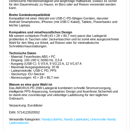
verbesserte Hitzebeständigkeit und langfristige Haltbarkeit, sodass es sicher
für den Dauereinsatz zu Hause, im Büro oder auf Reisen verwendet werden
kann.
Breite Gerätekompatibilität
Kompatibel mit einer Vielzahl von USB-C-PD-fähigen Geräten, darunter
Android-Smartphones, iPhones (mit USB-C-Kabel), Tablets, Powerbanks und
leichte Laptops.
Kompaktes und reisefreundliches Design
Mit seinem schlanken Profil (43 × 28 × 80,7 mm) passt das Ladegerät
problemlos in Taschen oder Jackentaschen und ist somit eine ausgezeichnete
Wahl für den Weg zur Arbeit, auf Reisen oder für minimalistische
Schreibtischausstattungen.
Technische Daten
- Material: Feuerfestes ABS + PC
- Eingang: 100–240 V, 50/60 Hz, 0,5 A
- Ausgang (USB-C): 5 V/3 A, 9 V/2,22 A, 12 V/1,67 A
- Maximale Ausgangsleistung: 20 W
- Ladeprotokolle: USB-C PD, PPS
- Steckertyp: EU-Stecker
- Abmessungen: 43 × 28 × 80,7 mm
Warum es eine gute Wahl ist
Das AMORUS PD 20W-Ladegerät kombiniert schnelle Stromversorgung,
intelligente PPS-Anpassung, kompaktes Design und feuerfeste Sicherheit und
ist damit eine zuverlässige und vielseitige Ladelösung für den täglichen
Gebrauch.
Verpackung: Euroblister
EAN: 5714122620552
Verwandte Kategorien:
Handyzubehör
,
Handy Ladekabel
,
Universelle Handy
Ladestationen