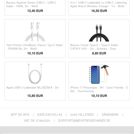
Baseus Superior Series USB-C / USB-C
3-in-1 USB-C-Ladekabel zu USB-C, Lightning,
Kabel - 100W, 2m - Weiß
Apple Watch Wireless Charger - 1m - Weiß
12,40 EUR
16,50 EUR
Tech-Protect UltraBoost Classic Typ-C Kabel
Baseus Cafule Type-C / Type-C Kabel
- PD60W/3A, 2m - Weiß
CATKLF-HG1 - 2m - Schwarz / Grau
10,10 EUR
8,80 EUR
Apple USB-C-Ladekabel MLL82ZM/A - 2m
iPhone 17 Panzerglas - 9H - Case Friendly - 2
Stk. - Durchsichtig
15,80
EUR
10,10 EUR
MTP DK APS
|
KARLEBOVEJ 59
|
3400 HILLERØD
|
DÄNEMARK
|
VAT: DK 37860220
|
SUPPORT@MEINTRENDYHANDY.DE