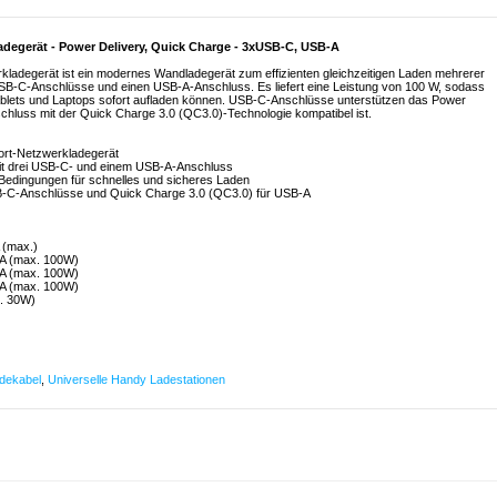
degerät - Power Delivery, Quick Charge - 3xUSB-C, USB-A
degerät ist ein modernes Wandladegerät zum effizienten gleichzeitigen Laden mehrerer
 USB-C-Anschlüsse und einen USB-A-Anschluss. Es liefert eine Leistung von 100 W, sodass
ablets und Laptops sofort aufladen können. USB-C-Anschlüsse unterstützen das Power
chluss mit der Quick Charge 3.0 (QC3.0)-Technologie kompatibel ist.
rt-Netzwerkladegerät
mit drei USB-C- und einem USB-A-Anschluss
Bedingungen für schnelles und sicheres Laden
SB-C-Anschlüsse und Quick Charge 3.0 (QC3.0) für USB-A
 (max.)
5A (max. 100W)
5A (max. 100W)
5A (max. 100W)
x. 30W)
dekabel
,
Universelle Handy Ladestationen