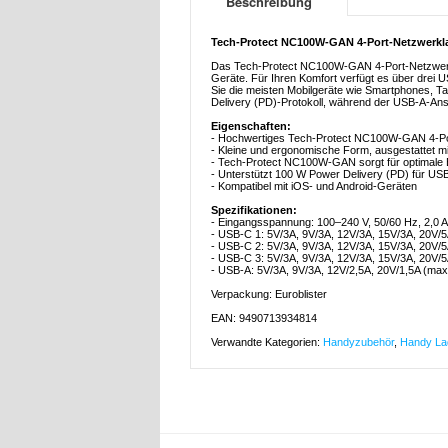
Beschreibung
Tech-Protect NC100W-GAN 4-Port-Netzwerkla
Das Tech-Protect NC100W-GAN 4-Port-Netzwerkla
Geräte. Für Ihren Komfort verfügt es über drei
Sie die meisten Mobilgeräte wie Smartphones, T
Delivery (PD)-Protokoll, während der USB-A-Ans
Eigenschaften:
- Hochwertiges Tech-Protect NC100W-GAN 4-Po
- Kleine und ergonomische Form, ausgestattet 
- Tech-Protect NC100W-GAN sorgt für optimale 
- Unterstützt 100 W Power Delivery (PD) für U
- Kompatibel mit iOS- und Android-Geräten
Spezifikationen:
- Eingangsspannung: 100–240 V, 50/60 Hz, 2,0 A
- USB-C 1: 5V/3A, 9V/3A, 12V/3A, 15V/3A, 20V/
- USB-C 2: 5V/3A, 9V/3A, 12V/3A, 15V/3A, 20V/
- USB-C 3: 5V/3A, 9V/3A, 12V/3A, 15V/3A, 20V/
- USB-A: 5V/3A, 9V/3A, 12V/2,5A, 20V/1,5A (ma
Verpackung: Euroblister
EAN: 9490713934814
Verwandte Kategorien:
Handyzubehör
,
Handy La