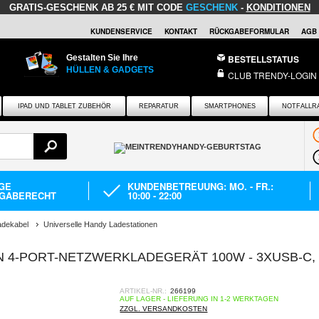
GRATIS-GESCHENK
AB 25 € MIT CODE
GESCHENK
-
KONDITIONEN
KUNDENSERVICE
KONTAKT
RÜCKGABEFORMULAR
AGB
Gestalten Sie Ihre
BESTELLSTATUS
HÜLLEN & GADGETS
CLUB TRENDY-LOGIN
IPAD UND TABLET ZUBEHÖR
REPARATUR
SMARTPHONES
NOTFALLR
AGE
KUNDENBETREUUNG: MO. - FR.:
GABERECHT
10:00 - 22:00
adekabel
Universelle Handy Ladestationen
 4-PORT-NETZWERKLADEGERÄT 100W - 3XUSB-C,
ARTIKEL-NR.:
266199
AUF LAGER - LIEFERUNG IN 1-2 WERKTAGEN
ZZGL. VERSANDKOSTEN