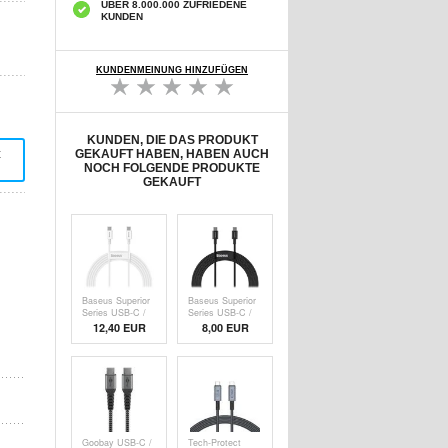
ÜBER 8.000.000 ZUFRIEDENE
KUNDEN
KUNDENMEINUNG HINZUFÜGEN
KUNDEN, DIE DAS PRODUKT
t
GEKAUFT HABEN, HABEN AUCH
NOCH FOLGENDE PRODUKTE
GEKAUFT
Baseus Superior
Baseus Superior
Series USB-C /
Series USB-C /
USB-C Kabel -
USB-C Kabel -
12,40 EUR
8,00
EUR
100W, 2m -
100W, 2m -
Weiß
Schwarz
Goobay USB-C /
Tech-Protect