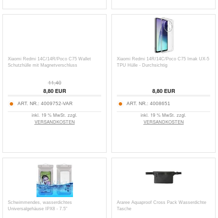
Xiaomi Redmi 14C/14R/Poco C75 Wallet
Xiaomi Redmi 14R/14C/Poco C75 Imak UX-5
Schutzhülle mit Magnetverschluss
TPU Hülle - Durchsichtig
11,40
8,80
EUR
8,80
EUR
ART. NR.:
4009752-VAR
ART. NR.:
4008651
inkl. 19 % MwSt. zzgl.
inkl. 19 % MwSt. zzgl.
VERSANDKOSTEN
VERSANDKOSTEN
Schwimmendes, wasserdichtes
Araree Aquaproof Cross Pack Wasserdichte
Universalgehäuse IPX8 - 7.5"
Tasche