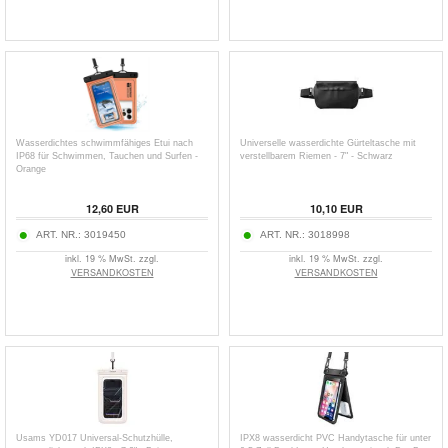
Wasserdichtes schwimmfähiges Etui nach
Universelle wasserdichte Gürteltasche mit
IP68 für Schwimmen, Tauchen und Surfen -
verstellbarem Riemen - 7" - Schwarz
Orange
12,60
EUR
10,10
EUR
ART. NR.:
3019450
ART. NR.:
3018998
inkl. 19 % MwSt. zzgl.
inkl. 19 % MwSt. zzgl.
VERSANDKOSTEN
VERSANDKOSTEN
Usams YD017 Universal-Schutzhülle,
IPX8 wasserdicht PVC Handytasche für unter