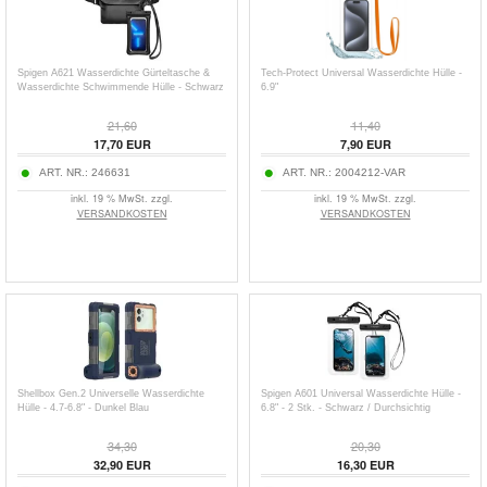
Spigen A621 Wasserdichte Gürteltasche &
Tech-Protect Universal Wasserdichte Hülle -
Wasserdichte Schwimmende Hülle - Schwarz
6.9"
21,60
11,40
17,70
EUR
7,90
EUR
ART. NR.:
246631
ART. NR.:
2004212-VAR
inkl. 19 % MwSt. zzgl.
inkl. 19 % MwSt. zzgl.
VERSANDKOSTEN
VERSANDKOSTEN
Shellbox Gen.2 Universelle Wasserdichte
Spigen A601 Universal Wasserdichte Hülle -
Hülle - 4.7-6.8" - Dunkel Blau
6.8" - 2 Stk. - Schwarz / Durchsichtig
34,30
20,30
32,90
EUR
16,30
EUR