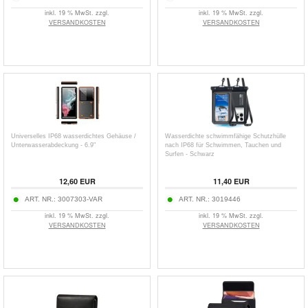
inkl. 19 % MwSt. zzgl.
inkl. 19 % MwSt. zzgl.
VERSANDKOSTEN
VERSANDKOSTEN
Universelles IP68 wasserdichtes Gehäuse /
Wasserdichte schwimmfähige Schutzhülle
Unterwasserabdeckung - 6.9"
nach IP68 für Schwimmen, Tauchen und
Surfen - Schwarz
12,60
EUR
11,40
EUR
ART. NR.:
3007303-VAR
ART. NR.:
3019446
inkl. 19 % MwSt. zzgl.
inkl. 19 % MwSt. zzgl.
VERSANDKOSTEN
VERSANDKOSTEN