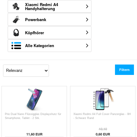
Xiaomi Redmi A4
Handyhalterung
Powerbank
Köpfhörer
Alle Kategorien
Filtern
Prio Dual Nano Flüssigglas Displayshutz für
Xiaomi Redmi A4 Full Cover Panzerglas - 9H
Smartphone, Tablet - 2 Stk.
- Schwarz Rand
10,10
11,60
EUR
0,60
EUR