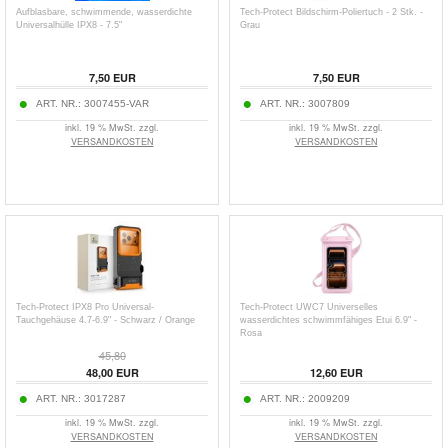
Aufblasbare, schwimmende, wasserdichte
Tech-Protect Bildschirm-Poliertuch - 2 Stk. -
Universalhülle IPX8 - 7.5"
Grau
7,50
EUR
7,50
EUR
ART. NR.:
3007455-VAR
ART. NR.:
3007809
inkl. 19 % MwSt. zzgl.
inkl. 19 % MwSt. zzgl.
VERSANDKOSTEN
VERSANDKOSTEN
Tech-Protect IPX8 Pro Universal-
Tech-Protect UWC7 Universelles
Tauchgehäuse 4.7-6.9" - Schwarz / Orange
wasserdichtes schwimmfähiges Etui 6.9" -
Rosa
45,80
48,00
EUR
12,60
EUR
ART. NR.:
3017287
ART. NR.:
2009209
inkl. 19 % MwSt. zzgl.
inkl. 19 % MwSt. zzgl.
VERSANDKOSTEN
VERSANDKOSTEN