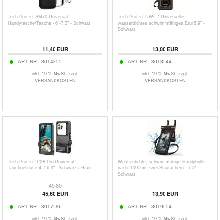
Tech-Protect SM70 Universal
Tech-Protect UWC7 Universelles
Handytasche/Tasche - 6"-7.2" - Schwarz
wasserdichtes schwimmfähiges Etui 6.9" -
Schwarz
11,40
EUR
13,00
EUR
ART. NR.:
3014855
ART. NR.:
3018544
inkl. 19 % MwSt. zzgl.
inkl. 19 % MwSt. zzgl.
VERSANDKOSTEN
VERSANDKOSTEN
Tech-Protect IPX8 Pro Universal-
Wasserdichte, schwimmfähige Handyhülle
Tauchgehäuse 4.7-6.9" - Schwarz / Grau
nach IPX8 mit zwei Staufächern - 7.5" -
Schwarz
45,80
45,60
EUR
13,90
EUR
ART. NR.:
3017286
ART. NR.:
3019654
inkl. 19 % MwSt. zzgl.
inkl. 19 % MwSt. zzgl.