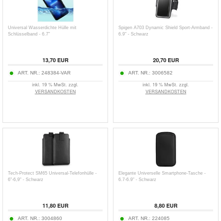
Universal Wasserdichte Hülle mit
Spigen A703 Dynamic Shield Sport-Armband -
Schlüsselband - 6.7"
6.9" - Schwarz
13,70
EUR
20,70
EUR
ART. NR.:
248384-VAR
ART. NR.:
3006582
inkl. 19 % MwSt. zzgl.
inkl. 19 % MwSt. zzgl.
VERSANDKOSTEN
VERSANDKOSTEN
Tech-Protect SM65 Universal-Telefonhülle -
Elegante Universelle Smartphone-Tasche -
6"-6,9" - Schwarz
6.7-6.9" - Schwarz
11,80
EUR
8,80
EUR
ART. NR.:
3004860
ART. NR.:
224085