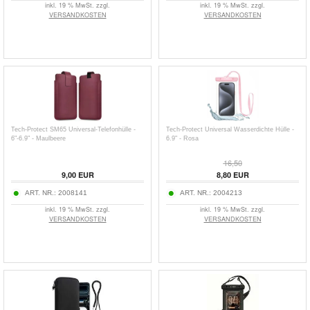
inkl. 19 % MwSt. zzgl.
inkl. 19 % MwSt. zzgl.
VERSANDKOSTEN
VERSANDKOSTEN
Tech-Protect SM65 Universal-Telefonhülle -
Tech-Protect Universal Wasserdichte Hülle -
6"-6.9" - Maulbeere
6.9" - Rosa
16,50
9,00
EUR
8,80
EUR
ART. NR.:
2008141
ART. NR.:
2004213
inkl. 19 % MwSt. zzgl.
inkl. 19 % MwSt. zzgl.
VERSANDKOSTEN
VERSANDKOSTEN