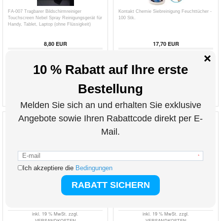
FA-007 Tragbarer Bildschirmreiniger
Kontakt Chemie Siebreinigung Feuchttücher -
Touchscreen Nebel Spray Reinigungsgerät für
100 Stk.
Handy, Tablet, Laptop (ohne Flüssigkeit)
8,80
EUR
17,70
EUR
ART. NR.:
3003132-VAR
ART. NR.:
214625
inkl. 19 % MwSt. zzgl.
inkl. 19 % MwSt. zzgl.
VERSANDKOSTEN
VERSANDKOSTEN
Universelle Vertikale Smartphone Holster-
MTB Universal Wasserdichte Fahrradtasche -
Tasche - 6.7in - Schwarz
6.7" - Schwarz
12,60
EUR
19,00
EUR
ART. NR.:
202550
ART. NR.:
226654
inkl. 19 % MwSt. zzgl.
inkl. 19 % MwSt. zzgl.
VERSANDKOSTEN
VERSANDKOSTEN