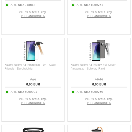
ART. NR.:
218813
ART. NR.:
4009751
inkl. 19 % MwSt. zzgl.
inkl. 19 % MwSt. zzgl.
VERSANDKOSTEN
VERSANDKOSTEN
Xiaomi Redmi A4 Panzerglas - 9H - Case
Xiaomi Redmi A4 Privacy Full Cover
Friendly - Durchsichtig
Panzerglas - Schwarz Rand
7,50
10,10
0,60
EUR
0,60
EUR
ART. NR.:
4009001
ART. NR.:
4009750
inkl. 19 % MwSt. zzgl.
inkl. 19 % MwSt. zzgl.
VERSANDKOSTEN
VERSANDKOSTEN