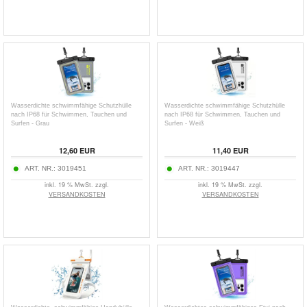
Wasserdichte schwimmfähige Schutzhülle
Wasserdichte schwimmfähige Schutzhülle
nach IP68 für Schwimmen, Tauchen und
nach IP68 für Schwimmen, Tauchen und
Surfen - Grau
Surfen - Weiß
12,60
EUR
11,40
EUR
ART. NR.:
3019451
ART. NR.:
3019447
inkl. 19 % MwSt. zzgl.
inkl. 19 % MwSt. zzgl.
VERSANDKOSTEN
VERSANDKOSTEN