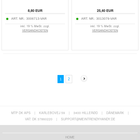
8,80
EUR
25,40
EUR
ART. NR.:
3006713-VAR
ART. NR.:
3013079-VAR
inkl. 19 % MwSt. zzgl.
inkl. 19 % MwSt. zzgl.
VERSANDKOSTEN
VERSANDKOSTEN
2
1
MTP DK APS
|
KARLEBOVEJ 59
|
3400 HILLERØD
|
DÄNEMARK
|
VAT: DK 37860220
|
SUPPORT@MEINTRENDYHANDY.DE
HOME