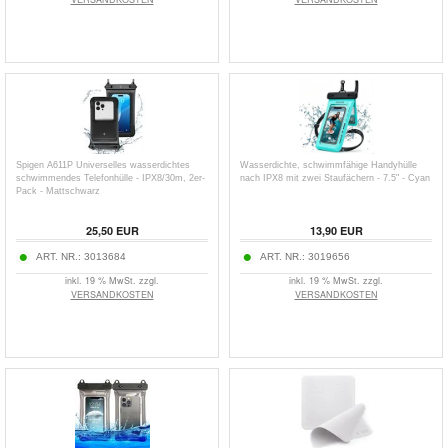
Spigen A611P Universelles wasserdichtes
Wasserdichte, schwimmfähige Handyhülle
schwimmendes Telefonhülle - IPX8/30m, 2er-
nach IPX8 mit zwei Staufächern - 7.5" - Cyan
Pack - Mattschwarz
25,50
EUR
13,90
EUR
ART. NR.:
3013684
ART. NR.:
3019656
inkl. 19 % MwSt. zzgl.
inkl. 19 % MwSt. zzgl.
VERSANDKOSTEN
VERSANDKOSTEN