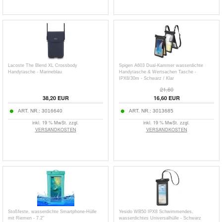
Lacoste The Blend XL Crossbody
Spigen A603 Dual-Kammer wasserdichte
Handytasche - Marineblau
Handytasche & Wertsachen Tasche -
IPX8/30m - Schwarz / Klar
21,60
38,20
EUR
16,60
EUR
ART. NR.:
3016640
ART. NR.:
3013685
inkl. 19 % MwSt. zzgl.
inkl. 19 % MwSt. zzgl.
VERSANDKOSTEN
VERSANDKOSTEN
Stoßfeste, wasserdichte Smartphone-Hülle
Yesido WB50 IPX8 Schwimmendes,
mit Riemen - 7.2"
wasserdichtes Universalhülle - Schwarz