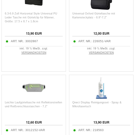
6.3-6.9 Zoll Horizontal Style Universal PU
Universal Oxford Gürteltasche mit
Leder Tasche mit Gürtelclip für Männer,
Kartensteckplatz - 6.9"-7.2"
Größe: 17.5 x 8.7 x 1.8cm
13,90
EUR
12,00
EUR
ART. NR.:
3002867
ART. NR.:
226051-VAR
inkl. 19 % MwSt. zzgl.
inkl. 19 % MwSt. zzgl.
VERSANDKOSTEN
VERSANDKOSTEN
Leichte Laufgürteltasche mit Reflektorstreifen
Qnect Display Reinigungsset - Spray &
und Reißverschlusstaschen - 7.2"
Mikrofasertuch
12,60
EUR
13,90
EUR
ART. NR.:
3012152-VAR
ART. NR.:
218563