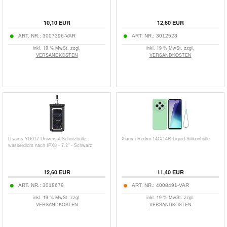
10,10
EUR
12,60
EUR
ART. NR.:
3007396-VAR
ART. NR.:
3012528
inkl. 19 % MwSt. zzgl.
inkl. 19 % MwSt. zzgl.
VERSANDKOSTEN
VERSANDKOSTEN
Usams YD017 Universal-Schutzhülle,
Xiaomi Redmi 14C/14R Liquid Silikonhülle
wasserdicht nach IPX8 - 7.2" - Schwarz
12,60
EUR
11,40
EUR
ART. NR.:
3018679
ART. NR.:
4008491-VAR
inkl. 19 % MwSt. zzgl.
inkl. 19 % MwSt. zzgl.
VERSANDKOSTEN
VERSANDKOSTEN