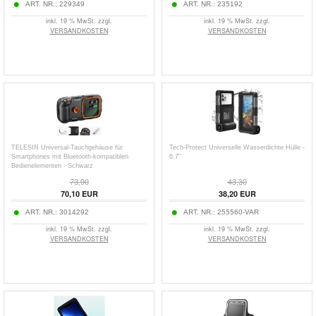
ART. NR.:
229349
ART. NR.:
235192
inkl. 19 % MwSt. zzgl.
inkl. 19 % MwSt. zzgl.
VERSANDKOSTEN
VERSANDKOSTEN
TELESIN Universal-Tauchgehäuse für
Tech-Protect Universelle Wasserdichte Hülle -
Smartphones mit Bluetooth-kompatiblen
6.7"
Bedienelementen - Schwarz
73,90
43,30
70,10
EUR
38,20
EUR
ART. NR.:
3014292
ART. NR.:
255560-VAR
inkl. 19 % MwSt. zzgl.
inkl. 19 % MwSt. zzgl.
VERSANDKOSTEN
VERSANDKOSTEN