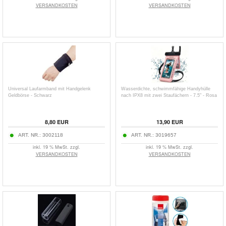
VERSANDKOSTEN
VERSANDKOSTEN
Universal Laufarmband mit Handgelenk
Wasserdichte, schwimmfähige Handyhülle
Geldbörse - Schwarz
nach IPX8 mit zwei Staufächern - 7.5" - Rosa
8,80
EUR
13,90
EUR
ART. NR.:
3002118
ART. NR.:
3019657
inkl. 19 % MwSt. zzgl.
inkl. 19 % MwSt. zzgl.
VERSANDKOSTEN
VERSANDKOSTEN