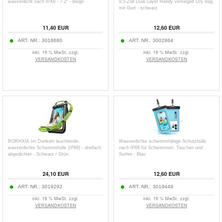
wasserdicht nach IPX8 - 7.2" - Beige
9,5-Zoll Dual Layer Handy versiegelt Dry Bag
mit Gurt - schwarz
11,40
EUR
12,60
EUR
ART. NR.:
3018680
ART. NR.:
3002864
inkl. 19 % MwSt. zzgl.
inkl. 19 % MwSt. zzgl.
VERSANDKOSTEN
VERSANDKOSTEN
RORHXIA Im Dunkeln leuchtende,
Wasserdichte schwimmfähige Schutzhülle
wasserdichte Schwimmhülle (IP68) - dreifach
nach IP68 für Schwimmen, Tauchen und
abgedichtet - Schwarz / Grün
Surfen - Blau
24,10
EUR
12,60
EUR
ART. NR.:
3019292
ART. NR.:
3019448
inkl. 19 % MwSt. zzgl.
inkl. 19 % MwSt. zzgl.
VERSANDKOSTEN
VERSANDKOSTEN