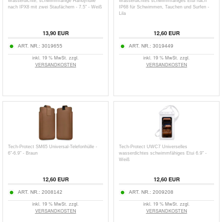
Wasserdichte, schwimmfähige Handyhülle
Wasserdichtes schwimmfähiges Etui nach
nach IPX8 mit zwei Staufächern - 7.5" - Weiß
IP68 für Schwimmen, Tauchen und Surfen -
Lila
13,90
EUR
12,60
EUR
ART. NR.:
3019655
ART. NR.:
3019449
inkl. 19 % MwSt. zzgl.
inkl. 19 % MwSt. zzgl.
VERSANDKOSTEN
VERSANDKOSTEN
Tech-Protect SM65 Universal-Telefonhülle -
Tech-Protect UWC7 Universelles
6"-6.9" - Braun
wasserdichtes schwimmfähiges Etui 6.9" -
Weiß
12,60
EUR
12,60
EUR
ART. NR.:
2008142
ART. NR.:
2009208
inkl. 19 % MwSt. zzgl.
inkl. 19 % MwSt. zzgl.
VERSANDKOSTEN
VERSANDKOSTEN