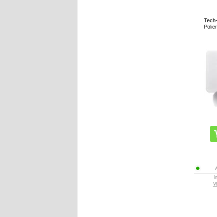
Tech-
Polie
i
V