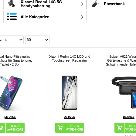
Xiaomi Redmi 14C 5G
Powerbank
Handyhalterung
Alle Kategorien
ual Nano Flüssigglas
Xiaomi Redmi 14C LCD und
Spigen A621 Wass
shutz für Smartphone,
Touchscreen Reparatur
Gürteltasche & Wa
Tablet - 2 Stk.
Schwimmende Hülle