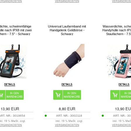
ERSANDKOSTEN
VERSANDKOSTEN
VERSANDKOS
ichte, schwimmfähige
Universal Laufarmband mit
Wasserdichte, sch
le nach IPX8 mit zwei
Handgelenk Geldbörse -
Handyhülle nach IPX
hern - 7.5" - Schwarz
Schwarz
Staufächern - 7.5
13,90
EUR
8,80
EUR
13,90
EU
ART. NR.:
3019654
ART. NR.:
3002118
ART. NR.:
30
nkl. 19 % MwSt. zzgl.
inkl. 19 % MwSt. zzgl.
inkl. 19 % MwS
ERSANDKOSTEN
VERSANDKOSTEN
VERSANDKOS