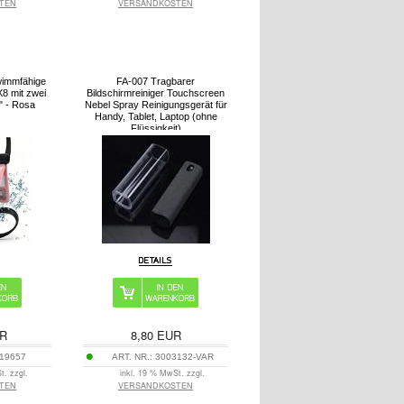
TEN
VERSANDKOSTEN
wimmfähige
FA-007 Tragbarer
8 mit zwei
Bildschirmreiniger Touchscreen
" - Rosa
Nebel Spray Reinigungsgerät für
Handy, Tablet, Laptop (ohne
Flüssigkeit)
R
8,80
EUR
19657
ART. NR.:
3003132-VAR
t. zzgl.
inkl. 19 % MwSt. zzgl.
TEN
VERSANDKOSTEN