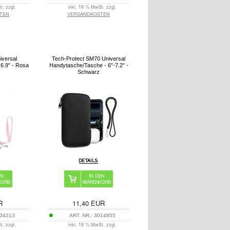
t. zzgl.
inkl. 19 % MwSt. zzgl.
TEN
VERSANDKOSTEN
iversal
Tech-Protect SM70 Universal
 6.9" - Rosa
Handytasche/Tasche - 6"-7.2" -
Schwarz
R
11,40
EUR
04213
ART. NR.:
3014855
t. zzgl.
inkl. 19 % MwSt. zzgl.