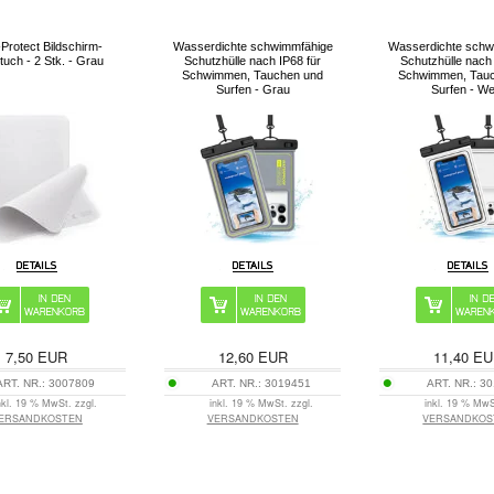
Protect Bildschirm-
Wasserdichte schwimmfähige
Wasserdichte schw
rtuch - 2 Stk. - Grau
Schutzhülle nach IP68 für
Schutzhülle nach 
Schwimmen, Tauchen und
Schwimmen, Tau
Surfen - Grau
Surfen - W
7,50
EUR
12,60
EUR
11,40
EU
ART. NR.:
3007809
ART. NR.:
3019451
ART. NR.:
30
nkl. 19 % MwSt. zzgl.
inkl. 19 % MwSt. zzgl.
inkl. 19 % MwS
ERSANDKOSTEN
VERSANDKOSTEN
VERSANDKOS