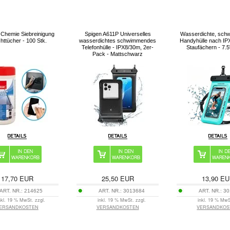
 Chemie Siebreinigung
Spigen A611P Universelles
Wasserdichte, sch
httücher - 100 Stk.
wasserdichtes schwimmendes
Handyhülle nach IPX
Telefonhülle - IPX8/30m, 2er-
Staufächern - 7.5
Pack - Mattschwarz
17,70
EUR
25,50
EUR
13,90
EU
ART. NR.:
214625
ART. NR.:
3013684
ART. NR.:
30
nkl. 19 % MwSt. zzgl.
inkl. 19 % MwSt. zzgl.
inkl. 19 % MwS
ERSANDKOSTEN
VERSANDKOSTEN
VERSANDKOS