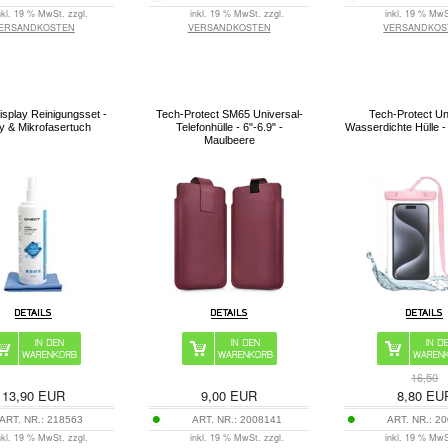
nkl. 19 % MwSt. zzgl.
inkl. 19 % MwSt. zzgl.
inkl. 19 % MwS
ERSANDKOSTEN
VERSANDKOSTEN
VERSANDKOS
isplay Reinigungsset -
Tech-Protect SM65 Universal-
Tech-Protect Un
y & Mikrofasertuch
Telefonhülle - 6"-6.9" -
Wasserdichte Hülle -
Maulbeere
16,50
13,90
EUR
9,00
EUR
8,80
EU
ART. NR.:
218563
ART. NR.:
2008141
ART. NR.:
20
nkl. 19 % MwSt. zzgl.
inkl. 19 % MwSt. zzgl.
inkl. 19 % MwS