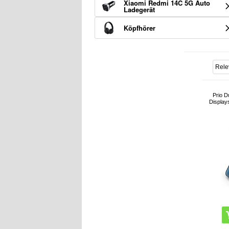
Xiaomi Redmi 14C 5G Auto
Ladegerät
Köpfhörer
Prio D
Display