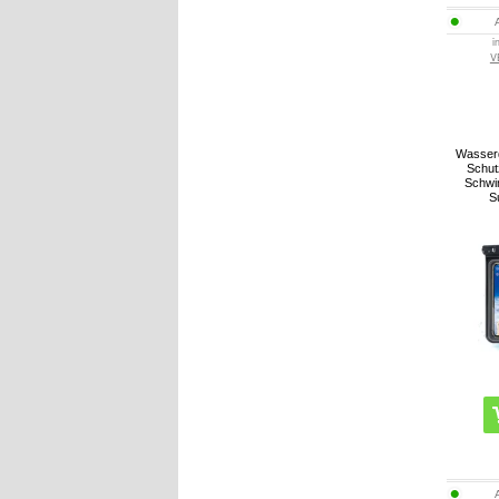
i
V
Wasserd
Schut
Schwi
S