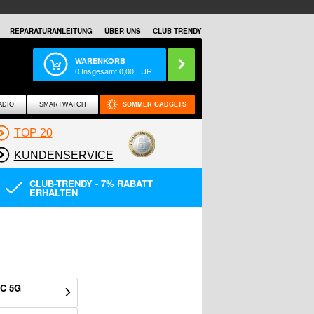
REPARATURANLEITUNG
ÜBER UNS
CLUB TRENDY
WARENKORB
0
Insgesamt
0,00
EUR
ADIO
SMARTWATCH
SOMMER GADGETS
TOP 20
KUNDENSERVICE
CLUB-TRENDY - 7% RABATT
ERHALTEN
4C 5G