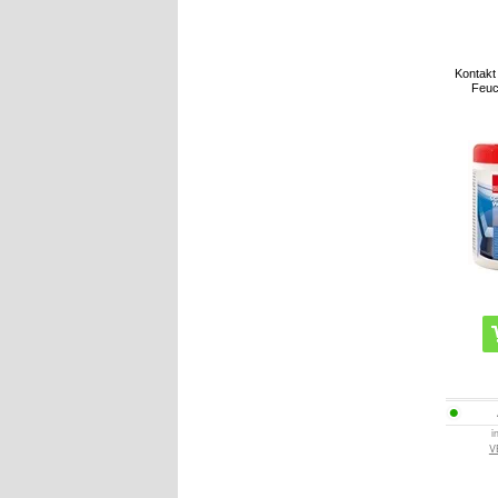
Kontakt
Feuc
i
V