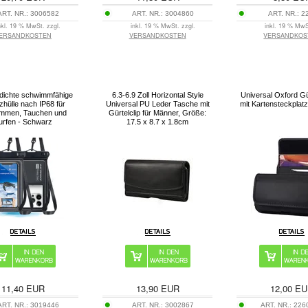
ART. NR.:
3006582
ART. NR.:
3004860
ART. NR.:
2
nkl. 19 % MwSt. zzgl.
inkl. 19 % MwSt. zzgl.
inkl. 19 % MwS
ERSANDKOSTEN
VERSANDKOSTEN
VERSANDKOS
ichte schwimmfähige
6.3-6.9 Zoll Horizontal Style
Universal Oxford Gü
zhülle nach IP68 für
Universal PU Leder Tasche mit
mit Kartensteckplatz
mmen, Tauchen und
Gürtelclip für Männer, Größe:
urfen - Schwarz
17.5 x 8.7 x 1.8cm
11,40
EUR
13,90
EUR
12,00
EU
ART. NR.:
3019446
ART. NR.:
3002867
ART. NR.:
226