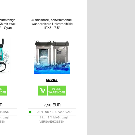
wimmfähige
Aufblasbare, schwimmende,
8 mit zwei
wasserdichte Universalhülle
" - Cyan
IPX8 - 7.5"
R
7,50
EUR
19656
ART. NR.:
3007455-VAR
t. zzgl.
inkl. 19 % MwSt. zzgl.
TEN
VERSANDKOSTEN