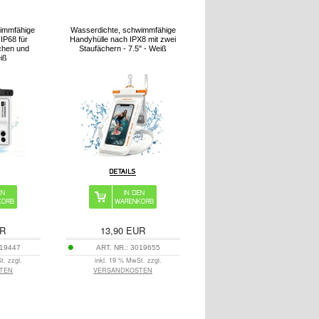
immfähige
Wasserdichte, schwimmfähige
IP68 für
Handyhülle nach IPX8 mit zwei
chen und
Staufächern - 7.5" - Weiß
eiß
R
13,90
EUR
19447
ART. NR.:
3019655
t. zzgl.
inkl. 19 % MwSt. zzgl.
TEN
VERSANDKOSTEN