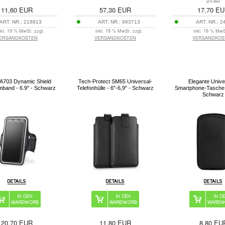
21,60
11,60
EUR
57,30
EUR
17,70
EU
ART. NR.:
218813
ART. NR.:
993713
ART. NR.:
2
nkl. 19 % MwSt. zzgl.
inkl. 19 % MwSt. zzgl.
inkl. 19 % MwS
ERSANDKOSTEN
VERSANDKOSTEN
VERSANDKOS
 A703 Dynamic Shield
Tech-Protect SM65 Universal-
Elegante Unive
mband - 6.9" - Schwarz
Telefonhülle - 6"-6,9" - Schwarz
Smartphone-Tasche -
Schwarz
20,70
EUR
11,80
EUR
8,80
EU