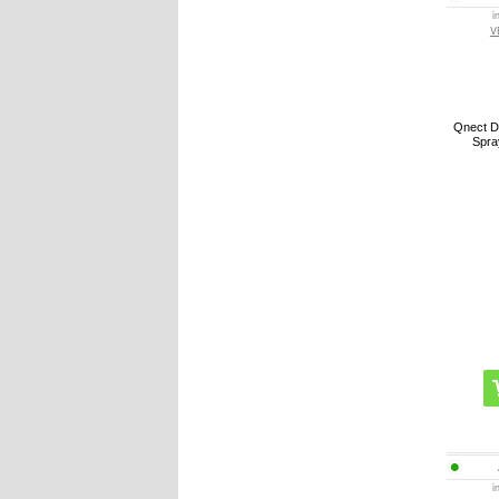
i
V
Qnect D
Spra
i