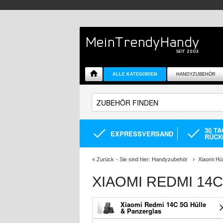
ALLE KATEGORIEN
HANDYZUBEHÖR
30 T
EXPRESSVERSAND
RÜCK
«
Zurück
- Sie sind hier:
Handyzubehör
Xiaomi Hü
XIAOMI REDMI 14
Xiaomi Redmi 14C 5G Hülle
& Panzerglas