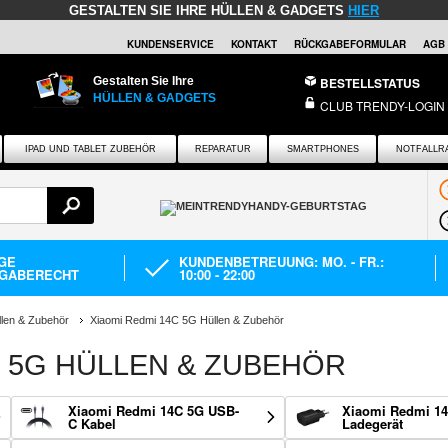
GESTALTEN SIE IHRE HÜLLEN & GADGETS
HIER
KUNDENSERVICE
KONTAKT
RÜCKGABEFORMULAR
AGB
Gestalten Sie Ihre
BESTELLSTATUS
HÜLLEN & GADGETS
CLUB TRENDY-LOGIN
IPAD UND TABLET ZUBEHÖR
REPARATUR
SMARTPHONES
NOTFALLR
AGE
KUNDENBETREUUNG: MO. - FR.:
GABERECHT
10:00 - 22:00
llen & Zubehör
Xiaomi Redmi 14C 5G Hüllen & Zubehör
C 5G HÜLLEN & ZUBEHÖR
Xiaomi Redmi 14C 5G USB-
Xiaomi Redmi 1
C Kabel
Ladegerät