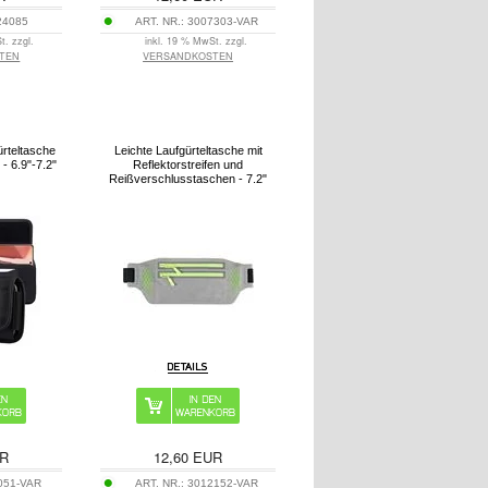
24085
ART. NR.:
3007303-VAR
t. zzgl.
inkl. 19 % MwSt. zzgl.
TEN
VERSANDKOSTEN
rteltasche
Leichte Laufgürteltasche mit
 - 6.9"-7.2"
Reflektorstreifen und
Reißverschlusstaschen - 7.2"
R
12,60
EUR
051-VAR
ART. NR.:
3012152-VAR