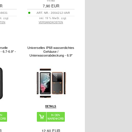
11,40
R
7,90
EUR
46631
ART. NR.:
2004212-VAR
t. zzgl.
inkl. 19 % MwSt. zzgl.
TEN
VERSANDKOSTEN
rselle
Universelles IP68 wasserdichtes
 6.7-6.9" -
Gehäuse /
Unterwasserabdeckung - 6.9"
R
12,60
EUR