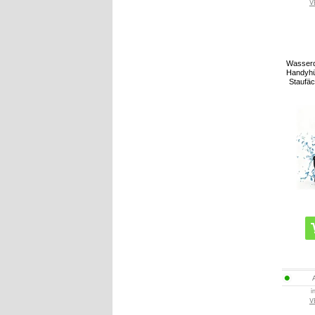
V
Wasserd
Handyhül
Staufäc
i
V