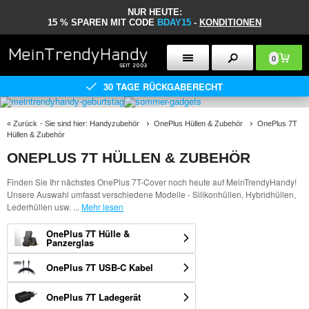
NUR HEUTE:
15 % SPAREN MIT CODE
BDAY15
-
KONDITIONEN
0
30 TAGE RÜCKGABERECHT
«
Zurück
- Sie sind hier:
Handyzubehör
OnePlus Hüllen & Zubehör
OnePlus 7T
Hüllen & Zubehör
ONEPLUS 7T HÜLLEN & ZUBEHÖR
Finden Sie Ihr nächstes OnePlus 7T-Cover noch heute auf MeinTrendyHandy!
Unsere Auswahl umfasst verschiedene Modelle - Silikonhüllen, Hybridhüllen,
Lederhüllen usw.
...
Mehr lesen
OnePlus 7T Hülle &
Panzerglas
OnePlus 7T USB-C Kabel
OnePlus 7T Ladegerät