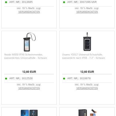
ART. NR.:
3013685
ART. NR.:
3007396-VAR
inkl. 19 % MwSt. zzgl.
inkl. 19 % MwSt. zzgl.
VERSANDKOSTEN
VERSANDKOSTEN
Yesido WB50 IPX8 Schwimmendes,
Usams YD017 Universal-Schutzhülle,
wasserdichtes Universalhülle - Schwarz
wasserdicht nach IPX8 - 7.2" - Schwarz
12,60
EUR
12,60
EUR
ART. NR.:
3012528
ART. NR.:
3018679
inkl. 19 % MwSt. zzgl.
inkl. 19 % MwSt. zzgl.
VERSANDKOSTEN
VERSANDKOSTEN