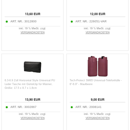
13,60
EUR
12,00
EUR
ART. NR.:
3012800
ART. NR.:
226051-VAR
inkl. 19 % MwSt. zzgl.
inkl. 19 % MwSt. zzgl.
VERSANDKOSTEN
VERSANDKOSTEN
6.3-6.9 Zoll Horizontal Style Universal PU
Tech-Protect SM65 Universal-Telefonhülle -
Leder Tasche mit Gürtelclip für Männer,
6"-6.9" - Maulbeere
Größe: 17.5 x 8.7 x 1.8cm
13,90
EUR
9,00
EUR
ART. NR.:
3002867
ART. NR.:
2008141
inkl. 19 % MwSt. zzgl.
inkl. 19 % MwSt. zzgl.
VERSANDKOSTEN
VERSANDKOSTEN