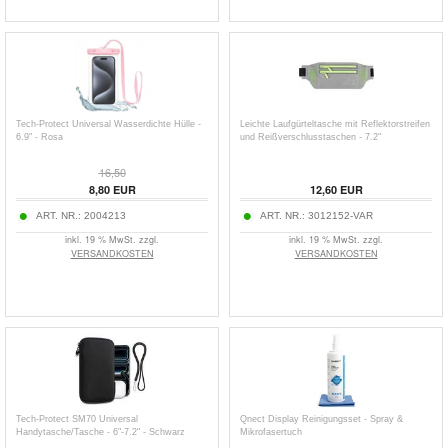
Tech-Protect Universal Wasserdichte Hülle -
Leichte Laufgürteltasche mit Reflektorstreifen
6.9" - Rosa
und Reißverschlusstaschen - 7.2"
16,50
8,80
EUR
12,60
EUR
ART. NR.:
2004213
ART. NR.:
3012152-VAR
inkl. 19 % MwSt. zzgl.
inkl. 19 % MwSt. zzgl.
VERSANDKOSTEN
VERSANDKOSTEN
Tech-Protect SM70 Universal
Qnect Display Reinigungsset - Spray &
Handytasche/Tasche - 6"-7.2" - Schwarz
Mikrofasertuch