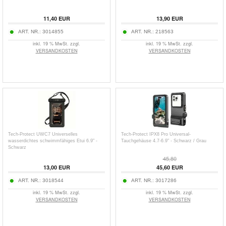
11,40
EUR
13,90
EUR
ART. NR.:
3014855
ART. NR.:
218563
inkl. 19 % MwSt. zzgl.
inkl. 19 % MwSt. zzgl.
VERSANDKOSTEN
VERSANDKOSTEN
Tech-Protect UWC7 Universelles
Tech-Protect IPX8 Pro Universal-
wasserdichtes schwimmfähiges Etui 6.9" -
Tauchgehäuse 4.7-6.9" - Schwarz / Grau
Schwarz
45,80
13,00
EUR
45,60
EUR
ART. NR.:
3018544
ART. NR.:
3017286
inkl. 19 % MwSt. zzgl.
inkl. 19 % MwSt. zzgl.
VERSANDKOSTEN
VERSANDKOSTEN