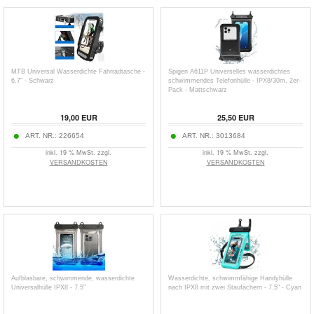
MTB Universal Wasserdichte Fahrradtasche -
Spigen A611P Universelles wasserdichtes
6.7" - Schwarz
schwimmendes Telefonhülle - IPX8/30m, 2er-
Pack - Mattschwarz
19,00
EUR
25,50
EUR
ART. NR.:
226654
ART. NR.:
3013684
inkl. 19 % MwSt. zzgl.
inkl. 19 % MwSt. zzgl.
VERSANDKOSTEN
VERSANDKOSTEN
Aufblasbare, schwimmende, wasserdichte
Wasserdichte, schwimmfähige Handyhülle
Universalhülle IPX8 - 7.5"
nach IPX8 mit zwei Staufächern - 7.5" - Cyan