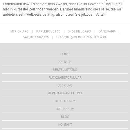
Lederhüllen usw. Es besteht kein Zweifel, dass Sie Ihr Cover für OnePlus 7T
hier in kürzester Zeit finden werden. Darüber hinaus sind die Preise, die wir
anbieten, sehr wettbewerbsfähig, also nutzen Sie jetzt den Vorteil!
MTP DK APS
|
KARLEBOVEJ 59
|
3400 HILLERØD
|
DÄNEMARK
|
VAT: DK 37860220
|
SUPPORT@MEINTRENDYHANDY.DE
HOME
SERVICE
BESTELLSTATUS
RÜCKGABEFORMULAR
ÜBER UNS
REPARATURANLEITUNG
CLUB TRENDY
IMPRESSUM
BLOG
KONTAKT