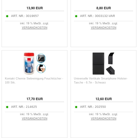
13,90
EUR
8,80
EUR
ART. NR.:
3019657
ART. NR.:
3003132-VAR
inkl. 19 % MwSt. zzgl.
inkl. 19 % MwSt. zzgl.
VERSANDKOSTEN
VERSANDKOSTEN
Kontakt Chemie Siebreinigung Feuchttücher -
Universelle Vertikale Smartphone Holster-
100 Stk.
Tasche - 6.7in - Schwarz
17,70
EUR
12,60
EUR
ART. NR.:
214625
ART. NR.:
202550
inkl. 19 % MwSt. zzgl.
inkl. 19 % MwSt. zzgl.
VERSANDKOSTEN
VERSANDKOSTEN