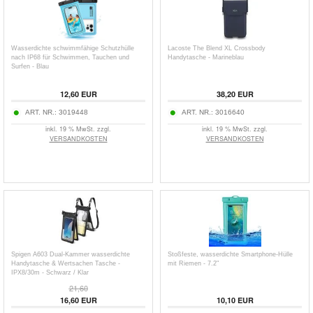
Wasserdichte schwimmfähige Schutzhülle
Lacoste The Blend XL Crossbody
nach IP68 für Schwimmen, Tauchen und
Handytasche - Marineblau
Surfen - Blau
12,60
EUR
38,20
EUR
ART. NR.:
3019448
ART. NR.:
3016640
inkl. 19 % MwSt. zzgl.
inkl. 19 % MwSt. zzgl.
VERSANDKOSTEN
VERSANDKOSTEN
Spigen A603 Dual-Kammer wasserdichte
Stoßfeste, wasserdichte Smartphone-Hülle
Handytasche & Wertsachen Tasche -
mit Riemen - 7.2"
IPX8/30m - Schwarz / Klar
21,60
16,60
EUR
10,10
EUR