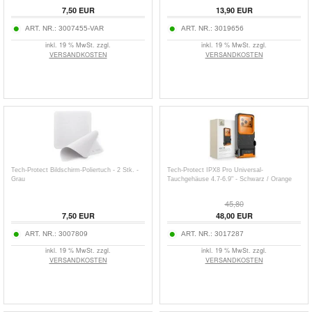
7,50
EUR
13,90
EUR
ART. NR.:
3007455-VAR
ART. NR.:
3019656
inkl. 19 % MwSt. zzgl.
inkl. 19 % MwSt. zzgl.
VERSANDKOSTEN
VERSANDKOSTEN
Tech-Protect Bildschirm-Poliertuch - 2 Stk. -
Tech-Protect IPX8 Pro Universal-
Grau
Tauchgehäuse 4.7-6.9" - Schwarz / Orange
45,80
7,50
EUR
48,00
EUR
ART. NR.:
3007809
ART. NR.:
3017287
inkl. 19 % MwSt. zzgl.
inkl. 19 % MwSt. zzgl.
VERSANDKOSTEN
VERSANDKOSTEN