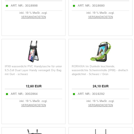
ART. NR.:
3018998
ART. NR.:
3018680
inkl. 19 % MwSt. zzgl.
inkl. 19 % MwSt. zzgl.
VERSANDKOSTEN
VERSANDKOSTEN
IPX8 wasserdicht PVC Handytasche für unter
RORHXIA Im Dunkeln leuchtende,
9,5-Zoll Dual Layer Handy versiegelt Dry Bag
wasserdichte Schwimmhülle (IP68) - dreifach
mit Gurt - schwarz
abgedichtet - Schwarz / Grün
12,60
EUR
24,10
EUR
ART. NR.:
3002864
ART. NR.:
3019292
inkl. 19 % MwSt. zzgl.
inkl. 19 % MwSt. zzgl.
VERSANDKOSTEN
VERSANDKOSTEN