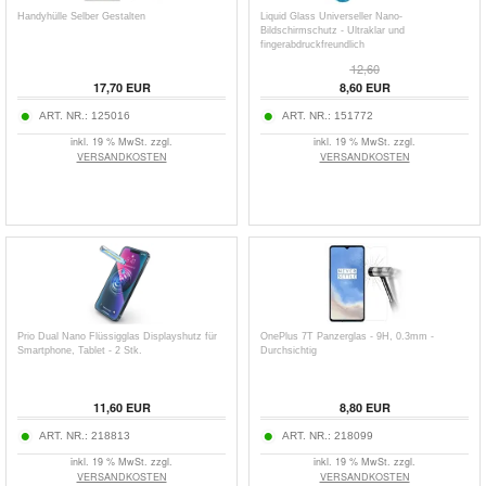
Handyhülle Selber Gestalten
Liquid Glass Universeller Nano-
Bildschirmschutz - Ultraklar und
fingerabdruckfreundlich
12,60
17,70
EUR
8,60
EUR
ART. NR.:
125016
ART. NR.:
151772
inkl. 19 % MwSt. zzgl.
inkl. 19 % MwSt. zzgl.
VERSANDKOSTEN
VERSANDKOSTEN
Prio Dual Nano Flüssigglas Displayshutz für
OnePlus 7T Panzerglas - 9H, 0.3mm -
Smartphone, Tablet - 2 Stk.
Durchsichtig
11,60
EUR
8,80
EUR
ART. NR.:
218813
ART. NR.:
218099
inkl. 19 % MwSt. zzgl.
inkl. 19 % MwSt. zzgl.
VERSANDKOSTEN
VERSANDKOSTEN