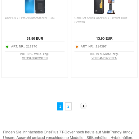
OnePlus 7T Pro Akkufachdeckel - Blau
Card Set Series OnePlus 7T Wallet Hülle -
Schwarz
31,80
EUR
13,90
EUR
ART. NR.:
217370
ART. NR.:
214397
inkl. 19 % MwSt. zzgl.
inkl. 19 % MwSt. zzgl.
VERSANDKOSTEN
VERSANDKOSTEN
2
1
Finden Sie Ihr nächstes OnePlus 7T-Cover noch heute auf MeinTrendyHandy!
Unsere Auswahl umfasst verschiedene Modelle - Silikonhüllen, Hybridhüllen,