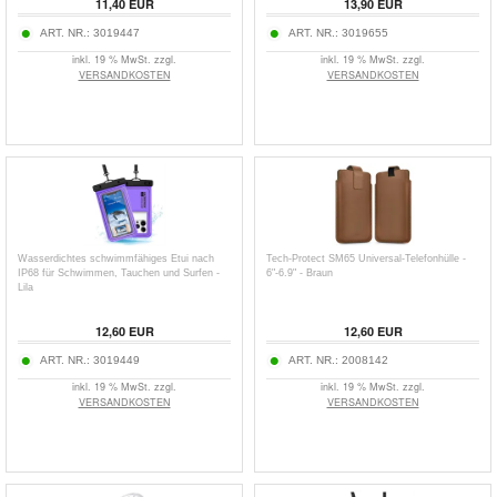
11,40
EUR
13,90
EUR
ART. NR.:
3019447
ART. NR.:
3019655
inkl. 19 % MwSt. zzgl.
inkl. 19 % MwSt. zzgl.
VERSANDKOSTEN
VERSANDKOSTEN
Wasserdichtes schwimmfähiges Etui nach
Tech-Protect SM65 Universal-Telefonhülle -
IP68 für Schwimmen, Tauchen und Surfen -
6"-6.9" - Braun
Lila
12,60
EUR
12,60
EUR
ART. NR.:
3019449
ART. NR.:
2008142
inkl. 19 % MwSt. zzgl.
inkl. 19 % MwSt. zzgl.
VERSANDKOSTEN
VERSANDKOSTEN