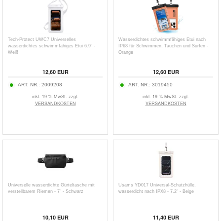
Tech-Protect UWC7 Universelles
Wasserdichtes schwimmfähiges Etui nach
wasserdichtes schwimmfähiges Etui 6.9" -
IP68 für Schwimmen, Tauchen und Surfen -
Weiß
Orange
12,60
EUR
12,60
EUR
ART. NR.:
2009208
ART. NR.:
3019450
inkl. 19 % MwSt. zzgl.
inkl. 19 % MwSt. zzgl.
VERSANDKOSTEN
VERSANDKOSTEN
Universelle wasserdichte Gürteltasche mit
Usams YD017 Universal-Schutzhülle,
verstellbarem Riemen - 7" - Schwarz
wasserdicht nach IPX8 - 7.2" - Beige
10,10
EUR
11,40
EUR