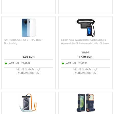
Anti-Rutsch OnePlus 7T TPU Hülle -
Spigen A621 Wasserdichte Gürteltasche &
Durchsichtig
Wasserdichte Schwimmende Hülle - Schwarz
21,60
6,30
EUR
17,70
EUR
ART. NR.:
218209
ART. NR.:
246631
inkl. 19 % MwSt. zzgl.
inkl. 19 % MwSt. zzgl.
VERSANDKOSTEN
VERSANDKOSTEN