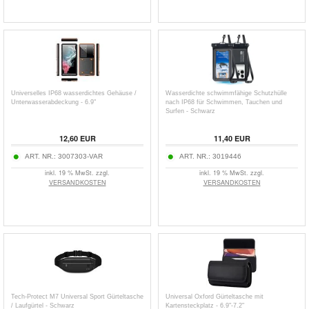
Universelles IP68 wasserdichtes Gehäuse /
Wasserdichte schwimmfähige Schutzhülle
Unterwasserabdeckung - 6.9"
nach IP68 für Schwimmen, Tauchen und
Surfen - Schwarz
12,60
EUR
11,40
EUR
ART. NR.:
3007303-VAR
ART. NR.:
3019446
inkl. 19 % MwSt. zzgl.
inkl. 19 % MwSt. zzgl.
VERSANDKOSTEN
VERSANDKOSTEN
Tech-Protect M7 Universal Sport Gürteltasche
Universal Oxford Gürteltasche mit
/ Laufgürtel - Schwarz
Kartensteckplatz - 6.9"-7.2"