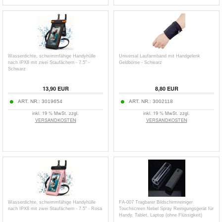
Wasserdichte, schwimmfähige Handyhülle
Universal Laufarmband mit Handgelenk
nach IPX8 mit zwei Staufächern - 7.5" -
Geldbörse - Schwarz
Schwarz
13,90
EUR
8,80
EUR
ART. NR.:
3019654
ART. NR.:
3002118
inkl. 19 % MwSt. zzgl.
inkl. 19 % MwSt. zzgl.
VERSANDKOSTEN
VERSANDKOSTEN
Wasserdichte, schwimmfähige Handyhülle
FA-007 Tragbarer Bildschirmreiniger
nach IPX8 mit zwei Staufächern - 7.5" - Rosa
Touchscreen Nebel Spray Reinigungsgerät für
Handy, Tablet, Laptop (ohne Flüssigkeit)