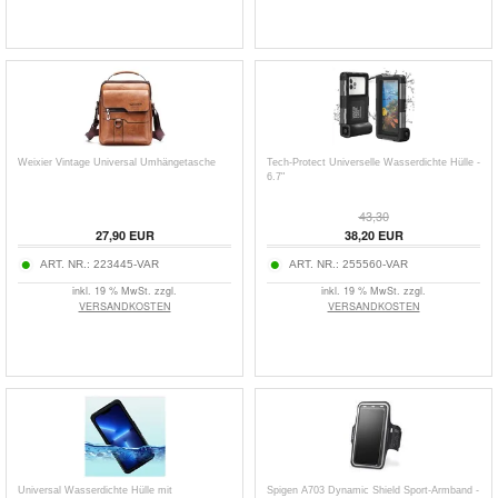
Weixier Vintage Universal Umhängetasche
Tech-Protect Universelle Wasserdichte Hülle -
6.7"
43,30
27,90
EUR
38,20
EUR
ART. NR.:
223445-VAR
ART. NR.:
255560-VAR
inkl. 19 % MwSt. zzgl.
inkl. 19 % MwSt. zzgl.
VERSANDKOSTEN
VERSANDKOSTEN
Universal Wasserdichte Hülle mit
Spigen A703 Dynamic Shield Sport-Armband -