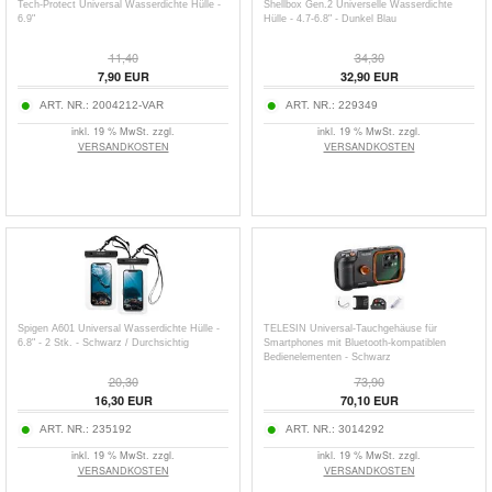
Tech-Protect Universal Wasserdichte Hülle -
Shellbox Gen.2 Universelle Wasserdichte
6.9"
Hülle - 4.7-6.8" - Dunkel Blau
11,40
34,30
7,90
EUR
32,90
EUR
ART. NR.:
2004212-VAR
ART. NR.:
229349
inkl. 19 % MwSt. zzgl.
inkl. 19 % MwSt. zzgl.
VERSANDKOSTEN
VERSANDKOSTEN
Spigen A601 Universal Wasserdichte Hülle -
TELESIN Universal-Tauchgehäuse für
6.8" - 2 Stk. - Schwarz / Durchsichtig
Smartphones mit Bluetooth-kompatiblen
Bedienelementen - Schwarz
20,30
73,90
16,30
EUR
70,10
EUR
ART. NR.:
235192
ART. NR.:
3014292
inkl. 19 % MwSt. zzgl.
inkl. 19 % MwSt. zzgl.
VERSANDKOSTEN
VERSANDKOSTEN