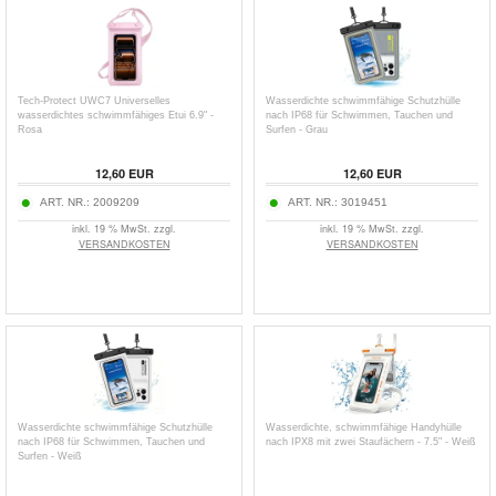
Tech-Protect UWC7 Universelles
Wasserdichte schwimmfähige Schutzhülle
wasserdichtes schwimmfähiges Etui 6.9" -
nach IP68 für Schwimmen, Tauchen und
Rosa
Surfen - Grau
12,60
EUR
12,60
EUR
ART. NR.:
2009209
ART. NR.:
3019451
inkl. 19 % MwSt. zzgl.
inkl. 19 % MwSt. zzgl.
VERSANDKOSTEN
VERSANDKOSTEN
Wasserdichte schwimmfähige Schutzhülle
Wasserdichte, schwimmfähige Handyhülle
nach IP68 für Schwimmen, Tauchen und
nach IPX8 mit zwei Staufächern - 7.5" - Weiß
Surfen - Weiß