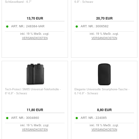
Schlüsselband - 6.7"
6.9" - Schwarz
13,70
EUR
20,70
EUR
ART. NR.:
248384-VAR
ART. NR.:
3006582
inkl. 19 % MwSt. zzgl.
inkl. 19 % MwSt. zzgl.
VERSANDKOSTEN
VERSANDKOSTEN
Tech-Protect SM65 Universal-Telefonhülle -
Elegante Universelle Smartphone-Tasche -
6"-6,9" - Schwarz
6.7-6.9" - Schwarz
11,80
EUR
8,80
EUR
ART. NR.:
3004860
ART. NR.:
224085
inkl. 19 % MwSt. zzgl.
inkl. 19 % MwSt. zzgl.
VERSANDKOSTEN
VERSANDKOSTEN