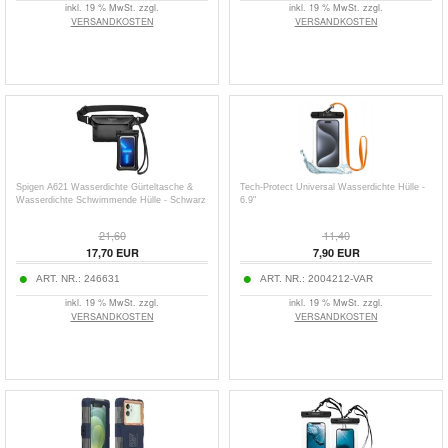
inkl. 19 % MwSt. zzgl.
inkl. 19 % MwSt. zzgl.
VERSANDKOSTEN
VERSANDKOSTEN
Spigen A621 Wasserdichte Gürteltasche &
Tech-Protect Universal Wasserdichte Hülle -
Wasserdichte Schwimmende Hülle - Schwarz
6.9"
21,60
11,40
17,70
EUR
7,90
EUR
ART. NR.:
246631
ART. NR.:
2004212-VAR
inkl. 19 % MwSt. zzgl.
inkl. 19 % MwSt. zzgl.
VERSANDKOSTEN
VERSANDKOSTEN