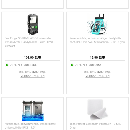
Sea Frogs SF-PH-01-PRO Universelle
Wasserdichte, schwimmfähige Handyhülle
wasserdichte Handytasche - 40m, IPX8 -
nach IPX8 mit zwei Staufächern - 7.5" - Cyan
Schwarz
101,90
EUR
13,90
EUR
ART. NR.:
3013164
ART. NR.:
3019656
inkl. 19 % MwSt. zzgl.
inkl. 19 % MwSt. zzgl.
VERSANDKOSTEN
VERSANDKOSTEN
Aufblasbare, schwimmende, wasserdichte
Tech-Protect Bildschirm-Poliertuch - 2 Stk. -
Universalhülle IPX8 - 7.5"
Grau