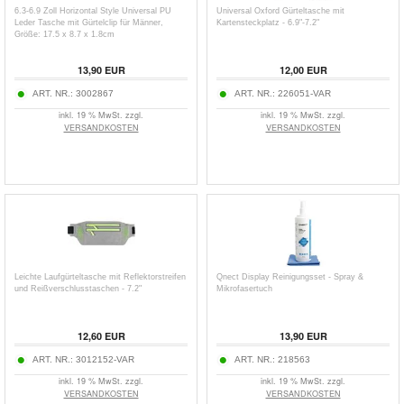
6.3-6.9 Zoll Horizontal Style Universal PU
Universal Oxford Gürteltasche mit
Leder Tasche mit Gürtelclip für Männer,
Kartensteckplatz - 6.9"-7.2"
Größe: 17.5 x 8.7 x 1.8cm
13,90
EUR
12,00
EUR
ART. NR.:
3002867
ART. NR.:
226051-VAR
inkl. 19 % MwSt. zzgl.
inkl. 19 % MwSt. zzgl.
VERSANDKOSTEN
VERSANDKOSTEN
Leichte Laufgürteltasche mit Reflektorstreifen
Qnect Display Reinigungsset - Spray &
und Reißverschlusstaschen - 7.2"
Mikrofasertuch
12,60
EUR
13,90
EUR
ART. NR.:
3012152-VAR
ART. NR.:
218563
inkl. 19 % MwSt. zzgl.
inkl. 19 % MwSt. zzgl.
VERSANDKOSTEN
VERSANDKOSTEN