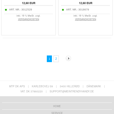
12,60
EUR
12,60
EUR
ART. NR.:
3012528
ART. NR.:
3018679
inkl. 19 % MwSt. zzgl.
inkl. 19 % MwSt. zzgl.
VERSANDKOSTEN
VERSANDKOSTEN
2
1
MTP DK APS
|
KARLEBOVEJ 59
|
3400 HILLERØD
|
DÄNEMARK
|
VAT: DK 37860220
|
SUPPORT@MEINTRENDYHANDY.DE
HOME
SERVICE