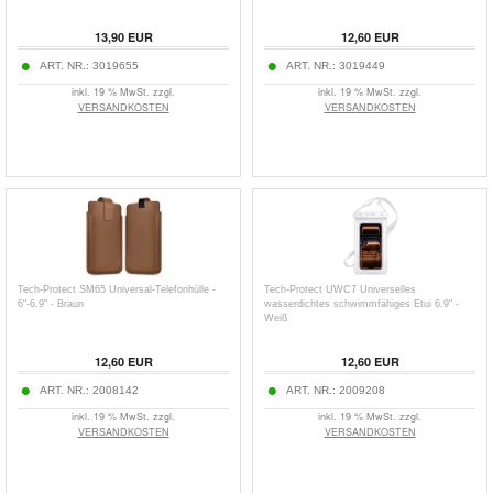
13,90
EUR
12,60
EUR
ART. NR.:
3019655
ART. NR.:
3019449
inkl. 19 % MwSt. zzgl.
inkl. 19 % MwSt. zzgl.
VERSANDKOSTEN
VERSANDKOSTEN
Tech-Protect SM65 Universal-Telefonhülle -
Tech-Protect UWC7 Universelles
6"-6.9" - Braun
wasserdichtes schwimmfähiges Etui 6.9" -
Weiß
12,60
EUR
12,60
EUR
ART. NR.:
2008142
ART. NR.:
2009208
inkl. 19 % MwSt. zzgl.
inkl. 19 % MwSt. zzgl.
VERSANDKOSTEN
VERSANDKOSTEN