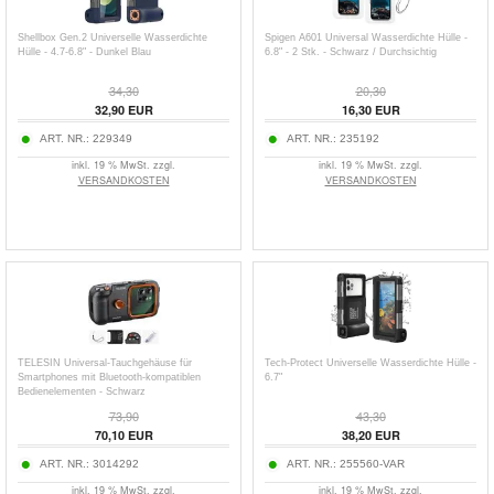
Shellbox Gen.2 Universelle Wasserdichte
Spigen A601 Universal Wasserdichte Hülle -
Hülle - 4.7-6.8" - Dunkel Blau
6.8" - 2 Stk. - Schwarz / Durchsichtig
34,30
20,30
32,90
EUR
16,30
EUR
ART. NR.:
229349
ART. NR.:
235192
inkl. 19 % MwSt. zzgl.
inkl. 19 % MwSt. zzgl.
VERSANDKOSTEN
VERSANDKOSTEN
TELESIN Universal-Tauchgehäuse für
Tech-Protect Universelle Wasserdichte Hülle -
Smartphones mit Bluetooth-kompatiblen
6.7"
Bedienelementen - Schwarz
73,90
43,30
70,10
EUR
38,20
EUR
ART. NR.:
3014292
ART. NR.:
255560-VAR
inkl. 19 % MwSt. zzgl.
inkl. 19 % MwSt. zzgl.