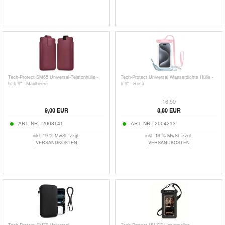
Tech-Protect SM65 Universal-Telefonhülle -
Tech-Protect Universal Wasserdichte Hülle -
6"-6.9" - Maulbeere
6.9" - Rosa
16,50
9,00
EUR
8,80
EUR
ART. NR.:
2008141
ART. NR.:
2004213
inkl. 19 % MwSt. zzgl.
inkl. 19 % MwSt. zzgl.
VERSANDKOSTEN
VERSANDKOSTEN