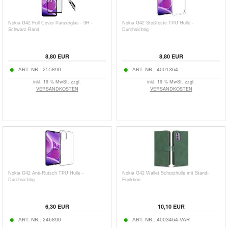
Nokia G42 Full Cover Panzerglas - 9H -
Nokia G42 Stoßfeste TPU Hülle -
Schwarz Rand
Durchsichtig
8,80
EUR
8,80
EUR
ART. NR.:
255890
ART. NR.:
4001364
inkl. 19 % MwSt. zzgl.
inkl. 19 % MwSt. zzgl.
VERSANDKOSTEN
VERSANDKOSTEN
Nokia G42 Anti-Rutsch TPU Hülle -
Nokia G42 Wallet Schutzhülle mit Stand-
Durchsichtig
Funktion
6,30
EUR
10,10
EUR
ART. NR.:
246890
ART. NR.:
4003464-VAR