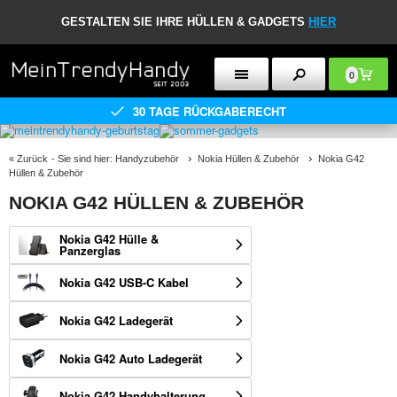
GESTALTEN SIE IHRE HÜLLEN & GADGETS
HIER
0
30 TAGE RÜCKGABERECHT
«
Zurück
- Sie sind hier:
Handyzubehör
Nokia Hüllen & Zubehör
Nokia G42
Hüllen & Zubehör
NOKIA G42 HÜLLEN & ZUBEHÖR
Nokia G42 Hülle &
Panzerglas
Nokia G42 USB-C Kabel
Nokia G42 Ladegerät
Nokia G42 Auto Ladegerät
Nokia G42 Handyhalterung