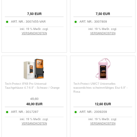
7,50
EUR
7,50
EUR
ART. NR.:
3007455-VAR
ART. NR.:
3007809
inkl. 19 % MwSt. zzgl.
inkl. 19 % MwSt. zzgl.
VERSANDKOSTEN
VERSANDKOSTEN
Tech-Protect IPX8 Pro Universal-
Tech-Protect UWC7 Universelles
Tauchgehäuse 4.7-6.9" - Schwarz / Orange
wasserdichtes schwimmfähiges Etui 6.9" -
Rosa
45,80
48,00
EUR
12,60
EUR
ART. NR.:
3017287
ART. NR.:
2009209
inkl. 19 % MwSt. zzgl.
inkl. 19 % MwSt. zzgl.
VERSANDKOSTEN
VERSANDKOSTEN