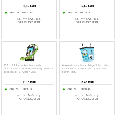
11,40
EUR
12,60
EUR
ART. NR.:
3018680
ART. NR.:
3002864
inkl. 19 % MwSt. zzgl.
inkl. 19 % MwSt. zzgl.
VERSANDKOSTEN
VERSANDKOSTEN
RORHXIA Im Dunkeln leuchtende,
Wasserdichte schwimmfähige Schutzhülle
wasserdichte Schwimmhülle (IP68) - dreifach
nach IP68 für Schwimmen, Tauchen und
abgedichtet - Schwarz / Grün
Surfen - Blau
24,10
EUR
12,60
EUR
ART. NR.:
3019292
ART. NR.:
3019448
inkl. 19 % MwSt. zzgl.
inkl. 19 % MwSt. zzgl.
VERSANDKOSTEN
VERSANDKOSTEN