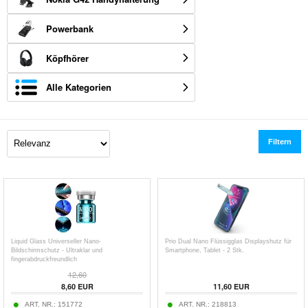
Powerbank
Köpfhörer
Alle Kategorien
Filtern
Liquid Glass Universeller Nano-
Prio Dual Nano Flüssigglas Displayshutz für
Bildschirmschutz - Ultraklar und
Smartphone, Tablet - 2 Stk.
fingerabdruckfreundlich
12,60
8,60
EUR
11,60
EUR
ART. NR.:
151772
ART. NR.:
218813