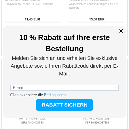
Tech-Protect SM70 Universal
Tech-Protect UWC7 Universelles
Handytasche/Tasche - 6"-7.2" - Schwarz
wasserdichtes schwimmfähiges Etui 6.9" -
Schwarz
11,40
EUR
13,00
EUR
ART. NR.:
3014855
ART. NR.:
3018544
inkl. 19 % MwSt. zzgl.
inkl. 19 % MwSt. zzgl.
VERSANDKOSTEN
VERSANDKOSTEN
Tech-Protect IPX8 Pro Universal-
Wasserdichte, schwimmfähige Handyhülle
Tauchgehäuse 4.7-6.9" - Schwarz / Grau
nach IPX8 mit zwei Staufächern - 7.5" -
Schwarz
45,80
45,60
EUR
13,90
EUR
ART. NR.:
3017286
ART. NR.:
3019654
inkl. 19 % MwSt. zzgl.
inkl. 19 % MwSt. zzgl.
VERSANDKOSTEN
VERSANDKOSTEN