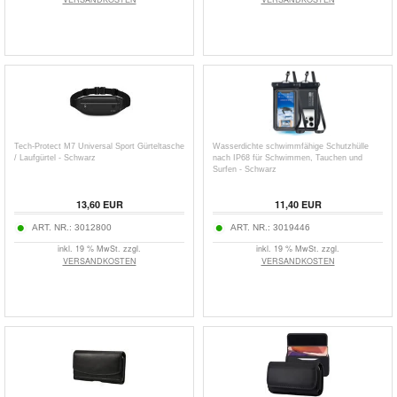
Tech-Protect M7 Universal Sport Gürteltasche
Wasserdichte schwimmfähige Schutzhülle
/ Laufgürtel - Schwarz
nach IP68 für Schwimmen, Tauchen und
Surfen - Schwarz
13,60
EUR
11,40
EUR
ART. NR.:
3012800
ART. NR.:
3019446
inkl. 19 % MwSt. zzgl.
inkl. 19 % MwSt. zzgl.
VERSANDKOSTEN
VERSANDKOSTEN