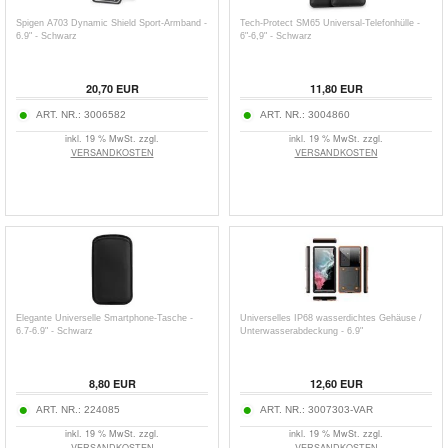
Spigen A703 Dynamic Shield Sport-Armband -
Tech-Protect SM65 Universal-Telefonhülle -
6.9" - Schwarz
6"-6,9" - Schwarz
20,70
EUR
11,80
EUR
ART. NR.:
3006582
ART. NR.:
3004860
inkl. 19 % MwSt. zzgl.
inkl. 19 % MwSt. zzgl.
VERSANDKOSTEN
VERSANDKOSTEN
Elegante Universelle Smartphone-Tasche -
Universelles IP68 wasserdichtes Gehäuse /
6.7-6.9" - Schwarz
Unterwasserabdeckung - 6.9"
8,80
EUR
12,60
EUR
ART. NR.:
224085
ART. NR.:
3007303-VAR
inkl. 19 % MwSt. zzgl.
inkl. 19 % MwSt. zzgl.
VERSANDKOSTEN
VERSANDKOSTEN