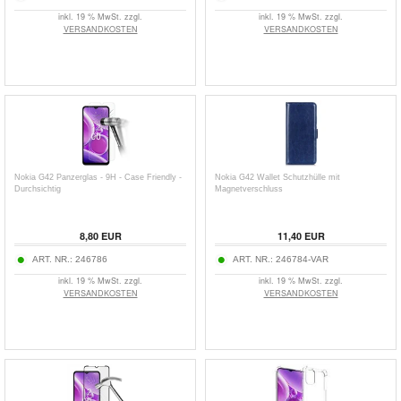
inkl. 19 % MwSt. zzgl.
inkl. 19 % MwSt. zzgl.
VERSANDKOSTEN
VERSANDKOSTEN
Nokia G42 Panzerglas - 9H - Case Friendly -
Nokia G42 Wallet Schutzhülle mit
Durchsichtig
Magnetverschluss
8,80
EUR
11,40
EUR
ART. NR.:
246786
ART. NR.:
246784-VAR
inkl. 19 % MwSt. zzgl.
inkl. 19 % MwSt. zzgl.
VERSANDKOSTEN
VERSANDKOSTEN