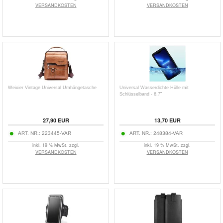
VERSANDKOSTEN
VERSANDKOSTEN
Weixier Vintage Universal Umhängetasche
Universal Wasserdichte Hülle mit
Schlüsselband - 6.7"
27,90
EUR
13,70
EUR
ART. NR.:
223445-VAR
ART. NR.:
248384-VAR
inkl. 19 % MwSt. zzgl.
inkl. 19 % MwSt. zzgl.
VERSANDKOSTEN
VERSANDKOSTEN