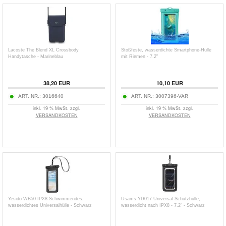
Lacoste The Blend XL Crossbody
Stoßfeste, wasserdichte Smartphone-Hülle
Handytasche - Marineblau
mit Riemen - 7.2"
38,20
EUR
10,10
EUR
ART. NR.:
3016640
ART. NR.:
3007396-VAR
inkl. 19 % MwSt. zzgl.
inkl. 19 % MwSt. zzgl.
VERSANDKOSTEN
VERSANDKOSTEN
Yesido WB50 IPX8 Schwimmendes,
Usams YD017 Universal-Schutzhülle,
wasserdichtes Universalhülle - Schwarz
wasserdicht nach IPX8 - 7.2" - Schwarz