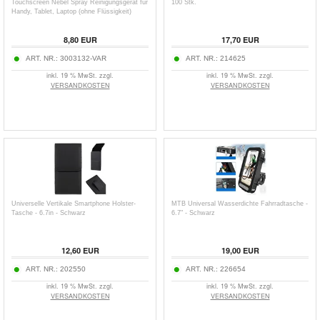
Touchscreen Nebel Spray Reinigungsgerät für
100 Stk.
Handy, Tablet, Laptop (ohne Flüssigkeit)
8,80
EUR
17,70
EUR
ART. NR.:
3003132-VAR
ART. NR.:
214625
inkl. 19 % MwSt. zzgl.
inkl. 19 % MwSt. zzgl.
VERSANDKOSTEN
VERSANDKOSTEN
Universelle Vertikale Smartphone Holster-
MTB Universal Wasserdichte Fahrradtasche -
Tasche - 6.7in - Schwarz
6.7" - Schwarz
12,60
EUR
19,00
EUR
ART. NR.:
202550
ART. NR.:
226654
inkl. 19 % MwSt. zzgl.
inkl. 19 % MwSt. zzgl.
VERSANDKOSTEN
VERSANDKOSTEN