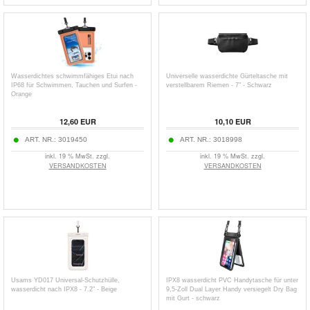
Wasserdichtes schwimmfähiges Etui nach
Universelle wasserdichte Gürteltasche mit
IP68 für Schwimmen, Tauchen und Surfen -
verstellbarem Riemen - 7" - Schwarz
Orange
12,60
EUR
10,10
EUR
ART. NR.:
3019450
ART. NR.:
3018998
inkl. 19 % MwSt. zzgl.
inkl. 19 % MwSt. zzgl.
VERSANDKOSTEN
VERSANDKOSTEN
Usams YD017 Universal-Schutzhülle,
IPX8 wasserdicht PVC Handytasche für unter
wasserdicht nach IPX8 - 7.2" - Beige
9,5-Zoll Dual Layer Handy versiegelt Dry Bag
mit Gurt - schwarz