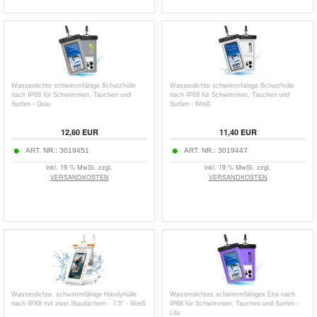
Wasserdichte schwimmfähige Schutzhülle
Wasserdichte schwimmfähige Schutzhülle
nach IP68 für Schwimmen, Tauchen und
nach IP68 für Schwimmen, Tauchen und
Surfen - Grau
Surfen - Weiß
12,60
EUR
11,40
EUR
ART. NR.:
3019451
ART. NR.:
3019447
inkl. 19 % MwSt. zzgl.
inkl. 19 % MwSt. zzgl.
VERSANDKOSTEN
VERSANDKOSTEN
Wasserdichte, schwimmfähige Handyhülle
Wasserdichtes schwimmfähiges Etui nach
nach IPX8 mit zwei Staufächern - 7.5" - Weiß
IP68 für Schwimmen, Tauchen und Surfen -
Lila