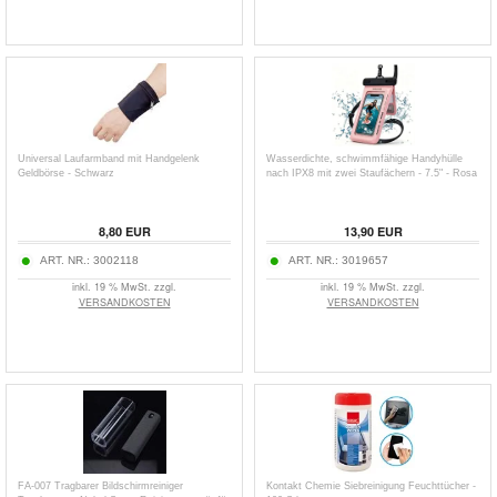
Universal Laufarmband mit Handgelenk
Wasserdichte, schwimmfähige Handyhülle
Geldbörse - Schwarz
nach IPX8 mit zwei Staufächern - 7.5" - Rosa
8,80
EUR
13,90
EUR
ART. NR.:
3002118
ART. NR.:
3019657
inkl. 19 % MwSt. zzgl.
inkl. 19 % MwSt. zzgl.
VERSANDKOSTEN
VERSANDKOSTEN
FA-007 Tragbarer Bildschirmreiniger
Kontakt Chemie Siebreinigung Feuchttücher -