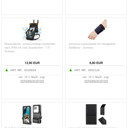
Wasserdichte, schwimmfähige Handyhülle
Universal Laufarmband mit Handgelenk
nach IPX8 mit zwei Staufächern - 7.5" -
Geldbörse - Schwarz
Schwarz
13,90
EUR
8,80
EUR
ART. NR.:
3019654
ART. NR.:
3002118
inkl. 19 % MwSt. zzgl.
inkl. 19 % MwSt. zzgl.
VERSANDKOSTEN
VERSANDKOSTEN