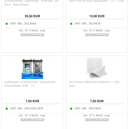
schwimmendes Telefonhülle - IPX8/30m, 2er-
nach IPX8 mit zwei Staufächern - 7.5" - Cyan
Pack - Mattschwarz
25,50
EUR
13,90
EUR
ART. NR.:
3013684
ART. NR.:
3019656
inkl. 19 % MwSt. zzgl.
inkl. 19 % MwSt. zzgl.
VERSANDKOSTEN
VERSANDKOSTEN
Aufblasbare, schwimmende, wasserdichte
Tech-Protect Bildschirm-Poliertuch - 2 Stk. -
Universalhülle IPX8 - 7.5"
Grau
7,50
EUR
7,50
EUR
ART. NR.:
3007455-VAR
ART. NR.:
3007809
inkl. 19 % MwSt. zzgl.
inkl. 19 % MwSt. zzgl.
VERSANDKOSTEN
VERSANDKOSTEN