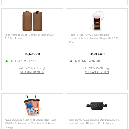
Tech-Protect SM65 Universal-Telefonhülle -
Tech-Protect UWC7 Universelles
6"-6.9" - Braun
wasserdichtes schwimmfähiges Etui 6.9" -
Weiß
12,60
EUR
12,60
EUR
ART. NR.:
2008142
ART. NR.:
2009208
inkl. 19 % MwSt. zzgl.
inkl. 19 % MwSt. zzgl.
VERSANDKOSTEN
VERSANDKOSTEN
Wasserdichtes schwimmfähiges Etui nach
Universelle wasserdichte Gürteltasche mit
IP68 für Schwimmen, Tauchen und Surfen -
verstellbarem Riemen - 7" - Schwarz
Orange