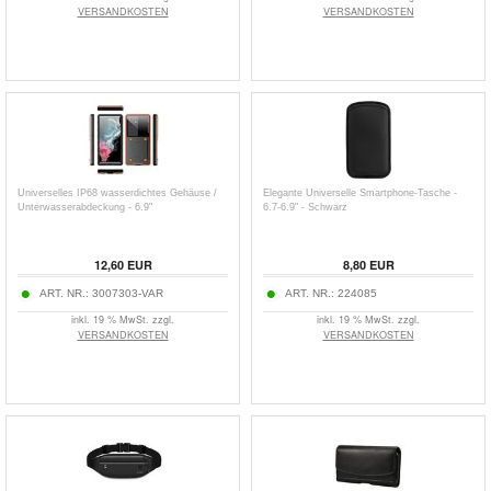
VERSANDKOSTEN
VERSANDKOSTEN
Universelles IP68 wasserdichtes Gehäuse /
Elegante Universelle Smartphone-Tasche -
Unterwasserabdeckung - 6.9"
6.7-6.9" - Schwarz
12,60
EUR
8,80
EUR
ART. NR.:
3007303-VAR
ART. NR.:
224085
inkl. 19 % MwSt. zzgl.
inkl. 19 % MwSt. zzgl.
VERSANDKOSTEN
VERSANDKOSTEN