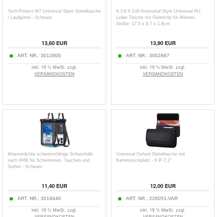
Tech-Protect M7 Universal Sport Gürteltasche
6.3-6.9 Zoll Horizontal Style Universal PU
/ Laufgürtel - Schwarz
Leder Tasche mit Gürtelclip für Männer,
Größe: 17.5 x 8.7 x 1.8cm
13,60
EUR
13,90
EUR
ART. NR.:
3012800
ART. NR.:
3002867
inkl. 19 % MwSt. zzgl.
inkl. 19 % MwSt. zzgl.
VERSANDKOSTEN
VERSANDKOSTEN
Wasserdichte schwimmfähige Schutzhülle
Universal Oxford Gürteltasche mit
nach IP68 für Schwimmen, Tauchen und
Kartensteckplatz - 6.9"-7.2"
Surfen - Schwarz
11,40
EUR
12,00
EUR
ART. NR.:
3019446
ART. NR.:
226051-VAR
inkl. 19 % MwSt. zzgl.
inkl. 19 % MwSt. zzgl.
VERSANDKOSTEN
VERSANDKOSTEN