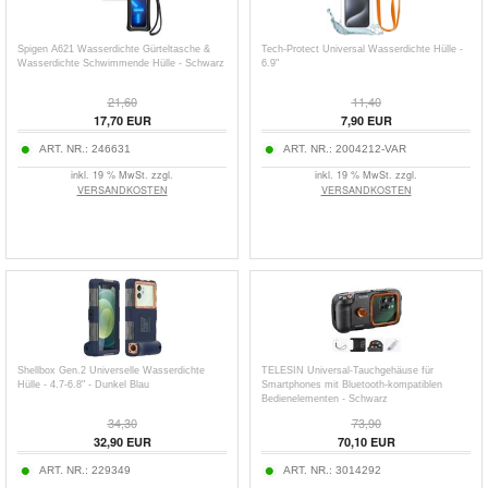
Spigen A621 Wasserdichte Gürteltasche &
Tech-Protect Universal Wasserdichte Hülle -
Wasserdichte Schwimmende Hülle - Schwarz
6.9"
21,60
11,40
17,70
EUR
7,90
EUR
ART. NR.:
246631
ART. NR.:
2004212-VAR
inkl. 19 % MwSt. zzgl.
inkl. 19 % MwSt. zzgl.
VERSANDKOSTEN
VERSANDKOSTEN
Shellbox Gen.2 Universelle Wasserdichte
TELESIN Universal-Tauchgehäuse für
Hülle - 4.7-6.8" - Dunkel Blau
Smartphones mit Bluetooth-kompatiblen
Bedienelementen - Schwarz
34,30
73,90
32,90
EUR
70,10
EUR
ART. NR.:
229349
ART. NR.:
3014292