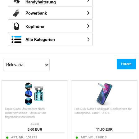
Handyhalterung
Powerbank
Köpfhörer
Alle Kategorien
Filtern
Liquid Glass Universeller Nano-
Prio Dual Nano Flüssigglas Displayshutz für
Bildschirmschutz - Ultraklar und
Smartphone, Tablet - 2 Stk.
fingerabdruckfreundlich
12,60
8,60
EUR
11,60
EUR
ART. NR.:
151772
ART. NR.:
218813