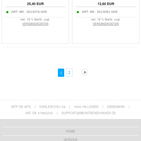
25,40
EUR
12,60
EUR
ART. NR.:
3013079-VAR
ART. NR.:
3013081-VAR
inkl. 19 % MwSt. zzgl.
inkl. 19 % MwSt. zzgl.
VERSANDKOSTEN
VERSANDKOSTEN
2
1
MTP DK APS
|
KARLEBOVEJ 59
|
3400 HILLERØD
|
DÄNEMARK
|
VAT: DK 37860220
|
SUPPORT@MEINTRENDYHANDY.DE
HOME
SERVICE