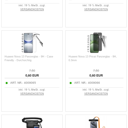
inkl. 19 % MwSt. zzgl.
inkl. 19 % MwSt. zzgl.
VERSANDKOSTEN
VERSANDKOSTEN
Huawei Nova 13 Panzerglas - 9H - Case
Huawei Nova 13 Privat Panzerglas - 9H,
Friendly - Durchsichtig
0.3mm
7,50
7,50
0,60
EUR
0,60
EUR
ART. NR.:
4009065
ART. NR.:
4009066
inkl. 19 % MwSt. zzgl.
inkl. 19 % MwSt. zzgl.
VERSANDKOSTEN
VERSANDKOSTEN