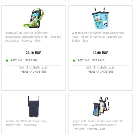
RORHXIA Im Dunkeln leuchtende,
Wasserdichte schwimmfähige Schutzhülle
wasserdichte Schwimmhülle (IP68) - dreifach
nach IP68 für Schwimmen, Tauchen und
abgedichtet - Schwarz / Grün
Surfen - Blau
24,10
EUR
12,60
EUR
ART. NR.:
3019292
ART. NR.:
3019448
inkl. 19 % MwSt. zzgl.
inkl. 19 % MwSt. zzgl.
VERSANDKOSTEN
VERSANDKOSTEN
Lacoste The Blend XL Crossbody
Spigen A603 Dual-Kammer wasserdichte
Handytasche - Marineblau
Handytasche & Wertsachen Tasche -
IPX8/30m - Schwarz / Klar