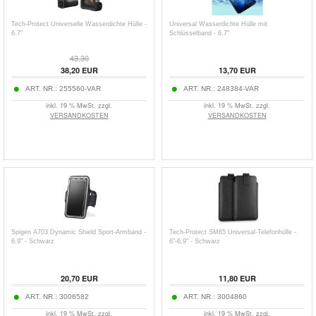
Tech-Protect Universelle Wasserdichte Hülle -
Universal Wasserdichte Hülle mit
6.7"
Schlüsselband - 6.7"
43,30
38,20
EUR
13,70
EUR
ART. NR.:
255560-VAR
ART. NR.:
248384-VAR
inkl. 19 % MwSt. zzgl.
inkl. 19 % MwSt. zzgl.
VERSANDKOSTEN
VERSANDKOSTEN
Spigen A703 Dynamic Shield Sport-Armband -
Tech-Protect SM65 Universal-Telefonhülle -
6.9" - Schwarz
6"-6,9" - Schwarz
20,70
EUR
11,80
EUR
ART. NR.:
3006582
ART. NR.:
3004860
inkl. 19 % MwSt. zzgl.
inkl. 19 % MwSt. zzgl.