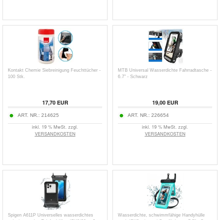
Kontakt Chemie Siebreinigung Feuchttücher -
MTB Universal Wasserdichte Fahrradtasche -
100 Stk.
6.7" - Schwarz
17,70
EUR
19,00
EUR
ART. NR.:
214625
ART. NR.:
226654
inkl. 19 % MwSt. zzgl.
inkl. 19 % MwSt. zzgl.
VERSANDKOSTEN
VERSANDKOSTEN
Spigen A611P Universelles wasserdichtes
Wasserdichte, schwimmfähige Handyhülle