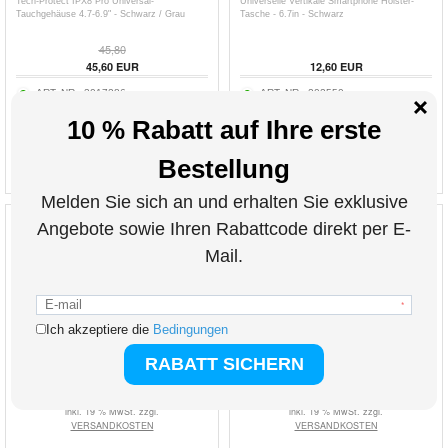
Tech-Protect IPX8 Pro Universal-
Universelle Vertikale Smartphone Holster-
Tauchgehäuse 4.7-6.9" - Schwarz / Grau
Tasche - 6.7in - Schwarz
45,80
45,60
EUR
12,60
EUR
ART. NR.:
3017286
ART. NR.:
202550
inkl. 19 % MwSt. zzgl.
inkl. 19 % MwSt. zzgl.
VERSANDKOSTEN
VERSANDKOSTEN
Wasserdichte, schwimmfähige Handyhülle
FA-007 Tragbarer Bildschirmreiniger
nach IPX8 mit zwei Staufächern - 7.5" - Rosa
Touchscreen Nebel Spray Reinigungsgerät für
Handy, Tablet, Laptop (ohne Flüssigkeit)
13,90
EUR
8,80
EUR
ART. NR.:
3019657
ART. NR.:
3003132-VAR
inkl. 19 % MwSt. zzgl.
inkl. 19 % MwSt. zzgl.
VERSANDKOSTEN
VERSANDKOSTEN