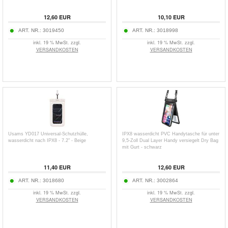
12,60
EUR
10,10
EUR
ART. NR.:
3019450
ART. NR.:
3018998
inkl. 19 % MwSt. zzgl.
inkl. 19 % MwSt. zzgl.
VERSANDKOSTEN
VERSANDKOSTEN
Usams YD017 Universal-Schutzhülle,
IPX8 wasserdicht PVC Handytasche für unter
wasserdicht nach IPX8 - 7.2" - Beige
9,5-Zoll Dual Layer Handy versiegelt Dry Bag
mit Gurt - schwarz
11,40
EUR
12,60
EUR
ART. NR.:
3018680
ART. NR.:
3002864
inkl. 19 % MwSt. zzgl.
inkl. 19 % MwSt. zzgl.
VERSANDKOSTEN
VERSANDKOSTEN