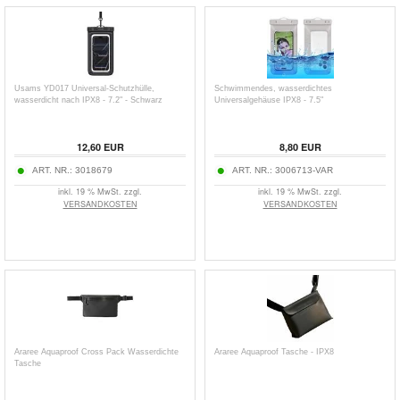
Usams YD017 Universal-Schutzhülle,
Schwimmendes, wasserdichtes
wasserdicht nach IPX8 - 7.2" - Schwarz
Universalgehäuse IPX8 - 7.5"
12,60
EUR
8,80
EUR
ART. NR.:
3018679
ART. NR.:
3006713-VAR
inkl. 19 % MwSt. zzgl.
inkl. 19 % MwSt. zzgl.
VERSANDKOSTEN
VERSANDKOSTEN
Araree Aquaproof Cross Pack Wasserdichte
Araree Aquaproof Tasche - IPX8
Tasche