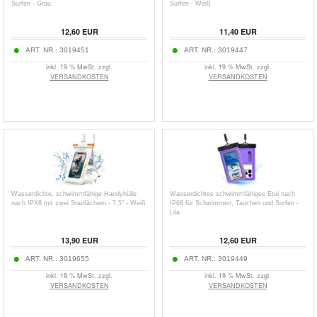
Surfen - Grau
Surfen - Weiß
12,60
EUR
11,40
EUR
ART. NR.:
3019451
ART. NR.:
3019447
inkl. 19 % MwSt. zzgl.
inkl. 19 % MwSt. zzgl.
VERSANDKOSTEN
VERSANDKOSTEN
Wasserdichte, schwimmfähige Handyhülle
Wasserdichtes schwimmfähiges Etui nach
nach IPX8 mit zwei Staufächern - 7.5" - Weiß
IP68 für Schwimmen, Tauchen und Surfen -
Lila
13,90
EUR
12,60
EUR
ART. NR.:
3019655
ART. NR.:
3019449
inkl. 19 % MwSt. zzgl.
inkl. 19 % MwSt. zzgl.
VERSANDKOSTEN
VERSANDKOSTEN