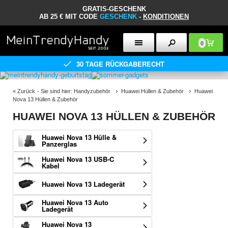
GRATIS-GESCHENK
AB 25 € MIT CODE
GESCHENK
-
KONDITIONEN
0
30 TAGE RÜCKGABERECHT
«
Zurück
- Sie sind hier:
Handyzubehör
Huawei Hüllen & Zubehör
Huawei
Nova 13 Hüllen & Zubehör
HUAWEI NOVA 13 HÜLLEN & ZUBEHÖR
Huawei Nova 13 Hülle &
Panzerglas
Huawei Nova 13 USB-C
Kabel
Huawei Nova 13 Ladegerät
Huawei Nova 13 Auto
Ladegerät
Huawei Nova 13