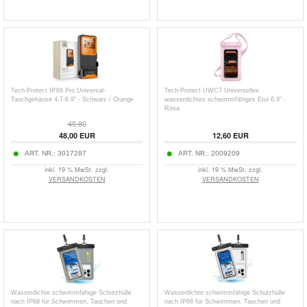
Tech-Protect IPX8 Pro Universal-
Tech-Protect UWC7 Universelles
Tauchgehäuse 4.7-6.9" - Schwarz / Orange
wasserdichtes schwimmfähiges Etui 6.9" -
Rosa
45,80
48,00
EUR
12,60
EUR
ART. NR.:
3017287
ART. NR.:
2009209
inkl. 19 % MwSt. zzgl.
inkl. 19 % MwSt. zzgl.
VERSANDKOSTEN
VERSANDKOSTEN
Wasserdichte schwimmfähige Schutzhülle
Wasserdichte schwimmfähige Schutzhülle
nach IP68 für Schwimmen, Tauchen und
nach IP68 für Schwimmen, Tauchen und