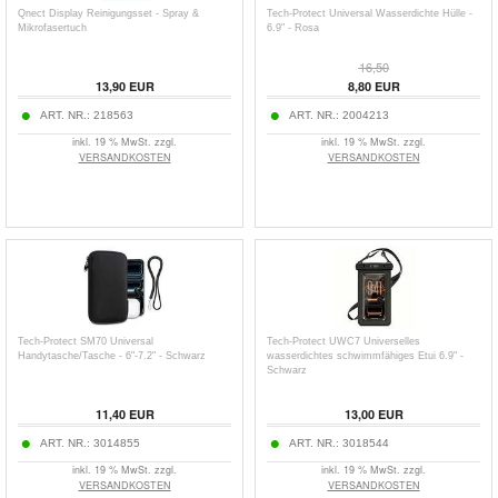
Qnect Display Reinigungsset - Spray &
Tech-Protect Universal Wasserdichte Hülle -
Mikrofasertuch
6.9" - Rosa
16,50
13,90
EUR
8,80
EUR
ART. NR.:
218563
ART. NR.:
2004213
inkl. 19 % MwSt. zzgl.
inkl. 19 % MwSt. zzgl.
VERSANDKOSTEN
VERSANDKOSTEN
Tech-Protect SM70 Universal
Tech-Protect UWC7 Universelles
Handytasche/Tasche - 6"-7.2" - Schwarz
wasserdichtes schwimmfähiges Etui 6.9" -
Schwarz
11,40
EUR
13,00
EUR
ART. NR.:
3014855
ART. NR.:
3018544
inkl. 19 % MwSt. zzgl.
inkl. 19 % MwSt. zzgl.
VERSANDKOSTEN
VERSANDKOSTEN