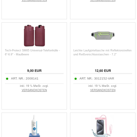
Tech-Protect SM65 Universal-Telefonhülle -
Leichte Laufgürteltasche mit Reflektorstreifen
6"-6.9" - Maulbeere
und Reißverschlusstaschen - 7.2"
9,00
EUR
12,60
EUR
ART. NR.:
2008141
ART. NR.:
3012152-VAR
inkl. 19 % MwSt. zzgl.
inkl. 19 % MwSt. zzgl.
VERSANDKOSTEN
VERSANDKOSTEN