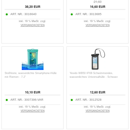
21,60
38,20
EUR
16,60
EUR
ART. NR.:
3016640
ART. NR.:
3013685
inkl. 19 % MwSt. zzgl.
inkl. 19 % MwSt. zzgl.
VERSANDKOSTEN
VERSANDKOSTEN
Stoßfeste, wasserdichte Smartphone-Hülle
Yesido WB50 IPX8 Schwimmendes,
mit Riemen - 7.2"
wasserdichtes Universalhülle - Schwarz
10,10
EUR
12,60
EUR
ART. NR.:
3007396-VAR
ART. NR.:
3012528
inkl. 19 % MwSt. zzgl.
inkl. 19 % MwSt. zzgl.
VERSANDKOSTEN
VERSANDKOSTEN