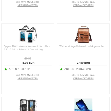
inkl. 19 % MwSt. zzgl.
inkl. 19 % MwSt. zzgl.
VERSANDKOSTEN
VERSANDKOSTEN
Spigen A601 Universal Wasserdichte Hülle -
Weixier Vintage Universal Umhängetasche
6.8" - 2 Stk. - Schwarz / Durchsichtig
20,30
16,30
EUR
27,90
EUR
ART. NR.:
235192
ART. NR.:
223445-VAR
inkl. 19 % MwSt. zzgl.
inkl. 19 % MwSt. zzgl.
VERSANDKOSTEN
VERSANDKOSTEN