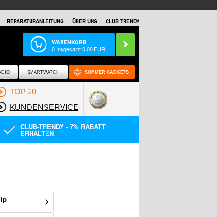
REPARATURANLEITUNG
ÜBER UNS
CLUB TRENDY
WARENKORB
0
Insgesamt
0,00
EUR
ADIO
SMARTWATCH
SOMMER GADGETS
TOP 20
KUNDENSERVICE
CLUB-TRENDY - 7% RABATT
ERHALTEN
lip