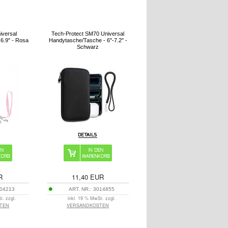
iversal
Tech-Protect SM70 Universal
 6.9" - Rosa
Handytasche/Tasche - 6"-7.2" -
Schwarz
R
11,40
EUR
04213
ART. NR.:
3014855
t. zzgl.
inkl. 19 % MwSt. zzgl.
TEN
VERSANDKOSTEN