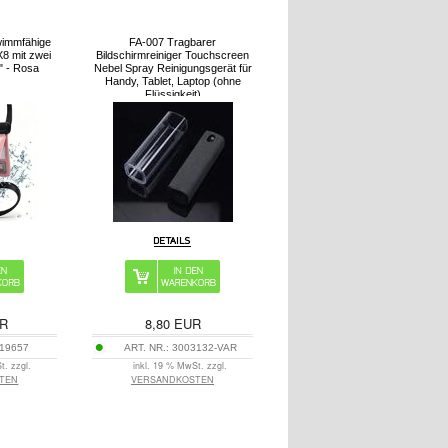
wimmfähige
FA-007 Tragbarer
8 mit zwei
Bildschirmreiniger Touchscreen
" - Rosa
Nebel Spray Reinigungsgerät für
Handy, Tablet, Laptop (ohne
Flüssigkeit)
R
8,80
EUR
19657
ART. NR.:
3003132-VAR
t. zzgl.
inkl. 19 % MwSt. zzgl.
TEN
VERSANDKOSTEN