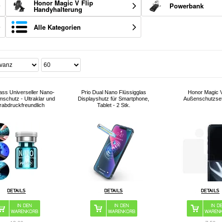
Honor Magic V Flip
Powerbank
Handyhalterung
Alle Kategorien
lass Universeller Nano-
Prio Dual Nano Flüssigglas
Honor Magic V
mschutz - Ultraklar und
Displayshutz für Smartphone,
Außenschutzset
erabdruckfreundlich
Tablet - 2 Stk.