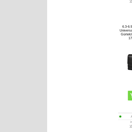
V
6.3-6.9
Universa
Gürtelc
17
i
V