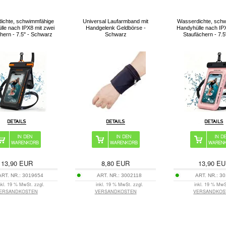
ichte, schwimmfähige
Universal Laufarmband mit
Wasserdichte, sch
le nach IPX8 mit zwei
Handgelenk Geldbörse -
Handyhülle nach IPX
hern - 7.5" - Schwarz
Schwarz
Staufächern - 7.5
13,90
EUR
8,80
EUR
13,90
EU
ART. NR.:
3019654
ART. NR.:
3002118
ART. NR.:
30
nkl. 19 % MwSt. zzgl.
inkl. 19 % MwSt. zzgl.
inkl. 19 % MwS
ERSANDKOSTEN
VERSANDKOSTEN
VERSANDKOS