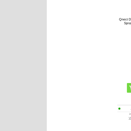
Qnect D
Spra
i
V