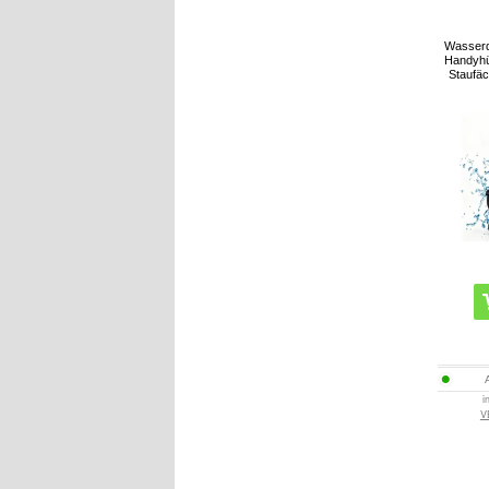
Wasserd
Handyhül
Staufäc
i
V