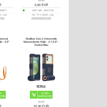
16,50
R
0,60
EUR
06877
ART. NR.:
4007730
t. zzgl.
inkl. 19 % MwSt. zzgl.
TEN
VERSANDKOSTEN
iversal
Shellbox Gen.2 Universelle
e - 6.9"
Wasserdichte Hülle - 4.7-6.8" -
Dunkel Blau
34,30
R
32,90
EUR