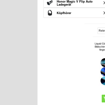
Honor Magic V Flip Auto
Ladegerät
Köpfhörer
Liquid G
Bildschir
fing