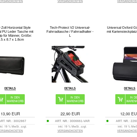
ERSANDKOSTEN
VERSANDKOSTEN
VERSANDKOS
 Zoll Horizontal Style
Tech-Protect V2 Universal-
Universal Oxford Gü
l PU Leder Tasche mit
Fahrradtasche / Fahrradhalter -
mit Kartensteckplatz
lip für Männer, Größe:
L
.5 x 8.7 x 1.8cm
13,90
EUR
22,90
EUR
12,00
EU
ART. NR.:
3002867
ART. NR.:
3006661-VAR
ART. NR.:
226
nkl. 19 % MwSt. zzgl.
inkl. 19 % MwSt. zzgl.
inkl. 19 % MwS
ERSANDKOSTEN
VERSANDKOSTEN
VERSANDKOS