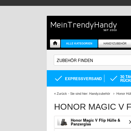
ALLE KATEGORIEN
HANDYZUBEHÖR
30 T
EXPRESSVERSAND
RÜCK
«
Zurück
- Sie sind hier:
Handyzubehör
Honor Hül
HONOR MAGIC V F
Honor Magic V Flip Hülle &
Panzerglas