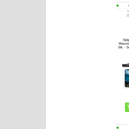
i
V
Spig
Wasserd
Stk. - 