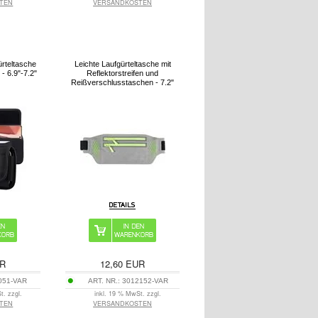
TEN
VERSANDKOSTEN
rteltasche
Leichte Laufgürteltasche mit
 - 6.9"-7.2"
Reflektorstreifen und
Reißverschlusstaschen - 7.2"
R
12,60
EUR
051-VAR
ART. NR.:
3012152-VAR
t. zzgl.
inkl. 19 % MwSt. zzgl.
TEN
VERSANDKOSTEN