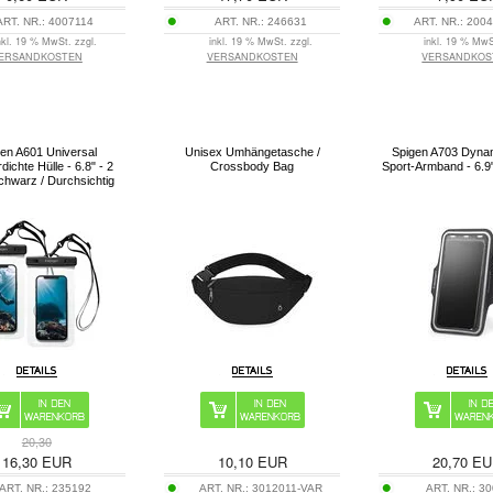
ART. NR.:
4007114
ART. NR.:
246631
ART. NR.:
2004
nkl. 19 % MwSt. zzgl.
inkl. 19 % MwSt. zzgl.
inkl. 19 % MwS
ERSANDKOSTEN
VERSANDKOSTEN
VERSANDKOS
en A601 Universal
Unisex Umhängetasche /
Spigen A703 Dynam
ichte Hülle - 6.8" - 2
Crossbody Bag
Sport-Armband - 6.9
Schwarz / Durchsichtig
20,30
16,30
EUR
10,10
EUR
20,70
EU
ART. NR.:
235192
ART. NR.:
3012011-VAR
ART. NR.:
30