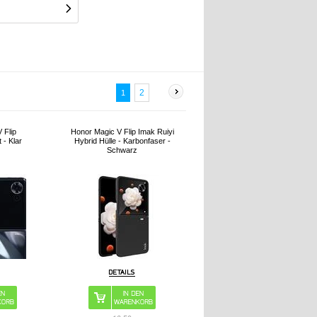
2
1
 Flip
Honor Magic V Flip Imak Ruiyi
 - Klar
Hybrid Hülle - Karbonfaser -
Schwarz