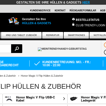
GESTALTEN SIE IHRE HÜLLEN & GADGETS
HIER
KUNDENSERVICE
KONTAKT
RÜCKGABEFORMULAR
AGB
Gestalten Sie Ihre
BESTELLSTATUS
HÜLLEN & GADGETS
CLUB TRENDY-LOGIN
IPAD UND TABLET ZUBEHÖR
REPARATUR
SMARTPHONES
NOTFALLR
AGE
KUNDENBETREUUNG: MO. - FR.:
GABERECHT
10:00 - 22:00
len & Zubehör
Honor Magic V Flip Hüllen & Zubehör
LIP HÜLLEN & ZUBEHÖR
Honor Magic V Flip USB-C
Honor Magic V F
Kabel
Ladegerät