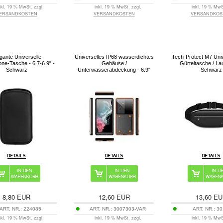
nkl. 19 % MwSt. zzgl.
inkl. 19 % MwSt. zzgl.
inkl. 19 % MwS
ERSANDKOSTEN
VERSANDKOSTEN
VERSANDKOS
gante Universelle
Universelles IP68 wasserdichtes
Tech-Protect M7 Univ
ne-Tasche - 6.7-6.9" -
Gehäuse /
Gürteltasche / Lau
Schwarz
Unterwasserabdeckung - 6.9"
Schwarz
8,80
EUR
12,60
EUR
13,60
EU
ART. NR.:
224085
ART. NR.:
3007303-VAR
ART. NR.:
30
nkl. 19 % MwSt. zzgl.
inkl. 19 % MwSt. zzgl.
inkl. 19 % MwS