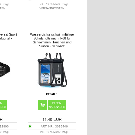
t. zzgl.
inkl. 19 % MwSt. zzgl.
TEN
VERSANDKOSTEN
ersal Sport
Wasserdichte schwimmfähige
fgürtel -
Schutzhülle nach IP68 für
Schwimmen, Tauchen und
Surfen - Schwarz
R
11,40
EUR
12800
ART. NR.:
3019446
t. zzgl.
inkl. 19 % MwSt. zzgl.