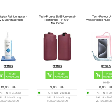
isplay Reinigungsset -
Tech-Protect SM65 Universal-
Tech-Protect Un
y & Mikrofasertuch
Telefonhülle - 6"-6.9" -
Wasserdichte Hülle -
Maulbeere
16,50
13,90
EUR
9,00
EUR
8,80
EU
ART. NR.:
218563
ART. NR.:
2008141
ART. NR.:
20
nkl. 19 % MwSt. zzgl.
inkl. 19 % MwSt. zzgl.
inkl. 19 % MwS
ERSANDKOSTEN
VERSANDKOSTEN
VERSANDKOS