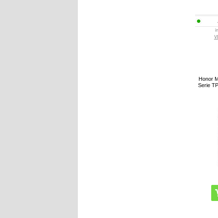
i
V
Honor M
Serie TP