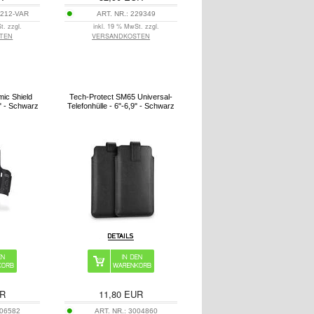
212-VAR
ART. NR.:
229349
t. zzgl.
inkl. 19 % MwSt. zzgl.
TEN
VERSANDKOSTEN
ic Shield
Tech-Protect SM65 Universal-
" - Schwarz
Telefonhülle - 6"-6,9" - Schwarz
R
11,80
EUR
06582
ART. NR.:
3004860