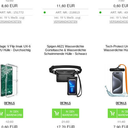
12,60
7,50
8,60
EUR
11,60
EUR
0,60
EU
ART. NR.:
151772
ART. NR.:
218813
ART. NR.:
40
nkl. 19 % MwSt. zzgl.
inkl. 19 % MwSt. zzgl.
inkl. 19 % MwS
ERSANDKOSTEN
VERSANDKOSTEN
VERSANDKOS
agic V Flip Imak UX-6
Spigen A621 Wasserdichte
Tech-Protect Un
U Hülle - Durchsichtig
Gürteltasche & Wasserdichte
Wasserdichte Hüll
Schwimmende Hülle - Schwarz
12,60
21,60
11,40
0,60
EUR
17,70
EUR
7,90
EU