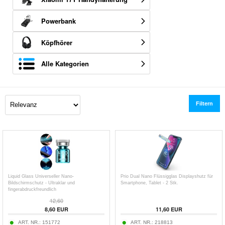
Powerbank
Köpfhörer
Alle Kategorien
Filtern
Liquid Glass Universeller Nano-
Prio Dual Nano Flüssigglas Displayshutz für
Bildschirmschutz - Ultraklar und
Smartphone, Tablet - 2 Stk.
fingerabdruckfreundlich
12,60
8,60
EUR
11,60
EUR
ART. NR.:
151772
ART. NR.:
218813