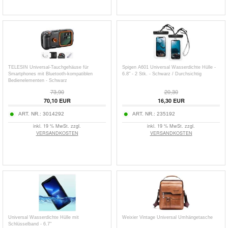
TELESIN Universal-Tauchgehäuse für
Spigen A601 Universal Wasserdichte Hülle -
Smartphones mit Bluetooth-kompatiblen
6.8" - 2 Stk. - Schwarz / Durchsichtig
Bedienelementen - Schwarz
73,90
20,30
70,10
EUR
16,30
EUR
ART. NR.:
3014292
ART. NR.:
235192
inkl. 19 % MwSt. zzgl.
inkl. 19 % MwSt. zzgl.
VERSANDKOSTEN
VERSANDKOSTEN
Universal Wasserdichte Hülle mit
Weixier Vintage Universal Umhängetasche
Schlüsselband - 6.7"