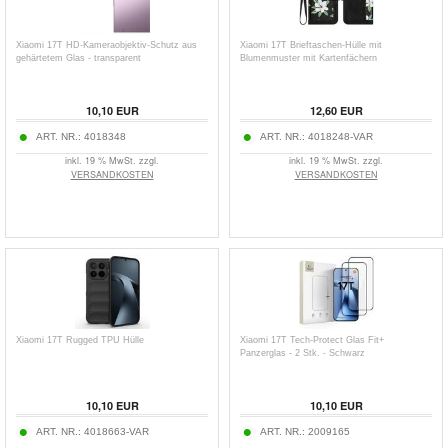
Xiaomi 17T HD-Kameraobjektiv-Schutz aus
Xiaomi 17T Brieftaschen-Hülle mit
gehärtetem Glas - transparent
Blumenmuster mit Kartenfächern
10,10
EUR
12,60
EUR
ART. NR.:
4018348
ART. NR.:
4018248-VAR
inkl. 19 % MwSt. zzgl.
inkl. 19 % MwSt. zzgl.
VERSANDKOSTEN
VERSANDKOSTEN
Xiaomi 17T Rugged TPU Hülle
Xiaomi 17T Tech-Protect Glas Fit+
Panzerglas - 2 Stk. - Schwarz
10,10
EUR
10,10
EUR
ART. NR.:
4018663-VAR
ART. NR.:
2009165