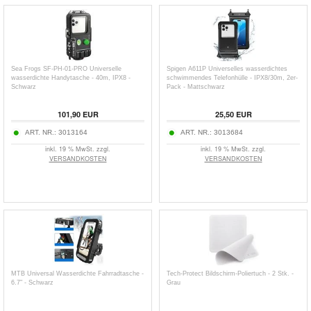
Sea Frogs SF-PH-01-PRO Universelle
Spigen A611P Universelles wasserdichtes
wasserdichte Handytasche - 40m, IPX8 -
schwimmendes Telefonhülle - IPX8/30m, 2er-
Schwarz
Pack - Mattschwarz
101,90
EUR
25,50
EUR
ART. NR.:
3013164
ART. NR.:
3013684
inkl. 19 % MwSt. zzgl.
inkl. 19 % MwSt. zzgl.
VERSANDKOSTEN
VERSANDKOSTEN
MTB Universal Wasserdichte Fahrradtasche -
Tech-Protect Bildschirm-Poliertuch - 2 Stk. -
6.7" - Schwarz
Grau