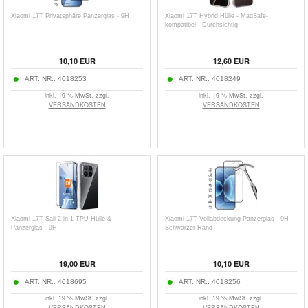
Xiaomi 17T Privatsphäre Panzerglas - 9H
Xiaomi 17T Hybrid Hülle - MagSafe-
kompatibel - Durchsichtig
10,10
EUR
12,60
EUR
ART. NR.:
4018253
ART. NR.:
4018249
inkl. 19 % MwSt. zzgl.
inkl. 19 % MwSt. zzgl.
VERSANDKOSTEN
VERSANDKOSTEN
Xiaomi 17T Saii 2-in-1 TPU Hülle &
Xiaomi 17T Vollabdeckung Panzerglas - 9H -
Panzerglas - 9H
Schwarzer Rand
19,00
EUR
10,10
EUR
ART. NR.:
4018695
ART. NR.:
4018256
inkl. 19 % MwSt. zzgl.
inkl. 19 % MwSt. zzgl.
VERSANDKOSTEN
VERSANDKOSTEN