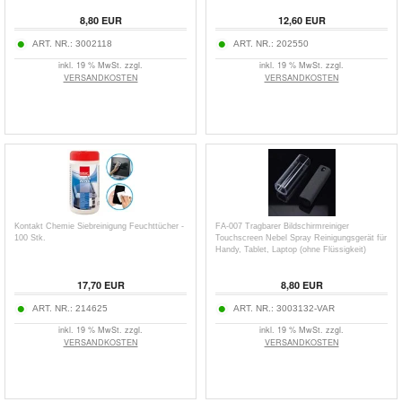
8,80
EUR
12,60
EUR
ART. NR.:
3002118
ART. NR.:
202550
inkl. 19 % MwSt. zzgl.
inkl. 19 % MwSt. zzgl.
VERSANDKOSTEN
VERSANDKOSTEN
Kontakt Chemie Siebreinigung Feuchttücher -
FA-007 Tragbarer Bildschirmreiniger
100 Stk.
Touchscreen Nebel Spray Reinigungsgerät für
Handy, Tablet, Laptop (ohne Flüssigkeit)
17,70
EUR
8,80
EUR
ART. NR.:
214625
ART. NR.:
3003132-VAR
inkl. 19 % MwSt. zzgl.
inkl. 19 % MwSt. zzgl.
VERSANDKOSTEN
VERSANDKOSTEN