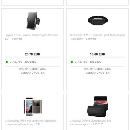
Spigen A703 Dynamic Shield Sport-Armband -
Tech-Protect M7 Universal Sport Gürteltasche
6.9" - Schwarz
/ Laufgürtel - Schwarz
20,70
EUR
13,60
EUR
ART. NR.:
3006582
ART. NR.:
3012800
inkl. 19 % MwSt. zzgl.
inkl. 19 % MwSt. zzgl.
VERSANDKOSTEN
VERSANDKOSTEN
Universelles IP68 wasserdichtes Gehäuse /
Universal Oxford Gürteltasche mit
Unterwasserabdeckung - 6.9"
Kartensteckplatz - 6.9"-7.2"