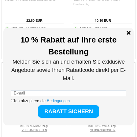
Xiaomi 17T Wallet Leder Hülle mit RFID
Xiaomi 17T Anti-Rutsch TPU Hülle -
Durchsichtig
22,80
EUR
10,10
EUR
ART. NR.:
4018229-VAR
ART. NR.:
4018252
inkl. 19 % MwSt. zzgl.
inkl. 19 % MwSt. zzgl.
VERSANDKOSTEN
VERSANDKOSTEN
Xiaomi 17T Anti-Rutsch TPU Hülle - Schwarz
Xiaomi 17T Bohemian Wallet Hülle -
Blütenblätter
10,10
EUR
13,90
EUR
ART. NR.:
4018262
ART. NR.:
4018239
inkl. 19 % MwSt. zzgl.
inkl. 19 % MwSt. zzgl.
VERSANDKOSTEN
VERSANDKOSTEN