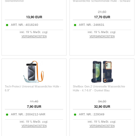
Sternenhimmel
Wasserdichte Schwimmende Hülle - Schwarz
21,60
13,90
EUR
17,70
EUR
ART. NR.:
4018240
ART. NR.:
246631
inkl. 19 % MwSt. zzgl.
inkl. 19 % MwSt. zzgl.
VERSANDKOSTEN
VERSANDKOSTEN
Tech-Protect Universal Wasserdichte Hülle -
Shellbox Gen.2 Universelle Wasserdichte
6.9"
Hülle - 4.7-6.8" - Dunkel Blau
11,40
34,30
7,90
EUR
32,90
EUR
ART. NR.:
2004212-VAR
ART. NR.:
229349
inkl. 19 % MwSt. zzgl.
inkl. 19 % MwSt. zzgl.
VERSANDKOSTEN
VERSANDKOSTEN