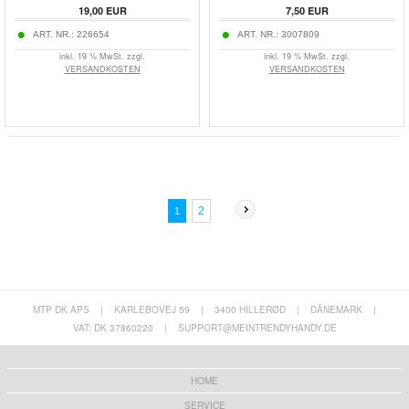
19,00
EUR
7,50
EUR
ART. NR.:
226654
ART. NR.:
3007809
inkl. 19 % MwSt. zzgl.
inkl. 19 % MwSt. zzgl.
VERSANDKOSTEN
VERSANDKOSTEN
2
1
MTP DK APS
|
KARLEBOVEJ 59
|
3400 HILLERØD
|
DÄNEMARK
|
VAT: DK 37860220
|
SUPPORT@MEINTRENDYHANDY.DE
HOME
SERVICE