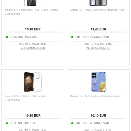
Xiaomi 17T Panzerglas - 9H - Case Friendly -
Xiaomi 17T UltraGuard Matte MagSafe Hülle
Durchsichtig
10,10
EUR
11,40
EUR
ART. NR.:
4018254
ART. NR.:
4018370-VAR
inkl. 19 % MwSt. zzgl.
inkl. 19 % MwSt. zzgl.
VERSANDKOSTEN
VERSANDKOSTEN
Xiaomi 17T stoßfeste Silikonhülle -
Xiaomi 17T TPU-Hülle mit Blumenmuster
Durchsichtig
10,10
EUR
10,10
EUR
ART. NR.:
4018251
ART. NR.:
4018642-VAR
inkl. 19 % MwSt. zzgl.
inkl. 19 % MwSt. zzgl.