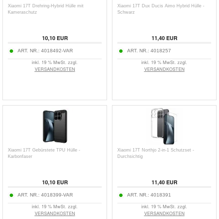
Xiaomi 17T Drehring-Hybrid Hülle mit
Xiaomi 17T Dux Ducis Aimo Hybrid Hülle -
Kameraschutz
Schwarz
10,10
EUR
11,40
EUR
ART. NR.:
4018492-VAR
ART. NR.:
4018257
inkl. 19 % MwSt. zzgl.
inkl. 19 % MwSt. zzgl.
VERSANDKOSTEN
VERSANDKOSTEN
Xiaomi 17T Gebürstete TPU Hülle -
Xiaomi 17T Northjo 2-in-1 Schutzset -
Karbonfaser
Durchsichtig
10,10
EUR
11,40
EUR
ART. NR.:
4018399-VAR
ART. NR.:
4018391
inkl. 19 % MwSt. zzgl.
inkl. 19 % MwSt. zzgl.
VERSANDKOSTEN
VERSANDKOSTEN