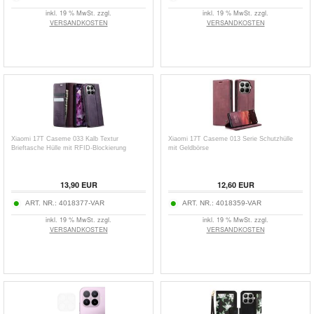
inkl. 19 % MwSt. zzgl.
inkl. 19 % MwSt. zzgl.
VERSANDKOSTEN
VERSANDKOSTEN
Xiaomi 17T Caseme 033 Kalb Textur
Xiaomi 17T Caseme 013 Serie Schutzhülle
Brieftasche Hülle mit RFID-Blockierung
mit Geldbörse
13,90
EUR
12,60
EUR
ART. NR.:
4018377-VAR
ART. NR.:
4018359-VAR
inkl. 19 % MwSt. zzgl.
inkl. 19 % MwSt. zzgl.
VERSANDKOSTEN
VERSANDKOSTEN