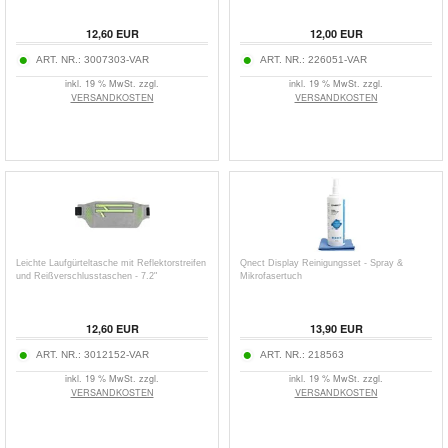
12,60
EUR
12,00
EUR
ART. NR.:
3007303-VAR
ART. NR.:
226051-VAR
inkl. 19 % MwSt. zzgl.
inkl. 19 % MwSt. zzgl.
VERSANDKOSTEN
VERSANDKOSTEN
Leichte Laufgürteltasche mit Reflektorstreifen
Qnect Display Reinigungsset - Spray &
und Reißverschlusstaschen - 7.2"
Mikrofasertuch
12,60
EUR
13,90
EUR
ART. NR.:
3012152-VAR
ART. NR.:
218563
inkl. 19 % MwSt. zzgl.
inkl. 19 % MwSt. zzgl.
VERSANDKOSTEN
VERSANDKOSTEN