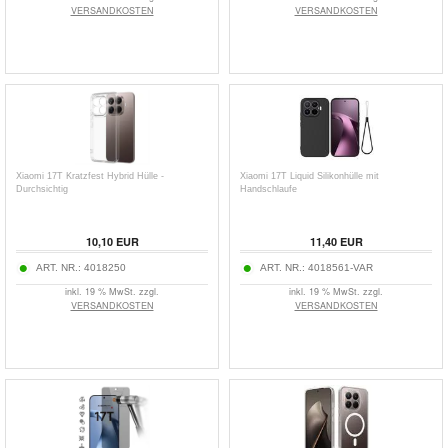
VERSANDKOSTEN
VERSANDKOSTEN
Xiaomi 17T Kratzfest Hybrid Hülle -
Xiaomi 17T Liquid Silikonhülle mit
Durchsichtig
Handschlaufe
10,10
EUR
11,40
EUR
ART. NR.:
4018250
ART. NR.:
4018561-VAR
inkl. 19 % MwSt. zzgl.
inkl. 19 % MwSt. zzgl.
VERSANDKOSTEN
VERSANDKOSTEN