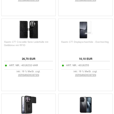
Xiaomi 17T Crocodile Serie Lederhülle mit
Xiaomi 17T Displayschutzfolie - Durchsichtig
Geldbörse mit RFID
26,70
EUR
10,10
EUR
ART. NR.:
4018232-VAR
ART. NR.:
4018255
inkl. 19 % MwSt. zzgl.
inkl. 19 % MwSt. zzgl.
VERSANDKOSTEN
VERSANDKOSTEN