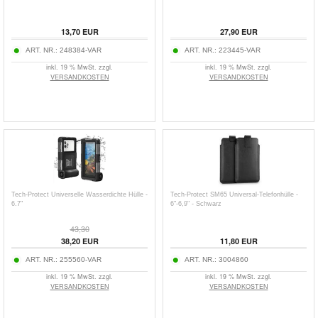
13,70
EUR
27,90
EUR
ART. NR.:
248384-VAR
ART. NR.:
223445-VAR
inkl. 19 % MwSt. zzgl.
inkl. 19 % MwSt. zzgl.
VERSANDKOSTEN
VERSANDKOSTEN
Tech-Protect Universelle Wasserdichte Hülle -
Tech-Protect SM65 Universal-Telefonhülle -
6.7"
6"-6,9" - Schwarz
43,30
38,20
EUR
11,80
EUR
ART. NR.:
255560-VAR
ART. NR.:
3004860
inkl. 19 % MwSt. zzgl.
inkl. 19 % MwSt. zzgl.
VERSANDKOSTEN
VERSANDKOSTEN