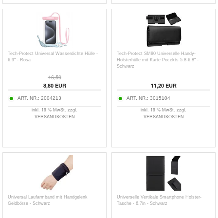
Tech-Protect Universal Wasserdichte Hülle -
Tech-Protect SM80 Universelle Handy-
6.9" - Rosa
Holsterhülle mit Karte Pocekts 5.8-6.8" -
Schwarz
16,50
8,80
EUR
11,20
EUR
ART. NR.:
2004213
ART. NR.:
3015104
inkl. 19 % MwSt. zzgl.
inkl. 19 % MwSt. zzgl.
VERSANDKOSTEN
VERSANDKOSTEN
Universal Laufarmband mit Handgelenk
Universelle Vertikale Smartphone Holster-
Geldbörse - Schwarz
Tasche - 6.7in - Schwarz