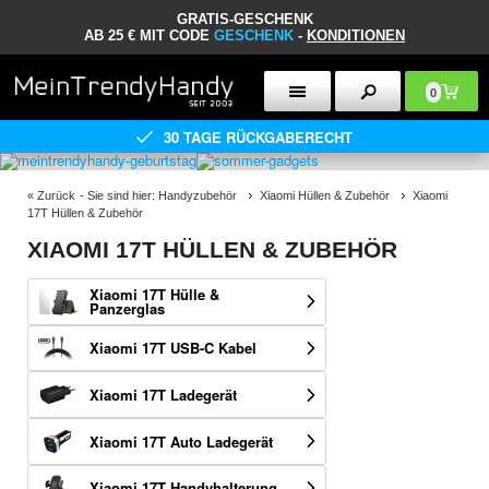
GRATIS-GESCHENK
AB 25 € MIT CODE
GESCHENK
-
KONDITIONEN
0
30 TAGE RÜCKGABERECHT
«
Zurück
- Sie sind hier:
Handyzubehör
Xiaomi Hüllen & Zubehör
Xiaomi
17T Hüllen & Zubehör
XIAOMI 17T HÜLLEN & ZUBEHÖR
Xiaomi 17T Hülle &
Panzerglas
Xiaomi 17T USB-C Kabel
Xiaomi 17T Ladegerät
Xiaomi 17T Auto Ladegerät
Xiaomi 17T Handyhalterung