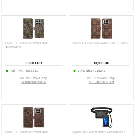
Xiaomi 17T Bohemian Wallet Hülle -
Xiaomi 17T Bohemian Wallet Hülle - Herzen
Herbstblätter
13,90
EUR
13,90
EUR
ART. NR.:
4018241
ART. NR.:
4018242
inkl. 19 % MwSt. zzgl.
inkl. 19 % MwSt. zzgl.
VERSANDKOSTEN
VERSANDKOSTEN
Xiaomi 17T Bohemian Wallet Hülle -
Spigen A621 Wasserdichte Gürteltasche &