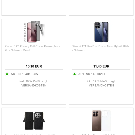
Xiaomi 17T Privacy Full Cover Panzerglas -
Xiaomi 17T Pro Dux Ducis Aimo Hybrid Hülle
9H - Schwarz Rand
- Schwarz
10,10
EUR
11,40
EUR
ART. NR.:
4018285
ART. NR.:
4018291
inkl. 19 % MwSt. zzgl.
inkl. 19 % MwSt. zzgl.
VERSANDKOSTEN
VERSANDKOSTEN