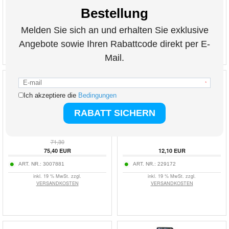
ART. NR.:
216849
ART. NR.:
3015713
inkl. 19 % MwSt. zzgl.
inkl. 19 % MwSt. zzgl.
VERSANDKOSTEN
VERSANDKOSTEN
Mini Home 4K Projektor P30 mit Android 11 -
Wozinsky WSB1BK Wasserdichte Elektro-
Dual WiFi, Bluetooth
Scooter Tasche - 6l - Schwarz
71,30
75,40
EUR
12,10
EUR
ART. NR.:
3007881
ART. NR.:
229172
inkl. 19 % MwSt. zzgl.
inkl. 19 % MwSt. zzgl.
VERSANDKOSTEN
VERSANDKOSTEN