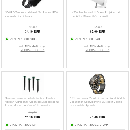
4G-GPS-Tracker-Halsband für Hunde - IP68
HY300 Pro Android 11 Smart Projektor mit
wasserdicht - Schwarz
Dual WiFi, Bluetooth 5.0 - Weiß
35,60
93,00
34,10
EUR
87,90
EUR
ART. NR.:
3017333
ART. NR.:
3008430
inkl. 19 % MwSt. zzgl.
inkl. 19 % MwSt. zzgl.
VERSANDKOSTEN
VERSANDKOSTEN
Maulwurfsabwehr, solarbetrieben, Gopher-
NX1 Pro Luxus Metall Business Smart Watch
Abwehr, Ultraschall-Abschreckungsspikes für
Gesundheit Überwachung Bluetooth Calling
Rasen, Garten, Außenhof, Murmeltier-
Wasserdicht Sportuhr
Streifenhörnchen-Abwehr - rund - 4 Stück.
25,40
24,10
EUR
40,40
EUR
ART. NR.:
3006434
ART. NR.:
3005175-VAR