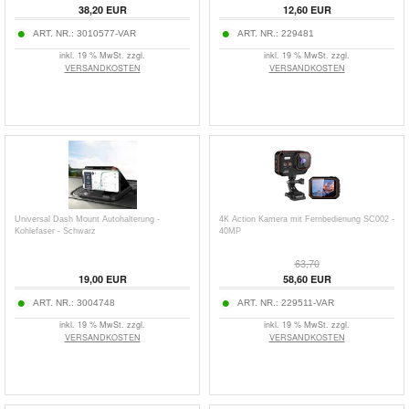
38,20
EUR
12,60
EUR
ART. NR.:
3010577-VAR
ART. NR.:
229481
inkl. 19 % MwSt. zzgl.
inkl. 19 % MwSt. zzgl.
VERSANDKOSTEN
VERSANDKOSTEN
Universal Dash Mount Autohalterung -
4K Action Kamera mit Fernbedienung SC002 -
Kohlefaser - Schwarz
40MP
63,70
19,00
EUR
58,60
EUR
ART. NR.:
3004748
ART. NR.:
229511-VAR
inkl. 19 % MwSt. zzgl.
inkl. 19 % MwSt. zzgl.
VERSANDKOSTEN
VERSANDKOSTEN