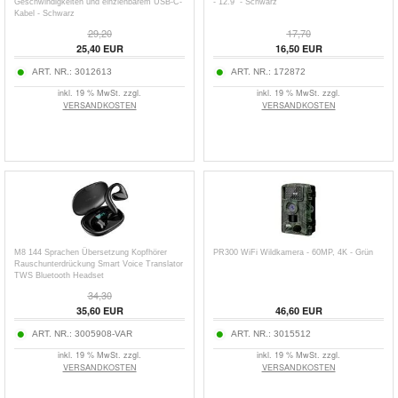
Geschwindigkeiten und einziehbarem USB-C-
- 12.9" - Schwarz
Kabel - Schwarz
29,20
17,70
25,40
EUR
16,50
EUR
ART. NR.:
3012613
ART. NR.:
172872
inkl. 19 % MwSt. zzgl.
inkl. 19 % MwSt. zzgl.
VERSANDKOSTEN
VERSANDKOSTEN
M8 144 Sprachen Übersetzung Kopfhörer
PR300 WiFi Wildkamera - 60MP, 4K - Grün
Rauschunterdrückung Smart Voice Translator
TWS Bluetooth Headset
34,30
35,60
EUR
46,60
EUR
ART. NR.:
3005908-VAR
ART. NR.:
3015512
inkl. 19 % MwSt. zzgl.
inkl. 19 % MwSt. zzgl.
VERSANDKOSTEN
VERSANDKOSTEN