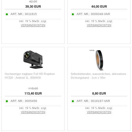
42,00
39,30
EUR
44,00
EUR
ART. NR.:
3011815
ART. NR.:
3009348-VAR
inkl. 19 % MwSt. zzgl.
inkl. 19 % MwSt. zzgl.
VERSANDKOSTEN
VERSANDKOSTEN
Hochwertiger tragbarer Full HD-Projektor
Selbstklebendes, wasserdichtes, dekoratives
HY320 - Android 11, 300ANSI
Dichtungsband - 1cm x 50m
118,60
113,40
EUR
8,80
EUR
ART. NR.:
3005456
ART. NR.:
3016197-VAR
inkl. 19 % MwSt. zzgl.
inkl. 19 % MwSt. zzgl.
VERSANDKOSTEN
VERSANDKOSTEN