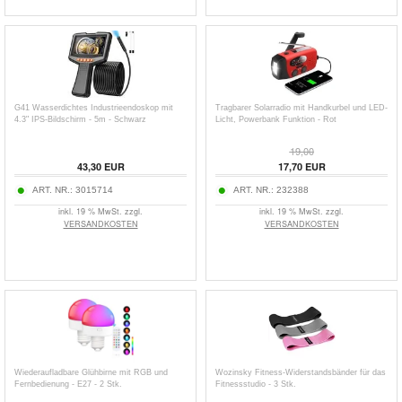
G41 Wasserdichtes Industrieendoskop mit
Tragbarer Solarradio mit Handkurbel und LED-
4.3" IPS-Bildschirm - 5m - Schwarz
Licht, Powerbank Funktion - Rot
19,00
43,30
EUR
17,70
EUR
ART. NR.:
3015714
ART. NR.:
232388
inkl. 19 % MwSt. zzgl.
inkl. 19 % MwSt. zzgl.
VERSANDKOSTEN
VERSANDKOSTEN
Wiederaufladbare Glühbirne mit RGB und
Wozinsky Fitness-Widerstandsbänder für das
Fernbedienung - E27 - 2 Stk.
Fitnessstudio - 3 Stk.