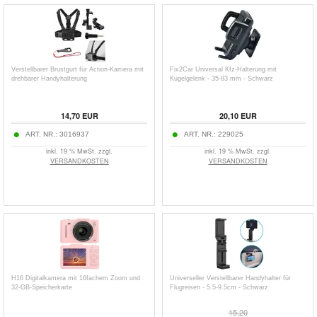
Verstellbarer Brustgurt für Action-Kamera mit
Fix2Car Universal Kfz-Halterung mit
drehbarer Handyhalterung
Kugelgelenk - 35-83 mm - Schwarz
14,70
EUR
20,10
EUR
ART. NR.:
3016937
ART. NR.:
229025
inkl. 19 % MwSt. zzgl.
inkl. 19 % MwSt. zzgl.
VERSANDKOSTEN
VERSANDKOSTEN
H16 Digitalkamera mit 16fachem Zoom und
Universeller Verstellbarer Handyhalter für
32-GB-Speicherkarte
Flugreisen - 5.5-9.5cm - Schwarz
15,20