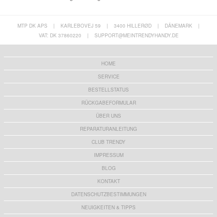
MTP DK APS
|
KARLEBOVEJ 59
|
3400 HILLERØD
|
DÄNEMARK
|
VAT: DK 37860220
|
SUPPORT@MEINTRENDYHANDY.DE
HOME
SERVICE
BESTELLSTATUS
RÜCKGABEFORMULAR
ÜBER UNS
REPARATURANLEITUNG
CLUB TRENDY
IMPRESSUM
BLOG
KONTAKT
DATENSCHUTZBESTIMMUNGEN
NEUIGKEITEN & TIPPS