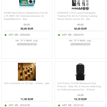
HD368 Wasserdichte Digitalkamera Full HD
KODENOR 2 PCS zusammenklappbar
2.7K 48MP 16X Unterwasserkamera mit
Trekking Pole Set für Trekking Camping
Doppelbildschirm - Blau
Reisen Klettern kurzen Stil - blau
59,90
45,80
50,90
EUR
42,00
EUR
ART. NR.:
3004283
ART. NR.:
3004376
inkl. 19 % MwSt. zzgl.
inkl. 19 % MwSt. zzgl.
VERSANDKOSTEN
VERSANDKOSTEN
LED-Lichterkette mit 20 Clips - 3 Meter - gelb
Tech-Protect UCA200 Waterproof Seat
Protector - Baby-Sitz & Haustier Abdeckung
mit Aufbewahrungstaschen - Schwarz
16,50
11,40
EUR
15,10
EUR
ART. NR.:
3010236
ART. NR.:
3013719