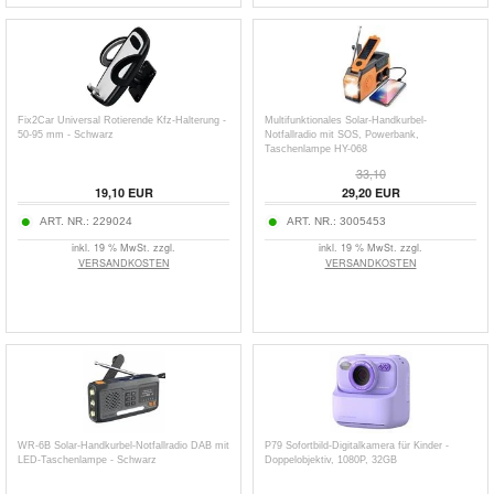
Fix2Car Universal Rotierende Kfz-Halterung -
Multifunktionales Solar-Handkurbel-
50-95 mm - Schwarz
Notfallradio mit SOS, Powerbank,
Taschenlampe HY-068
33,10
19,10
EUR
29,20
EUR
ART. NR.:
229024
ART. NR.:
3005453
inkl. 19 % MwSt. zzgl.
inkl. 19 % MwSt. zzgl.
VERSANDKOSTEN
VERSANDKOSTEN
WR-6B Solar-Handkurbel-Notfallradio DAB mit
P79 Sofortbild-Digitalkamera für Kinder -
LED-Taschenlampe - Schwarz
Doppelobjektiv, 1080P, 32GB