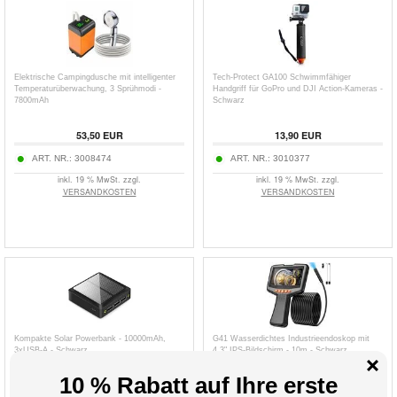
Elektrische Campingdusche mit intelligenter
Tech-Protect GA100 Schwimmfähiger
Temperaturüberwachung, 3 Sprühmodi -
Handgriff für GoPro und DJI Action-Kameras -
7800mAh
Schwarz
53,50
EUR
13,90
EUR
ART. NR.:
3008474
ART. NR.:
3010377
inkl. 19 % MwSt. zzgl.
inkl. 19 % MwSt. zzgl.
VERSANDKOSTEN
VERSANDKOSTEN
Kompakte Solar Powerbank - 10000mAh,
G41 Wasserdichtes Industrieendoskop mit
3xUSB-A - Schwarz
4.3" IPS-Bildschirm - 10m - Schwarz
20,30
16,50
EUR
47,10
EUR