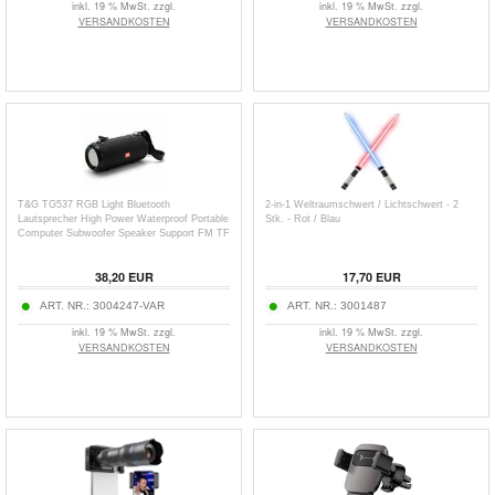
inkl. 19 % MwSt. zzgl.
inkl. 19 % MwSt. zzgl.
VERSANDKOSTEN
VERSANDKOSTEN
T&G TG537 RGB Light Bluetooth
2-in-1 Weltraumschwert / Lichtschwert - 2
Lautsprecher High Power Waterproof Portable
Stk. - Rot / Blau
Computer Subwoofer Speaker Support FM TF
Card
38,20
EUR
17,70
EUR
ART. NR.:
3004247-VAR
ART. NR.:
3001487
inkl. 19 % MwSt. zzgl.
inkl. 19 % MwSt. zzgl.
VERSANDKOSTEN
VERSANDKOSTEN