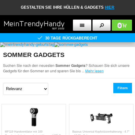
GESTALTEN SIE IHRE HÜLLEN & GADGETS
HIER
0
30 TAGE RÜCKGABERECHT
SOMMER GADGETS
Suchen Sie nach den neuesten
Sommer Gadgets
? Schauen Sie sich unsere
Gadgets für den Sommer an und sparen Sie bis
...
Mehr lesen
Filtern
MF119 Handventilator mit 100
Baseus Universal Kopfstützenhalterung - 4.7"