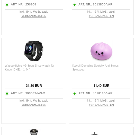
ART. NR.:
256308
ART. NR.:
3013850-VAR
inkl. 19 % MwSt. zzgl.
inkl. 19 % MwSt. zzgl.
VERSANDKOSTEN
VERSANDKOSTEN
Wasserdichte 4G Sport-Smartwatch für
Kawaii Dumpling Squishy-Anti-Stress-
Kinder DH11 - 1.44"
Spielzeug
31,80
EUR
11,40
EUR
ART. NR.:
3006834-VAR
ART. NR.:
4018180-VAR
inkl. 19 % MwSt. zzgl.
inkl. 19 % MwSt. zzgl.
VERSANDKOSTEN
VERSANDKOSTEN