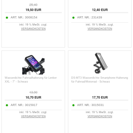
25,40
19,50
EUR
12,40
EUR
ART. NR.:
3008154
ART. NR.:
231439
inkl. 19 % MwSt. zzgl.
inkl. 19 % MwSt. zzgl.
VERSANDKOSTEN
VERSANDKOSTEN
Wasserdichte Fahrradhalterung für Lenker
DS-MT3 Wasserdichte Smartphone-Halterung
XXL - 7" - Schwarz
für Fahrrad/Motorrad - Schwarz
13,90
10,70
EUR
17,70
EUR
ART. NR.:
3015917
ART. NR.:
3015031
inkl. 19 % MwSt. zzgl.
inkl. 19 % MwSt. zzgl.
VERSANDKOSTEN
VERSANDKOSTEN