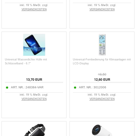
inkl. 19 % MwSt. zzgl.
inkl. 19 % MwSt. zzgl.
VERSANDKOSTEN
VERSANDKOSTEN
Universal Wasserdichte Hülle mit
Universal-Fernbedienung für Klimaanlagen mit
Schlüsselband - 6.7"
LCD-Display
16,50
13,70
EUR
12,60
EUR
ART. NR.:
248384-VAR
ART. NR.:
3012006
inkl. 19 % MwSt. zzgl.
inkl. 19 % MwSt. zzgl.
VERSANDKOSTEN
VERSANDKOSTEN