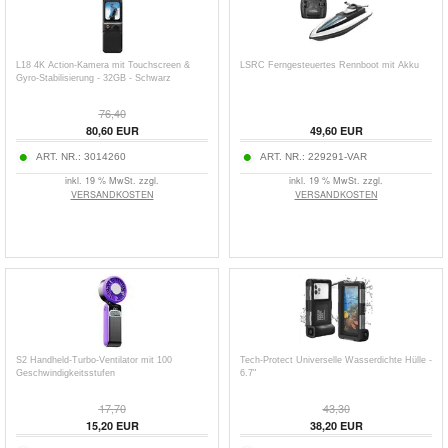
L18 4K Action-Kamera mit Touchscreen &
LSRC Ferngesteuertes Rennboot mit Akku
Gyro-Stabilisierung - 32GB - Schwarz
76,40
80,60
EUR
49,60
EUR
ART. NR.:
3014260
ART. NR.:
229291-VAR
inkl. 19 % MwSt. zzgl.
inkl. 19 % MwSt. zzgl.
VERSANDKOSTEN
VERSANDKOSTEN
S2 Handheld-Turbo-Ventilator mit 100
Tech-Protect Universelle Wasserdichte Hülle -
Geschwindigkeitsstufen
6.7"
17,70
43,30
15,20
EUR
38,20
EUR