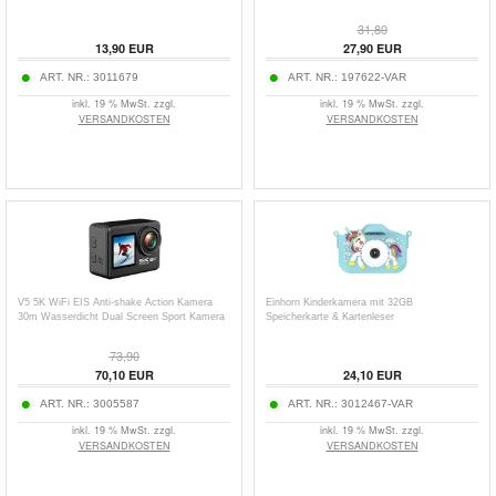
31,80
13,90
EUR
27,90
EUR
ART. NR.:
3011679
ART. NR.:
197622-VAR
inkl. 19 % MwSt. zzgl.
inkl. 19 % MwSt. zzgl.
VERSANDKOSTEN
VERSANDKOSTEN
V5 5K WiFi EIS Anti-shake Action Kamera
Einhorn Kinderkamera mit 32GB
30m Wasserdicht Dual Screen Sport Kamera
Speicherkarte & Kartenleser
73,90
70,10
EUR
24,10
EUR
ART. NR.:
3005587
ART. NR.:
3012467-VAR
inkl. 19 % MwSt. zzgl.
inkl. 19 % MwSt. zzgl.
VERSANDKOSTEN
VERSANDKOSTEN