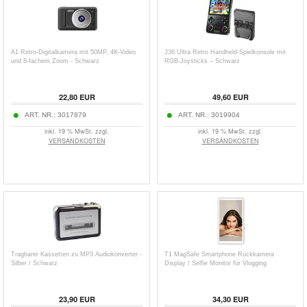
A1 Retro-Digitalkamera mit 50MP, 4K-Video
J36 Ultra Retro Handheld-Spielkonsole mit
und 8-fachem Zoom - Schwarz
RGB-Joysticks – Schwarz
22,80
EUR
49,60
EUR
ART. NR.:
3017879
ART. NR.:
3019904
inkl. 19 % MwSt. zzgl.
inkl. 19 % MwSt. zzgl.
VERSANDKOSTEN
VERSANDKOSTEN
Tragbarer Kassetten zu MP3 Audiokonverter -
T1 MagSafe Smartphone Rückkamera
Silber / Schwarz
Display / Selfie Monitor für Vlogging
23,90
EUR
34,30
EUR