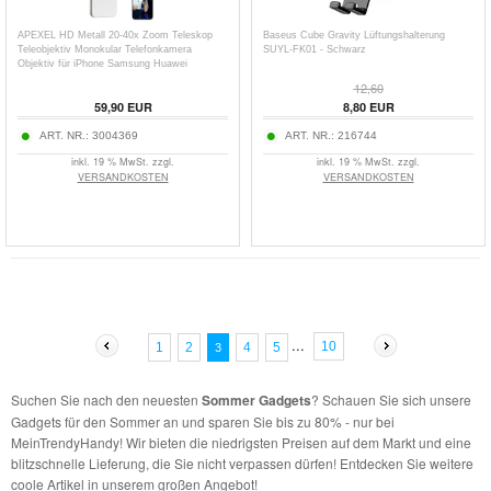
APEXEL HD Metall 20-40x Zoom Teleskop
Baseus Cube Gravity Lüftungshalterung
Teleobjektiv Monokular Telefonkamera
SUYL-FK01 - Schwarz
Objektiv für iPhone Samsung Huawei
12,60
59,90
EUR
8,80
EUR
ART. NR.:
3004369
ART. NR.:
216744
inkl. 19 % MwSt. zzgl.
inkl. 19 % MwSt. zzgl.
VERSANDKOSTEN
VERSANDKOSTEN
...
10
1
2
4
5
3
Suchen Sie nach den neuesten
Sommer Gadgets
? Schauen Sie sich unsere
Gadgets für den Sommer an und sparen Sie bis zu 80% - nur bei
MeinTrendyHandy! Wir bieten die niedrigsten Preisen auf dem Markt und eine
blitzschnelle Lieferung, die Sie nicht verpassen dürfen! Entdecken Sie weitere
coole Artikel in unserem großen Angebot!