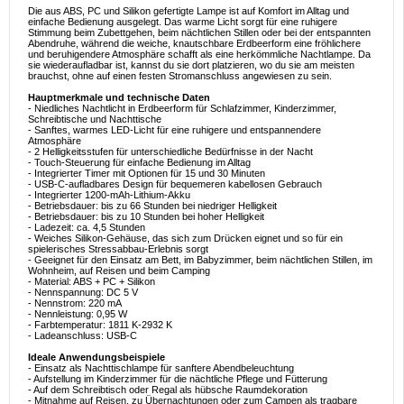
Die aus ABS, PC und Silikon gefertigte Lampe ist auf Komfort im Alltag und
einfache Bedienung ausgelegt. Das warme Licht sorgt für eine ruhigere
Stimmung beim Zubettgehen, beim nächtlichen Stillen oder bei der entspannten
Abendruhe, während die weiche, knautschbare Erdbeerform eine fröhlichere
und beruhigendere Atmosphäre schafft als eine herkömmliche Nachtlampe. Da
sie wiederaufladbar ist, kannst du sie dort platzieren, wo du sie am meisten
brauchst, ohne auf einen festen Stromanschluss angewiesen zu sein.
Hauptmerkmale und technische Daten
- Niedliches Nachtlicht in Erdbeerform für Schlafzimmer, Kinderzimmer,
Schreibtische und Nachttische
- Sanftes, warmes LED-Licht für eine ruhigere und entspannendere
Atmosphäre
- 2 Helligkeitsstufen für unterschiedliche Bedürfnisse in der Nacht
- Touch-Steuerung für einfache Bedienung im Alltag
- Integrierter Timer mit Optionen für 15 und 30 Minuten
- USB-C-aufladbares Design für bequemeren kabellosen Gebrauch
- Integrierter 1200-mAh-Lithium-Akku
- Betriebsdauer: bis zu 66 Stunden bei niedriger Helligkeit
- Betriebsdauer: bis zu 10 Stunden bei hoher Helligkeit
- Ladezeit: ca. 4,5 Stunden
- Weiches Silikon-Gehäuse, das sich zum Drücken eignet und so für ein
spielerisches Stressabbau-Erlebnis sorgt
- Geeignet für den Einsatz am Bett, im Babyzimmer, beim nächtlichen Stillen, im
Wohnheim, auf Reisen und beim Camping
- Material: ABS + PC + Silikon
- Nennspannung: DC 5 V
- Nennstrom: 220 mA
- Nennleistung: 0,95 W
- Farbtemperatur: 1811 K-2932 K
- Ladeanschluss: USB-C
Ideale Anwendungsbeispiele
- Einsatz als Nachttischlampe für sanftere Abendbeleuchtung
- Aufstellung im Kinderzimmer für die nächtliche Pflege und Fütterung
- Auf dem Schreibtisch oder Regal als hübsche Raumdekoration
- Mitnahme auf Reisen, zu Übernachtungen oder zum Campen als tragbare