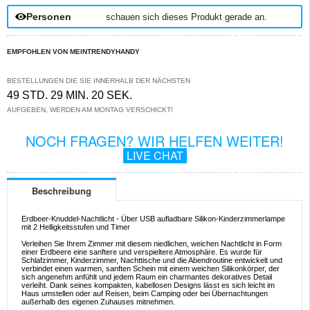
Personen
schauen sich dieses Produkt gerade an.
EMPFOHLEN VON MEINTRENDYHANDY
BESTELLUNGEN DIE SIE INNERHALB DER NÄCHSTEN
49 STD. 29 MIN. 19 SEK.
AUFGEBEN, WERDEN AM MONTAG VERSCHICKT!
NOCH FRAGEN? WIR HELFEN WEITER!
LIVE CHAT
Beschreibung
Erdbeer-Knuddel-Nachtlicht - Über USB aufladbare Silikon-Kinderzimmerlampe
mit 2 Helligkeitsstufen und Timer
Verleihen Sie Ihrem Zimmer mit diesem niedlichen, weichen Nachtlicht in Form
einer Erdbeere eine sanftere und verspieltere Atmosphäre. Es wurde für
Schlafzimmer, Kinderzimmer, Nachttische und die Abendroutine entwickelt und
verbindet einen warmen, sanften Schein mit einem weichen Silikonkörper, der
sich angenehm anfühlt und jedem Raum ein charmantes dekoratives Detail
verleiht. Dank seines kompakten, kabellosen Designs lässt es sich leicht im
Haus umstellen oder auf Reisen, beim Camping oder bei Übernachtungen
außerhalb des eigenen Zuhauses mitnehmen.