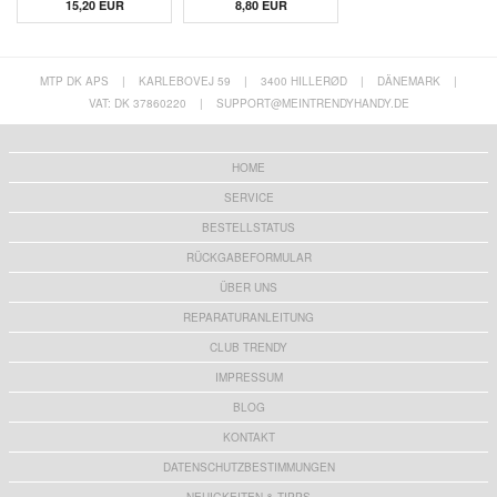
15,20 EUR
8,80 EUR
MTP DK APS
|
KARLEBOVEJ 59
|
3400 HILLERØD
|
DÄNEMARK
|
VAT: DK 37860220
|
SUPPORT@MEINTRENDYHANDY.DE
HOME
SERVICE
BESTELLSTATUS
RÜCKGABEFORMULAR
ÜBER UNS
REPARATURANLEITUNG
CLUB TRENDY
IMPRESSUM
BLOG
KONTAKT
DATENSCHUTZBESTIMMUNGEN