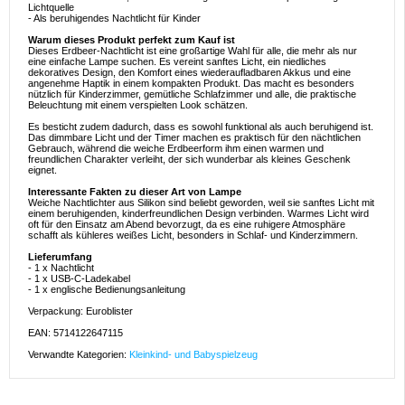
Lichtquelle
- Als beruhigendes Nachtlicht für Kinder
Warum dieses Produkt perfekt zum Kauf ist
Dieses Erdbeer-Nachtlicht ist eine großartige Wahl für alle, die mehr als nur
eine einfache Lampe suchen. Es vereint sanftes Licht, ein niedliches
dekoratives Design, den Komfort eines wiederaufladbaren Akkus und eine
angenehme Haptik in einem kompakten Produkt. Das macht es besonders
nützlich für Kinderzimmer, gemütliche Schlafzimmer und alle, die praktische
Beleuchtung mit einem verspielten Look schätzen.
Es besticht zudem dadurch, dass es sowohl funktional als auch beruhigend ist.
Das dimmbare Licht und der Timer machen es praktisch für den nächtlichen
Gebrauch, während die weiche Erdbeerform ihm einen warmen und
freundlichen Charakter verleiht, der sich wunderbar als kleines Geschenk
eignet.
Interessante Fakten zu dieser Art von Lampe
Weiche Nachtlichter aus Silikon sind beliebt geworden, weil sie sanftes Licht mit
einem beruhigenden, kinderfreundlichen Design verbinden. Warmes Licht wird
oft für den Einsatz am Abend bevorzugt, da es eine ruhigere Atmosphäre
schafft als kühleres weißes Licht, besonders in Schlaf- und Kinderzimmern.
Lieferumfang
- 1 x Nachtlicht
- 1 x USB-C-Ladekabel
- 1 x englische Bedienungsanleitung
Verpackung: Euroblister
EAN: 5714122647115
Verwandte Kategorien:
Kleinkind- und Babyspielzeug