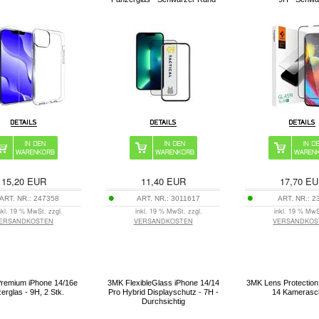
15,20
EUR
11,40
EUR
17,70
EU
ART. NR.:
247358
ART. NR.:
3011617
ART. NR.:
2
nkl. 19 % MwSt. zzgl.
inkl. 19 % MwSt. zzgl.
inkl. 19 % MwS
ERSANDKOSTEN
VERSANDKOSTEN
VERSANDKOS
Premium iPhone 14/16e
3MK FlexibleGlass iPhone 14/14
3MK Lens Protection
erglas - 9H, 2 Stk.
Pro Hybrid Displayschutz - 7H -
14 Kamerasc
Durchsichtig