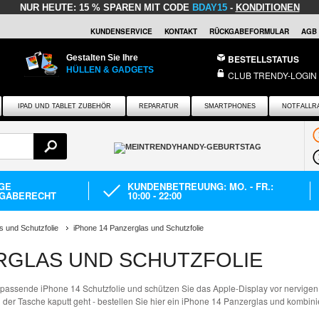
NUR HEUTE:
15 % SPAREN MIT CODE
BDAY15
-
KONDITIONEN
KUNDENSERVICE
KONTAKT
RÜCKGABEFORMULAR
AGB
Gestalten Sie Ihre
BESTELLSTATUS
HÜLLEN & GADGETS
CLUB TRENDY-LOGIN
IPAD UND TABLET ZUBEHÖR
REPARATUR
SMARTPHONES
NOTFALLR
AGE
KUNDENBETREUUNG: MO. - FR.:
GABERECHT
10:00 - 22:00
s und Schutzfolie
iPhone 14 Panzerglas und Schutzfolie
ERGLAS UND SCHUTZFOLIE
passende iPhone 14 Schutzfolie und schützen Sie das Apple-Display vor nervigen
n der Tasche kaputt geht - bestellen Sie hier ein iPhone 14 Panzerglas und kombini