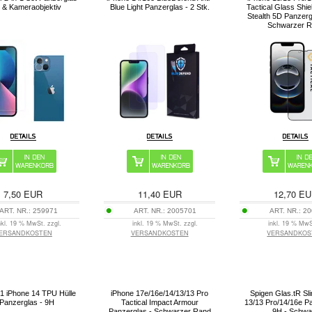
 & Kameraobjektiv
Blue Light Panzerglas - 2 Stk.
Tactical Glass Shie
Stealth 5D Panzerg
Schwarzer 
7,50
EUR
11,40
EUR
12,70
EU
ART. NR.:
259971
ART. NR.:
2005701
ART. NR.:
20
nkl. 19 % MwSt. zzgl.
inkl. 19 % MwSt. zzgl.
inkl. 19 % MwS
ERSANDKOSTEN
VERSANDKOSTEN
VERSANDKOS
n-1 iPhone 14 TPU Hülle
iPhone 17e/16e/14/13/13 Pro
Spigen Glas.tR Sl
Panzerglas - 9H
Tactical Impact Armour
13/13 Pro/14/16e Pa
Panzerglas - Schwarzer Rand
9H - Schwa