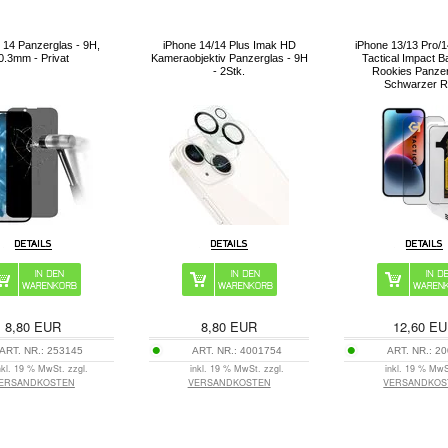
 14 Panzerglas - 9H,
iPhone 14/14 Plus Imak HD
iPhone 13/13 Pro/
0.3mm - Privat
Kameraobjektiv Panzerglas - 9H
Tactical Impact Ba
- 2Stk.
Rookies Panzer
Schwarzer 
8,80
EUR
8,80
EUR
12,60
EU
ART. NR.:
253145
ART. NR.:
4001754
ART. NR.:
20
nkl. 19 % MwSt. zzgl.
inkl. 19 % MwSt. zzgl.
inkl. 19 % MwS
ERSANDKOSTEN
VERSANDKOSTEN
VERSANDKOS