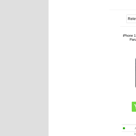
iPhone 1
Panz
i