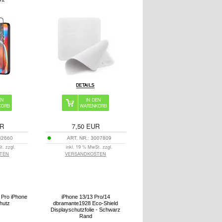
R
7,50
EUR
32660
ART. NR.:
3007809
t. zzgl.
inkl. 19 % MwSt. zzgl.
TEN
VERSANDKOSTEN
 Pro iPhone
iPhone 13/13 Pro/14
hutz
dbramante1928 Eco-Shield
Displayschutzfolie - Schwarz
Rand