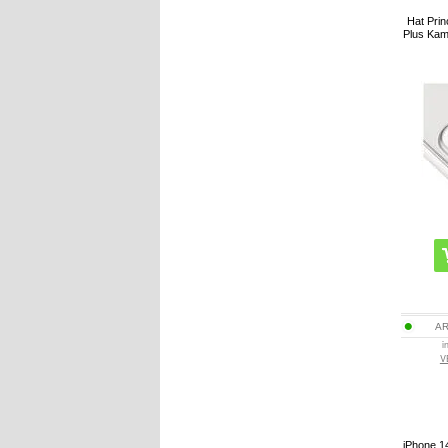
Hat Prin
Plus Kam
AR
i
V
iPhone 1