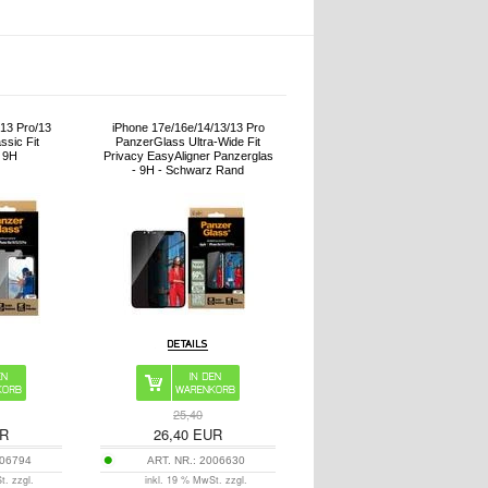
/13 Pro/13
iPhone 17e/16e/14/13/13 Pro
sic Fit
PanzerGlass Ultra-Wide Fit
- 9H
Privacy EasyAligner Panzerglas
- 9H - Schwarz Rand
25,40
R
26,40
EUR
06794
ART. NR.:
2006630
t. zzgl.
inkl. 19 % MwSt. zzgl.