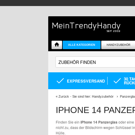
ALLE KATEGORIEN
HANDYZUBEHÖR
30 T
EXPRESSVERSAND
RÜCK
«
Zurück
- Sie sind hier:
Handyzubehör
Panzergla
IPHONE 14 PANZ
Finden Sie ein
iPhone 14 Panzerglas
oder eine 
nicht zu, dass der Bildschirm wegen Schlüssel i
Hülle.