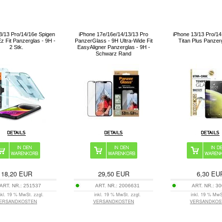
3/13 Pro/14/16e Spigen
iPhone 17e/16e/14/13/13 Pro
iPhone 13/13 Pro/1
z Fit Panzerglas - 9H -
PanzerGlass - 9H Ultra-Wide Fit
Titan Plus Panzer
2 Stk.
EasyAligner Panzerglas - 9H -
Schwarz Rand
18,20
EUR
29,50
EUR
6,30
EU
ART. NR.:
251537
ART. NR.:
2006631
ART. NR.:
30
nkl. 19 % MwSt. zzgl.
inkl. 19 % MwSt. zzgl.
inkl. 19 % MwS
ERSANDKOSTEN
VERSANDKOSTEN
VERSANDKOS