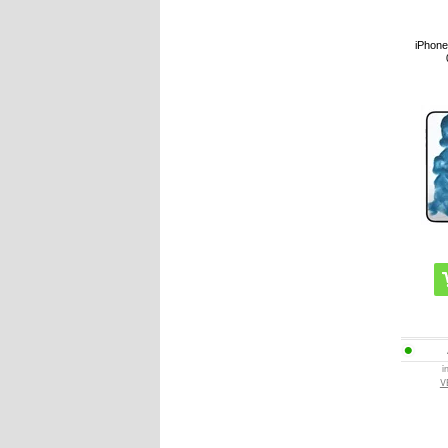
iPhone
i
V