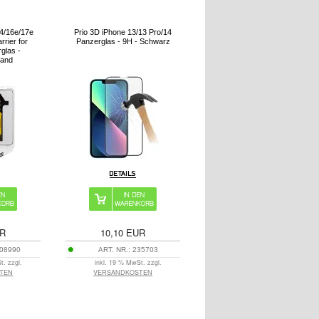
14/16e/17e
Prio 3D iPhone 13/13 Pro/14
rrier for
Panzerglas - 9H - Schwarz
glas -
Rand
R
10,10
EUR
08990
ART. NR.:
235703
t. zzgl.
inkl. 19 % MwSt. zzgl.
TEN
VERSANDKOSTEN