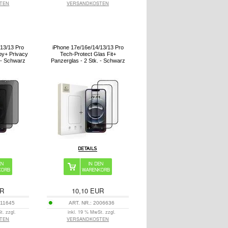
TEN
VERSANDKOSTEN
/13/13 Pro
iPhone 17e/16e/14/13/13 Pro
py+ Privacy
Tech-Protect Glas Fit+
 - Schwarz
Panzerglas - 2 Stk. - Schwarz
R
10,10
EUR
11645
ART. NR.:
2006636
t. zzgl.
inkl. 19 % MwSt. zzgl.
TEN
VERSANDKOSTEN