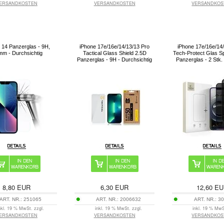
ERSANDKOSTEN
VERSANDKOSTEN
VERSANDKOS
 14 Panzerglas - 9H,
iPhone 17e/16e/14/13/13 Pro
iPhone 17e/16e/14
mm - Durchsichtig
Tactical Glass Shield 2.5D
Tech-Protect Glas S
Panzerglas - 9H - Durchsichtig
Panzerglas - 2 Stk.
8,80
EUR
6,30
EUR
12,60
EU
ART. NR.:
251065
ART. NR.:
2006632
ART. NR.:
30
nkl. 19 % MwSt. zzgl.
inkl. 19 % MwSt. zzgl.
inkl. 19 % MwS
ERSANDKOSTEN
VERSANDKOSTEN
VERSANDKOS