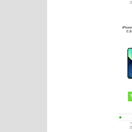
V
iPhone
0.3
i
V