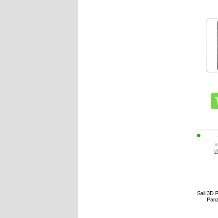
i
V
Saii 3D 
Panz