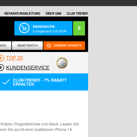
REPARATURANLEITUNG
ÜBER UNS
CLUB TRENDY
WARENKORB
0
Insgesamt
0,00
EUR
ADIO
SMARTWATCH
SOMMER GADGETS
TOP 20
KUNDENSERVICE
CLUB-TRENDY - 7% RABATT
ERHALTEN
 Kratzer, Fingerabdrücke und Staub. Lassen Sie
eren Sie es mit einer praktischen iPhone 14