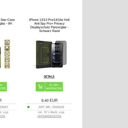
4 Star-Case
iPhone 13/13 Pro/14/16e Hofi
glas - 9H
Anti Spy Pro+ Privacy
Displayschutz Panzerglas -
Schwarz Rand
R
9,40
EUR
03067
ART. NR.:
2006626
t. zzgl.
inkl. 19 % MwSt. zzgl.
TEN
VERSANDKOSTEN