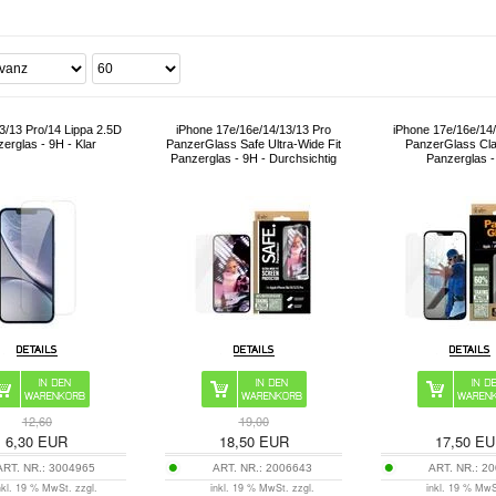
3/13 Pro/14 Lippa 2.5D
iPhone 17e/16e/14/13/13 Pro
iPhone 17e/16e/14
erglas - 9H - Klar
PanzerGlass Safe Ultra-Wide Fit
PanzerGlass Clas
Panzerglas - 9H - Durchsichtig
Panzerglas 
12,60
19,00
6,30
EUR
18,50
EUR
17,50
EU
ART. NR.:
3004965
ART. NR.:
2006643
ART. NR.:
20
nkl. 19 % MwSt. zzgl.
inkl. 19 % MwSt. zzgl.
inkl. 19 % MwS