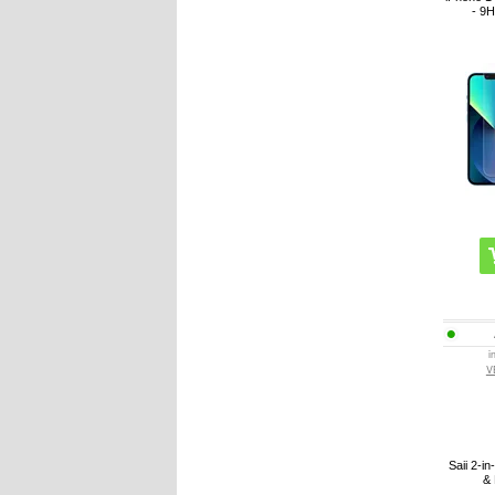
- 9H
i
V
Saii 2-i
& 