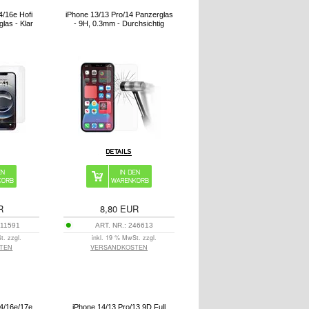
4/16e Hofi
iPhone 13/13 Pro/14 Panzerglas
las - Klar
- 9H, 0.3mm - Durchsichtig
R
8,80
EUR
11591
ART. NR.:
246613
t. zzgl.
inkl. 19 % MwSt. zzgl.
TEN
VERSANDKOSTEN
14/16e/17e
iPhone 14/13 Pro/13 9D Full