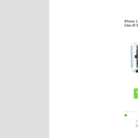
iPhone 1
Glas.tR E
i
V