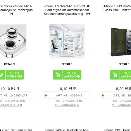
ce Glitter iPhone 14/14
iPhone 17e/16e/14/13 Pro/13 HD
iPhone 13/13 Pro/1
eraobjektiv Panzerglas
Panzerglas mit automatischem
Glass Pro+ Panzerg
- 9H
Staubentfernungswerkzeug - 9H
10,10
EUR
10,10
EUR
8,20
EU
T. NR.:
249495-VAR
ART. NR.:
4014447
ART. NR.:
30
nkl. 19 % MwSt. zzgl.
inkl. 19 % MwSt. zzgl.
inkl. 19 % MwS
ERSANDKOSTEN
VERSANDKOSTEN
VERSANDKOS
4 2-in-1 Set Panzerglas
iPhone 14/16e BlueDefend Anti-
iPhone 13/13 Pro/