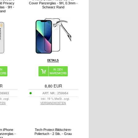
ld Privacy
Cover Panzerglas - 9H, 0.3mm -
las - 9H -
Schwarz Rand
Rand
R
8,80
EUR
08983
ART. NR.:
259964
t. zzgl.
inkl. 19 % MwSt. zzgl.
TEN
VERSANDKOSTEN
im iPhone
Tech-Protect Bildschirm-
nzerglas -
Poliertuch - 2 Stk. - Grau
rz