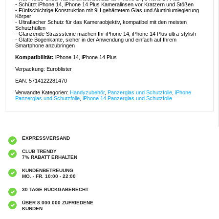
- Schützt iPhone 14, iPhone 14 Plus Kameralinsen vor Kratzern und Stößen
- Fünfschichtige Konstruktion mit 9H gehärtetem Glas und Aluminiumlegierung
Körper
- Ultraflacher Schutz für das Kameraobjektiv, kompatibel mit den meisten
Schutzhüllen
- Glänzende Strasssteine machen Ihr iPhone 14, iPhone 14 Plus ultra-stylish
- Glatte Bogenkante, sicher in der Anwendung und einfach auf Ihrem
Smartphone anzubringen
Kompatibilität:
iPhone 14, iPhone 14 Plus
Verpackung: Euroblister
EAN: 5714122281470
Verwandte Kategorien:
Handyzubehör
,
Panzerglas und Schutzfolie
,
iPhone
Panzerglas und Schutzfolie
,
iPhone 14 Panzerglas und Schutzfolie
EXPRESSVERSAND
CLUB TRENDY
7% RABATT ERHALTEN
KUNDENBETREUUNG
MO. - FR. 10:00 - 22:00
30 TAGE RÜCKGABERECHT
ÜBER 8.000.000 ZUFRIEDENE
KUNDEN