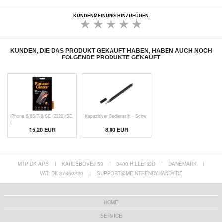
KUNDENMEINUNG HINZUFÜGEN
KUNDEN, DIE DAS PRODUKT GEKAUFT HABEN, HABEN AUCH NOCH
FOLGENDE PRODUKTE GEKAUFT
iPhone 6/6S/7/8/SE (2020)/SE
Kapazitiver Bedienstift - Schw
(
15,20 EUR
8,80 EUR
MTP DK APS
|
KARLEBOVEJ 59
|
3400 HILLERØD
|
DÄNEMARK
|
VAT: DK 37860220
|
SUPPORT@MEINTRENDYHANDY.DE
HOME
SERVICE