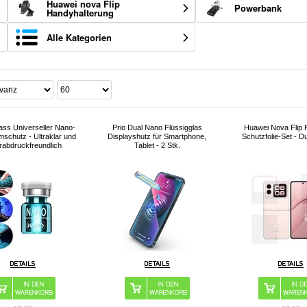
Huawei nova Flip
Powerbank
Handyhalterung
Alle Kategorien
lass Universeller Nano-
Prio Dual Nano Flüssigglas
Huawei Nova Flip F
mschutz - Ultraklar und
Displayshutz für Smartphone,
Schutzfolie-Set - D
erabdruckfreundlich
Tablet - 2 Stk.