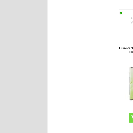
i
V
Huawei N
Hü