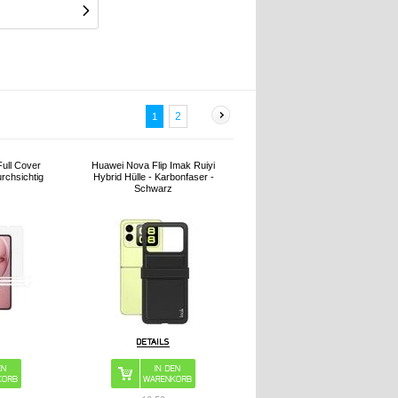
2
1
ull Cover
Huawei Nova Flip Imak Ruiyi
urchsichtig
Hybrid Hülle - Karbonfaser -
Schwarz