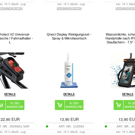
nkl. 19 % MwSt. zzgl.
inkl. 19 % MwSt. zzgl.
inkl. 19 % MwS
ERSANDKOSTEN
VERSANDKOSTEN
VERSANDKOS
rotect V2 Universal-
Qnect Display Reinigungsset -
Wasserdichte, sch
asche / Fahrradhalter -
Spray & Mikrofasertuch
Handyhülle nach IPX
L
Staufächern - 7.5"
22,90
EUR
13,90
EUR
13,90
EU
T. NR.:
3006661-VAR
ART. NR.:
218563
ART. NR.:
30
nkl. 19 % MwSt. zzgl.
inkl. 19 % MwSt. zzgl.
inkl. 19 % MwS