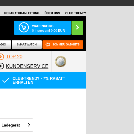
REPARATURANLEITUNG
ÜBER UNS
CLUB TRENDY
WARENKORB
0
Insgesamt
0,00
EUR
ADIO
SMARTWATCH
SOMMER GADGETS
TOP 20
KUNDENSERVICE
CLUB-TRENDY - 7% RABATT
ERHALTEN
 Ladegerät