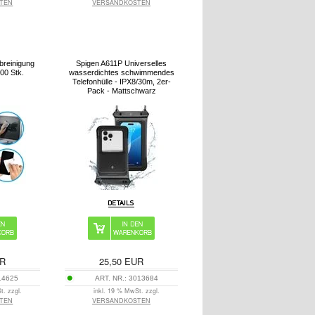
TEN
VERSANDKOSTEN
breinigung
Spigen A611P Universelles
00 Stk.
wasserdichtes schwimmendes
Telefonhülle - IPX8/30m, 2er-
Pack - Mattschwarz
R
25,50
EUR
14625
ART. NR.:
3013684
t. zzgl.
inkl. 19 % MwSt. zzgl.
TEN
VERSANDKOSTEN