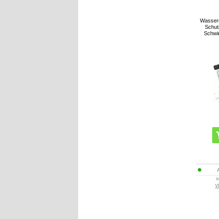
Wasserd
Schut
Schwi
i
V