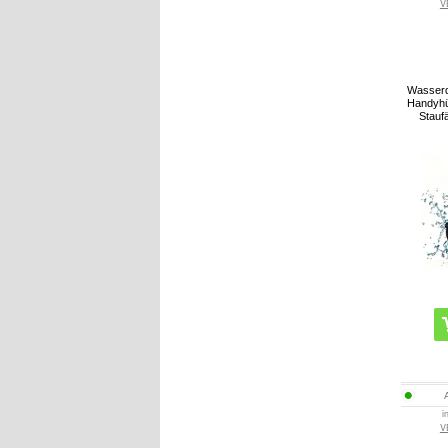
V
Wasserd
Handyhül
Stauf
i
V