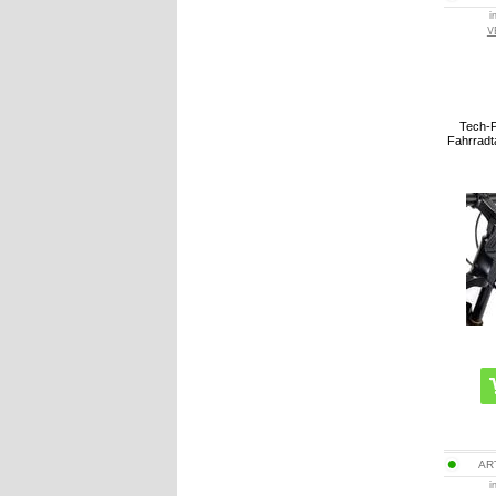
i
V
Tech-P
Fahrradt
AR
i