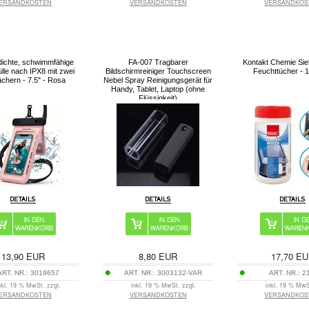
ERSANDKOSTEN
VERSANDKOSTEN
VERSANDKOS
ichte, schwimmfähige
FA-007 Tragbarer
Kontakt Chemie Sie
le nach IPX8 mit zwei
Bildschirmreiniger Touchscreen
Feuchttücher - 1
ächern - 7.5" - Rosa
Nebel Spray Reinigungsgerät für
Handy, Tablet, Laptop (ohne
Flüssigkeit)
13,90
EUR
8,80
EUR
17,70
EU
ART. NR.:
3019657
ART. NR.:
3003132-VAR
ART. NR.:
2
nkl. 19 % MwSt. zzgl.
inkl. 19 % MwSt. zzgl.
inkl. 19 % MwS
ERSANDKOSTEN
VERSANDKOSTEN
VERSANDKOS