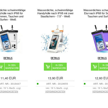
ichte schwimmfähige
Wasserdichte, schwimmfähige
Wasserdichtes schw
zhülle nach IP68 für
Handyhülle nach IPX8 mit zwei
Etui nach IP68 für
mmen, Tauchen und
Staufächern - 7.5" - Weiß
Tauchen und Surfe
Surfen - Weiß
11,40
EUR
13,90
EUR
12,60
EU
ART. NR.:
3019447
ART. NR.:
3019655
ART. NR.:
30
nkl. 19 % MwSt. zzgl.
inkl. 19 % MwSt. zzgl.
inkl. 19 % MwS
ERSANDKOSTEN
VERSANDKOSTEN
VERSANDKOS