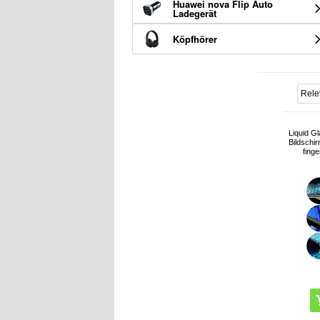
Huawei nova Flip Auto
Ladegerät
Köpfhörer
Liquid G
Bildschir
fing