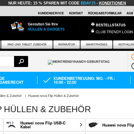
NUR HEUTE:
15 % SPAREN MIT CODE
BDAY15
-
KONDITIONEN
KUNDENSERVICE
KONTAKT
RÜCKGABEFORMULAR
AGB
Gestalten Sie Ihre
BESTELLSTATUS
HÜLLEN & GADGETS
CLUB TRENDY-LOGIN
IPAD UND TABLET ZUBEHÖR
REPARATUR
SMARTPHONES
NOTFALLR
AGE
KUNDENBETREUUNG: MO. - FR.:
GABERECHT
10:00 - 22:00
llen & Zubehör
Huawei nova Flip Hüllen & Zubehör
P HÜLLEN & ZUBEHÖR
Huawei nova Flip USB-C
Huawei nova Flip
Kabel