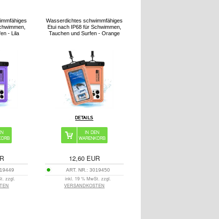
immfähiges
Wasserdichtes schwimmfähiges
 Schwimmen,
Etui nach IP68 für Schwimmen,
n - Lila
Tauchen und Surfen - Orange
R
12,60
EUR
19449
ART. NR.:
3019450
t. zzgl.
inkl. 19 % MwSt. zzgl.
TEN
VERSANDKOSTEN