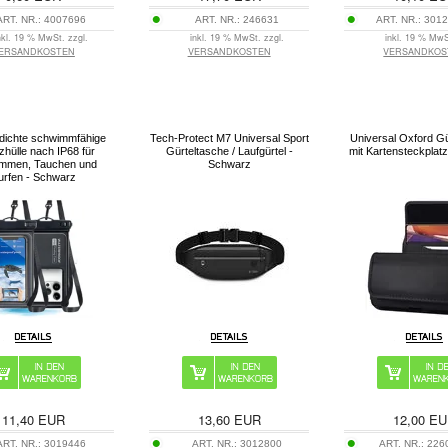
ART. NR.:
4007696
ART. NR.:
246631
ART. NR.:
3012
nkl. 19 % MwSt. zzgl.
inkl. 19 % MwSt. zzgl.
inkl. 19 % MwS
ERSANDKOSTEN
VERSANDKOSTEN
VERSANDKOS
ichte schwimmfähige
Tech-Protect M7 Universal Sport
Universal Oxford Gü
zhülle nach IP68 für
Gürteltasche / Laufgürtel -
mit Kartensteckplatz
mmen, Tauchen und
Schwarz
urfen - Schwarz
11,40
EUR
13,60
EUR
12,00
EU
ART. NR.:
3019446
ART. NR.:
3012800
ART. NR.:
226