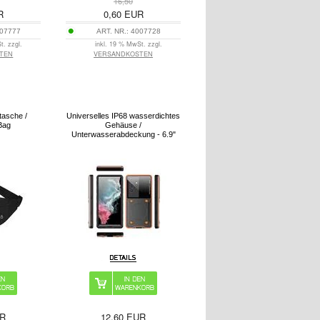
16,50
R
0,60
EUR
07777
ART. NR.:
4007728
t. zzgl.
inkl. 19 % MwSt. zzgl.
TEN
VERSANDKOSTEN
asche /
Universelles IP68 wasserdichtes
Bag
Gehäuse /
Unterwasserabdeckung - 6.9"
R
12,60
EUR