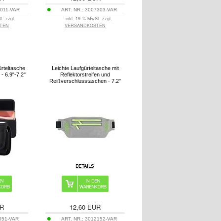
011-VAR
ART. NR.:
3007303-VAR
t. zzgl.
inkl. 19 % MwSt. zzgl.
TEN
VERSANDKOSTEN
rteltasche
Leichte Laufgürteltasche mit
 - 6.9"-7.2"
Reflektorstreifen und
Reißverschlusstaschen - 7.2"
R
12,60
EUR
051-VAR
ART. NR.:
3012152-VAR