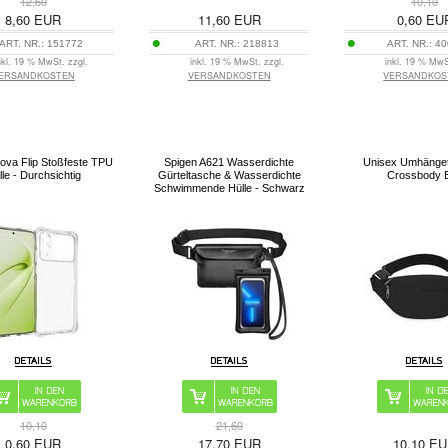
12,60
10,10
8,60
EUR
11,60
EUR
0,60
EU
ART. NR.:
151772
ART. NR.:
218813
ART. NR.:
40
nkl. 19 % MwSt. zzgl.
inkl. 19 % MwSt. zzgl.
inkl. 19 % MwS
ERSANDKOSTEN
VERSANDKOSTEN
VERSANDKOS
ova Flip Stoßfeste TPU
Spigen A621 Wasserdichte
Unisex Umhänget
lle - Durchsichtig
Gürteltasche & Wasserdichte
Crossbody 
Schwimmende Hülle - Schwarz
10,10
21,60
0,60
EUR
17,70
EUR
10,10
EU