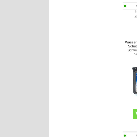
i
V
Wasserd
Schut
Schwi
S