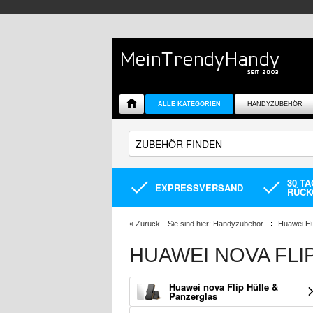
ALLE KATEGORIEN
HANDYZUBEHÖR
30 T
EXPRESSVERSAND
RÜCK
«
Zurück
- Sie sind hier:
Handyzubehör
Huawei Hü
HUAWEI NOVA FLI
Huawei nova Flip Hülle &
Panzerglas