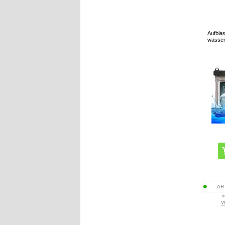
Aufbla
wasser
AR
i
V