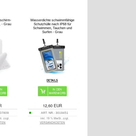
dschirm-
Wasserdichte schwimmfähige
k. - Grau
Schutzhülle nach IP68 für
Schwimmen, Tauchen und
Surfen - Grau
R
12,60
EUR
07809
ART. NR.:
3019451
t. zzgl.
inkl. 19 % MwSt. zzgl.
TEN
VERSANDKOSTEN