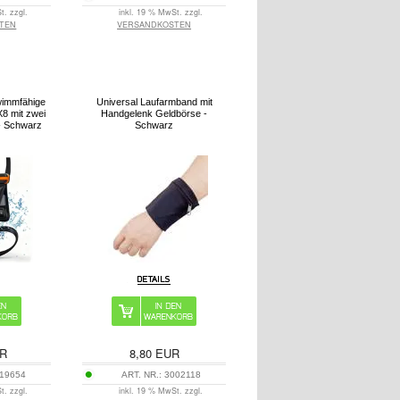
t. zzgl.
inkl. 19 % MwSt. zzgl.
TEN
VERSANDKOSTEN
wimmfähige
Universal Laufarmband mit
8 mit zwei
Handgelenk Geldbörse -
 - Schwarz
Schwarz
R
8,80
EUR
19654
ART. NR.:
3002118
t. zzgl.
inkl. 19 % MwSt. zzgl.