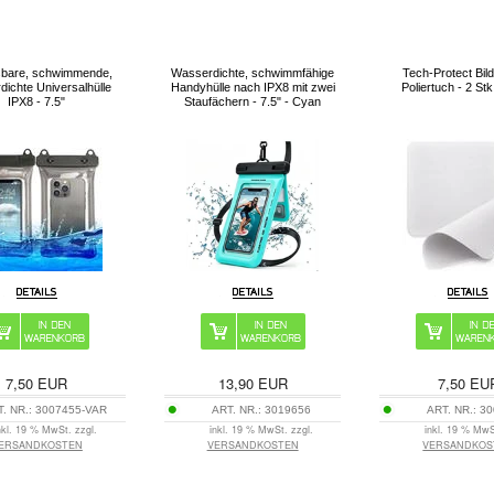
sbare, schwimmende,
Wasserdichte, schwimmfähige
Tech-Protect Bil
dichte Universalhülle
Handyhülle nach IPX8 mit zwei
Poliertuch - 2 St
IPX8 - 7.5"
Staufächern - 7.5" - Cyan
7,50
EUR
13,90
EUR
7,50
EU
T. NR.:
3007455-VAR
ART. NR.:
3019656
ART. NR.:
30
nkl. 19 % MwSt. zzgl.
inkl. 19 % MwSt. zzgl.
inkl. 19 % MwS
ERSANDKOSTEN
VERSANDKOSTEN
VERSANDKOS