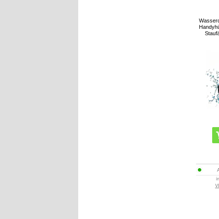
Wasserd
Handyhül
Stauf
i
V