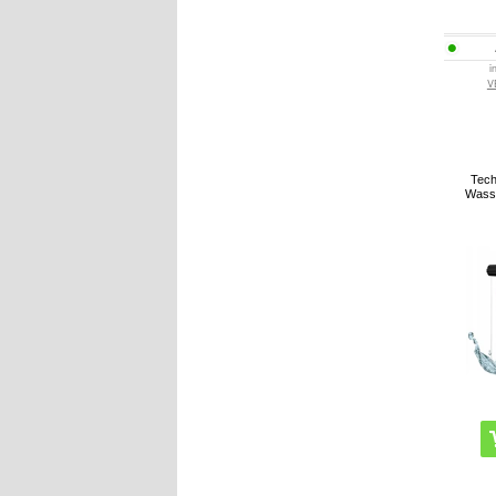
i
V
Tech
Wasse