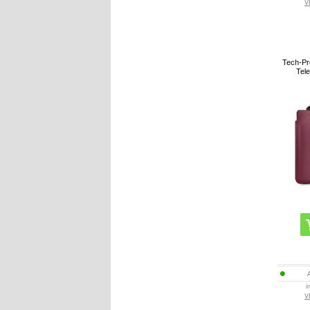
V
Tech-Pr
Tele
i
V