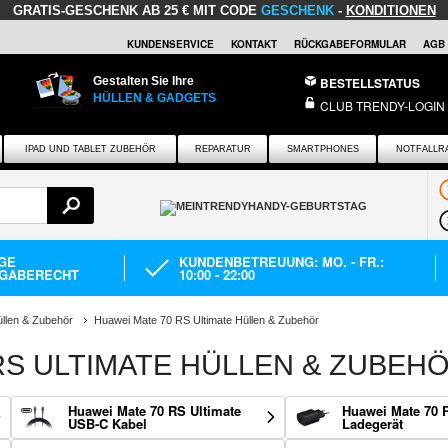
GRATIS-GESCHENK
AB 25 € MIT CODE
GESCHENK
-
KONDITIONEN
KUNDENSERVICE
KONTAKT
RÜCKGABEFORMULAR
AGB
Gestalten Sie Ihre
BESTELLSTATUS
HÜLLEN & GADGETS
CLUB TRENDY-LOGIN
IPAD UND TABLET ZUBEHÖR
REPARATUR
SMARTPHONES
NOTFALLR
AGE
KUNDENBETREUUNG: MO. - FR.:
GABERECHT
10:00 - 22:00
llen & Zubehör
Huawei Mate 70 RS Ultimate Hüllen & Zubehör
RS ULTIMATE HÜLLEN & ZUBEH
Huawei Mate 70 RS Ultimate
Huawei Mate 70 
USB-C Kabel
Ladegerät