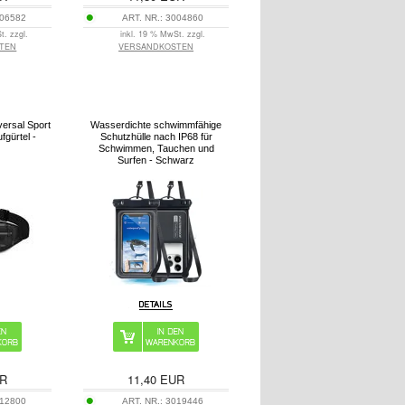
06582
ART. NR.:
3004860
t. zzgl.
inkl. 19 % MwSt. zzgl.
TEN
VERSANDKOSTEN
ersal Sport
Wasserdichte schwimmfähige
fgürtel -
Schutzhülle nach IP68 für
Schwimmen, Tauchen und
Surfen - Schwarz
R
11,40
EUR
12800
ART. NR.:
3019446