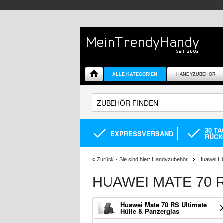
ALLE KATEGORIEN
HANDYZUBEHÖR
30 T
EXPRESSVERSAND
RÜCK
«
Zurück
- Sie sind hier:
Handyzubehör
Huawei Hü
HUAWEI MATE 70 
Huawei Mate 70 RS Ultimate
Hülle & Panzerglas