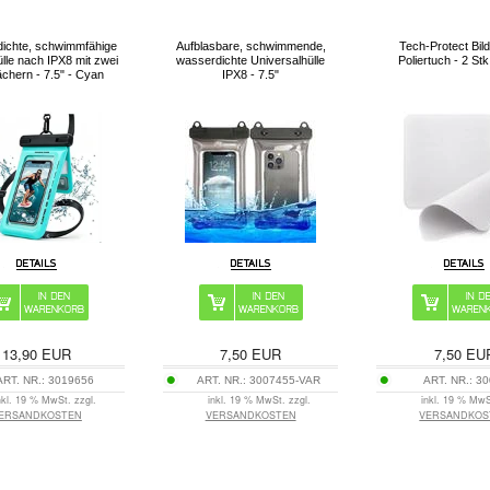
ichte, schwimmfähige
Aufblasbare, schwimmende,
Tech-Protect Bil
le nach IPX8 mit zwei
wasserdichte Universalhülle
Poliertuch - 2 St
ächern - 7.5" - Cyan
IPX8 - 7.5"
13,90
EUR
7,50
EUR
7,50
EU
ART. NR.:
3019656
ART. NR.:
3007455-VAR
ART. NR.:
30
nkl. 19 % MwSt. zzgl.
inkl. 19 % MwSt. zzgl.
inkl. 19 % MwS
ERSANDKOSTEN
VERSANDKOSTEN
VERSANDKOS