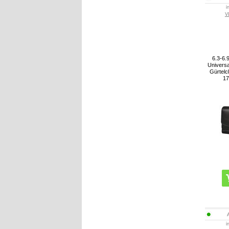
i
V
6.3-6.9
Universa
Gürtelc
17
i