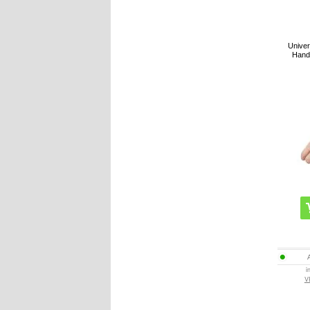
Univer
Hand
i
V