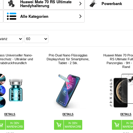
Huawei Mate 70 RS Ultimate
Powerbank
Handyhalterung
Alle Kategorien
lass Universeller Nano-
Prio Dual Nano Flüssigglas
Huawei Mate 70 Pro
mschutz - Ultraklar und
Displayshutz für Smartphone,
RS Ultimate Ful
erabdruckfreundlich
Tablet - 2 Stk.
Panzerglas - 9H 
Rand