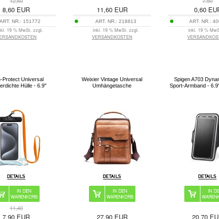
12,60
7,50
8,60
EUR
11,60
EUR
0,60
EU
ART. NR.:
151772
ART. NR.:
218813
ART. NR.:
40
nkl. 19 % MwSt. zzgl.
inkl. 19 % MwSt. zzgl.
inkl. 19 % MwS
ERSANDKOSTEN
VERSANDKOSTEN
VERSANDKOS
-Protect Universal
Weixier Vintage Universal
Spigen A703 Dynam
rdichte Hülle - 6.9"
Umhängetasche
Sport-Armband - 6.9
11,40
7,90
EUR
27,90
EUR
20,70
EU