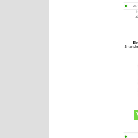
AR
i
V
Ele
Smartpho