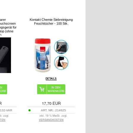
arer
Kontakt Chemie Siebreinigung
Touchscreen
Feuchttücher - 100 Stk.
gsgerät für
top (ohne
t)
R
17,70
EUR
132-VAR
ART. NR.:
214625
t. zzgl.
inkl. 19 % MwSt. zzgl.
TEN
VERSANDKOSTEN