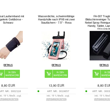
sal Laufarmband mit
Wasserdichte, schwimmfähige
FA-007 Tragb
gelenk Geldbörse -
Handyhülle nach IPX8 mit zwei
Bildschirmreiniger 
Schwarz
Staufächern - 7.5" - Rosa
Nebel Spray Reinigun
Handy, Tablet, Lap
Flüssigkei
8,80
EUR
13,90
EUR
8,80
EU
ART. NR.:
3002118
ART. NR.:
3019657
ART. NR.:
3003
nkl. 19 % MwSt. zzgl.
inkl. 19 % MwSt. zzgl.
inkl. 19 % MwS
ERSANDKOSTEN
VERSANDKOSTEN
VERSANDKOS