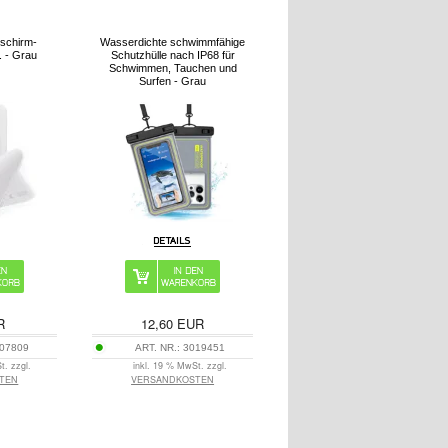
dschirm-
Wasserdichte schwimmfähige
k. - Grau
Schutzhülle nach IP68 für
Schwimmen, Tauchen und
Surfen - Grau
R
12,60
EUR
07809
ART. NR.:
3019451
t. zzgl.
inkl. 19 % MwSt. zzgl.
TEN
VERSANDKOSTEN