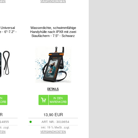
TEN
VERSANDKOSTEN
 Universal
Wasserdichte, schwimmfähige
- 6"-7.2" -
Handyhülle nach IPX8 mit zwei
Staufächern - 7.5" - Schwarz
R
13,90
EUR
14855
ART. NR.:
3019654
t. zzgl.
inkl. 19 % MwSt. zzgl.
TEN
VERSANDKOSTEN