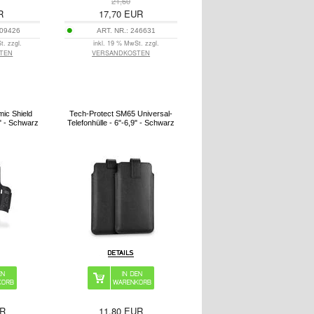
21,60
R
17,70
EUR
09426
ART. NR.:
246631
t. zzgl.
inkl. 19 % MwSt. zzgl.
TEN
VERSANDKOSTEN
ic Shield
Tech-Protect SM65 Universal-
" - Schwarz
Telefonhülle - 6"-6,9" - Schwarz
R
11,80
EUR