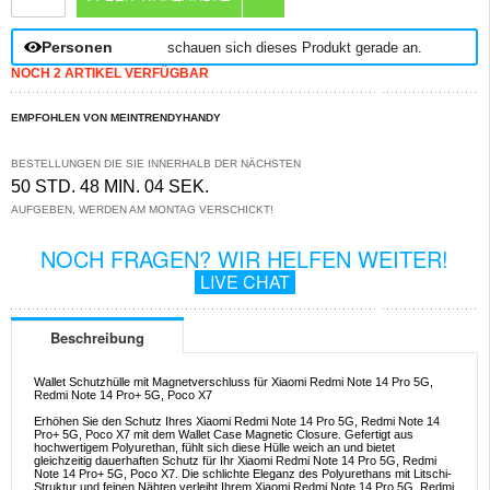
Personen
schauen sich dieses Produkt gerade an.
NOCH 2 ARTIKEL VERFÜGBAR
EMPFOHLEN VON MEINTRENDYHANDY
BESTELLUNGEN DIE SIE INNERHALB DER NÄCHSTEN
50 STD. 48 MIN. 04 SEK.
AUFGEBEN, WERDEN AM MONTAG VERSCHICKT!
NOCH FRAGEN? WIR HELFEN WEITER!
LIVE CHAT
Beschreibung
Wallet Schutzhülle mit Magnetverschluss für Xiaomi Redmi Note 14 Pro 5G,
Redmi Note 14 Pro+ 5G, Poco X7
Erhöhen Sie den Schutz Ihres Xiaomi Redmi Note 14 Pro 5G, Redmi Note 14
Pro+ 5G, Poco X7 mit dem Wallet Case Magnetic Closure. Gefertigt aus
hochwertigem Polyurethan, fühlt sich diese Hülle weich an und bietet
gleichzeitig dauerhaften Schutz für Ihr Xiaomi Redmi Note 14 Pro 5G, Redmi
Note 14 Pro+ 5G, Poco X7. Die schlichte Eleganz des Polyurethans mit Litschi-
Struktur und feinen Nähten verleiht Ihrem Xiaomi Redmi Note 14 Pro 5G, Redmi