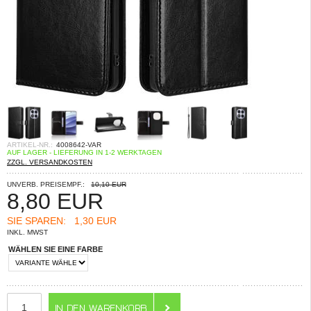
ARTIKEL-NR.:
4008642-VAR
AUF LAGER - LIEFERUNG IN 1-2 WERKTAGEN
ZZGL. VERSANDKOSTEN
UNVERB. PREISEMPF.:
10,10 EUR
8,80
EUR
SIE SPAREN:
1,30 EUR
INKL. MWST
WÄHLEN SIE EINE FARBE
ANZAHL