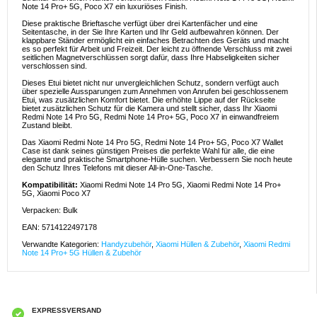
Note 14 Pro+ 5G, Poco X7 ein luxuriöses Finish.
Diese praktische Brieftasche verfügt über drei Kartenfächer und eine
Seitentasche, in der Sie Ihre Karten und Ihr Geld aufbewahren können. Der
klappbare Ständer ermöglicht ein einfaches Betrachten des Geräts und macht
es so perfekt für Arbeit und Freizeit. Der leicht zu öffnende Verschluss mit zwei
seitlichen Magnetverschlüssen sorgt dafür, dass Ihre Habseligkeiten sicher
verschlossen sind.
Dieses Etui bietet nicht nur unvergleichlichen Schutz, sondern verfügt auch
über spezielle Aussparungen zum Annehmen von Anrufen bei geschlossenem
Etui, was zusätzlichen Komfort bietet. Die erhöhte Lippe auf der Rückseite
bietet zusätzlichen Schutz für die Kamera und stellt sicher, dass Ihr Xiaomi
Redmi Note 14 Pro 5G, Redmi Note 14 Pro+ 5G, Poco X7 in einwandfreiem
Zustand bleibt.
Das Xiaomi Redmi Note 14 Pro 5G, Redmi Note 14 Pro+ 5G, Poco X7 Wallet
Case ist dank seines günstigen Preises die perfekte Wahl für alle, die eine
elegante und praktische Smartphone-Hülle suchen. Verbessern Sie noch heute
den Schutz Ihres Telefons mit dieser All-in-One-Tasche.
Kompatibilität:
Xiaomi Redmi Note 14 Pro 5G, Xiaomi Redmi Note 14 Pro+
5G, Xiaomi Poco X7
Verpacken: Bulk
EAN: 5714122497178
Verwandte Kategorien:
Handyzubehör
,
Xiaomi Hüllen & Zubehör
,
Xiaomi Redmi
Note 14 Pro+ 5G Hüllen & Zubehör
EXPRESSVERSAND