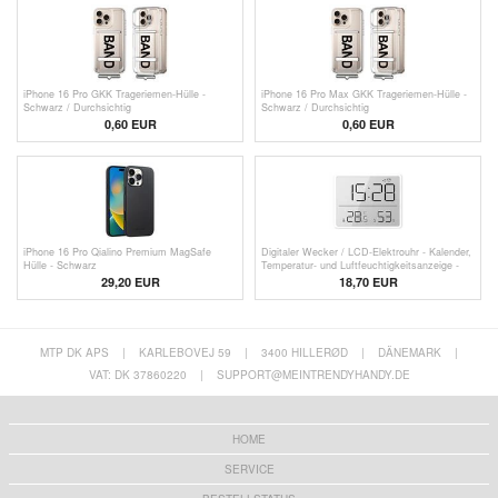
iPhone 16 Pro GKK Trageriemen-Hülle -
iPhone 16 Pro Max GKK Trageriemen-Hülle -
Schwarz / Durchsichtig
Schwarz / Durchsichtig
0,60
EUR
0,60
EUR
iPhone 16 Pro Qialino Premium MagSafe
Digitaler Wecker / LCD-Elektrouhr - Kalender,
Hülle - Schwarz
Temperatur- und Luftfeuchtigkeitsanzeige -
Weiß
29,20 EUR
18,70 EUR
MTP DK APS
|
KARLEBOVEJ 59
|
3400 HILLERØD
|
DÄNEMARK
|
VAT: DK 37860220
|
SUPPORT@MEINTRENDYHANDY.DE
HOME
SERVICE