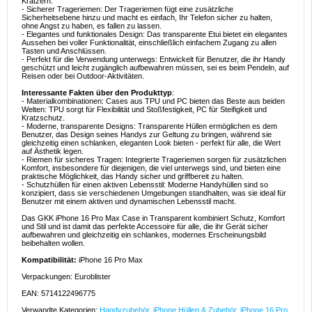
Kratzern.
- Sicherer Trageriemen: Der Trageriemen fügt eine zusätzliche
Sicherheitsebene hinzu und macht es einfach, Ihr Telefon sicher zu halten,
ohne Angst zu haben, es fallen zu lassen.
- Elegantes und funktionales Design: Das transparente Etui bietet ein elegantes
Aussehen bei voller Funktionalität, einschließlich einfachem Zugang zu allen
Tasten und Anschlüssen.
- Perfekt für die Verwendung unterwegs: Entwickelt für Benutzer, die ihr Handy
geschützt und leicht zugänglich aufbewahren müssen, sei es beim Pendeln, auf
Reisen oder bei Outdoor-Aktivitäten.
Interessante Fakten über den Produkttyp
:
- Materialkombinationen: Cases aus TPU und PC bieten das Beste aus beiden
Welten: TPU sorgt für Flexibilität und Stoßfestigkeit, PC für Steifigkeit und
Kratzschutz.
- Moderne, transparente Designs: Transparente Hüllen ermöglichen es dem
Benutzer, das Design seines Handys zur Geltung zu bringen, während sie
gleichzeitig einen schlanken, eleganten Look bieten - perfekt für alle, die Wert
auf Ästhetik legen.
- Riemen für sicheres Tragen: Integrierte Trageriemen sorgen für zusätzlichen
Komfort, insbesondere für diejenigen, die viel unterwegs sind, und bieten eine
praktische Möglichkeit, das Handy sicher und griffbereit zu halten.
- Schutzhüllen für einen aktiven Lebensstil: Moderne Handyhüllen sind so
konzipiert, dass sie verschiedenen Umgebungen standhalten, was sie ideal für
Benutzer mit einem aktiven und dynamischen Lebensstil macht.
Das GKK iPhone 16 Pro Max Case in Transparent kombiniert Schutz, Komfort
und Stil und ist damit das perfekte Accessoire für alle, die ihr Gerät sicher
aufbewahren und gleichzeitig ein schlankes, modernes Erscheinungsbild
beibehalten wollen.
Kompatibilität:
iPhone 16 Pro Max
Verpackungen: Euroblister
EAN: 5714122496775
Verwandte Kategorien:
Handyzubehör
,
iPhone Hüllen & Zubehör
,
iPhone 16 Pro