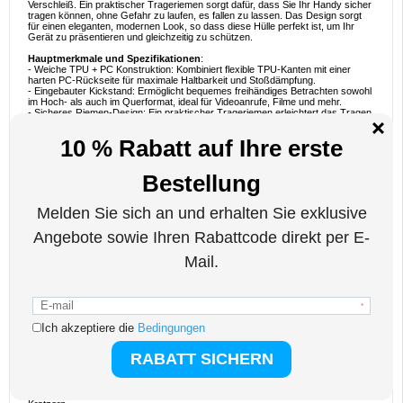
Verschleiß. Ein praktischer Trageriemen sorgt dafür, dass Sie Ihr Handy sicher
tragen können, ohne Gefahr zu laufen, es fallen zu lassen. Das Design sorgt
für einen eleganten, modernen Look, so dass diese Hülle perfekt ist, um Ihr
Gerät zu präsentieren und gleichzeitig zu schützen.
Hauptmerkmale und Spezifikationen
:
- Weiche TPU + PC Konstruktion: Kombiniert flexible TPU-Kanten mit einer
harten PC-Rückseite für maximale Haltbarkeit und Stoßdämpfung.
- Eingebauter Kickstand: Ermöglicht bequemes freihändiges Betrachten sowohl
im Hoch- als auch im Querformat, ideal für Videoanrufe, Filme und mehr.
- Sicheres Riemen-Design: Ein praktischer Trageriemen erleichtert das Tragen
des Geräts und verringert das Risiko, dass es im täglichen Gebrauch
versehentlich herunterfällt.
- Transparente Oberfläche: Das schlanke, halbtransparente Design bietet
einen eleganten Look und lässt die natürliche Schönheit Ihres iPhone 16 Pro
Max durchscheinen.
- Präzise Ausschnitte: Ermöglicht den einfachen Zugang zu allen Anschlüssen,
Tasten und Funktionen, einschließlich Kameras, Lautsprechern und dem
Ladeanschluss.
Ideale Verwendungsbeispiele
:
- Tägliches Pendeln: Verwenden Sie den Trageriemen, um Ihr Telefon sicher zu
tragen, während Sie sich durch belebte Straßen bewegen, um bei Bedarf
schnell darauf zugreifen zu können.
- Freihändiges Betrachten: Stützen Sie Ihr Handy mit dem Ständer bei
Videoanrufen, Streaming oder Online-Rezepten ab.
- Aktive Lebensstile: Das robuste Design bietet zuverlässigen Schutz bei
Workouts, Outdoor-Abenteuern und anderen aktiven Aktivitäten.
- Arbeit und Freizeit: Wechseln Sie mühelos zwischen beruflichen und privaten
Umgebungen mit einer Tasche, die Stil und Funktionalität vereint.
- Präsentieren Sie Ihr Telefon: Durch die transparente Oberfläche können Sie
das elegante Design Ihres iPhone 16 Pro Max zur Geltung bringen und ihm
einen modernen Touch verleihen.
Gründe zum Kauf
:
- Verbesserter Schutz: Weiche TPU- und harte PC-Materialien bieten eine
hervorragende Stoßdämpfung und schützen Ihr Telefon vor Stürzen und