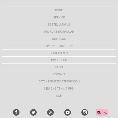
iPhone 16 Pro Max Durchsichtig Hülle mit
AirPods 4 TPU stoßfeste verstärkte Hülle -
Silikon-Handschlaufe - Rosa
Militärischer Schutz mit Karabiner - Rot
12,60 EUR
8,80 EUR
HOME
SERVICE
BESTELLSTATUS
RÜCKGABEFORMULAR
ÜBER UNS
Ergonomisches Kopfband für Meta Quest 3S -
iPhone 16 Pro GKK Trageriemen-Hülle -
360 klappbares VR-Stirnband - Weiß
Schwarz / Durchsichtig
REPARATURANLEITUNG
18,60
EUR
0,60
EUR
CLUB TRENDY
IMPRESSUM
BLOG
KONTAKT
iPhone 16 Pro Qialino Premium MagSafe
Digitaler Wecker / LCD-Elektrouhr - Kalender,
Hülle - Schwarz
Temperatur- und Luftfeuchtigkeitsanzeige -
DATENSCHUTZBESTIMMUNGEN
Weiß
29,20 EUR
18,70 EUR
NEUIGKEITEN & TIPPS
AGB