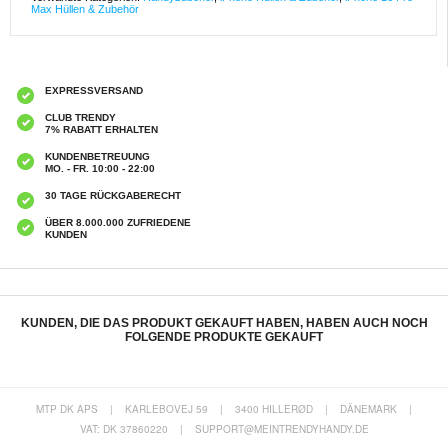
Max Hüllen & Zubehör
EXPRESSVERSAND
CLUB TRENDY
7% RABATT ERHALTEN
KUNDENBETREUUNG
MO. - FR. 10:00 - 22:00
30 TAGE RÜCKGABERECHT
ÜBER 8.000.000 ZUFRIEDENE
KUNDEN
KUNDEN, DIE DAS PRODUKT GEKAUFT HABEN, HABEN AUCH NOCH
FOLGENDE PRODUKTE GEKAUFT
MTP DK APS
|
KARLEBOVEJ 59
|
3400 HILLERØD
|
DÄNEMARK
|
VAT: DK 37860220
|
SUPPORT@MEINTRENDYHANDY.DE