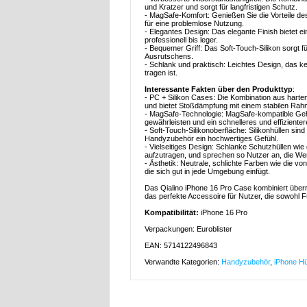
und Kratzer und sorgt für langfristigen Schutz.
- MagSafe-Komfort: Genießen Sie die Vorteile 
für eine problemlose Nutzung.
- Elegantes Design: Das elegante Finish bietet
professionell bis leger.
- Bequemer Griff: Das Soft-Touch-Silikon sorgt f
Ausrutschens.
- Schlank und praktisch: Leichtes Design, das k
tragen ist.
Interessante Fakten über den Produkttyp
:
- PC + Silikon Cases: Die Kombination aus harte
und bietet Stoßdämpfung mit einem stabilen Rah
- MagSafe-Technologie: MagSafe-kompatible Gehäu
gewährleisten und ein schnelleres und effiziente
- Soft-Touch-Silikonoberfläche: Silikonhüllen sin
Handyzubehör ein hochwertiges Gefühl.
- Vielseitiges Design: Schlanke Schutzhüllen wie 
aufzutragen, und sprechen so Nutzer an, die Wert 
- Ästhetik: Neutrale, schlichte Farben wie die vo
die sich gut in jede Umgebung einfügt.
Das Qialino iPhone 16 Pro Case kombiniert über
das perfekte Accessoire für Nutzer, die sowohl F
Kompatibilität:
iPhone 16 Pro
Verpackungen: Euroblister
EAN: 5714122496843
Verwandte Kategorien:
Handyzubehör
,
iPhone Hü