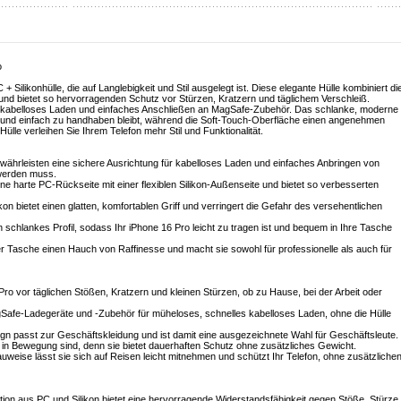
o
+ Silikonhülle, die auf Langlebigkeit und Stil ausgelegt ist. Diese elegante Hülle kombiniert di
PC und bietet so hervorragenden Schutz vor Stürzen, Kratzern und täglichem Verschleiß.
s kabelloses Laden und einfaches Anschließen an MagSafe-Zubehör. Das schlanke, moderne
ht und einfach zu handhaben bleibt, während die Soft-Touch-Oberfläche einen angenehmen
 Hülle verleihen Sie Ihrem Telefon mehr Stil und Funktionalität.
währleisten eine sichere Ausrichtung für kabelloses Laden und einfaches Anbringen von
 werden muss.
ine harte PC-Rückseite mit einer flexiblen Silikon-Außenseite und bietet so verbesserten
on bietet einen glatten, komfortablen Griff und verringert die Gefahr des versehentlichen
n schlankes Profil, sodass Ihr iPhone 16 Pro leicht zu tragen ist und bequem in Ihre Tasche
der Tasche einen Hauch von Raffinesse und macht sie sowohl für professionelle als auch für
 Pro vor täglichen Stößen, Kratzern und kleinen Stürzen, ob zu Hause, bei der Arbeit oder
afe-Ladegeräte und -Zubehör für müheloses, schnelles kabelloses Laden, ohne die Hülle
sign passt zur Geschäftskleidung und ist damit eine ausgezeichnete Wahl für Geschäftsleute.
mer in Bewegung sind, denn sie bietet dauerhaften Schutz ohne zusätzliches Gewicht.
auweise lässt sie sich auf Reisen leicht mitnehmen und schützt Ihr Telefon, ohne zusätzliche
tion aus PC und Silikon bietet eine hervorragende Widerstandsfähigkeit gegen Stöße, Stürze