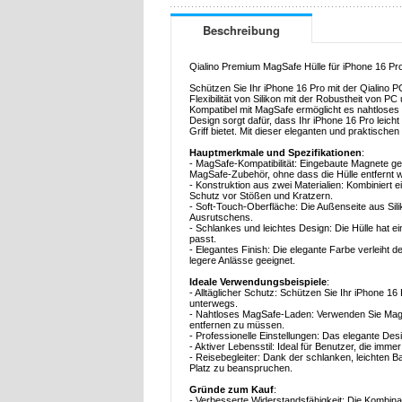
Beschreibung
Qialino Premium MagSafe Hülle für iPhone 16 Pr
Schützen Sie Ihr iPhone 16 Pro mit der Qialino PC 
Flexibilität von Silikon mit der Robustheit von 
Kompatibel mit MagSafe ermöglicht es nahtlose
Design sorgt dafür, dass Ihr iPhone 16 Pro leic
Griff bietet. Mit dieser eleganten und praktischen
Hauptmerkmale und Spezifikationen
:
- MagSafe-Kompatibilität: Eingebaute Magnete ge
MagSafe-Zubehör, ohne dass die Hülle entfernt
- Konstruktion aus zwei Materialien: Kombiniert e
Schutz vor Stößen und Kratzern.
- Soft-Touch-Oberfläche: Die Außenseite aus Silik
Ausrutschens.
- Schlankes und leichtes Design: Die Hülle hat ei
passt.
- Elegantes Finish: Die elegante Farbe verleiht 
legere Anlässe geeignet.
Ideale Verwendungsbeispiele
:
- Alltäglicher Schutz: Schützen Sie Ihr iPhone 16
unterwegs.
- Nahtloses MagSafe-Laden: Verwenden Sie MagS
entfernen zu müssen.
- Professionelle Einstellungen: Das elegante De
- Aktiver Lebensstil: Ideal für Benutzer, die im
- Reisebegleiter: Dank der schlanken, leichten B
Platz zu beanspruchen.
Gründe zum Kauf
:
- Verbesserte Widerstandsfähigkeit: Die Kombina