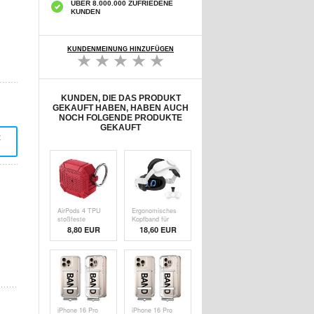
ÜBER 8.000.000 ZUFRIEDENE
KUNDEN
KUNDENMEINUNG HINZUFÜGEN
KUNDEN, DIE DAS PRODUKT
GEKAUFT HABEN, HABEN AUCH
NOCH FOLGENDE PRODUKTE
GEKAUFT
t
AirPods 4 TPU
Ergonomisches
stoßfeste
Kopfband für
verstärkte Hülle -
Meta Quest 3S -
8,80 EUR
18,60
EUR
Militärischer
360 klappbares
Schutz mit
VR-Stirnband -
Karabiner - Rot
Weiß
iPhone 16 Pro
iPhone 16 Pro