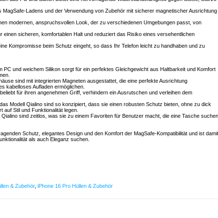
des MagSafe-Ladens und der Verwendung von Zubehör mit sicherer magnetischer Ausrichtung
 einen modernen, anspruchsvollen Look, der zu verschiedenen Umgebungen passt, von
ür einen sicheren, komfortablen Halt und reduziert das Risiko eines versehentlichen
eine Kompromisse beim Schutz eingeht, so dass Ihr Telefon leicht zu handhaben und zu
m PC und weichem Silikon sorgt für ein perfektes Gleichgewicht aus Haltbarkeit und Komfort
men.
se sind mit integrierten Magneten ausgestattet, die eine perfekte Ausrichtung
res kabelloses Aufladen ermöglichen.
d beliebt für ihren angenehmen Griff, verhindern ein Ausrutschen und verleihen dem
das Modell Qialino sind so konzipiert, dass sie einen robusten Schutz bieten, ohne zu dick
auf Stil und Funktionalität legen.
n Qialino sind zeitlos, was sie zu einem Favoriten für Benutzer macht, die eine Tasche suchen
ragenden Schutz, elegantes Design und den Komfort der MagSafe-Kompatibilität und ist dami
unktionalität als auch Eleganz suchen.
llen & Zubehör
,
iPhone 16 Pro Hüllen & Zubehör