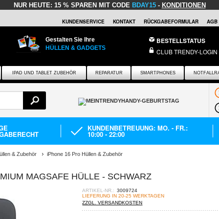
NUR HEUTE:
15 % SPAREN MIT CODE
BDAY15
-
KONDITIONEN
KUNDENSERVICE
KONTAKT
RÜCKGABEFORMULAR
AGB
Gestalten Sie Ihre
BESTELLSTATUS
HÜLLEN & GADGETS
CLUB TRENDY-LOGIN
IPAD UND TABLET ZUBEHÖR
REPARATUR
SMARTPHONES
NOTFALLR
AGE
KUNDENBETREUUNG: MO. - FR.:
GABERECHT
10:00 - 22:00
üllen & Zubehör
iPhone 16 Pro Hüllen & Zubehör
EMIUM MAGSAFE HÜLLE - SCHWARZ
ARTIKEL-NR.:
3009724
LIEFERUNG IN 20-25 WERKTAGEN
ZZGL. VERSANDKOSTEN