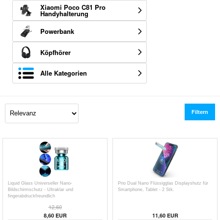
Xiaomi Poco C81 Pro
Handyhalterung
Powerbank
Köpfhörer
Alle Kategorien
Filtern
Liquid Glass Universeller Nano-
Prio Dual Nano Flüssigglas Displayshutz für
Bildschirmschutz - Ultraklar und
Smartphone, Tablet - 2 Stk.
fingerabdruckfreundlich
12,60
8,60
EUR
11,60
EUR