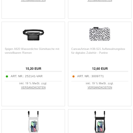
Spigen A620 Wasserdichte Gürteltasche mit
CanvasArtisan H36-S21 Aufbewahrungsbox
verstellbarem Riemen
für digitales Zubehör - Punkte
15,20
EUR
12,60
EUR
ART. NR.:
252141-VAR
ART. NR.:
3009771
inkl. 19 % MwSt. zzgl.
inkl. 19 % MwSt. zzgl.
VERSANDKOSTEN
VERSANDKOSTEN