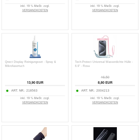
inkl. 19 % MwSt. zzgl.
inkl. 19 % MwSt. zzgl.
VERSANDKOSTEN
VERSANDKOSTEN
Qnect Display Reinigungsset - Spray &
Tech-Protect Universal Wasserdichte Hülle -
Mikrofasertuch
6.9" - Rosa
16,50
13,90
EUR
8,80
EUR
ART. NR.:
218563
ART. NR.:
2004213
inkl. 19 % MwSt. zzgl.
inkl. 19 % MwSt. zzgl.
VERSANDKOSTEN
VERSANDKOSTEN