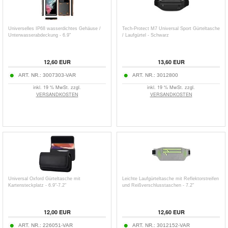
Universelles IP68 wasserdichtes Gehäuse /
Tech-Protect M7 Universal Sport Gürteltasche
Unterwasserabdeckung - 6.9"
/ Laufgürtel - Schwarz
12,60
EUR
13,60
EUR
ART. NR.:
3007303-VAR
ART. NR.:
3012800
inkl. 19 % MwSt. zzgl.
inkl. 19 % MwSt. zzgl.
VERSANDKOSTEN
VERSANDKOSTEN
Universal Oxford Gürteltasche mit
Leichte Laufgürteltasche mit Reflektorstreifen
Kartensteckplatz - 6.9"-7.2"
und Reißverschlusstaschen - 7.2"
12,00
EUR
12,60
EUR
ART. NR.:
226051-VAR
ART. NR.:
3012152-VAR