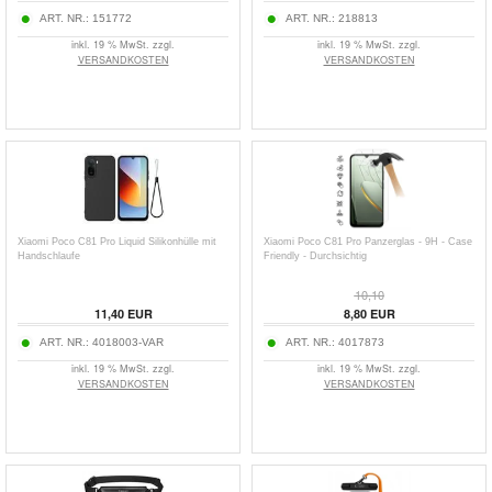
ART. NR.:
151772
ART. NR.:
218813
inkl. 19 % MwSt. zzgl.
inkl. 19 % MwSt. zzgl.
VERSANDKOSTEN
VERSANDKOSTEN
Xiaomi Poco C81 Pro Liquid Silikonhülle mit
Xiaomi Poco C81 Pro Panzerglas - 9H - Case
Handschlaufe
Friendly - Durchsichtig
10,10
11,40
EUR
8,80
EUR
ART. NR.:
4018003-VAR
ART. NR.:
4017873
inkl. 19 % MwSt. zzgl.
inkl. 19 % MwSt. zzgl.
VERSANDKOSTEN
VERSANDKOSTEN