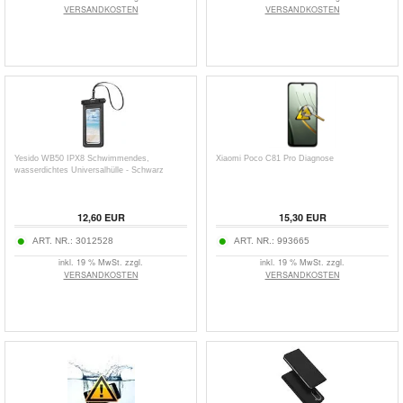
VERSANDKOSTEN
VERSANDKOSTEN
Yesido WB50 IPX8 Schwimmendes,
Xiaomi Poco C81 Pro Diagnose
wasserdichtes Universalhülle - Schwarz
12,60
EUR
15,30
EUR
ART. NR.:
3012528
ART. NR.:
993665
inkl. 19 % MwSt. zzgl.
inkl. 19 % MwSt. zzgl.
VERSANDKOSTEN
VERSANDKOSTEN