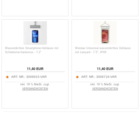
Wasserdichtes Smartphone-Gehäuse mit
Weiniao Universal wasserdichtes Gehäuse
Schiebemechanismus - 7,2"
mit Lanyard - 7.5", IPX8
11,40
EUR
11,40
EUR
ART. NR.:
3006915-VAR
ART. NR.:
3006716-VAR
inkl. 19 % MwSt. zzgl.
inkl. 19 % MwSt. zzgl.
VERSANDKOSTEN
VERSANDKOSTEN