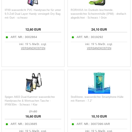
IPX8 wasserdicht PVC Handytasche für unter
RORHXIA Im Dunkeln leuchtende,
9,5-Zoll Dual Layer Handy versiegelt Dry Bag
wasserdichte Schwimmhülle (IP68) - dreifach
mit Gurt - schwarz
abgedichtet - Schwarz / Grün
12,60
EUR
24,10
EUR
ART. NR.:
3002864
ART. NR.:
3019292
inkl. 19 % MwSt. zzgl.
inkl. 19 % MwSt. zzgl.
VERSANDKOSTEN
VERSANDKOSTEN
Spigen A603 Dual-Kammer wasserdichte
Stoßfeste, wasserdichte Smartphone-Hülle
Handytasche & Wertsachen Tasche -
mit Riemen - 7.2"
IPX8/30m - Schwarz / Klar
21,60
16,60
EUR
10,10
EUR
ART. NR.:
3013685
ART. NR.:
3007396-VAR
inkl. 19 % MwSt. zzgl.
inkl. 19 % MwSt. zzgl.