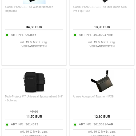
Xiaomi Poco C81 Pro Wasserschaden
Xiaomi Poco C81/C81 Pro Dux Ducis Skin
Reparatur
Pro Flip Hülle
34,50
EUR
13,90
EUR
ART. NR.:
993666
ART. NR.:
4018004-VAR
inkl. 19 % MwSt. zzgl.
inkl. 19 % MwSt. zzgl.
VERSANDKOSTEN
VERSANDKOSTEN
Tech-Protect M7 Universal Sportarmband 6.9"
Araree Aquaproof Tasche - IPX8
- Schwarz
15,20
11,70
EUR
12,60
EUR
ART. NR.:
3014073
ART. NR.:
3013081-VAR
inkl. 19 % MwSt. zzgl.
inkl. 19 % MwSt. zzgl.
VERSANDKOSTEN
VERSANDKOSTEN