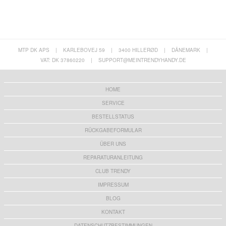
MTP DK APS
|
KARLEBOVEJ 59
|
3400 HILLERØD
|
DÄNEMARK
|
VAT: DK 37860220
|
SUPPORT@MEINTRENDYHANDY.DE
HOME
SERVICE
BESTELLSTATUS
RÜCKGABEFORMULAR
ÜBER UNS
REPARATURANLEITUNG
CLUB TRENDY
IMPRESSUM
BLOG
KONTAKT
DATENSCHUTZBESTIMMUNGEN