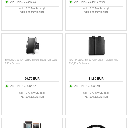
ART. NR.:
3014292
ART. NR.:
223445-VAR
inkl. 19 % MwSt. zzgl.
inkl. 19 % MwSt. zzgl.
VERSANDKOSTEN
VERSANDKOSTEN
Spigen A703 Dynamic Shield Sport-Armband -
Tech-Protect SM65 Universal-Telefonhülle -
6.9" - Schwarz
6"-6,9" - Schwarz
20,70
EUR
11,80
EUR
ART. NR.:
3006582
ART. NR.:
3004860
inkl. 19 % MwSt. zzgl.
inkl. 19 % MwSt. zzgl.
VERSANDKOSTEN
VERSANDKOSTEN