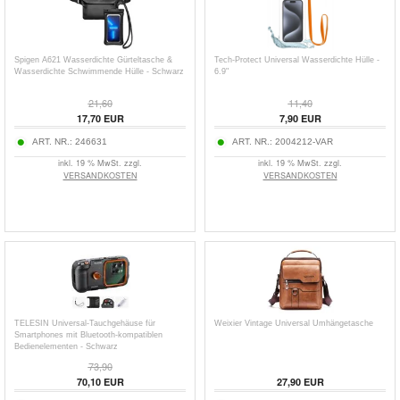
Spigen A621 Wasserdichte Gürteltasche &
Tech-Protect Universal Wasserdichte Hülle -
Wasserdichte Schwimmende Hülle - Schwarz
6.9"
21,60
11,40
17,70
EUR
7,90
EUR
ART. NR.:
246631
ART. NR.:
2004212-VAR
inkl. 19 % MwSt. zzgl.
inkl. 19 % MwSt. zzgl.
VERSANDKOSTEN
VERSANDKOSTEN
TELESIN Universal-Tauchgehäuse für
Weixier Vintage Universal Umhängetasche
Smartphones mit Bluetooth-kompatiblen
Bedienelementen - Schwarz
73,90
70,10
EUR
27,90
EUR