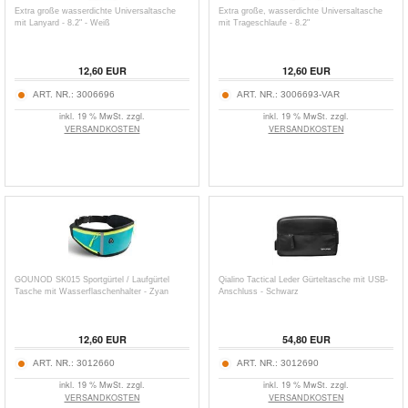
Extra große wasserdichte Universaltasche
Extra große, wasserdichte Universaltasche
mit Lanyard - 8.2" - Weiß
mit Trageschlaufe - 8.2"
12,60
EUR
12,60
EUR
ART. NR.:
3006696
ART. NR.:
3006693-VAR
inkl. 19 % MwSt. zzgl.
inkl. 19 % MwSt. zzgl.
VERSANDKOSTEN
VERSANDKOSTEN
GOUNOD SK015 Sportgürtel / Laufgürtel
Qialino Tactical Leder Gürteltasche mit USB-
Tasche mit Wasserflaschenhalter - Zyan
Anschluss - Schwarz
12,60
EUR
54,80
EUR
ART. NR.:
3012660
ART. NR.:
3012690
inkl. 19 % MwSt. zzgl.
inkl. 19 % MwSt. zzgl.
VERSANDKOSTEN
VERSANDKOSTEN