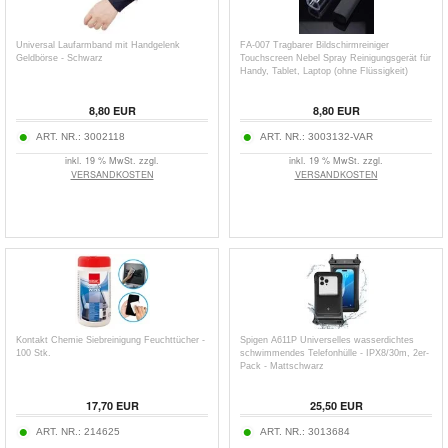
Universal Laufarmband mit Handgelenk
FA-007 Tragbarer Bildschirmreiniger
Geldbörse - Schwarz
Touchscreen Nebel Spray Reinigungsgerät für
Handy, Tablet, Laptop (ohne Flüssigkeit)
8,80
EUR
8,80
EUR
ART. NR.:
3002118
ART. NR.:
3003132-VAR
inkl. 19 % MwSt. zzgl.
inkl. 19 % MwSt. zzgl.
VERSANDKOSTEN
VERSANDKOSTEN
Kontakt Chemie Siebreinigung Feuchttücher -
Spigen A611P Universelles wasserdichtes
100 Stk.
schwimmendes Telefonhülle - IPX8/30m, 2er-
Pack - Mattschwarz
17,70
EUR
25,50
EUR
ART. NR.:
214625
ART. NR.:
3013684