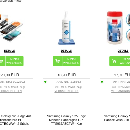
anzerglas - klar
20,30
EUR
13,90
EUR
17,70
EU
ART. NR.:
3012802
ART. NR.:
218563
ART. NR.:
2
nkl. 19 % MwSt. zzgl.
inkl. 19 % MwSt. zzgl.
inkl. 19 % MwS
ERSANDKOSTEN
VERSANDKOSTEN
VERSANDKOS
Galaxy S25 Edge Anti-
Samsung Galaxy S25 Edge
Samsung Galaxy 
flektionsfolie EF-
Mobeen Panzerglas GP-
PanzerGlass 2-in
CTEGWW - 2 Stück.
TTS937AECTW - Klar