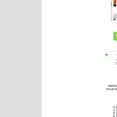
i
V
Samsu
Privat P