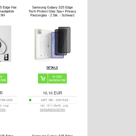
5 Edge Hat
Samsung Galaxy S25 Edge
raobjektiv
Tech-Protect Glas Spy+ Privacy
- 9H
Panzerglas - 2 Stk. - Schwarz
R
10,10
EUR
799-VAR
ART. NR.:
2007018
t. zzgl.
inkl. 19 % MwSt. zzgl.
TEN
VERSANDKOSTEN