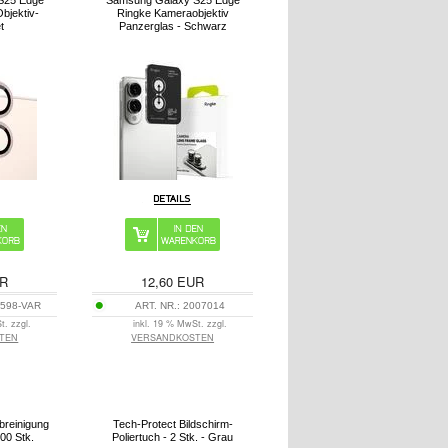
S25 Edge
Samsung Galaxy S25 Edge
bjektiv-
Ringke Kameraobjektiv
t
Panzerglas - Schwarz
R
12,60
EUR
598-VAR
ART. NR.:
2007014
t. zzgl.
inkl. 19 % MwSt. zzgl.
TEN
VERSANDKOSTEN
breinigung
Tech-Protect Bildschirm-
00 Stk.
Poliertuch - 2 Stk. - Grau