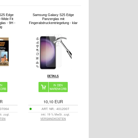
S25 Edge
Samsung Galaxy S25 Edge
-Wide Fit
Panzerglas mit
las - 9H -
Fingerabdruckentriegelung - klar
ig
R
10,10
EUR
07064
ART. NR.:
4012007
t. zzgl.
inkl. 19 % MwSt. zzgl.
TEN
VERSANDKOSTEN