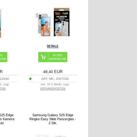
R
49,40
EUR
12848
ART. NR.:
2007030
t. zzgl.
inkl. 19 % MwSt. zzgl.
TEN
VERSANDKOSTEN
S25 Edge
Samsung Galaxy S25 Edge
ps Kamera
Ringke Easy Slide Panzerglas -
utz
2 Stk.