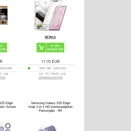
R
17,70
EUR
033-VAR
ART. NR.:
2007013
t. zzgl.
inkl. 19 % MwSt. zzgl.
TEN
VERSANDKOSTEN
S25 Edge
Samsung Galaxy S25 Edge
Set+ Schutz
Imak 2-in-1 HD Kameraobjektiv
Panzerglas - 9H