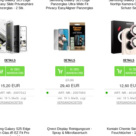
ng Galaxy S25 Edge
Samsung Galaxy S25 Edge
Samsung Galaxy 
asy Slide Privatsphäre
Panzerglas Ultra-Wide Fit
Northjo Kamera-O
nzerglas - 2 Stk.
Privacy EasyAligner Panzerglas
Schutz-Se
27,90
15,20
EUR
29,40
EUR
12,60
EU
ART. NR.:
2007012
ART. NR.:
2007063
ART. NR.:
4010
nkl. 19 % MwSt. zzgl.
inkl. 19 % MwSt. zzgl.
inkl. 19 % MwS
ERSANDKOSTEN
VERSANDKOSTEN
VERSANDKOS
ng Galaxy S25 Edge
Qnect Display Reinigungsset -
Kontakt Chemie Sie
n Glas.tR EZ Fit Pro
Spray & Mikrofasertuch
Feuchttücher - 1