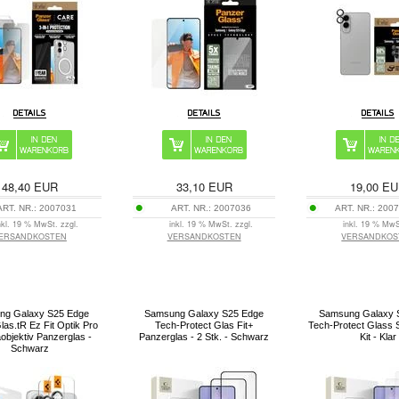
48,40
EUR
33,10
EUR
19,00
EU
ART. NR.:
2007031
ART. NR.:
2007036
ART. NR.:
2007
nkl. 19 % MwSt. zzgl.
inkl. 19 % MwSt. zzgl.
inkl. 19 % MwS
ERSANDKOSTEN
VERSANDKOSTEN
VERSANDKOS
ng Galaxy S25 Edge
Samsung Galaxy S25 Edge
Samsung Galaxy 
las.tR Ez Fit Optik Pro
Tech-Protect Glas Fit+
Tech-Protect Glass 
bjektiv Panzerglas -
Panzerglas - 2 Stk. - Schwarz
Kit - Klar
Schwarz