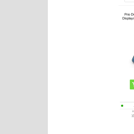
Prio D
Display
i
V