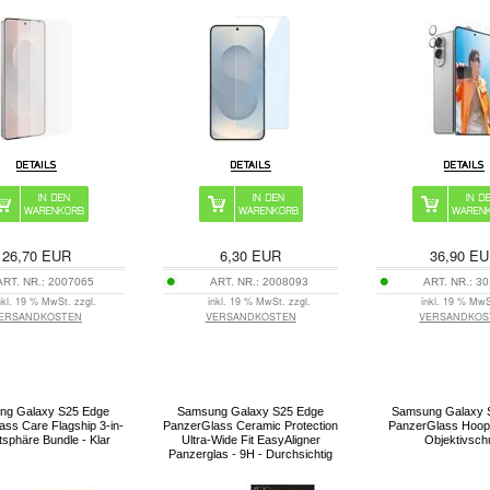
26,70
EUR
6,30
EUR
36,90
EU
ART. NR.:
2007065
ART. NR.:
2008093
ART. NR.:
30
nkl. 19 % MwSt. zzgl.
inkl. 19 % MwSt. zzgl.
inkl. 19 % MwS
ERSANDKOSTEN
VERSANDKOSTEN
VERSANDKOS
ng Galaxy S25 Edge
Samsung Galaxy S25 Edge
Samsung Galaxy 
ss Care Flagship 3-in-
PanzerGlass Ceramic Protection
PanzerGlass Hoo
tsphäre Bundle - Klar
Ultra-Wide Fit EasyAligner
Objektivsch
Panzerglas - 9H - Durchsichtig