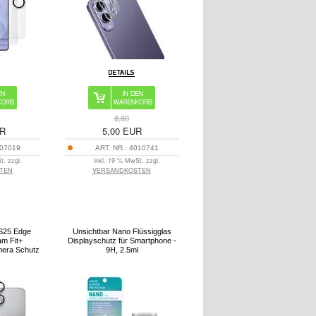
8,80
R
5,00
EUR
07019
ART. NR.:
4010741
t. zzgl.
inkl. 19 % MwSt. zzgl.
TEN
VERSANDKOSTEN
S25 Edge
Unsichtbar Nano Flüssigglas
am Fit+
Displayschutz für Smartphone -
mera Schutz
9H, 2.5ml