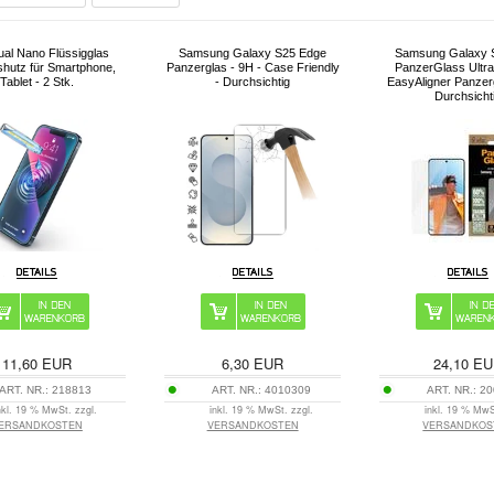
ual Nano Flüssigglas
Samsung Galaxy S25 Edge
Samsung Galaxy 
shutz für Smartphone,
Panzerglas - 9H - Case Friendly
PanzerGlass Ultra
Tablet - 2 Stk.
- Durchsichtig
EasyAligner Panzerg
Durchsicht
11,60
EUR
6,30
EUR
24,10
EU
ART. NR.:
218813
ART. NR.:
4010309
ART. NR.:
20
nkl. 19 % MwSt. zzgl.
inkl. 19 % MwSt. zzgl.
inkl. 19 % MwS
ERSANDKOSTEN
VERSANDKOSTEN
VERSANDKOS