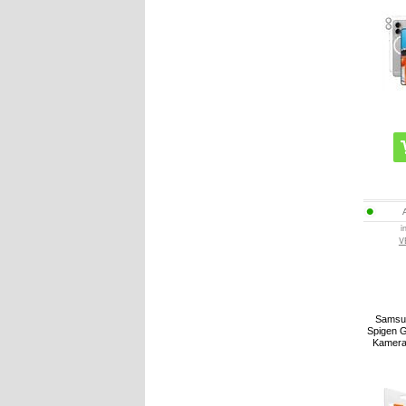
i
V
Samsu
Spigen G
Kamerao