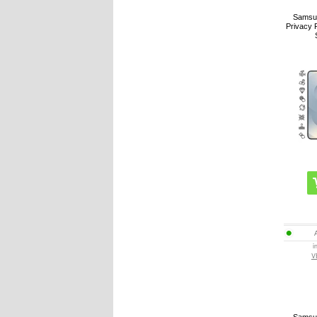
Samsu
Privacy 
i
V