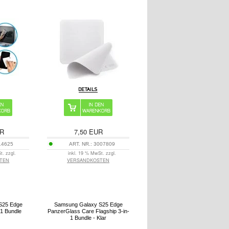
R
7,50
EUR
14625
ART. NR.:
3007809
t. zzgl.
inkl. 19 % MwSt. zzgl.
TEN
VERSANDKOSTEN
S25 Edge
Samsung Galaxy S25 Edge
-1 Bundle
PanzerGlass Care Flagship 3-in-
1 Bundle - Klar