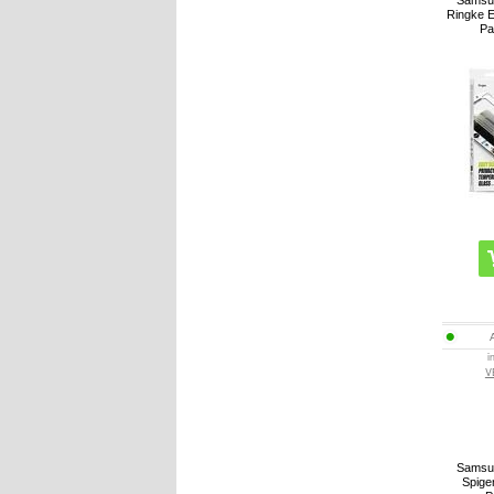
Samsu
Ringke E
Pa
i
V
Samsu
Spige