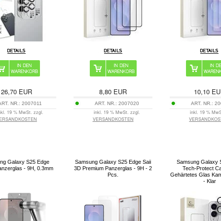
26,70
EUR
8,80
EUR
10,10
EU
ART. NR.:
2007011
ART. NR.:
2007020
ART. NR.:
20
nkl. 19 % MwSt. zzgl.
inkl. 19 % MwSt. zzgl.
inkl. 19 % MwS
ERSANDKOSTEN
VERSANDKOSTEN
VERSANDKOS
ng Galaxy S25 Edge
Samsung Galaxy S25 Edge Saii
Samsung Galaxy 
anzerglas - 9H, 0.3mm
3D Premium Panzerglas - 9H - 2
Tech-Protect C
Pcs.
Gehärtetes Glas Ka
- Klar