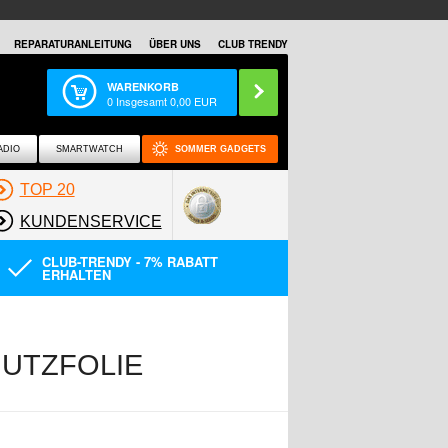
REPARATURANLEITUNG
ÜBER UNS
CLUB TRENDY
WARENKORB
0
Insgesamt
0,00
EUR
ADIO
SMARTWATCH
SOMMER GADGETS
TOP 20
KUNDENSERVICE
CLUB-TRENDY - 7% RABATT
ERHALTEN
HUTZFOLIE