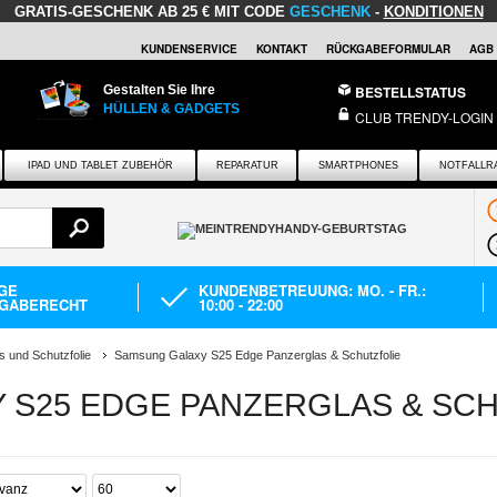
GRATIS-GESCHENK
AB 25 € MIT CODE
GESCHENK
-
KONDITIONEN
KUNDENSERVICE
KONTAKT
RÜCKGABEFORMULAR
AGB
Gestalten Sie Ihre
BESTELLSTATUS
HÜLLEN & GADGETS
CLUB TRENDY-LOGIN
IPAD UND TABLET ZUBEHÖR
REPARATUR
SMARTPHONES
NOTFALLR
AGE
KUNDENBETREUUNG: MO. - FR.:
GABERECHT
10:00 - 22:00
s und Schutzfolie
Samsung Galaxy S25 Edge Panzerglas & Schutzfolie
 S25 EDGE PANZERGLAS & SC