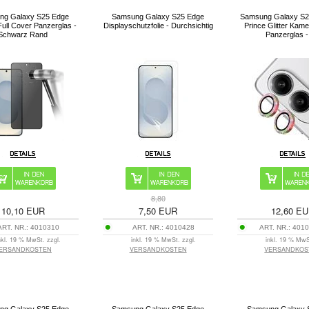
ng Galaxy S25 Edge
Samsung Galaxy S25 Edge
Samsung Galaxy S2
Full Cover Panzerglas -
Displayschutzfolie - Durchsichtig
Prince Glitter Kame
Schwarz Rand
Panzerglas 
8,80
10,10
EUR
7,50
EUR
12,60
EU
ART. NR.:
4010310
ART. NR.:
4010428
ART. NR.:
4010
nkl. 19 % MwSt. zzgl.
inkl. 19 % MwSt. zzgl.
inkl. 19 % MwS
ERSANDKOSTEN
VERSANDKOSTEN
VERSANDKOS