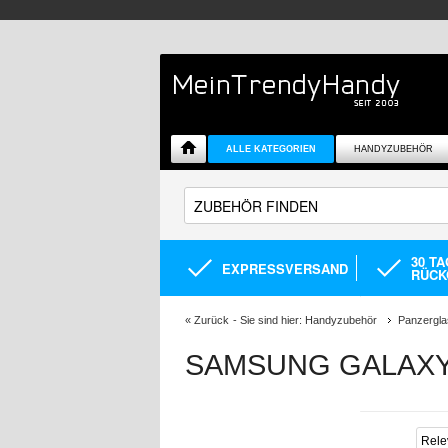
ALLE KATEGORIEN
HANDYZUBEHÖR
30 T
EXPRESSVERSAND
RÜCK
«
Zurück
- Sie sind hier:
Handyzubehör
Panzergla
SAMSUNG GALAXY