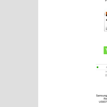
P
i
V
Samsung 
Re
US937