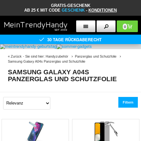
GRATIS-GESCHENK
AB 25 € MIT CODE
GESCHENK
-
KONDITIONEN
0
30 TAGE RÜCKGABERECHT
«
Zurück
- Sie sind hier:
Handyzubehör
Panzerglas und Schutzfolie
Samsung Galaxy A04s Panzerglas und Schutzfolie
SAMSUNG GALAXY A04S
PANZERGLAS UND SCHUTZFOLIE
Filtern