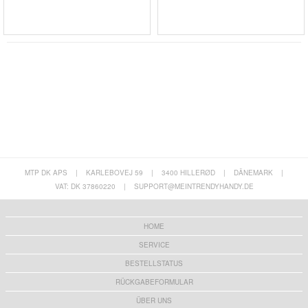
MTP DK APS
|
KARLEBOVEJ 59
|
3400 HILLERØD
|
DÄNEMARK
|
VAT: DK 37860220
|
SUPPORT@MEINTRENDYHANDY.DE
HOME
SERVICE
BESTELLSTATUS
RÜCKGABEFORMULAR
ÜBER UNS