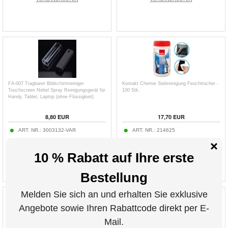
FA-007 Tragbarer Bildschirmreiniger
Kontakt Chemie Siebreinigung Feuchttücher -
Touchscreen Nebel Spray Reinigungsgerät für
100 Stk.
Handy, Tablet, Laptop (ohne Flüssigkeit)
8,80
EUR
17,70
EUR
ART. NR.:
3003132-VAR
ART. NR.:
214625
inkl. 19 % MwSt. zzgl.
inkl. 19 % MwSt. zzgl.
VERSANDKOSTEN
VERSANDKOSTEN