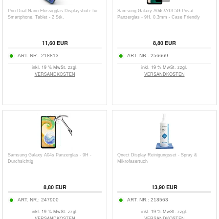
Prio Dual Nano Flüssigglas Displayshutz für
Samsung Galaxy A04s/A13 5G Privat
Smartphone, Tablet - 2 Stk.
Panzerglas - 9H, 0.3mm - Case Friendly
11,60
EUR
8,80
EUR
ART. NR.:
218813
ART. NR.:
256669
inkl. 19 % MwSt. zzgl.
inkl. 19 % MwSt. zzgl.
VERSANDKOSTEN
VERSANDKOSTEN
Samsung Galaxy A04s Panzerglas - 9H -
Qnect Display Reinigungsset - Spray &
Durchsichtig
Mikrofasertuch
8,80
EUR
13,90
EUR
ART. NR.:
247900
ART. NR.:
218563
inkl. 19 % MwSt. zzgl.
inkl. 19 % MwSt. zzgl.
VERSANDKOSTEN
VERSANDKOSTEN