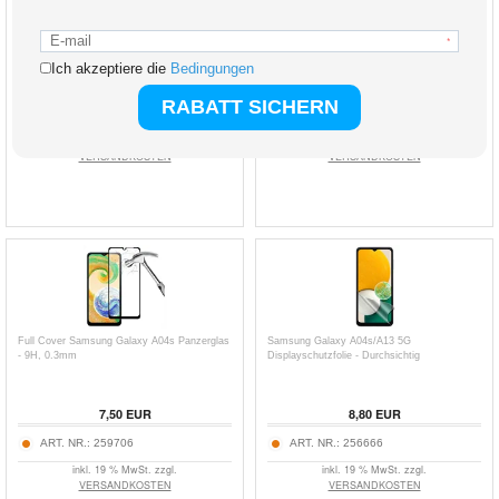
Tech-Protect Bildschirm-Poliertuch - 2 Stk. -
Samsung Galaxy A04s/A13 5G 9D Full Cover
Grau
Panzerglas - 9H, 0.3mm - Schwarz Rand
7,50
EUR
19,00
EUR
ART. NR.:
3007809
ART. NR.:
256670
inkl. 19 % MwSt. zzgl.
inkl. 19 % MwSt. zzgl.
VERSANDKOSTEN
VERSANDKOSTEN
Full Cover Samsung Galaxy A04s Panzerglas
Samsung Galaxy A04s/A13 5G
- 9H, 0.3mm
Displayschutzfolie - Durchsichtig
7,50
EUR
8,80
EUR
ART. NR.:
259706
ART. NR.:
256666
inkl. 19 % MwSt. zzgl.
inkl. 19 % MwSt. zzgl.
VERSANDKOSTEN
VERSANDKOSTEN