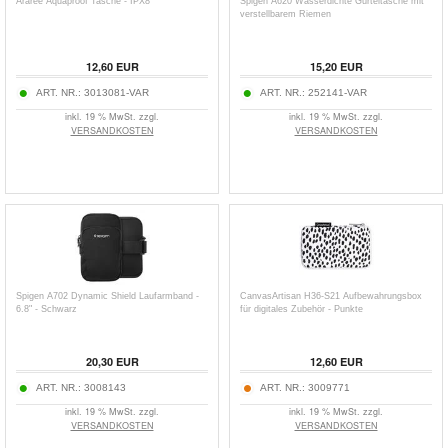
Araree Aquaproof Tasche - IPX8
Spigen A620 Wasserdichte Gürteltasche mit
verstellbarem Riemen
12,60
EUR
15,20
EUR
ART. NR.:
3013081-VAR
ART. NR.:
252141-VAR
inkl. 19 % MwSt. zzgl.
inkl. 19 % MwSt. zzgl.
VERSANDKOSTEN
VERSANDKOSTEN
Spigen A702 Dynamic Shield Laufarmband -
CanvasArtisan H36-S21 Aufbewahrungsbox
6.8" - Schwarz
für digitales Zubehör - Punkte
20,30
EUR
12,60
EUR
ART. NR.:
3008143
ART. NR.:
3009771
inkl. 19 % MwSt. zzgl.
inkl. 19 % MwSt. zzgl.
VERSANDKOSTEN
VERSANDKOSTEN