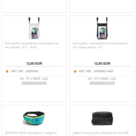
Extra große wasserdichte Universaltasche
Extra große, wasserdichte Universaltasche
mit Lanyard - 8.2" - Weiß
mit Trageschlaufe - 8.2"
12,60
EUR
12,60
EUR
ART. NR.:
3006696
ART. NR.:
3006693-VAR
inkl. 19 % MwSt. zzgl.
inkl. 19 % MwSt. zzgl.
VERSANDKOSTEN
VERSANDKOSTEN
GOUNOD SK015 Sportgürtel / Laufgürtel
Qialino Tactical Leder Gürteltasche mit USB-