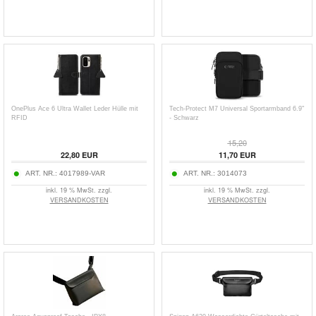
OnePlus Ace 6 Ultra Wallet Leder Hülle mit
Tech-Protect M7 Universal Sportarmband 6.9"
RFID
- Schwarz
15,20
22,80
EUR
11,70
EUR
ART. NR.:
4017989-VAR
ART. NR.:
3014073
inkl. 19 % MwSt. zzgl.
inkl. 19 % MwSt. zzgl.
VERSANDKOSTEN
VERSANDKOSTEN