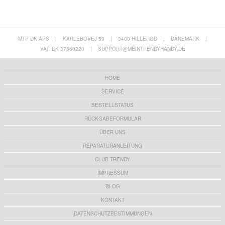
MTP DK APS
|
KARLEBOVEJ 59
|
3400 HILLERØD
|
DÄNEMARK
|
VAT: DK 37860220
|
SUPPORT@MEINTRENDYHANDY.DE
HOME
SERVICE
BESTELLSTATUS
RÜCKGABEFORMULAR
ÜBER UNS
REPARATURANLEITUNG
CLUB TRENDY
IMPRESSUM
BLOG
KONTAKT
DATENSCHUTZBESTIMMUNGEN