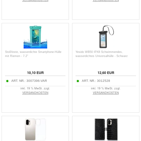
Stoßfeste, wasserdichte Smartphone-Hülle
Yesido WB50 IPX8 Schwimmendes,
mit Riemen - 7.2"
wasserdichtes Universalhülle - Schwarz
10,10
EUR
12,60
EUR
ART. NR.:
3007396-VAR
ART. NR.:
3012528
inkl. 19 % MwSt. zzgl.
inkl. 19 % MwSt. zzgl.
VERSANDKOSTEN
VERSANDKOSTEN