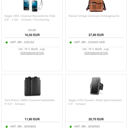
Spigen A601 Universal Wasserdichte Hülle -
Weixier Vintage Universal Umhängetasche
6.8" - 2 Stk. - Schwarz / Durchsichtig
20,30
16,30
EUR
27,90
EUR
ART. NR.:
235192
ART. NR.:
223445-VAR
inkl. 19 % MwSt. zzgl.
inkl. 19 % MwSt. zzgl.
VERSANDKOSTEN
VERSANDKOSTEN
Tech-Protect SM65 Universal-Telefonhülle -
Spigen A703 Dynamic Shield Sport-Armband -
6"-6,9" - Schwarz
6.9" - Schwarz
11,80
EUR
20,70
EUR
ART. NR.:
3004860
ART. NR.:
3006582