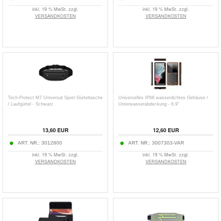
inkl. 19 % MwSt. zzgl.
inkl. 19 % MwSt. zzgl.
VERSANDKOSTEN
VERSANDKOSTEN
Tech-Protect M7 Universal Sport Gürteltasche
Universelles IP68 wasserdichtes Gehäuse /
/ Laufgürtel - Schwarz
Unterwasserabdeckung - 6.9"
13,60
EUR
12,60
EUR
ART. NR.:
3012800
ART. NR.:
3007303-VAR
inkl. 19 % MwSt. zzgl.
inkl. 19 % MwSt. zzgl.
VERSANDKOSTEN
VERSANDKOSTEN