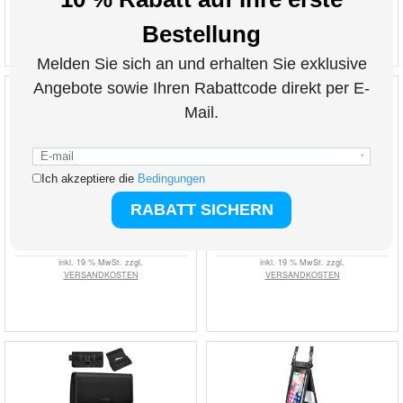
VERSANDKOSTEN
VERSANDKOSTEN
Aufblasbare, schwimmende, wasserdichte
Tech-Protect Bildschirm-Poliertuch - 2 Stk. -
Universalhülle IPX8 - 7.5"
Grau
7,50
EUR
7,50
EUR
ART. NR.:
3007455-VAR
ART. NR.:
3007809
inkl. 19 % MwSt. zzgl.
inkl. 19 % MwSt. zzgl.
VERSANDKOSTEN
VERSANDKOSTEN