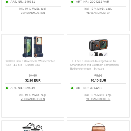
ART. NR.:
246631
ART. NR.:
2004212-VAR
inkl. 19 % MwSt. zzgl.
inkl. 19 % MwSt. zzgl.
VERSANDKOSTEN
VERSANDKOSTEN
Shellbox Gen.2 Universelle Wasserdichte
TELESIN Universal-Tauchgehäuse für
Hülle - 4.7-6.8" - Dunkel Blau
Smartphones mit Bluetooth-kompatiblen
Bedienelementen - Schwarz
34,30
73,90
32,90
EUR
70,10
EUR
ART. NR.:
229349
ART. NR.:
3014292
inkl. 19 % MwSt. zzgl.
inkl. 19 % MwSt. zzgl.
VERSANDKOSTEN
VERSANDKOSTEN