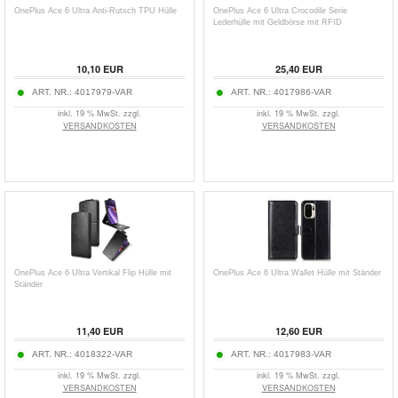
OnePlus Ace 6 Ultra Anti-Rutsch TPU Hülle
OnePlus Ace 6 Ultra Crocodile Serie
Lederhülle mit Geldbörse mit RFID
10,10
EUR
25,40
EUR
ART. NR.:
4017979-VAR
ART. NR.:
4017986-VAR
inkl. 19 % MwSt. zzgl.
inkl. 19 % MwSt. zzgl.
VERSANDKOSTEN
VERSANDKOSTEN
OnePlus Ace 6 Ultra Vertikal Flip Hülle mit
OnePlus Ace 6 Ultra Wallet Hülle mit Ständer
Ständer
11,40
EUR
12,60
EUR
ART. NR.:
4018322-VAR
ART. NR.:
4017983-VAR
inkl. 19 % MwSt. zzgl.
inkl. 19 % MwSt. zzgl.
VERSANDKOSTEN
VERSANDKOSTEN