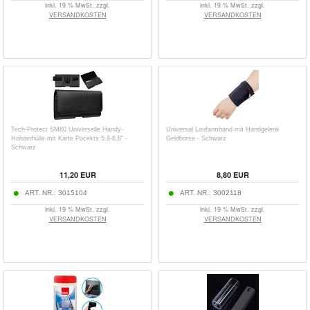
inkl. 19 % MwSt. zzgl.
inkl. 19 % MwSt. zzgl.
VERSANDKOSTEN
VERSANDKOSTEN
Tech-Protect SM80 Universelle Handy-
Universal Laufarmband mit Handgelenk
Holsterhülle mit Karte Pocekts 5.8-6.8" -
Geldbörse - Schwarz
Schwarz
11,20
EUR
8,80
EUR
ART. NR.:
3015104
ART. NR.:
3002118
inkl. 19 % MwSt. zzgl.
inkl. 19 % MwSt. zzgl.
VERSANDKOSTEN
VERSANDKOSTEN