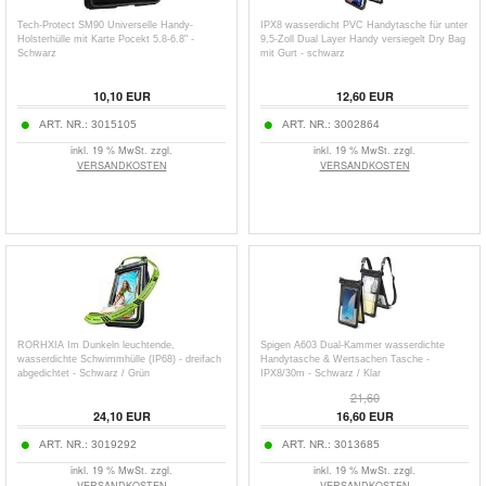
Tech-Protect SM90 Universelle Handy-
IPX8 wasserdicht PVC Handytasche für unter
Holsterhülle mit Karte Pocekt 5.8-6.8" -
9,5-Zoll Dual Layer Handy versiegelt Dry Bag
Schwarz
mit Gurt - schwarz
10,10
EUR
12,60
EUR
ART. NR.:
3015105
ART. NR.:
3002864
inkl. 19 % MwSt. zzgl.
inkl. 19 % MwSt. zzgl.
VERSANDKOSTEN
VERSANDKOSTEN
RORHXIA Im Dunkeln leuchtende,
Spigen A603 Dual-Kammer wasserdichte
wasserdichte Schwimmhülle (IP68) - dreifach
Handytasche & Wertsachen Tasche -
abgedichtet - Schwarz / Grün
IPX8/30m - Schwarz / Klar
21,60
24,10
EUR
16,60
EUR
ART. NR.:
3019292
ART. NR.:
3013685
inkl. 19 % MwSt. zzgl.
inkl. 19 % MwSt. zzgl.
VERSANDKOSTEN
VERSANDKOSTEN