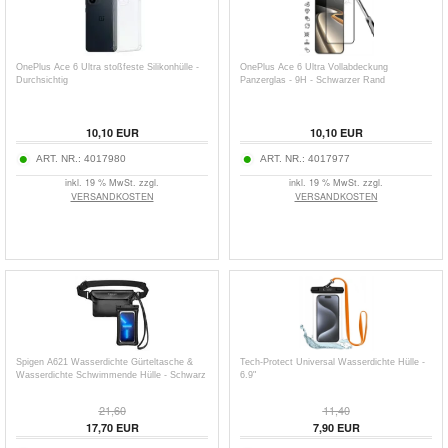
OnePlus Ace 6 Ultra stoßfeste Silikonhülle -
OnePlus Ace 6 Ultra Vollabdeckung
Durchsichtig
Panzerglas - 9H - Schwarzer Rand
10,10
EUR
10,10
EUR
ART. NR.:
4017980
ART. NR.:
4017977
inkl. 19 % MwSt. zzgl.
inkl. 19 % MwSt. zzgl.
VERSANDKOSTEN
VERSANDKOSTEN
Spigen A621 Wasserdichte Gürteltasche &
Tech-Protect Universal Wasserdichte Hülle -
Wasserdichte Schwimmende Hülle - Schwarz
6.9"
21,60
11,40
17,70
EUR
7,90
EUR