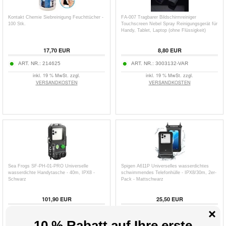
Kontakt Chemie Siebreinigung Feuchttücher -
FA-007 Tragbarer Bildschirmreiniger
100 Stk.
Touchscreen Nebel Spray Reinigungsgerät für
Handy, Tablet, Laptop (ohne Flüssigkeit)
17,70
EUR
8,80
EUR
ART. NR.:
214625
ART. NR.:
3003132-VAR
inkl. 19 % MwSt. zzgl.
inkl. 19 % MwSt. zzgl.
VERSANDKOSTEN
VERSANDKOSTEN
Sea Frogs SF-PH-01-PRO Universelle
Spigen A611P Universelles wasserdichtes
wasserdichte Handytasche - 40m, IPX8 -
schwimmendes Telefonhülle - IPX8/30m, 2er-
Schwarz
Pack - Mattschwarz
101,90
EUR
25,50
EUR
ART. NR.:
3013164
ART. NR.:
3013684
inkl. 19 % MwSt. zzgl.
inkl. 19 % MwSt. zzgl.