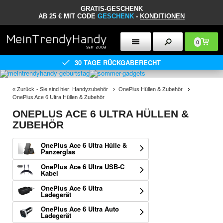
GRATIS-GESCHENK
AB 25 € MIT CODE
GESCHENK
-
KONDITIONEN
0
30 TAGE RÜCKGABERECHT
«
Zurück
- Sie sind hier:
Handyzubehör
OnePlus Hüllen & Zubehör
OnePlus Ace 6 Ultra Hüllen & Zubehör
ONEPLUS ACE 6 ULTRA HÜLLEN &
ZUBEHÖR
OnePlus Ace 6 Ultra Hülle &
Panzerglas
OnePlus Ace 6 Ultra USB-C
Kabel
OnePlus Ace 6 Ultra
Ladegerät
OnePlus Ace 6 Ultra Auto
Ladegerät