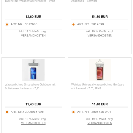
Tasche mit Wasserflaschenhalter - Zyan
Anschluss - Schwarz
12,60
EUR
54,80
EUR
ART. NR.:
3012660
ART. NR.:
3012690
inkl. 19 % MwSt. zzgl.
inkl. 19 % MwSt. zzgl.
VERSANDKOSTEN
VERSANDKOSTEN
Wasserdichtes Smartphone-Gehäuse mit
Weiniao Universal wasserdichtes Gehäuse
Schiebemechanismus - 7,2"
mit Lanyard - 7.5", IPX8
11,40
EUR
11,40
EUR
ART. NR.:
3006915-VAR
ART. NR.:
3006716-VAR
inkl. 19 % MwSt. zzgl.
inkl. 19 % MwSt. zzgl.
VERSANDKOSTEN
VERSANDKOSTEN