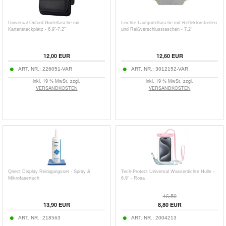
Universal Oxford Gürteltasche mit
Leichte Laufgürteltasche mit Reflektorstreifen
Kartensteckplatz - 6.9"-7.2"
und Reißverschlusstaschen - 7.2"
12,00
EUR
12,60
EUR
ART. NR.:
226051-VAR
ART. NR.:
3012152-VAR
inkl. 19 % MwSt. zzgl.
inkl. 19 % MwSt. zzgl.
VERSANDKOSTEN
VERSANDKOSTEN
Qnect Display Reinigungsset - Spray &
Tech-Protect Universal Wasserdichte Hülle -
Mikrofasertuch
6.9" - Rosa
16,50
13,90
EUR
8,80
EUR
ART. NR.:
218563
ART. NR.:
2004213