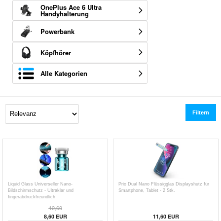
OnePlus Ace 6 Ultra
Handyhalterung
Powerbank
Köpfhörer
Alle Kategorien
Filtern
Liquid Glass Universeller Nano-
Prio Dual Nano Flüssigglas Displayshutz für
Bildschirmschutz - Ultraklar und
Smartphone, Tablet - 2 Stk.
fingerabdruckfreundlich
12,60
8,60
EUR
11,60
EUR