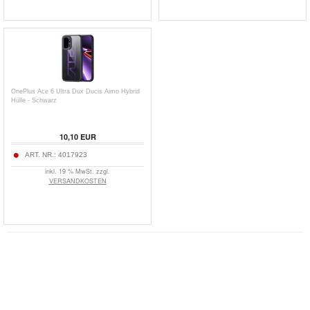
OnePlus Ace 6 Ultra Dux Ducis Aimo Hybrid
Hülle - Schwarz
10,10
EUR
ART. NR.:
4017923
inkl. 19 % MwSt. zzgl.
VERSANDKOSTEN