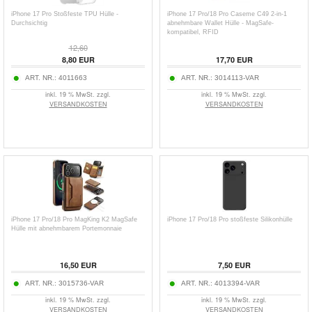
iPhone 17 Pro Stoßfeste TPU Hülle -
iPhone 17 Pro/18 Pro Caseme C49 2-in-1
Durchsichtig
abnehmbare Wallet Hülle - MagSafe-
kompatibel, RFID
12,60
8,80
EUR
17,70
EUR
ART. NR.:
4011663
ART. NR.:
3014113-VAR
inkl. 19 % MwSt. zzgl.
inkl. 19 % MwSt. zzgl.
VERSANDKOSTEN
VERSANDKOSTEN
iPhone 17 Pro/18 Pro MagKing K2 MagSafe
iPhone 17 Pro/18 Pro stoßfeste Silikonhülle
Hülle mit abnehmbarem Portemonnaie
16,50
EUR
7,50
EUR
ART. NR.:
3015736-VAR
ART. NR.:
4013394-VAR
inkl. 19 % MwSt. zzgl.
inkl. 19 % MwSt. zzgl.
VERSANDKOSTEN
VERSANDKOSTEN