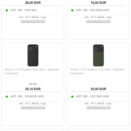
28,00
EUR
16,50
EUR
ART. NR.:
2007882
ART. NR.:
4014936-VAR
inkl. 19 % MwSt. zzgl.
inkl. 19 % MwSt. zzgl.
VERSANDKOSTEN
VERSANDKOSTEN
iPhone 17 Pro Nudient Bold Hülle - MagSafe-
iPhone 17 Pro Nudient Thin Hülle - MagSafe-
kompatibel
kompatibel
36,90
25,10
EUR
33,50
EUR
ART. NR.:
2008000-VAR
ART. NR.:
2007993-VAR
inkl. 19 % MwSt. zzgl.
inkl. 19 % MwSt. zzgl.
VERSANDKOSTEN
VERSANDKOSTEN