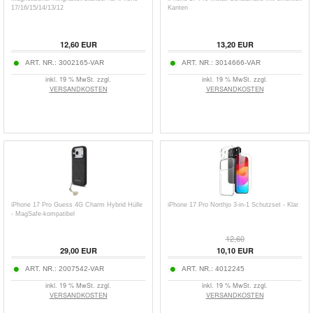
17/16/15/14/13/12
Kanten
12,60
EUR
13,20
EUR
ART. NR.:
3002165-VAR
ART. NR.:
3014666-VAR
inkl. 19 % MwSt. zzgl.
inkl. 19 % MwSt. zzgl.
VERSANDKOSTEN
VERSANDKOSTEN
iPhone 17 Pro Guess 4G Charm Hybrid Hülle
iPhone 17 Pro Northjo 3-in-1 Schutzset - Klar
- MagSafe-kompatibel
12,60
29,00
EUR
10,10
EUR
ART. NR.:
2007542-VAR
ART. NR.:
4012245
inkl. 19 % MwSt. zzgl.
inkl. 19 % MwSt. zzgl.
VERSANDKOSTEN
VERSANDKOSTEN