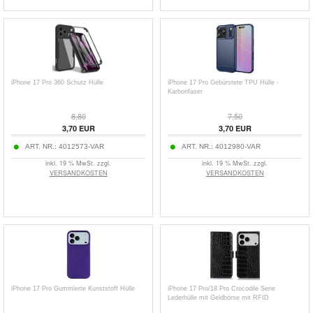
iPhone 17 Pro 360 Schutz Hülle
iPhone 17 Pro Gebürstete TPU Hülle -
Karbonfaser
8,80
7,50
3,70
EUR
3,70
EUR
ART. NR.:
4012573-VAR
ART. NR.:
4012980-VAR
inkl. 19 % MwSt. zzgl.
inkl. 19 % MwSt. zzgl.
VERSANDKOSTEN
VERSANDKOSTEN
iPhone 17 Pro Gummierte Kunststoff Hülle
iPhone 17 Pro/18 Pro Crocodile Serie
Lederhülle mit Geldbörse mit RFID