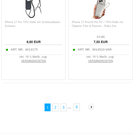
iPhone 17 Pro TPU Hülle mit Schlüsselband -
iPhone 17 Pro/18 Pro PC / TPU-Hülle mit
Schwarz
Objektiv Film & Riemen - Polka Dot
11,40
8,80
EUR
7,50
EUR
ART. NR.:
4013175
ART. NR.:
3014510-VAR
inkl. 19 % MwSt. zzgl.
inkl. 19 % MwSt. zzgl.
VERSANDKOSTEN
VERSANDKOSTEN
...
8
2
3
1