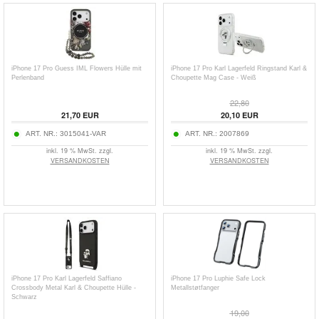
iPhone 17 Pro Guess IML Flowers Hülle mit
iPhone 17 Pro Karl Lagerfeld Ringstand Karl &
Perlenband
Choupette Mag Case - Weiß
22,80
21,70
EUR
20,10
EUR
ART. NR.:
3015041-VAR
ART. NR.:
2007869
inkl. 19 % MwSt. zzgl.
inkl. 19 % MwSt. zzgl.
VERSANDKOSTEN
VERSANDKOSTEN
iPhone 17 Pro Karl Lagerfeld Saffiano
iPhone 17 Pro Luphie Safe Lock
Crossbody Metal Karl & Choupette Hülle -
Metallstøtfanger
Schwarz
19,00