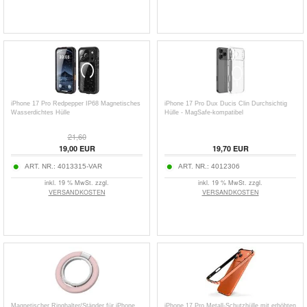
iPhone 17 Pro Redpepper IP68 Magnetisches
iPhone 17 Pro Dux Ducis Clin Durchsichtig
Wasserdichtes Hülle
Hülle - MagSafe-kompatibel
21,60
19,00
EUR
19,70
EUR
ART. NR.:
4013315-VAR
ART. NR.:
4012306
inkl. 19 % MwSt. zzgl.
inkl. 19 % MwSt. zzgl.
VERSANDKOSTEN
VERSANDKOSTEN
Magnetischer Ringhalter/Ständer für iPhone
iPhone 17 Pro Metall-Schutzhülle mit erhöhten