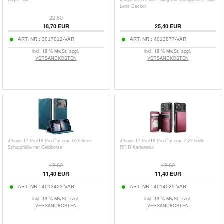
Logo-Hülle
Magnetisch Hülle - MagSafe-kompatibel, Slide
Lens Deckel
22,80
18,70
EUR
25,40
EUR
ART. NR.:
3017012-VAR
ART. NR.:
4013877-VAR
inkl. 19 % MwSt. zzgl.
inkl. 19 % MwSt. zzgl.
VERSANDKOSTEN
VERSANDKOSTEN
iPhone 17 Pro/18 Pro Caseme 013 Serie
iPhone 17 Pro/18 Pro Caseme C22 Hülle
Schutzhülle mit Geldbörse
RFID Kartenetui
12,60
12,60
11,40
EUR
11,40
EUR
ART. NR.:
4013423-VAR
ART. NR.:
4014029-VAR
inkl. 19 % MwSt. zzgl.
inkl. 19 % MwSt. zzgl.
VERSANDKOSTEN
VERSANDKOSTEN