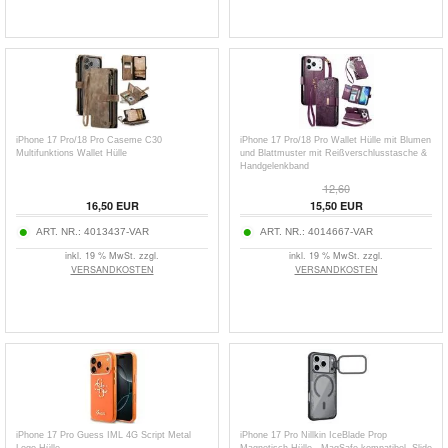
iPhone 17 Pro/18 Pro Caseme C30
iPhone 17 Pro/18 Pro Wallet Hülle mit Blumen
Multifunktions Wallet Hülle
und Blattmuster mit Reißverschlusstasche &
Handgelenkband
12,60
16,50
EUR
15,50
EUR
ART. NR.:
4013437-VAR
ART. NR.:
4014667-VAR
inkl. 19 % MwSt. zzgl.
inkl. 19 % MwSt. zzgl.
VERSANDKOSTEN
VERSANDKOSTEN
iPhone 17 Pro Guess IML 4G Script Metal
iPhone 17 Pro Nillkin IceBlade Prop