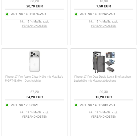
38,20
13,90
28,70
EUR
7,50
EUR
ART. NR.:
4012876-VAR
ART. NR.:
4013262-VAR
inkl. 19 % MwSt. zzgl.
inkl. 19 % MwSt. zzgl.
VERSANDKOSTEN
VERSANDKOSTEN
iPhone 17 Pro Apple Clear Hülle mit MagSafe
iPhone 17 Pro Dux Ducis Lawa Brieftaschen-
MGFT4ZM/A - Durchsichtig
Lederhülle mit Magnetabdeckung
57,20
20,30
54,20
EUR
15,20
EUR
ART. NR.:
2008021
ART. NR.:
4012309-VAR
inkl. 19 % MwSt. zzgl.
inkl. 19 % MwSt. zzgl.
VERSANDKOSTEN
VERSANDKOSTEN