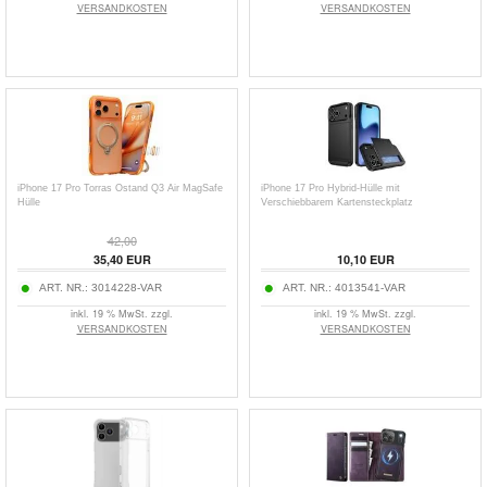
VERSANDKOSTEN
VERSANDKOSTEN
iPhone 17 Pro Torras Ostand Q3 Air MagSafe
iPhone 17 Pro Hybrid-Hülle mit
Hülle
Verschiebbarem Kartensteckplatz
42,00
35,40
EUR
10,10
EUR
ART. NR.:
3014228-VAR
ART. NR.:
4013541-VAR
inkl. 19 % MwSt. zzgl.
inkl. 19 % MwSt. zzgl.
VERSANDKOSTEN
VERSANDKOSTEN