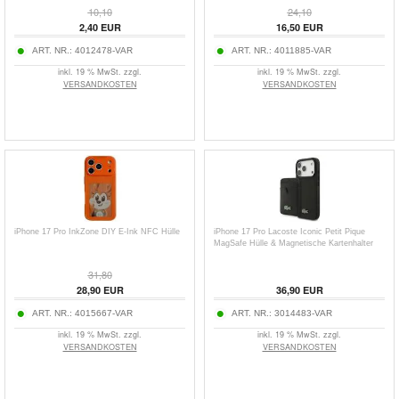
10,10
24,10
2,40
EUR
16,50
EUR
ART. NR.:
4012478-VAR
ART. NR.:
4011885-VAR
inkl. 19 % MwSt. zzgl.
inkl. 19 % MwSt. zzgl.
VERSANDKOSTEN
VERSANDKOSTEN
iPhone 17 Pro InkZone DIY E-Ink NFC Hülle
iPhone 17 Pro Lacoste Iconic Petit Pique
MagSafe Hülle & Magnetische Kartenhalter
31,80
28,90
EUR
36,90
EUR
ART. NR.:
4015667-VAR
ART. NR.:
3014483-VAR
inkl. 19 % MwSt. zzgl.
inkl. 19 % MwSt. zzgl.
VERSANDKOSTEN
VERSANDKOSTEN