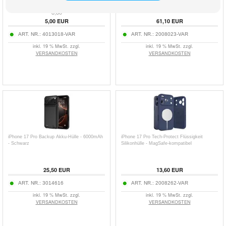
8,80
5,00
EUR
61,10
EUR
ART. NR.:
4013018-VAR
ART. NR.:
2008023-VAR
inkl. 19 % MwSt. zzgl.
inkl. 19 % MwSt. zzgl.
VERSANDKOSTEN
VERSANDKOSTEN
iPhone 17 Pro Backup Akku-Hülle - 6000mAh
iPhone 17 Pro Tech-Protect Flüssigkeit
- Schwarz
Silikonhülle - MagSafe-kompatibel
25,50
EUR
13,60
EUR
ART. NR.:
3014616
ART. NR.:
2008262-VAR
inkl. 19 % MwSt. zzgl.
inkl. 19 % MwSt. zzgl.
VERSANDKOSTEN
VERSANDKOSTEN