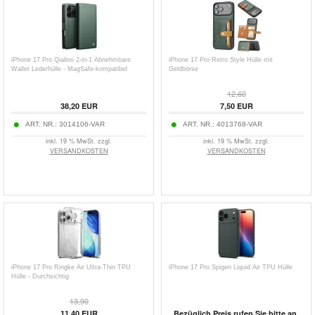
iPhone 17 Pro Qialino 2-in-1 Abnehmbare
iPhone 17 Pro Retro Style Hülle mit
Wallet Lederhülle - MagSafe-kompatibel
Geldbörse
12,60
38,20
EUR
7,50
EUR
ART. NR.:
3014106-VAR
ART. NR.:
4013768-VAR
inkl. 19 % MwSt. zzgl.
inkl. 19 % MwSt. zzgl.
VERSANDKOSTEN
VERSANDKOSTEN
iPhone 17 Pro Ringke Air Ultra-Thin TPU
iPhone 17 Pro Spigen Liquid Air TPU Hülle
Hülle - Durchsichtig
13,90
11,40
EUR
Bezüglich Preis rufen Sie bitte an