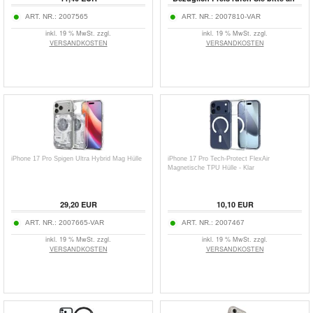
ART. NR.:
2007565
ART. NR.:
2007810-VAR
inkl. 19 % MwSt. zzgl.
inkl. 19 % MwSt. zzgl.
VERSANDKOSTEN
VERSANDKOSTEN
iPhone 17 Pro Spigen Ultra Hybrid Mag Hülle
iPhone 17 Pro Tech-Protect FlexAir
Magnetische TPU Hülle - Klar
29,20
EUR
10,10
EUR
ART. NR.:
2007665-VAR
ART. NR.:
2007467
inkl. 19 % MwSt. zzgl.
inkl. 19 % MwSt. zzgl.
VERSANDKOSTEN
VERSANDKOSTEN