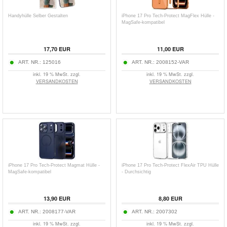
Handyhülle Selber Gestalten
iPhone 17 Pro Tech-Protect MagFlex Hülle -
MagSafe-kompatibel
17,70
EUR
11,00
EUR
ART. NR.:
125016
ART. NR.:
2008152-VAR
inkl. 19 % MwSt. zzgl.
inkl. 19 % MwSt. zzgl.
VERSANDKOSTEN
VERSANDKOSTEN
iPhone 17 Pro Tech-Protect Magmat Hülle -
iPhone 17 Pro Tech-Protect FlexAir TPU Hülle
MagSafe-kompatibel
- Durchsichtig
13,90
EUR
8,80
EUR
ART. NR.:
2008177-VAR
ART. NR.:
2007302
inkl. 19 % MwSt. zzgl.
inkl. 19 % MwSt. zzgl.