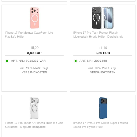
iPhone 17 Pro Momax CaseForm Lite
iPhone 17 Pro Tech-Protect Flexair
MagSafe Hülle
Magnetisch Hybrid Hülle - Durchsichtig
15,20
11,40
8,80
EUR
6,30
EUR
ART. NR.:
3014337-VAR
ART. NR.:
2007458
inkl. 19 % MwSt. zzgl.
inkl. 19 % MwSt. zzgl.
VERSANDKOSTEN
VERSANDKOSTEN
iPhone 17 Pro Torras O Fitness Hülle mit 360
iPhone 17 Pro/18 Pro Nillkin Super Frosted
Kickstand - MagSafe kompatibel
Shield Pro Hybrid Hülle