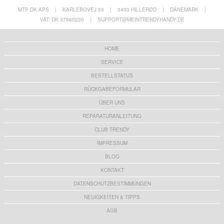
MTP DK APS
|
KARLEBOVEJ 59
|
3400 HILLERØD
|
DÄNEMARK
|
VAT: DK 37860220
|
SUPPORT@MEINTRENDYHANDY.DE
HOME
SERVICE
BESTELLSTATUS
RÜCKGABEFORMULAR
ÜBER UNS
REPARATURANLEITUNG
CLUB TRENDY
IMPRESSUM
BLOG
KONTAKT
DATENSCHUTZBESTIMMUNGEN
NEUIGKEITEN & TIPPS
AGB