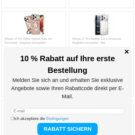
iPhone 17 Pro Glitter Hybrid Hülle mit
iPhone 17 Pro Northjo 3-in-1-Schutzset -
Kickstand - MagSafe-kompatibel
MagSafe-kompatibel - Klar
15,20
EUR
12,60
EUR
ART. NR.:
4015749-VAR
ART. NR.:
3015252
inkl. 19 % MwSt. zzgl.
inkl. 19 % MwSt. zzgl.
VERSANDKOSTEN
VERSANDKOSTEN
iPhone 17 Pro TPU-Hülle mit Blumenmuster
iPhone 17 Pro Apple Silikonhülle mit MagSafe
MGFH4ZM/A