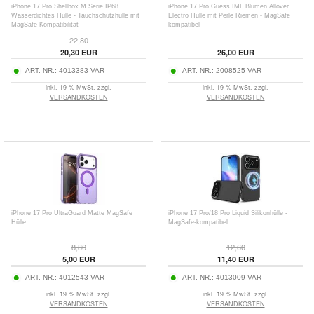
iPhone 17 Pro Shellbox M Serie IP68
iPhone 17 Pro Guess IML Blumen Allover
Wasserdichtes Hülle - Tauchschutzhülle mit
Electro Hülle mit Perle Riemen - MagSafe
MagSafe Kompatibilität
kompatibel
22,80
20,30
EUR
26,00
EUR
ART. NR.:
4013383-VAR
ART. NR.:
2008525-VAR
inkl. 19 % MwSt. zzgl.
inkl. 19 % MwSt. zzgl.
VERSANDKOSTEN
VERSANDKOSTEN
iPhone 17 Pro UltraGuard Matte MagSafe
iPhone 17 Pro/18 Pro Liquid Silikonhülle -
Hülle
MagSafe-kompatibel
8,80
12,60
5,00
EUR
11,40
EUR
ART. NR.:
4012543-VAR
ART. NR.:
4013009-VAR
inkl. 19 % MwSt. zzgl.
inkl. 19 % MwSt. zzgl.
VERSANDKOSTEN
VERSANDKOSTEN