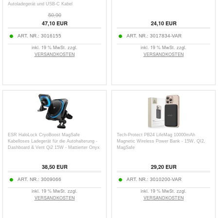
Autoladegerät und USB-C Kabel
50,90
47,10
EUR
24,10
EUR
ART. NR.:
3016155
ART. NR.:
3017834-VAR
inkl. 19 % MwSt. zzgl.
inkl. 19 % MwSt. zzgl.
VERSANDKOSTEN
VERSANDKOSTEN
ESR HaloLock CryoBoost MagSafe
Tech-Protect PB24 LifeMag 10000mAh
Kabelloses Ladegerät für die Autohalterung -
Magnetic Wireless Power Bank - 15W, QI2,
Dashboard & Vent Qi2 15W - Mattierter Onyx
MagSafe
38,50
EUR
29,20
EUR
ART. NR.:
3009066
ART. NR.:
3010200-VAR
inkl. 19 % MwSt. zzgl.
inkl. 19 % MwSt. zzgl.
VERSANDKOSTEN
VERSANDKOSTEN