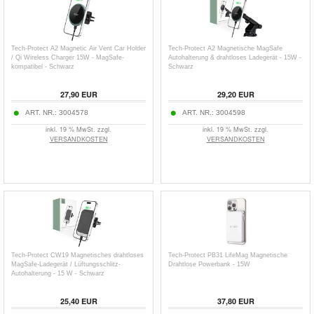
Tech-Protect A2 Magnetic Air Vent Car Holder
Tech-Protect A2 Magnetische MagSafe
/ Qi Wireless Charger 15W - MagSafe-
Autohalterung & drahtloses Ladegerät - 15W -
kompatibel - Schwarz
Schwarz
27,90
EUR
29,20
EUR
ART. NR.:
3004578
ART. NR.:
3004598
inkl. 19 % MwSt. zzgl.
inkl. 19 % MwSt. zzgl.
VERSANDKOSTEN
VERSANDKOSTEN
Tech-Protect CW19 Magnetisches drahtloses
Tech-Protect PB31 LifeMag Magnetische
MagSafe-Ladegerät / Lüftungsschlitz-
Drahtlose Powerbank - 15W
Autohalterung - 15 W - Schwarz
25,40
EUR
37,80
EUR