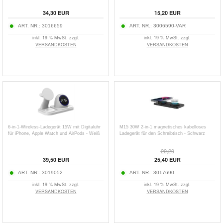
34,30
EUR
15,20
EUR
ART. NR.:
3016659
ART. NR.:
3006590-VAR
inkl. 19 % MwSt. zzgl.
inkl. 19 % MwSt. zzgl.
VERSANDKOSTEN
VERSANDKOSTEN
6-in-1-Wireless-Ladegerät 15W mit Digitaluhr
M15 30W 2-in-1 magnetisches kabelloses
für iPhone, Apple Watch und AirPods - Weiß
Ladegerät für den Schreibtisch - Schwarz
29,20
39,50
EUR
25,40
EUR
ART. NR.:
3019052
ART. NR.:
3017690
inkl. 19 % MwSt. zzgl.
inkl. 19 % MwSt. zzgl.
VERSANDKOSTEN
VERSANDKOSTEN