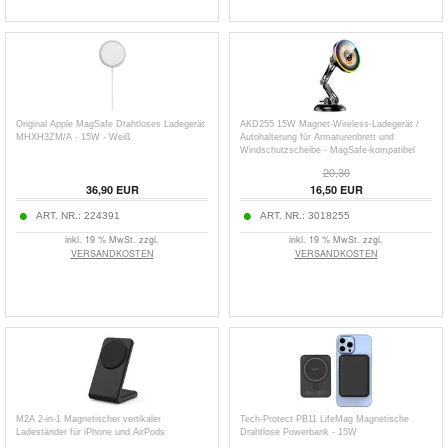
Original Apple MagSafe Drahtloses Ladegerät
AKD255 15W Magnet-Wireless-Ladegerät /
MHXH3ZM/A - 15W - Weiß
Autohalterung für Armaturenbrett und
Windschutzscheibe - MagSafe-kompatibel
20,30
36,90
EUR
16,50
EUR
ART. NR.:
224391
ART. NR.:
3018255
inkl. 19 % MwSt. zzgl.
inkl. 19 % MwSt. zzgl.
VERSANDKOSTEN
VERSANDKOSTEN
M2A 2-in-1 Magnetischer vertikaler
Tech-Protect PB11 LifeMag Magnetische
Ladeständer für iPhone und AirPods
Drahtlose Powerbank - 15W