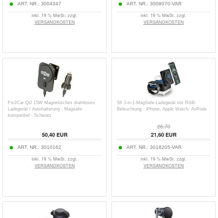
ART. NR.:
3004347
ART. NR.:
3008070-VAR
inkl. 19 % MwSt. zzgl.
inkl. 19 % MwSt. zzgl.
VERSANDKOSTEN
VERSANDKOSTEN
Fix2Car Qi2 15W Magnetisches drahtloses
S6 3-in-1-MagSafe-Ladegerät mit RGB-
Ladegerät / Autohalterung - Magsafe-
Beleuchtung - iPhone, Apple Watch, AirPods
kompatibel - Schwarz
26,70
50,40
EUR
21,60
EUR
ART. NR.:
3010162
ART. NR.:
3018205-VAR
inkl. 19 % MwSt. zzgl.
inkl. 19 % MwSt. zzgl.
VERSANDKOSTEN
VERSANDKOSTEN