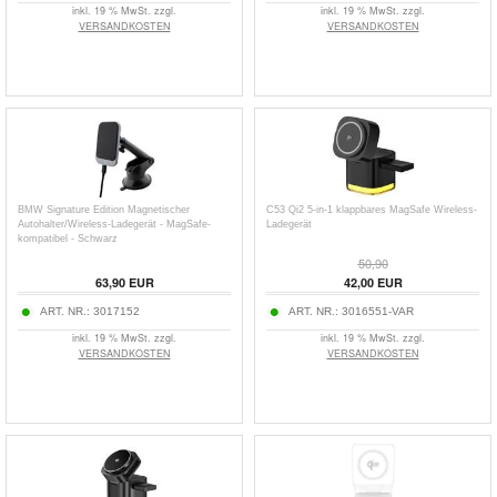
inkl. 19 % MwSt. zzgl.
inkl. 19 % MwSt. zzgl.
VERSANDKOSTEN
VERSANDKOSTEN
BMW Signature Edition Magnetischer
C53 Qi2 5-in-1 klappbares MagSafe Wireless-
Autohalter/Wireless-Ladegerät - MagSafe-
Ladegerät
kompatibel - Schwarz
50,90
63,90
EUR
42,00
EUR
ART. NR.:
3017152
ART. NR.:
3016551-VAR
inkl. 19 % MwSt. zzgl.
inkl. 19 % MwSt. zzgl.
VERSANDKOSTEN
VERSANDKOSTEN