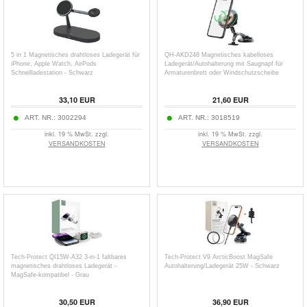
5 in 1 Magnetisches drahtloses Ladegerät für
QH-AKD248 Magnetisches kabelloses
iPhone, Apple Watch, AirPods
Ladegerät/Autohalterung mit Saugnapf für
Schnellladestation - Schwarz
Armaturenbrett oder Windschutzscheibe
33,10
EUR
21,60
EUR
ART. NR.:
3002294
ART. NR.:
3018519
inkl. 19 % MwSt. zzgl.
inkl. 19 % MwSt. zzgl.
VERSANDKOSTEN
VERSANDKOSTEN
Tech-Protect QI15W-A32 3-in-1 faltbares
Tech-Protect V9 ArcticBoost MagSafe
magnetisches drahtloses Ladegerät -
Autohalterung/Ladegerät 25W - Schwarz
MagSafe-kompatibel - Grau
30,50
EUR
36,90
EUR