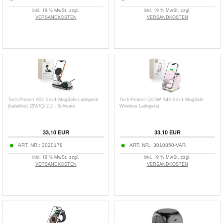
inkl. 19 % MwSt. zzgl.
inkl. 19 % MwSt. zzgl.
VERSANDKOSTEN
VERSANDKOSTEN
Tech-Protect A52 3-in-1-MagSafe-Ladegerät
Tech-Protect Qi15W A43 3-in-1 MagSafe
(kabellos) 25W/Qi 2.2 - Schwarz
Wireless Ladegerät
33,10
EUR
33,10
EUR
ART. NR.:
3020178
ART. NR.:
3010850-VAR
inkl. 19 % MwSt. zzgl.
inkl. 19 % MwSt. zzgl.
VERSANDKOSTEN
VERSANDKOSTEN