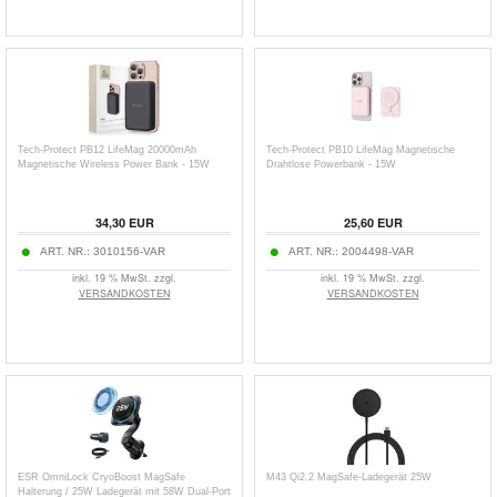
Tech-Protect PB12 LifeMag 20000mAh
Tech-Protect PB10 LifeMag Magnetische
Magnetische Wireless Power Bank - 15W
Drahtlose Powerbank - 15W
34,30
EUR
25,60
EUR
ART. NR.:
3010156-VAR
ART. NR.:
2004498-VAR
inkl. 19 % MwSt. zzgl.
inkl. 19 % MwSt. zzgl.
VERSANDKOSTEN
VERSANDKOSTEN
ESR OmniLock CryoBoost MagSafe
M43 Qi2.2 MagSafe-Ladegerät 25W
Halterung / 25W Ladegerät mit 58W Dual-Port