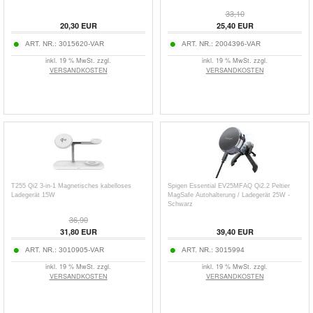
33,10
20,30
EUR
25,40
EUR
ART. NR.:
3015620-VAR
ART. NR.:
2004396-VAR
inkl. 19 % MwSt. zzgl.
inkl. 19 % MwSt. zzgl.
VERSANDKOSTEN
VERSANDKOSTEN
T255 Qi2 3-in-1 Magnetisches kabelloses
Spigen Essential EV25MFAQ Qi2.2 Peltier
Ladegerät 15W
MagSafe Autohalterung / Ladegerät 25W -
Schwarz
36,90
31,80
EUR
39,40
EUR
ART. NR.:
3010905-VAR
ART. NR.:
3015994
inkl. 19 % MwSt. zzgl.
inkl. 19 % MwSt. zzgl.
VERSANDKOSTEN
VERSANDKOSTEN