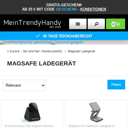
GRATIS-GESCHENK
AB 25 € MIT CODE
GESCHENK
-
KONDITIONEN
0
30 TAGE RÜCKGABERECHT
«
Zurück
- Sie sind hier:
Handyzubehör
Magsafe Ladegerät
MAGSAFE LADEGERÄT
Filtern
Multifunktionales 15W MagSafe Wireless-
Magnetisches kabelloses Ladegerät im