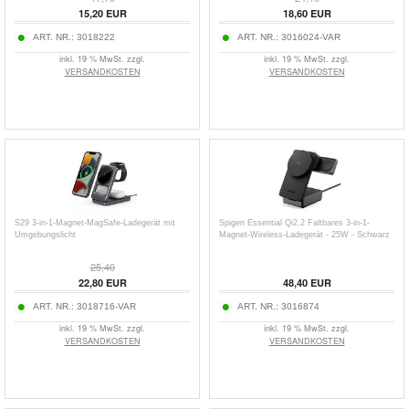
15,20
EUR
18,60
EUR
ART. NR.:
3018222
ART. NR.:
3016024-VAR
inkl. 19 % MwSt. zzgl.
inkl. 19 % MwSt. zzgl.
VERSANDKOSTEN
VERSANDKOSTEN
S29 3-in-1-Magnet-MagSafe-Ladegerät mit
Spigen Essential Qi2.2 Faltbares 3-in-1-
Umgebungslicht
Magnet-Wireless-Ladegerät - 25W - Schwarz
25,40
22,80
EUR
48,40
EUR
ART. NR.:
3018716-VAR
ART. NR.:
3016874
inkl. 19 % MwSt. zzgl.
inkl. 19 % MwSt. zzgl.
VERSANDKOSTEN
VERSANDKOSTEN