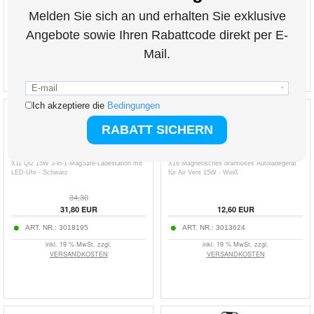
22,80
EUR
34,10
EUR
ART. NR.:
3004628
ART. NR.:
3016643-VAR
inkl. 19 % MwSt. zzgl.
inkl. 19 % MwSt. zzgl.
VERSANDKOSTEN
VERSANDKOSTEN
X11 Qi2 15W 3-in-1-MagSafe-Ladestation mit
X16 Magnetisches drahtloses Autoladegerät
LED-Uhr - Schwarz
für Air Vent 15W - Weiß
34,30
31,80
EUR
12,60
EUR
ART. NR.:
3018195
ART. NR.:
3013624
inkl. 19 % MwSt. zzgl.
inkl. 19 % MwSt. zzgl.
VERSANDKOSTEN
VERSANDKOSTEN