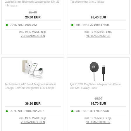
Ladegerät mit Bluetooth-Lautsprecher DM-23
Taschenformat 3-in-1 faltbar
- Schwarz
25,40
20,30
EUR
25,40
EUR
ART. NR.:
3008292
ART. NR.:
3016645-VAR
inkl. 19 % MwSt. zzgl.
inkl. 19 % MwSt. zzgl.
VERSANDKOSTEN
VERSANDKOSTEN
Tech-Protect A12 3-in-1 MagSafe Wireless
Qi2.2 25W MagSafe-Ladegerät für iPhone,
Charger 15W mit integrierter LED-Lampe
AirPods, Galaxy Buds
19,00
36,30
EUR
14,70
EUR
ART. NR.:
3004392-VAR
ART. NR.:
3017835-VAR
inkl. 19 % MwSt. zzgl.
inkl. 19 % MwSt. zzgl.
VERSANDKOSTEN
VERSANDKOSTEN