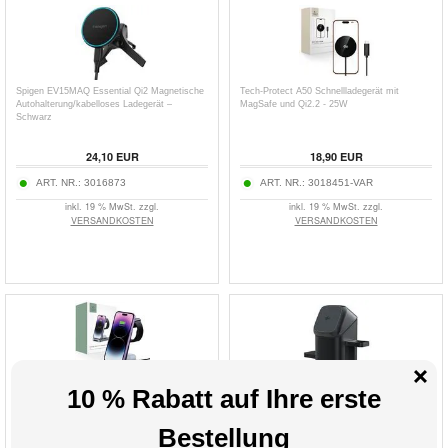
Spigen EV15MAQ Essential Qi2 Magnetische
Tech-Protect A50 Schnellladegerät mit
Autohalterung/kabelloses Ladegerät –
MagSafe und Qi2.2 - 25W
Schwarz
24,10
EUR
18,90
EUR
ART. NR.:
3016873
ART. NR.:
3018451-VAR
inkl. 19 % MwSt. zzgl.
inkl. 19 % MwSt. zzgl.
VERSANDKOSTEN
VERSANDKOSTEN
Tech-Protect QI15W-A26 3-in-1 Drahtloses
V23 3-in-1 Qi2 MagSafe Ladegerät für iPhone,
Ladegerät 15W - Schwarz
Apple Watch, AirPods
26,70