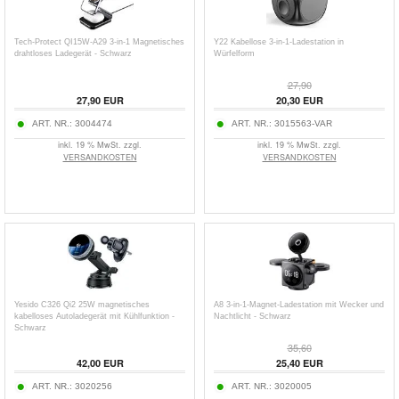
Tech-Protect QI15W-A29 3-in-1 Magnetisches
Y22 Kabellose 3-in-1-Ladestation in
drahtloses Ladegerät - Schwarz
Würfelform
27,90
27,90
EUR
20,30
EUR
ART. NR.:
3004474
ART. NR.:
3015563-VAR
inkl. 19 % MwSt. zzgl.
inkl. 19 % MwSt. zzgl.
VERSANDKOSTEN
VERSANDKOSTEN
Yesido C326 Qi2 25W magnetisches
A8 3-in-1-Magnet-Ladestation mit Wecker und
kabelloses Autoladegerät mit Kühlfunktion -
Nachtlicht - Schwarz
Schwarz
35,60
42,00
EUR
25,40
EUR
ART. NR.:
3020256
ART. NR.:
3020005