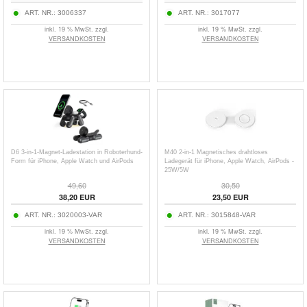
ART. NR.:
3006337
ART. NR.:
3017077
inkl. 19 % MwSt. zzgl.
inkl. 19 % MwSt. zzgl.
VERSANDKOSTEN
VERSANDKOSTEN
D6 3-in-1-Magnet-Ladestation in Roboterhund-
M40 2-in-1 Magnetisches drahtloses
Form für iPhone, Apple Watch und AirPods
Ladegerät für iPhone, Apple Watch, AirPods -
25W/5W
49,60
30,50
38,20
EUR
23,50
EUR
ART. NR.:
3020003-VAR
ART. NR.:
3015848-VAR
inkl. 19 % MwSt. zzgl.
inkl. 19 % MwSt. zzgl.
VERSANDKOSTEN
VERSANDKOSTEN