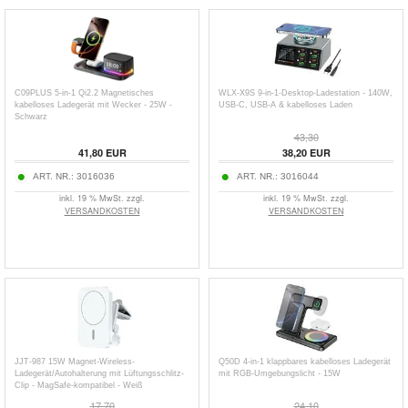
C09PLUS 5-in-1 Qi2.2 Magnetisches
WLX-X9S 9-in-1-Desktop-Ladestation - 140W,
kabelloses Ladegerät mit Wecker - 25W -
USB-C, USB-A & kabelloses Laden
Schwarz
43,30
41,80
EUR
38,20
EUR
ART. NR.:
3016036
ART. NR.:
3016044
inkl. 19 % MwSt. zzgl.
inkl. 19 % MwSt. zzgl.
VERSANDKOSTEN
VERSANDKOSTEN
JJT-987 15W Magnet-Wireless-
Q50D 4-in-1 klappbares kabelloses Ladegerät
Ladegerät/Autohalterung mit Lüftungsschlitz-
mit RGB-Umgebungslicht - 15W
Clip - MagSafe-kompatibel - Weiß
17,70
24,10