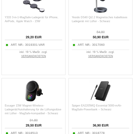
Y333 3-in-1-MagSafe-Ladegerät für iPhone,
Yesido DS40 Qi2.2 Magnetisches kabelloses
AirPods, Apple Watch - 15W
Ladegerät mit Lüfter - Schwarz
54,80
29,20
EUR
50,90
EUR
ART. NR.:
3019301-VAR
ART. NR.:
3017060
inkl. 19 % MwSt. zzgl.
inkl. 19 % MwSt. zzgl.
VERSANDKOSTEN
VERSANDKOSTEN
Essager 15W Magnet-Wireless-
Spigen EA2205MQ Essential 5000-mAh-
Ladegerät/Autohalterung für die Lüftungsdüse
MagSafe-Powerbank – Schwarz
mit Lüfter - MagSafe-kompatibel - Schwarz
31,80
29,50
EUR
36,90
EUR
ART. NR.:
3018513
ART. NR.:
3018778