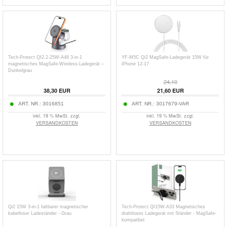
Tech-Protect QI2.2-25W-A48 3-in-1
YF-M5C Qi2 MagSafe-Ladegerät 15W für
magnetisches MagSafe-Wireless-Ladegerät –
iPhone 12-17
Dunkelgrau
24,10
38,30
EUR
21,60
EUR
ART. NR.:
3016851
ART. NR.:
3017679-VAR
inkl. 19 % MwSt. zzgl.
inkl. 19 % MwSt. zzgl.
VERSANDKOSTEN
VERSANDKOSTEN
Qi2 15W 3-in-1 faltbarer magnetischer
Tech-Protect QI15W-A33 Magnetisches
kabelloser Ladeständer - Grau
drahtloses Ladegerät mit Ständer - MagSafe-
kompatibel