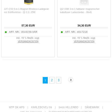
JJT-C53 5-in-1-Magnet-Wireless-Ladegerät
Qi2 15W 3-in-1 faltbarer magnetischer
mit Kühlfunktion - Qi 2.2, 25W
kabelloser Ladeständer - Weiß
57,30
EUR
34,30
EUR
ART. NR.:
3019159-VAR
ART. NR.:
4017218
inkl. 19 % MwSt. zzgl.
inkl. 19 % MwSt. zzgl.
VERSANDKOSTEN
VERSANDKOSTEN
2
3
1
MTP DK APS
|
KARLEBOVEJ 59
|
3400 HILLERØD
|
DÄNEMARK
|