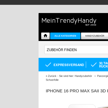
ALLE KATEGORIEN
HANDYZUBEHÖR
30 T
EXPRESSVERSAND
RÜCK
«
Zurück
- Sie sind hier:
Handyzubehör
Panzergl
Schutzfolie
IPHONE 16 PRO MAX SAII 3D