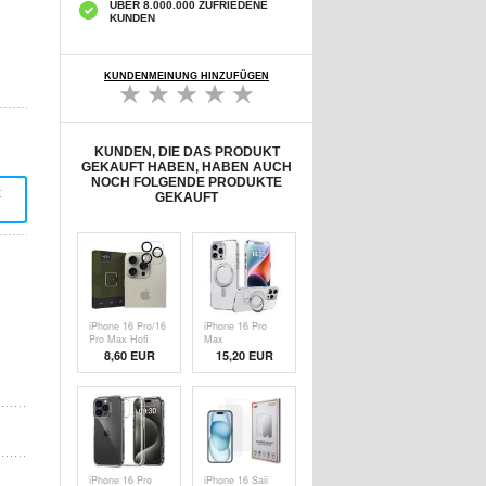
ÜBER 8.000.000 ZUFRIEDENE
KUNDEN
KUNDENMEINUNG HINZUFÜGEN
KUNDEN, DIE DAS PRODUKT
GEKAUFT HABEN, HABEN AUCH
NOCH FOLGENDE PRODUKTE
t
GEKAUFT
iPhone 16 Pro/16
iPhone 16 Pro
Pro Max Hofi
Max
Cam Pro+
Magnetische
8,60 EUR
15,20 EUR
Kameraobjektivschutz
Kickstand-
aus Gehärtetem
Hybridhülle -
Glas -
Durchsichtig
Durchsichtig /
Schwarz
iPhone 16 Pro
iPhone 16 Saii