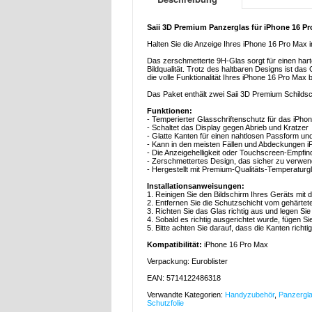
Saii 3D Premium Panzerglas für iPhone 16 Pro
Halten Sie die Anzeige Ihres iPhone 16 Pro Max
Das zerschmetterte 9H-Glas sorgt für einen harte
Bildqualität. Trotz des haltbaren Designs ist da
die volle Funktionalität Ihres iPhone 16 Pro Max b
Das Paket enthält zwei Saii 3D Premium Schilds
Funktionen:
- Temperierter Glasschriftenschutz für das iPho
- Schaltet das Display gegen Abrieb und Kratzer
- Glatte Kanten für einen nahtlosen Passform u
- Kann in den meisten Fällen und Abdeckungen 
- Die Anzeigehelligkeit oder Touchscreen-Empfind
- Zerschmettertes Design, das sicher zu verwen
- Hergestellt mit Premium-Qualitäts-Temperaturg
Installationsanweisungen:
1. Reinigen Sie den Bildschirm Ihres Geräts mit
2. Entfernen Sie die Schutzschicht vom gehärtet
3. Richten Sie das Glas richtig aus und legen Sie
4. Sobald es richtig ausgerichtet wurde, fügen Si
5. Bitte achten Sie darauf, dass die Kanten richtig
Kompatibilität:
iPhone 16 Pro Max
Verpackung: Euroblister
EAN: 5714122486318
Verwandte Kategorien:
Handyzubehör
,
Panzergla
Schutzfolie