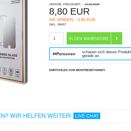
UNVERB. PREISEMPF.:
12,60 EUR
8,80
EUR
SIE SPAREN:
3,80 EUR
INKL. MWST
ANZAHL
schauen sich dieses Produk
Personen
gerade an.
EMPFOHLEN VON MEINTRENDYHANDY
N? WIR HELFEN WEITER!
LIVE CHAT