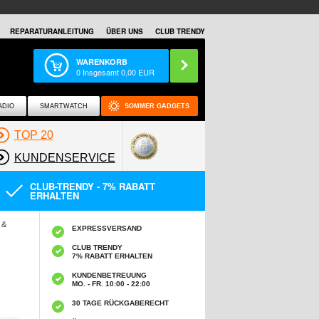
REPARATURANLEITUNG
ÜBER UNS
CLUB TRENDY
WARENKORB
0
Insgesamt
0,00
EUR
ADIO
SMARTWATCH
SOMMER GADGETS
TOP 20
KUNDENSERVICE
CLUB-TRENDY - 7% RABATT
ERHALTEN
 &
EXPRESSVERSAND
CLUB TRENDY
7% RABATT ERHALTEN
KUNDENBETREUUNG
MO. - FR. 10:00 - 22:00
30 TAGE RÜCKGABERECHT