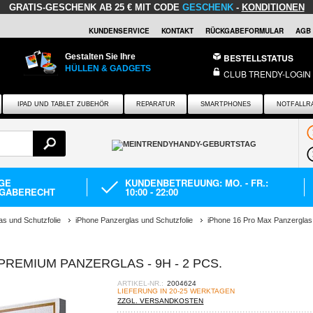
GRATIS-GESCHENK
AB 25 € MIT CODE
GESCHENK
-
KONDITIONEN
KUNDENSERVICE
KONTAKT
RÜCKGABEFORMULAR
AGB
Gestalten Sie Ihre
BESTELLSTATUS
HÜLLEN & GADGETS
CLUB TRENDY-LOGIN
IPAD UND TABLET ZUBEHÖR
REPARATUR
SMARTPHONES
NOTFALLR
AGE
KUNDENBETREUUNG: MO. - FR.:
GABERECHT
10:00 - 22:00
as und Schutzfolie
iPhone Panzerglas und Schutzfolie
iPhone 16 Pro Max Panzerglas
 PREMIUM PANZERGLAS - 9H - 2 PCS.
ARTIKEL-NR.:
2004624
LIEFERUNG IN 20-25 WERKTAGEN
ZZGL. VERSANDKOSTEN