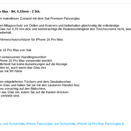
 Max - 9H, 0.33mm - 2 Stk.
 im makellosen Zustand mit dem Saii Premium Panzerglas.
n Alltagsschutz vor Dellen und Kratzern und beibehalten gleichzeitig die vollständige
s Glas nur 0,33 mm dick und beeinträchtigt die Reaktionsfähigkeit des Touchscreens nicht, wa
eibehält.
chirmeschutzschützer für iPhone 16 Pro Max.
ne 16 Pro Max von Saii
nd verbesserten Handlingskomfort
iPhone 16 Pro Max verwendet werden
lichkeit hat keine Auswirkungen auf die Anzeige
den ist, auch wenn das Glas riss
las mit 9H Härte
 den mitgelieferten Tüchern und dem Staubabsorber.
en Glas und halten Sie sie mit den sauberen Händen fest.
 es vorsichtig auf den Bildschirm.
e das Glas ein, indem Sie auf die Kanten drücken.
 verklebt sind.
s und Schutzfolie
,
iPhone Panzerglas und Schutzfolie
,
iPhone 16 Pro Max Panzerglas &