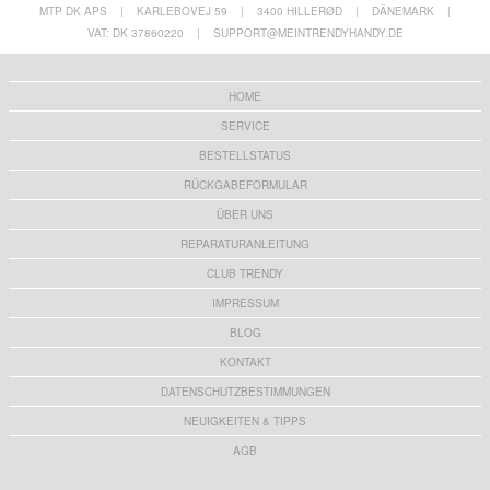
MTP DK APS
|
KARLEBOVEJ 59
|
3400 HILLERØD
|
DÄNEMARK
|
VAT: DK 37860220
|
SUPPORT@MEINTRENDYHANDY.DE
HOME
SERVICE
BESTELLSTATUS
RÜCKGABEFORMULAR
ÜBER UNS
REPARATURANLEITUNG
CLUB TRENDY
IMPRESSUM
BLOG
KONTAKT
DATENSCHUTZBESTIMMUNGEN
NEUIGKEITEN & TIPPS
AGB