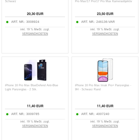
Schwarz
Pro Max/17 Pro/17 Pro Max Kameraobjektiv
Panzerglas
20,30
EUR
23,50
EUR
ART. NR.:
3008924
ART. NR.:
246136-VAR
inkl. 19 % MwSt. zzgl.
inkl. 19 % MwSt. zzgl.
VERSANDKOSTEN
VERSANDKOSTEN
iPhone 16 Pro Max BlueDefend Anti-Blue
iPhone 16 Pro Max Imak Pro+ Panzerglas -
Light Panzerglas - 2 Stk.
9H - Schwarz Rand
11,40
EUR
11,40
EUR
ART. NR.:
3009785
ART. NR.:
4007240
inkl. 19 % MwSt. zzgl.
inkl. 19 % MwSt. zzgl.
VERSANDKOSTEN
VERSANDKOSTEN