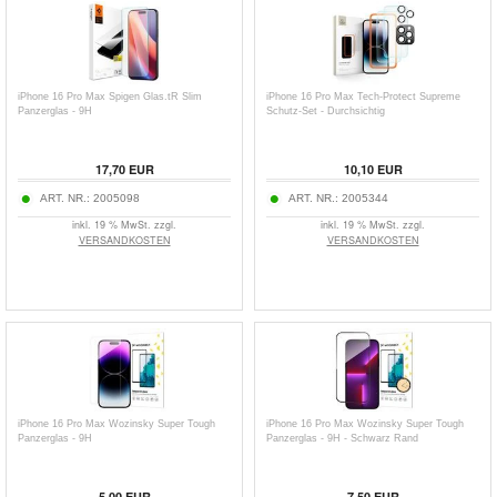
iPhone 16 Pro Max Spigen Glas.tR Slim
iPhone 16 Pro Max Tech-Protect Supreme
Panzerglas - 9H
Schutz-Set - Durchsichtig
17,70
EUR
10,10
EUR
ART. NR.:
2005098
ART. NR.:
2005344
inkl. 19 % MwSt. zzgl.
inkl. 19 % MwSt. zzgl.
VERSANDKOSTEN
VERSANDKOSTEN
iPhone 16 Pro Max Wozinsky Super Tough
iPhone 16 Pro Max Wozinsky Super Tough
Panzerglas - 9H
Panzerglas - 9H - Schwarz Rand
5,00
EUR
7,50
EUR