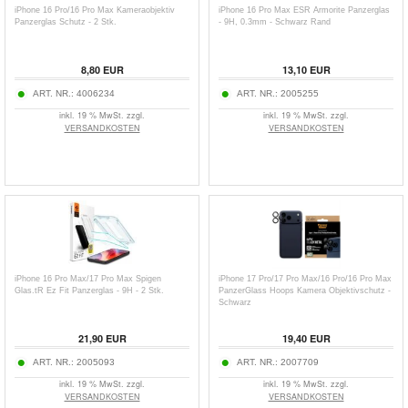
iPhone 16 Pro/16 Pro Max Kameraobjektiv
iPhone 16 Pro Max ESR Armorite Panzerglas
Panzerglas Schutz - 2 Stk.
- 9H, 0.3mm - Schwarz Rand
8,80
EUR
13,10
EUR
ART. NR.:
4006234
ART. NR.:
2005255
inkl. 19 % MwSt. zzgl.
inkl. 19 % MwSt. zzgl.
VERSANDKOSTEN
VERSANDKOSTEN
iPhone 16 Pro Max/17 Pro Max Spigen
iPhone 17 Pro/17 Pro Max/16 Pro/16 Pro Max
Glas.tR Ez Fit Panzerglas - 9H - 2 Stk.
PanzerGlass Hoops Kamera Objektivschutz -
Schwarz
21,90
EUR
19,40
EUR
ART. NR.:
2005093
ART. NR.:
2007709
inkl. 19 % MwSt. zzgl.
inkl. 19 % MwSt. zzgl.
VERSANDKOSTEN
VERSANDKOSTEN