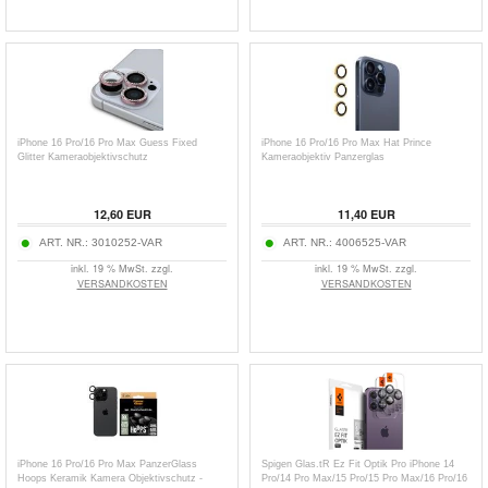
iPhone 16 Pro/16 Pro Max Guess Fixed
iPhone 16 Pro/16 Pro Max Hat Prince
Glitter Kameraobjektivschutz
Kameraobjektiv Panzerglas
12,60
EUR
11,40
EUR
ART. NR.:
3010252-VAR
ART. NR.:
4006525-VAR
inkl. 19 % MwSt. zzgl.
inkl. 19 % MwSt. zzgl.
VERSANDKOSTEN
VERSANDKOSTEN
iPhone 16 Pro/16 Pro Max PanzerGlass
Spigen Glas.tR Ez Fit Optik Pro iPhone 14
Hoops Keramik Kamera Objektivschutz -
Pro/14 Pro Max/15 Pro/15 Pro Max/16 Pro/16