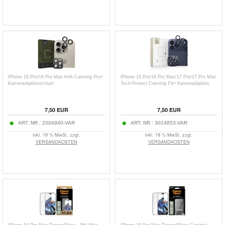
iPhone 16 Pro/16 Pro Max Hofi Camring Pro+
iPhone 16 Pro/16 Pro Max/17 Pro/17 Pro Max
Kameraobjektivschutz
Tech-Protect Camring Fit+ Kameraobjektiv
7,50
EUR
7,50
EUR
ART. NR.:
2004940-VAR
ART. NR.:
3014853-VAR
inkl. 19 % MwSt. zzgl.
inkl. 19 % MwSt. zzgl.
VERSANDKOSTEN
VERSANDKOSTEN