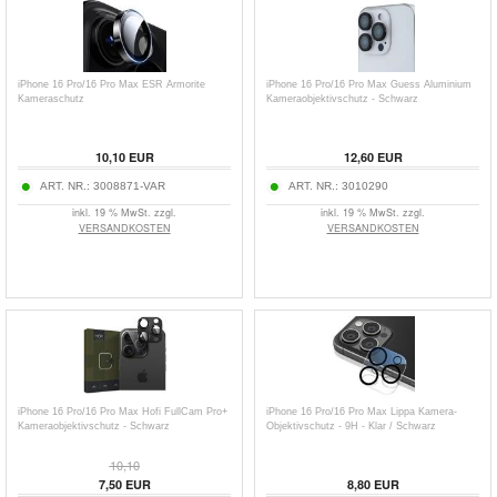
iPhone 16 Pro/16 Pro Max ESR Armorite
iPhone 16 Pro/16 Pro Max Guess Aluminium
Kameraschutz
Kameraobjektivschutz - Schwarz
10,10
EUR
12,60
EUR
ART. NR.:
3008871-VAR
ART. NR.:
3010290
inkl. 19 % MwSt. zzgl.
inkl. 19 % MwSt. zzgl.
VERSANDKOSTEN
VERSANDKOSTEN
iPhone 16 Pro/16 Pro Max Hofi FullCam Pro+
iPhone 16 Pro/16 Pro Max Lippa Kamera-
Kameraobjektivschutz - Schwarz
Objektivschutz - 9H - Klar / Schwarz
10,10
7,50
EUR
8,80
EUR