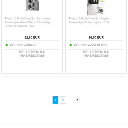
iPhone 16 Pro/16 Pro Max Puro Island
iPhone 16 Pro/16 Pro Max Ringke
Kamera gehärtetes Glas - Vollständiger
Kameraobjektiv Panzerglas - 2 Stk.
Schutz der Kamera - Klar
22,80
EUR
16,50
EUR
ART. NR.:
3009097
ART. NR.:
2004886-VAR
inkl. 19 % MwSt. zzgl.
inkl. 19 % MwSt. zzgl.
VERSANDKOSTEN
VERSANDKOSTEN
2
1