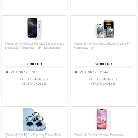
iPhone 16 Pro Max/17 Pro Max Tactical Glass
iPhone 16 Pro Max PanzerGlass Classic Fit
Shield 2.5D Panzerglas - 9H - Durchsichtig
Panzerglas - 9H
6,30
EUR
20,80
EUR
ART. NR.:
2007377
ART. NR.:
2005144
inkl. 19 % MwSt. zzgl.
inkl. 19 % MwSt. zzgl.
VERSANDKOSTEN
VERSANDKOSTEN
iPhone 16 Pro/16 Pro Max Hat Prince Glitter
iPhone 16 Pro Max Amorus Panzerglas