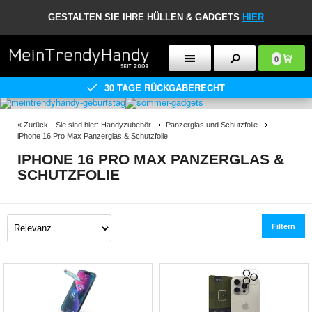
GESTALTEN SIE IHRE HÜLLEN & GADGETS
HIER
0
30 TAGE RÜCKGABERECHT
«
Zurück
- Sie sind hier:
Handyzubehör
Panzerglas und Schutzfolie
iPhone 16 Pro Max Panzerglas & Schutzfolie
IPHONE 16 PRO MAX PANZERGLAS &
SCHUTZFOLIE
Filtern