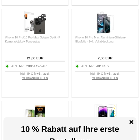
iPhone 16 Pro/16 Pro Max Spigen Optik.tR
iPhone 16 Pro Max Aluminium-Silizium-
Kameraobjektiv Panzerglas
Glasfolie - 9H, Vollabdeckung
21,60
EUR
7,50
EUR
ART. NR.:
2005149-VAR
ART. NR.:
4014459
inkl. 19 % MwSt. zzgl.
inkl. 19 % MwSt. zzgl.
VERSANDKOSTEN
VERSANDKOSTEN
iPhone 16 Pro Max PanzerGlass Eco Matrix
iPhone 17 Pro Max/16 Pro Max Wozinsky
Ultra-Wide Fit Displayschutzfolie - Schwarzer
Super Tough Panzerglas - 9H - 2 Stk.
Rand