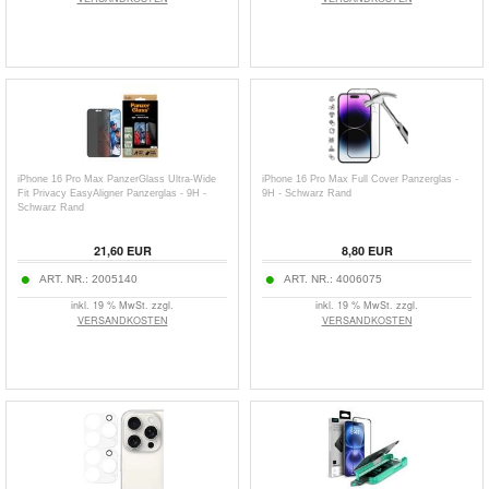
iPhone 16 Pro Max PanzerGlass Ultra-Wide
iPhone 16 Pro Max Full Cover Panzerglas -
Fit Privacy EasyAligner Panzerglas - 9H -
9H - Schwarz Rand
Schwarz Rand
21,60
EUR
8,80
EUR
ART. NR.:
2005140
ART. NR.:
4006075
inkl. 19 % MwSt. zzgl.
inkl. 19 % MwSt. zzgl.
VERSANDKOSTEN
VERSANDKOSTEN