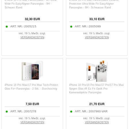
iPhone 16 Pro Max PanzerGlass - 9H Ultra-
iPhone 16 Pro Max PanzerGlass Ceramic
Wide Fit EasyAligner Panzerglas - 9H -
Protection Ultra-Wide Fit EasyAligner
Schwarz Rand
Panzerglas - 9H - Schwarzer Rand
32,30
EUR
33,10
EUR
ART. NR.:
2005215
ART. NR.:
2005099
inkl. 19 % MwSt. zzgl.
inkl. 19 % MwSt. zzgl.
VERSANDKOSTEN
VERSANDKOSTEN
iPhone 16 Pro Max/17 Pro Max Tech-Protect
iPhone 16 Pro/16 Pro Max/17 Pro/17 Pro Max
Glas Fit+ Panzerglas - 2 Stk. - Durchsichtig
Spigen Glas.tR Ez Fit Optik Pro
Kameraobjektiv Panzerglas
7,50
EUR
21,70
EUR
ART. NR.:
2007278
ART. NR.:
2007960-VAR
inkl. 19 % MwSt. zzgl.
inkl. 19 % MwSt. zzgl.
VERSANDKOSTEN
VERSANDKOSTEN