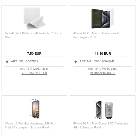
Tech-Protect Bildschirm-Poliertuch - 2 Stk. -
iPhone 16 Pro Max Hofi Premium Pro+
Grau
Panzerglas - 2 Stk
7,50
EUR
11,10
EUR
ART. NR.:
3007809
ART. NR.:
2004909-VAR
inkl. 19 % MwSt. zzgl.
inkl. 19 % MwSt. zzgl.
VERSANDKOSTEN
VERSANDKOSTEN
iPhone 16 Pro Max dbramante1928 Eco-
iPhone 16 Pro Max Guess 2.5D Panzerglas -
Shield Panzerglas - Schwarz Rand
9H - Schwarzer Rand