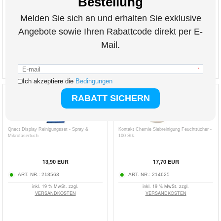
24,10
EUR
8,80
EUR
ART. NR.:
3009109
ART. NR.:
2007787
inkl. 19 % MwSt. zzgl.
inkl. 19 % MwSt. zzgl.
VERSANDKOSTEN
VERSANDKOSTEN
Qnect Display Reinigungsset - Spray &
Kontakt Chemie Siebreinigung Feuchttücher -
Mikrofasertuch
100 Stk.
13,90
EUR
17,70
EUR
ART. NR.:
218563
ART. NR.:
214625
inkl. 19 % MwSt. zzgl.
inkl. 19 % MwSt. zzgl.
VERSANDKOSTEN
VERSANDKOSTEN