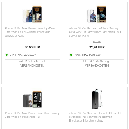
iPhone 16 Pro Max PanzerGlass EyeCare
iPhone 16 Pro Max PanzerGlass Gaming
Ultra-Wide Fit EasyAligner Panzerglas -
Ultra-Wide Fit EasyAligner Panzerglas - 9H -
schwarzer Rand
schwarzer Rand
25,40
30,50
EUR
22,70
EUR
ART. NR.:
2005107
ART. NR.:
3008920
inkl. 19 % MwSt. zzgl.
inkl. 19 % MwSt. zzgl.
VERSANDKOSTEN
VERSANDKOSTEN
iPhone 16 Pro Max PanzerGlass Safe Privacy
iPhone 16 Pro Max Puro Flexible Glass D3O
Ultra-Wide Fit Panzerglas - 9H
Hybridglas mit schwarzem Rahmen -
Erweiterter Bildschirmschutz