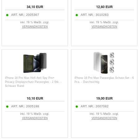
34,10
EUR
12,60
EUR
ART. NR.:
2005367
ART. NR.:
3010283
inkl. 19 % MwSt. zzgl.
inkl. 19 % MwSt. zzgl.
VERSANDKOSTEN
VERSANDKOSTEN
iPhone 16 Pro Max Hofi Anti Spy Pro+
iPhone 16 Pro Max Panzerglas Schutz-Set - 6
Privacy Displayschutz Panzerglas - 2 Stk. -
Pcs. - Durchsichtig
Schwarz Rand
10,10
EUR
19,00
EUR
ART. NR.:
2005198
ART. NR.:
2007082
inkl. 19 % MwSt. zzgl.
inkl. 19 % MwSt. zzgl.
VERSANDKOSTEN
VERSANDKOSTEN