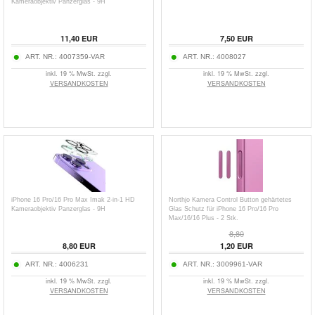
Kameraobjektiv Panzerglas - 9H
11,40
EUR
7,50
EUR
ART. NR.:
4007359-VAR
ART. NR.:
4008027
inkl. 19 % MwSt. zzgl.
inkl. 19 % MwSt. zzgl.
VERSANDKOSTEN
VERSANDKOSTEN
iPhone 16 Pro/16 Pro Max Imak 2-in-1 HD
Northjo Kamera Control Button gehärtetes
Kameraobjektiv Panzerglas - 9H
Glas Schutz für iPhone 16 Pro/16 Pro
Max/16/16 Plus - 2 Stk.
8,80
8,80
EUR
1,20
EUR
ART. NR.:
4006231
ART. NR.:
3009961-VAR
inkl. 19 % MwSt. zzgl.
inkl. 19 % MwSt. zzgl.
VERSANDKOSTEN
VERSANDKOSTEN