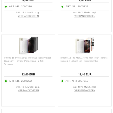
ART. NR.:
2005336
ART. NR.:
2005332
inkl. 19 % MwSt. zzgl.
inkl. 19 % MwSt. zzgl.
VERSANDKOSTEN
VERSANDKOSTEN
iPhone 16 Pro Max/17 Pro Max Tech-Protect
iPhone 16 Pro Max/17 Pro Max Tech-Protect
Glas Spy+ Privacy Panzerglas - 2 Stk. -
Supreme Schutz-Set - Durchsichtig
Schwarz
12,60
EUR
11,40
EUR
ART. NR.:
2007292
ART. NR.:
2007319
inkl. 19 % MwSt. zzgl.
inkl. 19 % MwSt. zzgl.
VERSANDKOSTEN
VERSANDKOSTEN