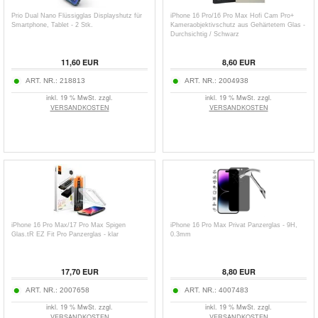
Prio Dual Nano Flüssigglas Displayshutz für
iPhone 16 Pro/16 Pro Max Hofi Cam Pro+
Smartphone, Tablet - 2 Stk.
Kameraobjektivschutz aus Gehärtetem Glas -
Durchsichtig / Schwarz
11,60
EUR
8,60
EUR
ART. NR.:
218813
ART. NR.:
2004938
inkl. 19 % MwSt. zzgl.
inkl. 19 % MwSt. zzgl.
VERSANDKOSTEN
VERSANDKOSTEN
iPhone 16 Pro Max/17 Pro Max Spigen
iPhone 16 Pro Max Privat Panzerglas - 9H,
Glas.tR EZ Fit Pro Panzerglas - klar
0.3mm
17,70
EUR
8,80
EUR
ART. NR.:
2007658
ART. NR.:
4007483
inkl. 19 % MwSt. zzgl.
inkl. 19 % MwSt. zzgl.
VERSANDKOSTEN
VERSANDKOSTEN