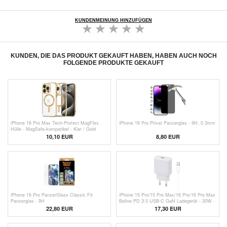
KUNDENMEINUNG HINZUFÜGEN
KUNDEN, DIE DAS PRODUKT GEKAUFT HABEN, HABEN AUCH NOCH
FOLGENDE PRODUKTE GEKAUFT
iPhone 16 Pro Max Tech-Protect MagFlex
iPhone 16 Pro Privat Panzerglas - 9H, 0.3mm
Hülle - MagSafe-kompatibel - Klar / Gold
10,10 EUR
8,80 EUR
iPhone 16 Pro PanzerGlass Classic Fit
iPhone 15 Pro/15 Pro Max/16 Pro/16 Pro Max
Panzerglas - 9H
Beline PD 3.0 USB-C GaN Ladegerät - 30W -
Weiß
22,80 EUR
17,30 EUR