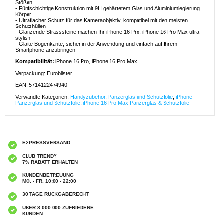
Stößen
- Fünfschichtige Konstruktion mit 9H gehärtetem Glas und Aluminiumlegierung
Körper
- Ultraflacher Schutz für das Kameraobjektiv, kompatibel mit den meisten
Schutzhüllen
- Glänzende Strasssteine machen Ihr iPhone 16 Pro, iPhone 16 Pro Max ultra-
stylish
- Glatte Bogenkante, sicher in der Anwendung und einfach auf Ihrem
Smartphone anzubringen
Kompatibilität:
iPhone 16 Pro, iPhone 16 Pro Max
Verpackung: Euroblister
EAN: 5714122474940
Verwandte Kategorien:
Handyzubehör
,
Panzerglas und Schutzfolie
,
iPhone
Panzerglas und Schutzfolie
,
iPhone 16 Pro Max Panzerglas & Schutzfolie
EXPRESSVERSAND
CLUB TRENDY
7% RABATT ERHALTEN
KUNDENBETREUUNG
MO. - FR. 10:00 - 22:00
30 TAGE RÜCKGABERECHT
ÜBER 8.000.000 ZUFRIEDENE
KUNDEN