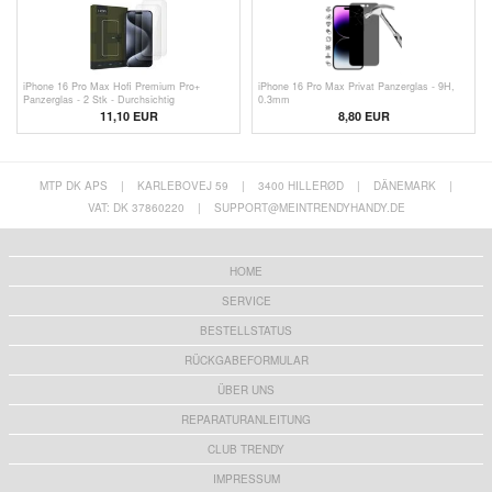
iPhone 16 Pro Max Hofi Premium Pro+
iPhone 16 Pro Max Privat Panzerglas - 9H,
Panzerglas - 2 Stk - Durchsichtig
0.3mm
11,10 EUR
8,80 EUR
MTP DK APS
|
KARLEBOVEJ 59
|
3400 HILLERØD
|
DÄNEMARK
|
VAT: DK 37860220
|
SUPPORT@MEINTRENDYHANDY.DE
HOME
SERVICE
BESTELLSTATUS
RÜCKGABEFORMULAR
ÜBER UNS
REPARATURANLEITUNG
CLUB TRENDY
IMPRESSUM