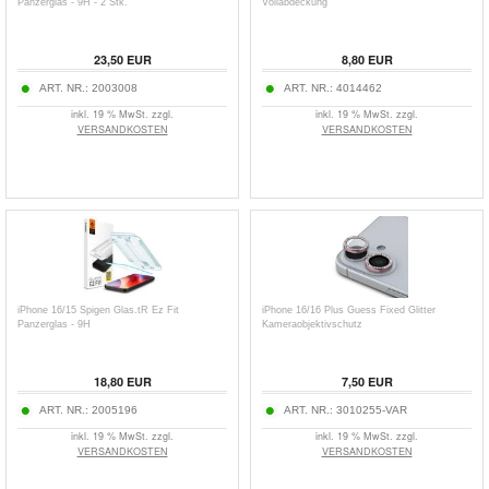
Panzerglas - 9H - 2 Stk.
Vollabdeckung
23,50
EUR
8,80
EUR
ART. NR.:
2003008
ART. NR.:
4014462
inkl. 19 % MwSt. zzgl.
inkl. 19 % MwSt. zzgl.
VERSANDKOSTEN
VERSANDKOSTEN
iPhone 16/15 Spigen Glas.tR Ez Fit
iPhone 16/16 Plus Guess Fixed Glitter
Panzerglas - 9H
Kameraobjektivschutz
18,80
EUR
7,50
EUR
ART. NR.:
2005196
ART. NR.:
3010255-VAR
inkl. 19 % MwSt. zzgl.
inkl. 19 % MwSt. zzgl.
VERSANDKOSTEN
VERSANDKOSTEN