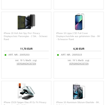
iPhone 16 Hofi Anti Spy Pro+ Privacy
iPhone 16 Lippa 2.5D Full Cover
Displayschutz Panzerglas - 2 Stk. - Schwarz
Displayschutzfolie aus gehärtetem Glas - 9H
Rand
- Schwarzer Rand
11,70
EUR
6,30
EUR
ART. NR.:
2005203
ART. NR.:
2005315
inkl. 19 % MwSt. zzgl.
inkl. 19 % MwSt. zzgl.
VERSANDKOSTEN
VERSANDKOSTEN
iPhone 15/16 Spigen Glas.tR Ez Fit Privacy
iPhone 16 Aluminium-Silizium-Glasfolie - 9H,