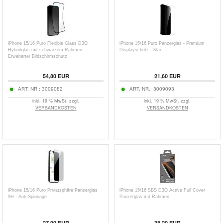
iPhone 15/16 Puro Flexible Glass D3O
iPhone 15/16 Puro Panzerglas - Premium
Hybridglas mit schwarzem Rahmen -
Displayschutz - Klar
Erweiterter Bildschirmschutz
54,80
EUR
21,60
EUR
ART. NR.:
3009082
ART. NR.:
3009093
inkl. 19 % MwSt. zzgl.
inkl. 19 % MwSt. zzgl.
VERSANDKOSTEN
VERSANDKOSTEN
iPhone 15/16 Puro Privatsphäre Panzerglas
iPhone 15/16 SBS D3O Active Full Cover
9H - Anti-Spionage
Panzerglas mit Rahmen
27,90
EUR
38,20
EUR