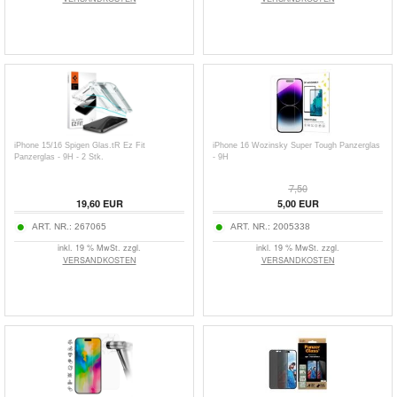
iPhone 15/16 Spigen Glas.tR Ez Fit
iPhone 16 Wozinsky Super Tough Panzerglas
Panzerglas - 9H - 2 Stk.
- 9H
7,50
19,60
EUR
5,00
EUR
ART. NR.:
267065
ART. NR.:
2005338
inkl. 19 % MwSt. zzgl.
inkl. 19 % MwSt. zzgl.
VERSANDKOSTEN
VERSANDKOSTEN