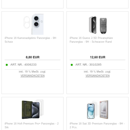
iPhone 16 Kameraobjektiv Panzerglas - 9H
iPhone 16 Guess 2.5D Privatsphäre
Schutz
Panzerglas - 9H - Schwarzer Rand
8,80
EUR
12,60
EUR
ART. NR.:
4006233
ART. NR.:
3010285
inkl. 19 % MwSt. zzgl.
inkl. 19 % MwSt. zzgl.
VERSANDKOSTEN
VERSANDKOSTEN
iPhone 16 Hofi Premium Pro+ Panzerglas - 2
iPhone 16 Saii 3D Premium Panzerglas - 9H -
Stk
2 Pcs.