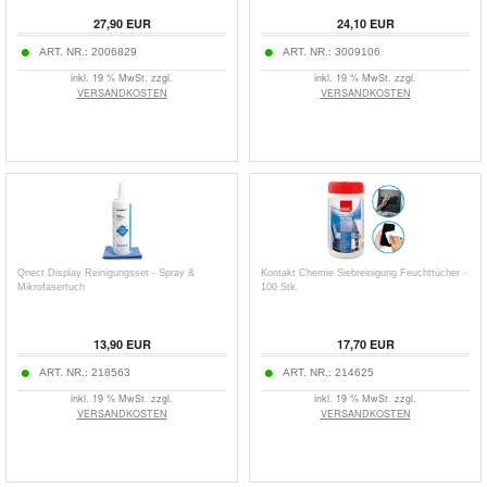
27,90
EUR
24,10
EUR
ART. NR.:
2006829
ART. NR.:
3009106
inkl. 19 % MwSt. zzgl.
inkl. 19 % MwSt. zzgl.
VERSANDKOSTEN
VERSANDKOSTEN
Qnect Display Reinigungsset - Spray &
Kontakt Chemie Siebreinigung Feuchttücher -
Mikrofasertuch
100 Stk.
13,90
EUR
17,70
EUR
ART. NR.:
218563
ART. NR.:
214625
inkl. 19 % MwSt. zzgl.
inkl. 19 % MwSt. zzgl.
VERSANDKOSTEN
VERSANDKOSTEN