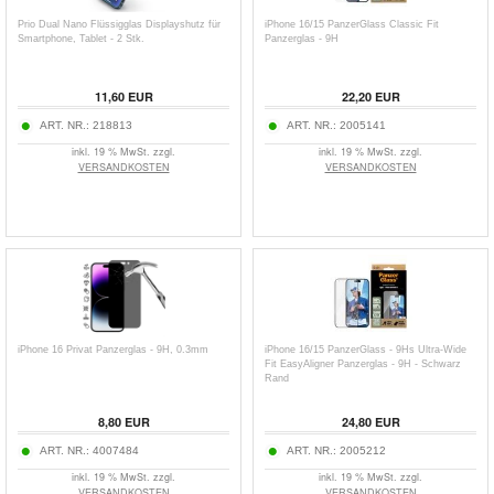
Prio Dual Nano Flüssigglas Displayshutz für
iPhone 16/15 PanzerGlass Classic Fit
Smartphone, Tablet - 2 Stk.
Panzerglas - 9H
11,60
EUR
22,20
EUR
ART. NR.:
218813
ART. NR.:
2005141
inkl. 19 % MwSt. zzgl.
inkl. 19 % MwSt. zzgl.
VERSANDKOSTEN
VERSANDKOSTEN
iPhone 16 Privat Panzerglas - 9H, 0.3mm
iPhone 16/15 PanzerGlass - 9Hs Ultra-Wide
Fit EasyAligner Panzerglas - 9H - Schwarz
Rand
8,80
EUR
24,80
EUR
ART. NR.:
4007484
ART. NR.:
2005212
inkl. 19 % MwSt. zzgl.
inkl. 19 % MwSt. zzgl.
VERSANDKOSTEN
VERSANDKOSTEN