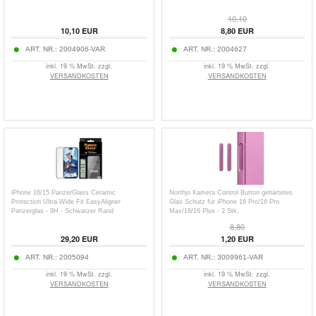
10,10
10,10
EUR
8,80
EUR
ART. NR.:
2004906-VAR
ART. NR.:
2004627
inkl. 19 % MwSt. zzgl.
inkl. 19 % MwSt. zzgl.
VERSANDKOSTEN
VERSANDKOSTEN
iPhone 16/15 PanzerGlass Ceramic
Northjo Kamera Control Button gehärtetes
Protection Ultra-Wide Fit EasyAligner
Glas Schutz für iPhone 16 Pro/16 Pro
Panzerglas - 9H - Schwarzer Rand
Max/16/16 Plus - 2 Stk.
8,80
29,20
EUR
1,20
EUR
ART. NR.:
2005094
ART. NR.:
3009961-VAR
inkl. 19 % MwSt. zzgl.
inkl. 19 % MwSt. zzgl.
VERSANDKOSTEN
VERSANDKOSTEN