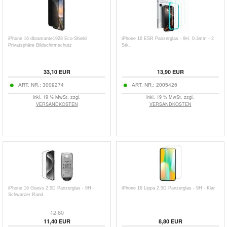
iPhone 16 dbramante1928 Eco-Shield
iPhone 16 ESR Panzerglas - 9H, 0.3mm - 2
Privatsphäre Bildschirmschutz
Stk.
33,10
EUR
13,90
EUR
ART. NR.:
3009274
ART. NR.:
2005426
inkl. 19 % MwSt. zzgl.
inkl. 19 % MwSt. zzgl.
VERSANDKOSTEN
VERSANDKOSTEN
iPhone 16 Guess 2.5D Panzerglas - 9H -
iPhone 16 Lippa 2.5D Panzerglas - 9H - Klar
Schwarzer Rand
12,60
11,40
EUR
8,80
EUR