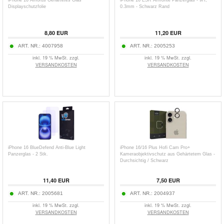
iPhone 16 Amorus Gehärtetes Glas
iPhone 16 ESR Armorite Panzerglas - 9H,
Displayschutzfolie
0.3mm - Schwarz Rand
8,80
EUR
11,20
EUR
ART. NR.:
4007958
ART. NR.:
2005253
inkl. 19 % MwSt. zzgl.
inkl. 19 % MwSt. zzgl.
VERSANDKOSTEN
VERSANDKOSTEN
iPhone 16 BlueDefend Anti-Blue Light
iPhone 16/16 Plus Hofi Cam Pro+
Panzerglas - 2 Stk.
Kameraobjektivschutz aus Gehärtetem Glas -
Durchsichtig / Schwarz
11,40
EUR
7,50
EUR
ART. NR.:
2005681
ART. NR.:
2004937
inkl. 19 % MwSt. zzgl.
inkl. 19 % MwSt. zzgl.
VERSANDKOSTEN
VERSANDKOSTEN