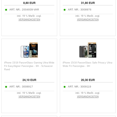
8,80
EUR
31,80
EUR
ART. NR.:
2004939-VAR
ART. NR.:
3008976
inkl. 19 % MwSt. zzgl.
inkl. 19 % MwSt. zzgl.
VERSANDKOSTEN
VERSANDKOSTEN
iPhone 15/16 PanzerGlass Gaming Ultra-Wide
iPhone 15/16 PanzerGlass Safe Privacy Ultra-
Fit EasyAligner Panzerglas - 9H - Schwarzer
Wide Fit Panzerglas - 9H
Rand
24,10
EUR
20,30
EUR
ART. NR.:
3008917
ART. NR.:
3009119
inkl. 19 % MwSt. zzgl.
inkl. 19 % MwSt. zzgl.
VERSANDKOSTEN
VERSANDKOSTEN