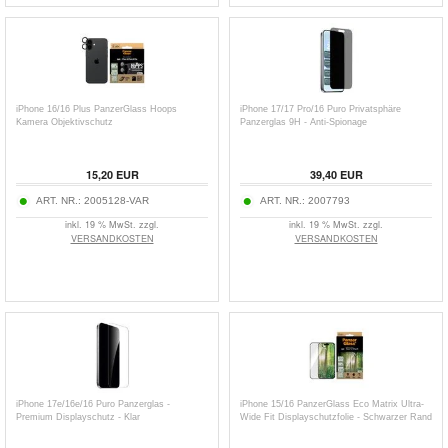
iPhone 16/16 Plus PanzerGlass Hoops
iPhone 17/17 Pro/16 Puro Privatsphäre
Kamera Objektivschutz
Panzerglas 9H - Anti-Spionage
15,20
EUR
39,40
EUR
ART. NR.:
2005128-VAR
ART. NR.:
2007793
inkl. 19 % MwSt. zzgl.
inkl. 19 % MwSt. zzgl.
VERSANDKOSTEN
VERSANDKOSTEN
iPhone 17e/16e/16 Puro Panzerglas -
iPhone 15/16 PanzerGlass Eco Matrix Ultra-
Premium Displayschutz - Klar
Wide Fit Displayschutzfolie - Schwarzer Rand