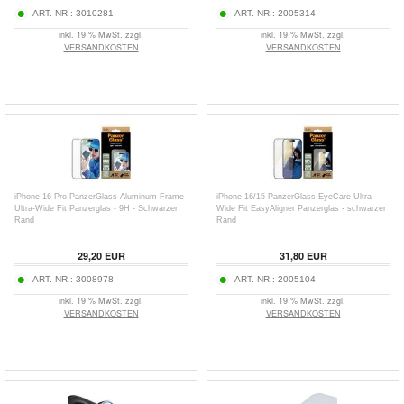
ART. NR.:
3010281
ART. NR.:
2005314
inkl. 19 % MwSt. zzgl.
inkl. 19 % MwSt. zzgl.
VERSANDKOSTEN
VERSANDKOSTEN
iPhone 16 Pro PanzerGlass Aluminum Frame
iPhone 16/15 PanzerGlass EyeCare Ultra-
Ultra-Wide Fit Panzerglas - 9H - Schwarzer
Wide Fit EasyAligner Panzerglas - schwarzer
Rand
Rand
29,20
EUR
31,80
EUR
ART. NR.:
3008978
ART. NR.:
2005104
inkl. 19 % MwSt. zzgl.
inkl. 19 % MwSt. zzgl.
VERSANDKOSTEN
VERSANDKOSTEN