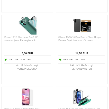
iPhone 16/16 Plus Imak 2-in-1 HD
iPhone 17/16/16 Plus PanzerGlass Hoops
Kameraobjektiv Panzerglas - 9H
Kamera Objektivschutz - Schwarz
8,80
EUR
14,50
EUR
ART. NR.:
4006230
ART. NR.:
2007707
inkl. 19 % MwSt. zzgl.
inkl. 19 % MwSt. zzgl.
VERSANDKOSTEN
VERSANDKOSTEN