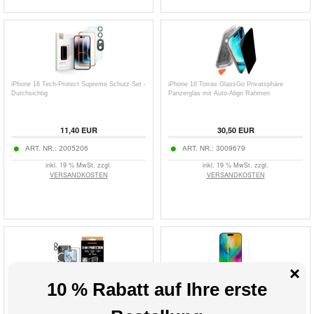
iPhone 16 Tech-Protect Supreme Schutz-Set -
iPhone 16 Torras GlassGo Privatsphäre
Durchsichtig
Panzerglas mit Auto-Align Rahmen
11,40
EUR
30,50
EUR
ART. NR.:
2005206
ART. NR.:
3009679
inkl. 19 % MwSt. zzgl.
inkl. 19 % MwSt. zzgl.
VERSANDKOSTEN
VERSANDKOSTEN
iPhone 16 PanzerGlass 3-in-1 Schutzpaket
iPhone 16 TPU Displayschutzfolie -
Durchsichtig