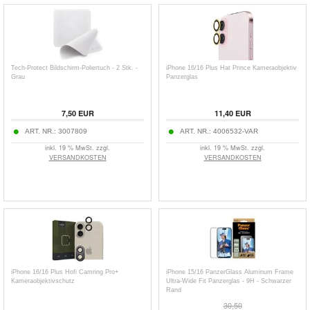
Tech-Protect Bildschirm-Poliertuch - 2 Stk. -
iPhone 16/16 Plus Hat Prince Kameraobjektiv
Grau
Panzerglas
7,50
EUR
11,40
EUR
ART. NR.:
3007809
ART. NR.:
4006532-VAR
inkl. 19 % MwSt. zzgl.
inkl. 19 % MwSt. zzgl.
VERSANDKOSTEN
VERSANDKOSTEN
iPhone 16/16 Plus Hofi Camring Pro+
iPhone 15/16 PanzerGlass Aluminum Frame
Kameraobjektivschutz
Ultra-Wide Fit Panzerglas - 9H - Schwarzer
Rand
30,50