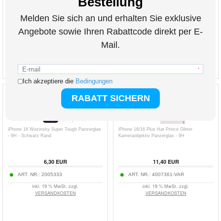
45,80
38,10
EUR
8,80
EUR
ART. NR.:
3008911
ART. NR.:
4006842
inkl. 19 % MwSt. zzgl.
inkl. 19 % MwSt. zzgl.
VERSANDKOSTEN
VERSANDKOSTEN
iPhone 16 Wozinsky Super Tough Panzerglas
iPhone 16/16 Plus Hat Prince Glitter
- 9H - Schwarz Rand
Kameraobjektiv Panzerglas - 9H
6,30
EUR
11,40
EUR
ART. NR.:
2005333
ART. NR.:
4007361-VAR
inkl. 19 % MwSt. zzgl.
inkl. 19 % MwSt. zzgl.
VERSANDKOSTEN
VERSANDKOSTEN