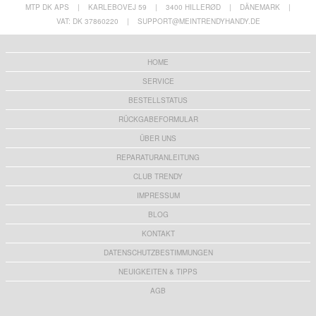
MTP DK APS
|
KARLEBOVEJ 59
|
3400 HILLERØD
|
DÄNEMARK
|
VAT: DK 37860220
|
SUPPORT@MEINTRENDYHANDY.DE
HOME
SERVICE
BESTELLSTATUS
RÜCKGABEFORMULAR
ÜBER UNS
REPARATURANLEITUNG
CLUB TRENDY
IMPRESSUM
BLOG
KONTAKT
DATENSCHUTZBESTIMMUNGEN
NEUIGKEITEN & TIPPS
AGB