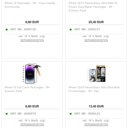
iPhone 16 Panzerglas - 9H - Case Friendly -
iPhone 16/15 PanzerGlass Ultra-Wide Fit
Durchsichtig
Privacy EasyAligner Panzerglas - 9H -
Schwarz Rand
8,80
EUR
25,40
EUR
ART. NR.:
4006720
ART. NR.:
2005137
inkl. 19 % MwSt. zzgl.
inkl. 19 % MwSt. zzgl.
VERSANDKOSTEN
VERSANDKOSTEN
iPhone 16 Full Cover Panzerglas - 9H -
iPhone 15/16 PanzerGlass Safe Ultra-Wide
Schwarz Rand
Fit Panzerglas - 9H - Klar
8,80
EUR
13,40
EUR
ART. NR.:
4006074
ART. NR.:
3009123
inkl. 19 % MwSt. zzgl.
inkl. 19 % MwSt. zzgl.
VERSANDKOSTEN
VERSANDKOSTEN