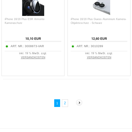
iPhone 16/16 Plus ESR Armorite
iPhone 16/16 Plus Guess Aluminium Kamera-
Kameraschutz
Objektivschutz - Schwarz
10,10
EUR
12,60
EUR
ART. NR.:
3008873-VAR
ART. NR.:
3010289
inkl. 19 % MwSt. zzgl.
inkl. 19 % MwSt. zzgl.
VERSANDKOSTEN
VERSANDKOSTEN
2
1