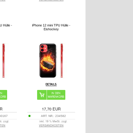
U Hülle -
iPhone 12 mini TPU Hülle -
Eishockey
R
17,70
EUR
30167
ART. NR.:
234582
t. zzgl.
inkl. 19 % MwSt. zzgl.
TEN
VERSANDKOSTEN