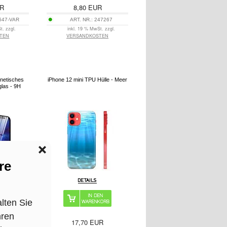
R
8,80
EUR
647-VAR
ART. NR.:
247267
t. zzgl.
inkl. 19 % MwSt. zzgl.
TEN
VERSANDKOSTEN
gnetisches
iPhone 12 mini TPU Hülle - Meer
glas - 9H
R
17,70
EUR