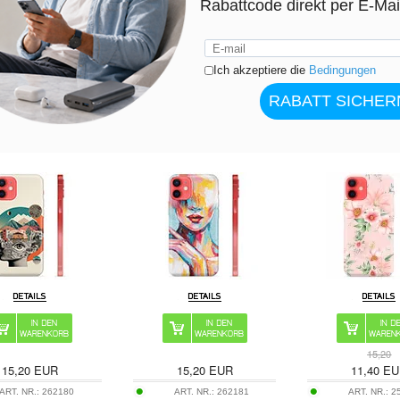
ART. NR.:
208777
ART. NR.:
259501
ART. NR.:
223
nkl. 19 % MwSt. zzgl.
inkl. 19 % MwSt. zzgl.
inkl. 19 % MwS
ERSANDKOSTEN
VERSANDKOSTEN
VERSANDKOS
 12 mini TPU Hülle -
iPhone 12 mini TPU Hülle -
iPhone 12 mini TP
bstrakte Collage
Abstraktes Porträt
Aquarell Bl
15,20
15,20
EUR
15,20
EUR
11,40
EU
ART. NR.:
262180
ART. NR.:
262181
ART. NR.:
2