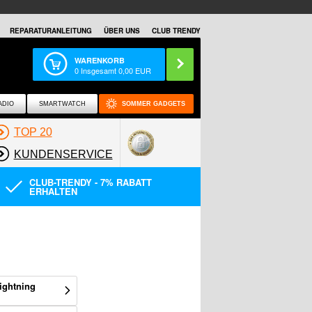
REPARATURANLEITUNG
ÜBER UNS
CLUB TRENDY
WARENKORB
0
Insgesamt
0,00
EUR
ADIO
SMARTWATCH
SOMMER GADGETS
TOP 20
KUNDENSERVICE
CLUB-TRENDY - 7% RABATT
ERHALTEN
ightning