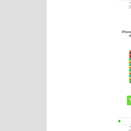
i
V
iPhone
A
i
V