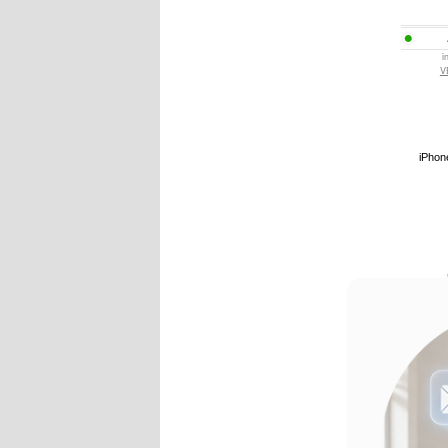
i
V
iPhon