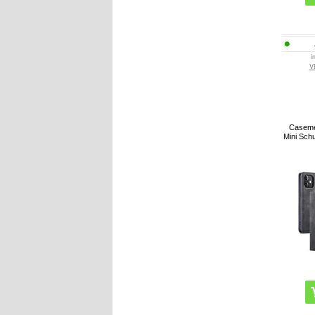
i
V
Caseme
Mini Schu