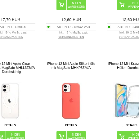
17,70
EUR
12,60
EUR
12,60
EU
ART. NR.:
125016
ART. NR.:
218942-VAR
ART. NR.:
246
nkl. 19 % MwSt. zzgl.
inkl. 19 % MwSt. zzgl.
inkl. 19 % MwS
ERSANDKOSTEN
VERSANDKOSTEN
VERSANDKOS
 12 Mini Apple Clear
iPhone 12 Mini Apple Silikonhülle
iPhone 12 Mini Kratz
it MagSafe MHLL3ZM/A
mit MagSafe MHKP3ZM/A
Hülle - Durchs
- Durchsichtig