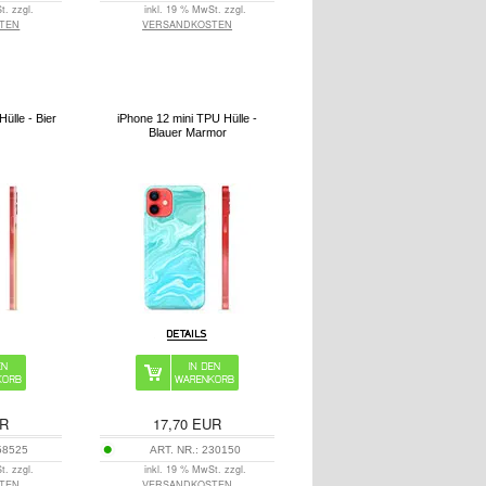
t. zzgl.
inkl. 19 % MwSt. zzgl.
TEN
VERSANDKOSTEN
ülle - Bier
iPhone 12 mini TPU Hülle -
Blauer Marmor
R
17,70
EUR
58525
ART. NR.:
230150
t. zzgl.
inkl. 19 % MwSt. zzgl.
TEN
VERSANDKOSTEN