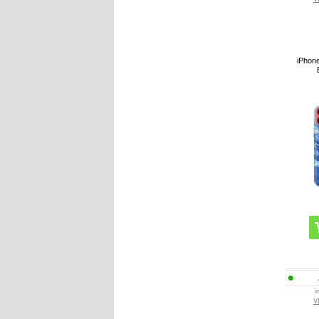
iPhone
i
V