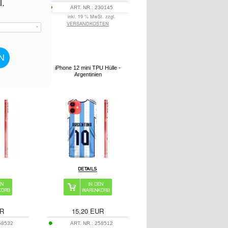
782-VAR
ART. NR.:
230145
t. zzgl.
inkl. 19 % MwSt. zzgl.
TEN
VERSANDKOSTEN
U Hülle -
iPhone 12 mini TPU Hülle -
umen
Argentinien
R
15,20
EUR
58532
ART. NR.:
258512