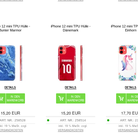
 12 mini TPU Hülle -
iPhone 12 mini TPU Hülle -
iPhone 12 mini TP
Bunter Marmor
Dänemark
Einhorn
15,20
EUR
15,20
EUR
17,70
EU
ART. NR.:
258528
ART. NR.:
258514
ART. NR.:
2
nkl. 19 % MwSt. zzgl.
inkl. 19 % MwSt. zzgl.
inkl. 19 % MwS
ERSANDKOSTEN
VERSANDKOSTEN
VERSANDKOS