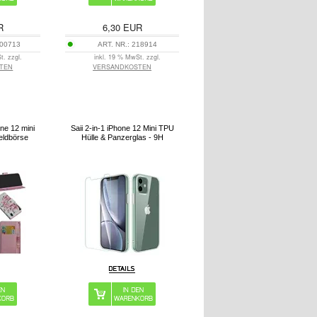
R
6,30
EUR
00713
ART. NR.:
218914
t. zzgl.
inkl. 19 % MwSt. zzgl.
TEN
VERSANDKOSTEN
ne 12 mini
Saii 2-in-1 iPhone 12 Mini TPU
eldbörse
Hülle & Panzerglas - 9H