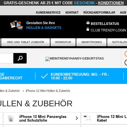
GRATIS-GESCHENK
AB 25 € MIT CODE
GESCHENK
-
KONDITIONEN
KUNDENSERVICE
KONTAKT
RÜCKGABEFORMULAR
AGB
Gestalten Sie Ihre
BESTELLSTATUS
HÜLLEN & GADGETS
CLUB TRENDY-LOGIN
IPAD UND TABLET ZUBEHÖR
REPARATUR
SMARTPHONES
NOTFALLR
AGE
KUNDENBETREUUNG: MO. - FR.:
GABERECHT
10:00 - 22:00
llen & Zubehör
iPhone 12 Mini Hüllen & Zubehör
HÜLLEN & ZUBEHÖR
iPhone 12 Mini Panzerglas
iPhone 12 Mini L
und Schutzfolie
Kabel