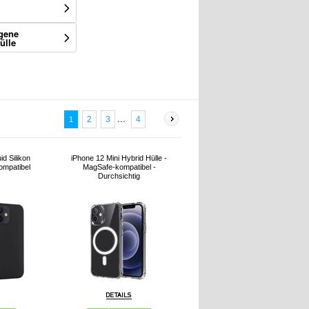
igene
ülle
...
4
2
3
1
id Silikon
iPhone 12 Mini Hybrid Hülle -
ompatibel
MagSafe-kompatibel -
Durchsichtig