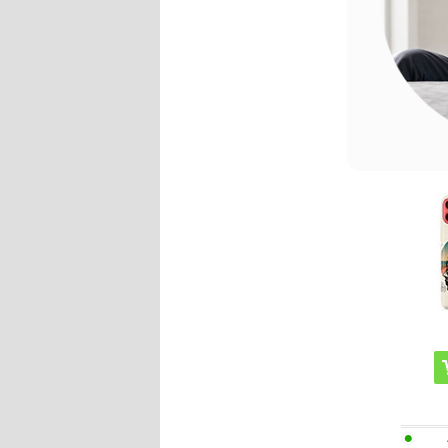
i
V
iPhone
A