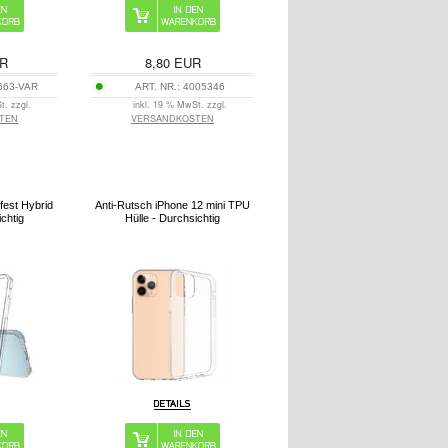
R
8,80
EUR
663-VAR
ART. NR.:
4005346
t. zzgl.
inkl. 19 % MwSt. zzgl.
TEN
VERSANDKOSTEN
fest Hybrid
Anti-Rutsch iPhone 12 mini TPU
ichtig
Hülle - Durchsichtig