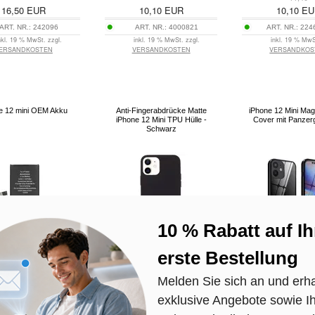
16,50
EUR
10,10
EUR
10,10
EU
ART. NR.:
242096
ART. NR.:
4000821
ART. NR.:
224
nkl. 19 % MwSt. zzgl.
inkl. 19 % MwSt. zzgl.
inkl. 19 % MwS
ERSANDKOSTEN
VERSANDKOSTEN
VERSANDKOS
e 12 mini OEM Akku
Anti-Fingerabdrücke Matte
iPhone 12 Mini Ma
iPhone 12 Mini TPU Hülle -
Cover mit Panzer
Schwarz
12,60
15,60
EUR
8,80
EUR
11,40
EU