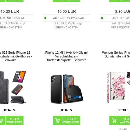
10,20
EUR
10,00
EUR
8,80
EU
ART. NR.:
224274
ART. NR.:
224259-VAR
ART. NR.:
40
nkl. 19 % MwSt. zzgl.
inkl. 19 % MwSt. zzgl.
inkl. 19 % MwS
ERSANDKOSTEN
VERSANDKOSTEN
VERSANDKOS
 013 Serie iPhone 12
iPhone 12 Mini Hybrid-Hülle mit
Wonder Series iPho
tzhülle mit Geldbörse -
Verschiebbarem
Schutzhülle mit G
Schwarz
Kartensteckplatz - Schwarz
11,40