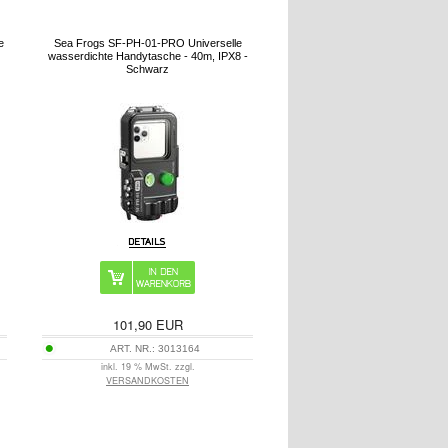
e
Sea Frogs SF-PH-01-PRO Universelle
wasserdichte Handytasche - 40m, IPX8 -
Schwarz
101,90
EUR
ART. NR.:
3013164
inkl. 19 % MwSt. zzgl.
VERSANDKOSTEN