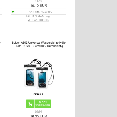
11,40
10,10
EUR
ART. NR.:
4017890
inkl. 19 % MwSt. zzgl.
VERSANDKOSTEN
e
Spigen A601 Universal Wasserdichte Hülle
- 6.8" - 2 Stk. - Schwarz / Durchsichtig
20,30
16,30
EUR