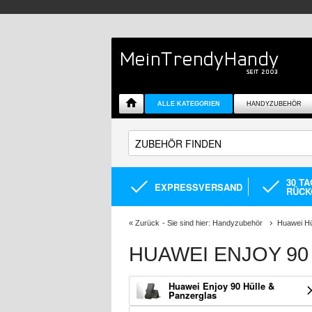
ALLE KATEGORIEN
HANDYZUBEHÖR
30 T
EXPRESSVERSAND
RÜCK
«
Zurück
- Sie sind hier:
Handyzubehör
Huawei Hü
HUAWEI ENJOY 90
Huawei Enjoy 90 Hülle &
Panzerglas