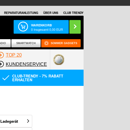
REPARATURANLEITUNG
ÜBER UNS
CLUB TRENDY
WARENKORB
0
Insgesamt
0,00
EUR
ADIO
SMARTWATCH
SOMMER GADGETS
TOP 20
KUNDENSERVICE
CLUB-TRENDY - 7% RABATT
ERHALTEN
 Ladegerät