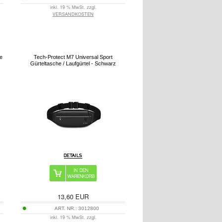
inkl. 19 % MwSt. zzgl.
VERSANDKOSTEN
e
Tech-Protect M7 Universal Sport
Gürteltasche / Laufgürtel - Schwarz
13,60
EUR
ART. NR.:
3012800
inkl. 19 % MwSt. zzgl.