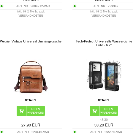
ART. NR.:
2004212-VAR
ART. NR.:
229349
inkl. 19 % MwSt. zzgl.
inkl. 19 % MwSt. zzgl.
VERSANDKOSTEN
VERSANDKOSTEN
Weixier Vintage Universal Umhängetasche
Tech-Protect Universelle Wasserdichte
Hülle - 6.7"
43,30
27,90
EUR
38,20
EUR
ART. NR.:
223445-VAR
ART. NR.:
255560-VAR