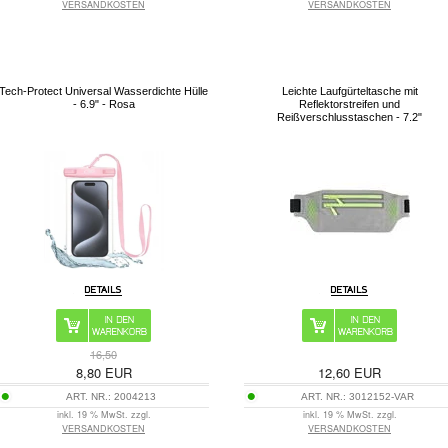
VERSANDKOSTEN
VERSANDKOSTEN
Tech-Protect Universal Wasserdichte Hülle
Leichte Laufgürteltasche mit
- 6.9" - Rosa
Reflektorstreifen und
Reißverschlusstaschen - 7.2"
16,50
8,80
EUR
12,60
EUR
ART. NR.:
2004213
ART. NR.:
3012152-VAR
inkl. 19 % MwSt. zzgl.
inkl. 19 % MwSt. zzgl.
VERSANDKOSTEN
VERSANDKOSTEN