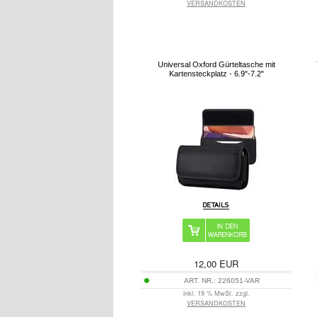
VERSANDKOSTEN
Universal Oxford Gürteltasche mit
Kartensteckplatz - 6.9"-7.2"
12,00
EUR
ART. NR.:
226051-VAR
inkl. 19 % MwSt. zzgl.
VERSANDKOSTEN