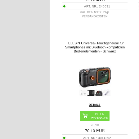
ART. NR.:
246631
inkl. 19 % MwSt. zzgl.
VERSANDKOSTEN
TELESIN Universal-Tauchgehäuse für
Smartphones mit Bluetooth-kompatiblen
Bedienelementen - Schwarz
73,90
70,10
EUR
ART. NR.:
3014292