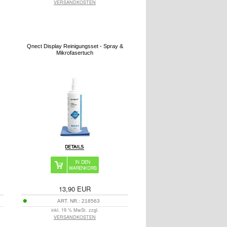
VERSANDKOSTEN
Qnect Display Reinigungsset - Spray &
Mikrofasertuch
13,90
EUR
ART. NR.:
218563
inkl. 19 % MwSt. zzgl.
VERSANDKOSTEN