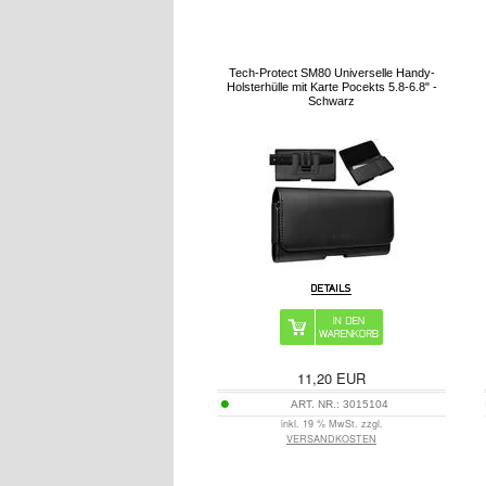
Tech-Protect SM80 Universelle Handy-
Holsterhülle mit Karte Pocekts 5.8-6.8" -
Schwarz
11,20
EUR
ART. NR.:
3015104
inkl. 19 % MwSt. zzgl.
VERSANDKOSTEN