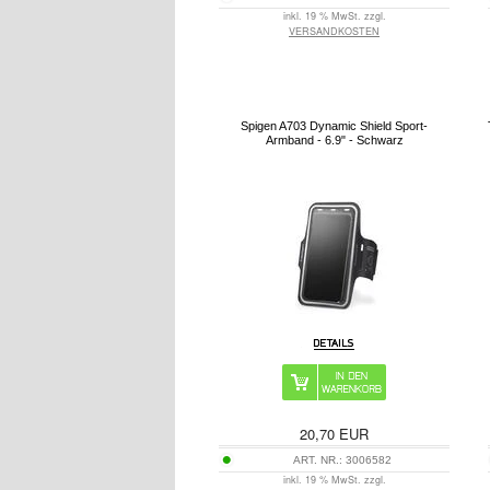
inkl. 19 % MwSt. zzgl.
VERSANDKOSTEN
Spigen A703 Dynamic Shield Sport-
Armband - 6.9" - Schwarz
20,70
EUR
ART. NR.:
3006582
inkl. 19 % MwSt. zzgl.