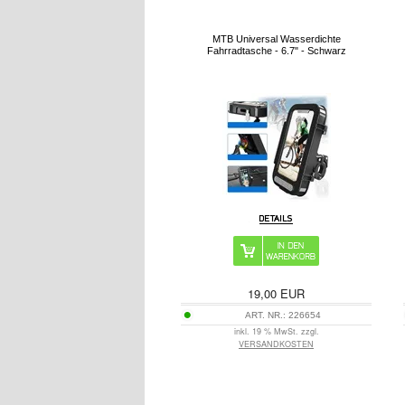
MTB Universal Wasserdichte
Fahrradtasche - 6.7" - Schwarz
19,00
EUR
ART. NR.:
226654
inkl. 19 % MwSt. zzgl.
VERSANDKOSTEN