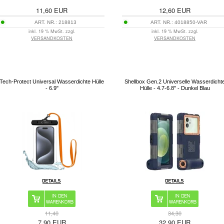
11,60
EUR
12,60
EUR
ART. NR.:
218813
ART. NR.:
4018850-VAR
inkl. 19 % MwSt. zzgl.
inkl. 19 % MwSt. zzgl.
VERSANDKOSTEN
VERSANDKOSTEN
Tech-Protect Universal Wasserdichte Hülle
Shellbox Gen.2 Universelle Wasserdicht
- 6.9"
Hülle - 4.7-6.8" - Dunkel Blau
11,40
34,30
7,90
EUR
32,90
EUR