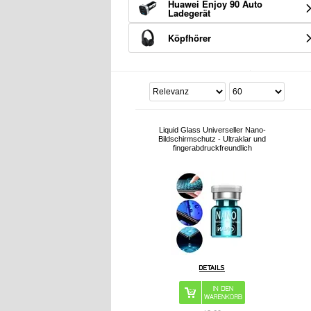
Huawei Enjoy 90 Auto
Ladegerät
Köpfhörer
Liquid Glass Universeller Nano-
Bildschirmschutz - Ultraklar und
fingerabdruckfreundlich