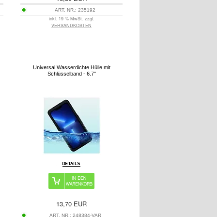
ART. NR.:
235192
inkl. 19 % MwSt. zzgl.
VERSANDKOSTEN
Universal Wasserdichte Hülle mit
Schlüsselband - 6.7"
13,70
EUR
ART. NR.:
248384-VAR