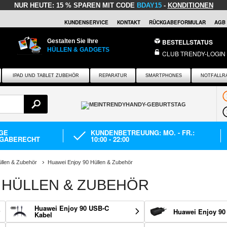
NUR HEUTE:
15 % SPAREN MIT CODE
BDAY15
-
KONDITIONEN
KUNDENSERVICE
KONTAKT
RÜCKGABEFORMULAR
AGB
Gestalten Sie Ihre
BESTELLSTATUS
HÜLLEN & GADGETS
CLUB TRENDY-LOGIN
IPAD UND TABLET ZUBEHÖR
REPARATUR
SMARTPHONES
NOTFALLR
AGE
KUNDENBETREUUNG: MO. - FR.:
GABERECHT
10:00 - 22:00
llen & Zubehör
Huawei Enjoy 90 Hüllen & Zubehör
 HÜLLEN & ZUBEHÖR
Huawei Enjoy 90 USB-C
Huawei Enjoy 90
Kabel