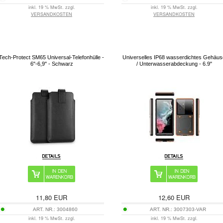
inkl. 19 % MwSt. zzgl.
inkl. 19 % MwSt. zzgl.
VERSANDKOSTEN
VERSANDKOSTEN
Tech-Protect SM65 Universal-Telefonhülle -
Universelles IP68 wasserdichtes Gehäus
6"-6,9" - Schwarz
/ Unterwasserabdeckung - 6.9"
11,80
EUR
12,60
EUR
ART. NR.:
3004860
ART. NR.:
3007303-VAR
inkl. 19 % MwSt. zzgl.
inkl. 19 % MwSt. zzgl.