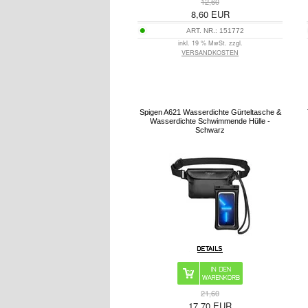
12,60
8,60
EUR
ART. NR.:
151772
inkl. 19 % MwSt. zzgl.
VERSANDKOSTEN
Spigen A621 Wasserdichte Gürteltasche &
Wasserdichte Schwimmende Hülle -
Schwarz
21,60
17,70
EUR