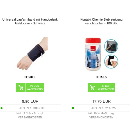
Universal Laufarmband mit Handgelenk
Kontakt Chemie Siebreinigung
Geldbörse - Schwarz
Feuchttücher - 100 Stk.
8,80
EUR
17,70
EUR
ART. NR.:
3002118
ART. NR.:
214625
inkl. 19 % MwSt. zzgl.
inkl. 19 % MwSt. zzgl.
VERSANDKOSTEN
VERSANDKOSTEN