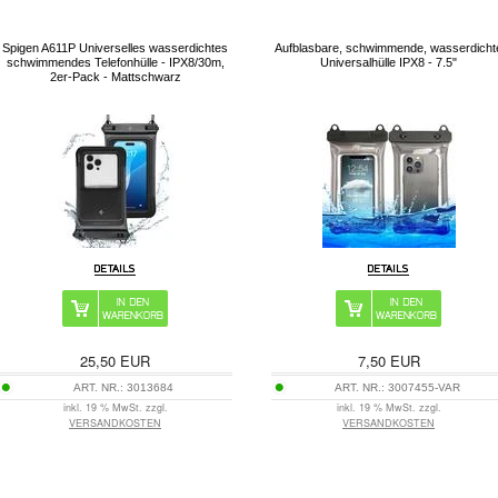
Spigen A611P Universelles wasserdichtes
Aufblasbare, schwimmende, wasserdicht
schwimmendes Telefonhülle - IPX8/30m,
Universalhülle IPX8 - 7.5"
2er-Pack - Mattschwarz
25,50
EUR
7,50
EUR
ART. NR.:
3013684
ART. NR.:
3007455-VAR
inkl. 19 % MwSt. zzgl.
inkl. 19 % MwSt. zzgl.
VERSANDKOSTEN
VERSANDKOSTEN