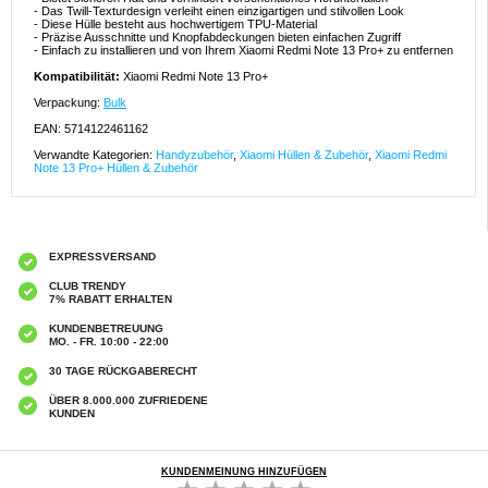
- Das Twill-Texturdesign verleiht einen einzigartigen und stilvollen Look
- Diese Hülle besteht aus hochwertigem TPU-Material
- Präzise Ausschnitte und Knopfabdeckungen bieten einfachen Zugriff
- Einfach zu installieren und von Ihrem Xiaomi Redmi Note 13 Pro+ zu entfernen
Kompatibilität:
Xiaomi Redmi Note 13 Pro+
Verpackung:
Bulk
EAN: 5714122461162
Verwandte Kategorien:
Handyzubehör
,
Xiaomi Hüllen & Zubehör
,
Xiaomi Redmi
Note 13 Pro+ Hüllen & Zubehör
EXPRESSVERSAND
CLUB TRENDY
7% RABATT ERHALTEN
KUNDENBETREUUNG
MO. - FR. 10:00 - 22:00
30 TAGE RÜCKGABERECHT
ÜBER 8.000.000 ZUFRIEDENE
KUNDEN
KUNDENMEINUNG HINZUFÜGEN