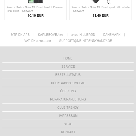
Xiaomi Redmi Note 13 Pro+ Slim-Fit Premium
Xiaomi Redmi Note 13 Pro+ Liquid Silikonhülle
TPU Hülle - Schwarz
- Schwarz
10,10 EUR
11,40 EUR
MTP DK APS
|
KARLEBOVEJ 59
|
3400 HILLERØD
|
DÄNEMARK
|
VAT: DK 37860220
|
SUPPORT@MEINTRENDYHANDY.DE
HOME
SERVICE
BESTELLSTATUS
RÜCKGABEFORMULAR
ÜBER UNS
REPARATURANLEITUNG
CLUB TRENDY
IMPRESSUM
BLOG
KONTAKT