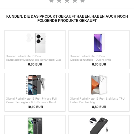
KUNDEN, DIE DAS PRODUKT GEKAUFT HABEN, HABEN AUCH NOCH
FOLGENDE PRODUKTE GEKAUFT
Xiaomi Redmi Note 13 Pro+
Xiaomi Redmi Note 13 Pro+
Kameraobjektivschutz aus Gehärtetem Glas
Displayschutzfolie - Durchsichtig
8,80 EUR
8,80 EUR
Xiaomi Redmi Note 13 Pro+ Privacy Full
Xiaomi Redmi Note 13 Pro+ Stoßfeste TPU
Cover Panzerglas - 9H - Schwarz Rand
Hülle - Durchsichtig
10,10 EUR
8,80 EUR