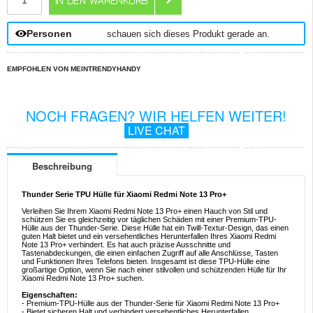
Personen
schauen sich dieses Produkt gerade an.
EMPFOHLEN VON MEINTRENDYHANDY
NOCH FRAGEN? WIR HELFEN WEITER!
LIVE CHAT
Beschreibung
Thunder Serie TPU Hülle für Xiaomi Redmi Note 13 Pro+
Verleihen Sie Ihrem Xiaomi Redmi Note 13 Pro+ einen Hauch von Stil und
schützen Sie es gleichzeitig vor täglichen Schäden mit einer Premium-TPU-
Hülle aus der Thunder-Serie. Diese Hülle hat ein Twill-Textur-Design, das einen
guten Halt bietet und ein versehentliches Herunterfallen Ihres Xiaomi Redmi
Note 13 Pro+ verhindert. Es hat auch präzise Ausschnitte und
Tastenabdeckungen, die einen einfachen Zugriff auf alle Anschlüsse, Tasten
und Funktionen Ihres Telefons bieten. Insgesamt ist diese TPU-Hülle eine
großartige Option, wenn Sie nach einer stilvollen und schützenden Hülle für Ihr
Xiaomi Redmi Note 13 Pro+ suchen.
Eigenschaften:
- Premium-TPU-Hülle aus der Thunder-Serie für Xiaomi Redmi Note 13 Pro+
- Bietet sicheren Halt und verhindert versehentliches Herunterfallen