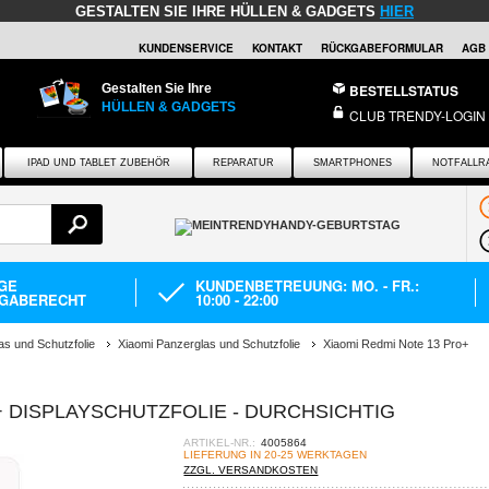
GESTALTEN SIE IHRE HÜLLEN & GADGETS
HIER
KUNDENSERVICE
KONTAKT
RÜCKGABEFORMULAR
AGB
Gestalten Sie Ihre
BESTELLSTATUS
HÜLLEN & GADGETS
CLUB TRENDY-LOGIN
IPAD UND TABLET ZUBEHÖR
REPARATUR
SMARTPHONES
NOTFALLR
AGE
KUNDENBETREUUNG: MO. - FR.:
GABERECHT
10:00 - 22:00
as und Schutzfolie
Xiaomi Panzerglas und Schutzfolie
Xiaomi Redmi Note 13 Pro+
+ DISPLAYSCHUTZFOLIE - DURCHSICHTIG
ARTIKEL-NR.:
4005864
LIEFERUNG IN 20-25 WERKTAGEN
ZZGL. VERSANDKOSTEN