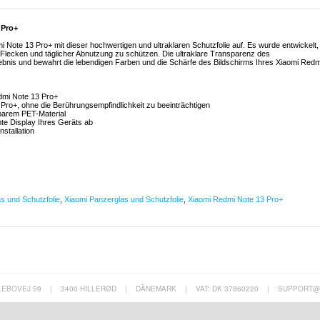
 Pro+
 Note 13 Pro+ mit dieser hochwertigen und ultraklaren Schutzfolie auf. Es wurde entwickelt,
Flecken und täglicher Abnutzung zu schützen. Die ultraklare Transparenz des
ebnis und bewahrt die lebendigen Farben und die Schärfe des Bildschirms Ihres Xiaomi Redm
edmi Note 13 Pro+
Pro+, ohne die Berührungsempfindlichkeit zu beeinträchtigen
tbarem PET-Material
mte Display Ihres Geräts ab
nstallation
s und Schutzfolie
,
Xiaomi Panzerglas und Schutzfolie
,
Xiaomi Redmi Note 13 Pro+
LEBOVEJ 59
|
3400 HILLERØD
|
DÄNEMARK
|
VAT: DK 37860220
|
SUPPORT@