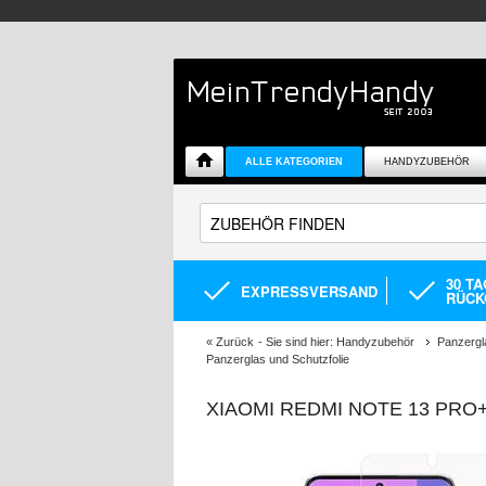
ALLE KATEGORIEN
HANDYZUBEHÖR
30 T
EXPRESSVERSAND
RÜCK
«
Zurück
- Sie sind hier:
Handyzubehör
Panzergl
Panzerglas und Schutzfolie
XIAOMI REDMI NOTE 13 PRO