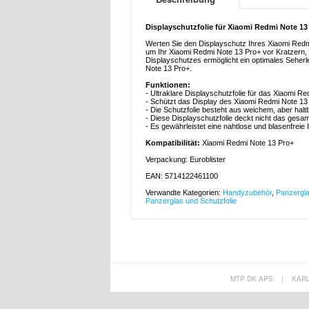
Displayschutzfolie für Xiaomi Redmi Note 13
Werten Sie den Displayschutz Ihres Xiaomi Redmi
um Ihr Xiaomi Redmi Note 13 Pro+ vor Kratzern, 
Displayschutzes ermöglicht ein optimales Seherl
Note 13 Pro+.
Funktionen:
- Ultraklare Displayschutzfolie für das Xiaomi R
- Schützt das Display des Xiaomi Redmi Note 13 
- Die Schutzfolie besteht aus weichem, aber hal
- Diese Displayschutzfolie deckt nicht das gesa
- Es gewährleistet eine nahtlose und blasenfreie I
Kompatibilität:
Xiaomi Redmi Note 13 Pro+
Verpackung: Euroblister
EAN: 5714122461100
Verwandte Kategorien:
Handyzubehör
,
Panzergla
Panzerglas und Schutzfolie
MTP DK APS
|
KAR