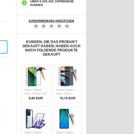
ÜBER 8.000.000 ZUFRIEDENE
KUNDEN
KUNDENMEINUNG HINZUFÜGEN
KUNDEN, DIE DAS PRODUKT
t
GEKAUFT HABEN, HABEN AUCH
NOCH FOLGENDE PRODUKTE
GEKAUFT
Xiaomi Redmi
Xiaomi Redmi
Note 13 Pro+ Full
Note 13 Pro+
Cover
Privacy Full
8,80 EUR
10,10 EUR
Panzerglas - 9H -
Cover
Schwarz Rand
Panzerglas - 9H -
Schwarz Rand
Xiaomi Redmi
Xiaomi Redmi