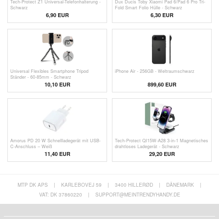
Tech-Protect Z1 Universal-Telefonhalterung -
Dux Ducis Toby Xiaomi Pad 6/Pad 6 Pro Tri-
Schwarz
Fold Smart Folio Hülle - Schwarz
6,90
EUR
6,30
EUR
Universal Flexibles Smartphone Tripod
iPhone Air - 256GB - Weltraumschwarz
Ständer - 60-85mm - Schwarz
10,10
EUR
899,60
EUR
Amorus PD 20 W Schnellladegerät mit USB-
Tech-Protect QI15W-A28 3-in-1 Magnetisches
C-Anschluss – Weiß
drahtloses Ladegerät - Schwarz
11,40 EUR
29,20 EUR
MTP DK APS
|
KARLEBOVEJ 59
|
3400 HILLERØD
|
DÄNEMARK
|
VAT: DK 37860220
|
SUPPORT@MEINTRENDYHANDY.DE