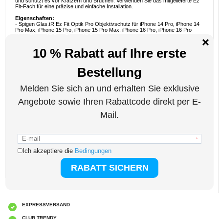
und schützt es vor Kratzern und Brüchen. Verwenden Sie das mitgelieferte Ez
Fit-Fach für eine präzise und einfache Installation.
Eigenschaften:
- Spigen Glas.tR Ez Fit Optik Pro Objektivschutz für iPhone 14 Pro, iPhone 14
Pro Max, iPhone 15 Pro, iPhone 15 Pro Max, iPhone 16 Pro, iPhone 16 Pro
Max, iPhone 17 Pro, iPhone 17 Pro Max
- Verstärken Sie das Kameraobjektiv und machen Sie es dank der 9H-Härte
kratzfest
- Die Kameraqualität Ihres iPhone 14 Pro, iPhone 14 Pro Max, iPhone 15 Pro,
iPhone 15 Pro Max, iPhone 16 Pro, iPhone 16 Pro Max, iPhone 17 Pro, iPhone
17 Pro Max bleibt erhalten
- Das Ez Fit-Fach bietet eine perfekte Installation
- Spigen Optik Pro besteht aus gehärtetem 9H-Glas
Paket beinhaltet:
- 2x Spigen Glas.tR Ez Fit Optik Pro Kameraobjektivschutz
- 1x Reinigungsset
Kompatibilität:
iPhone 14 Pro 6.1", iPhone 14 Pro Max 6.7", iPhone 15 Pro
6.1", iPhone 15 Pro Max 6.7", iPhone 16 Pro 6.3", iPhone 16 Pro Max 6.9",
iPhone 17 Pro 6.3", iPhone 17 Pro Max 6.9"
Verpackung: Euroblister
EAN: 8809811866407
Verwandte Kategorien:
Handyzubehör
,
Panzerglas und Schutzfolie
,
iPhone
Panzerglas und Schutzfolie
,
iPhone 14 Pro Max Panzerglas und Schutzfolie
EXPRESSVERSAND
CLUB TRENDY