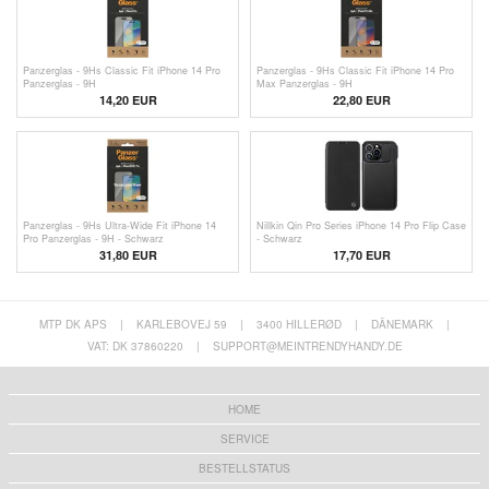
Panzerglas - 9Hs Classic Fit iPhone 14 Pro
Panzerglas - 9Hs Classic Fit iPhone 14 Pro
Panzerglas - 9H
Max Panzerglas - 9H
14,20
EUR
22,80 EUR
Panzerglas - 9Hs Ultra-Wide Fit iPhone 14
Nillkin Qin Pro Series iPhone 14 Pro Flip Case
Pro Panzerglas - 9H - Schwarz
- Schwarz
31,80 EUR
17,70 EUR
MTP DK APS
|
KARLEBOVEJ 59
|
3400 HILLERØD
|
DÄNEMARK
|
VAT: DK 37860220
|
SUPPORT@MEINTRENDYHANDY.DE
HOME
SERVICE
BESTELLSTATUS