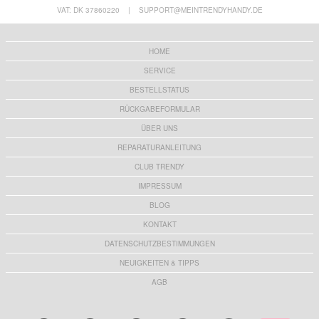
VAT: DK 37860220
|
SUPPORT@MEINTRENDYHANDY.DE
HOME
SERVICE
BESTELLSTATUS
RÜCKGABEFORMULAR
ÜBER UNS
REPARATURANLEITUNG
CLUB TRENDY
IMPRESSUM
BLOG
KONTAKT
DATENSCHUTZBESTIMMUNGEN
NEUIGKEITEN & TIPPS
AGB