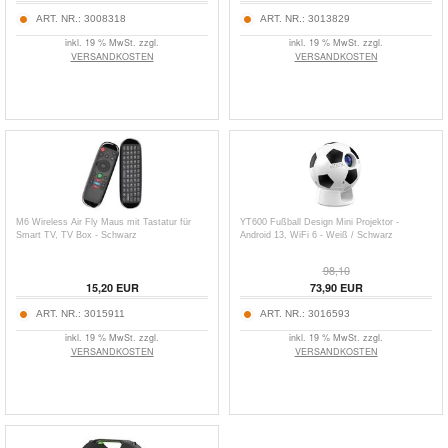
ART. NR.:
3008318
ART. NR.:
3013829
inkl. 19 % MwSt. zzgl.
inkl. 19 % MwSt. zzgl.
VERSANDKOSTEN
VERSANDKOSTEN
M6 Wireless Air Fly Maus mit Tastatur für
YT600 Fußball Design Mini Projektor -
Smart TV, TV Box - Schwarz
Android 13, WiFi 6 - Weiß / Schwarz
98,10
15,20
EUR
73,90
EUR
ART. NR.:
3015911
ART. NR.:
3016593
inkl. 19 % MwSt. zzgl.
inkl. 19 % MwSt. zzgl.
VERSANDKOSTEN
VERSANDKOSTEN