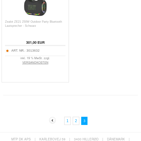
Zealot ZE21 250W Outdoor Party Bluetooth
Lautsprecher - Schwarz
301,00
EUR
ART. NR.:
3013632
inkl. 19 % MwSt. zzgl.
VERSANDKOSTEN
1
2
3
MTP DK APS
|
KARLEBOVEJ 59
|
3400 HILLERØD
|
DÄNEMARK
|