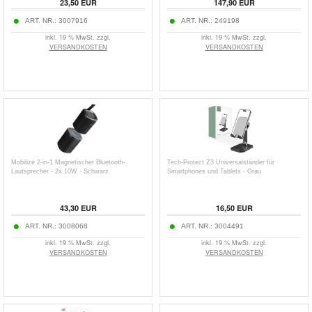
23,50
EUR
147,90
EUR
ART. NR.:
3007916
ART. NR.:
249198
inkl. 19 % MwSt. zzgl.
inkl. 19 % MwSt. zzgl.
VERSANDKOSTEN
VERSANDKOSTEN
Mobilize 2-in-1 Magnetischer Bluetooth-
Tech-Protect Z3 Universalständer für
Lautsprecher - 2x 10W - Schwarz
Smartphones und Tablets - Grau
43,30
EUR
16,50
EUR
ART. NR.:
3008068
ART. NR.:
3004491
inkl. 19 % MwSt. zzgl.
inkl. 19 % MwSt. zzgl.
VERSANDKOSTEN
VERSANDKOSTEN