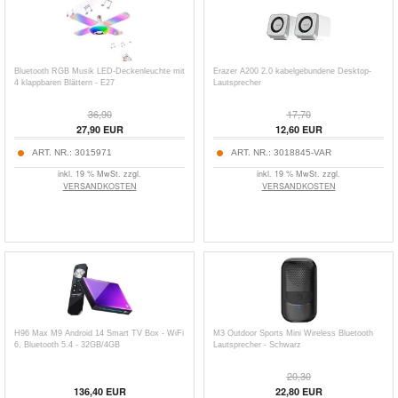
Bluetooth RGB Musik LED-Deckenleuchte mit
Erazer A200 2.0 kabelgebundene Desktop-
4 klappbaren Blättern - E27
Lautsprecher
36,90
17,70
27,90
EUR
12,60
EUR
ART. NR.:
3015971
ART. NR.:
3018845-VAR
inkl. 19 % MwSt. zzgl.
inkl. 19 % MwSt. zzgl.
VERSANDKOSTEN
VERSANDKOSTEN
H96 Max M9 Android 14 Smart TV Box - WiFi
M3 Outdoor Sports Mini Wireless Bluetooth
6, Bluetooth 5.4 - 32GB/4GB
Lautsprecher - Schwarz
20,30
136,40
EUR
22,80
EUR