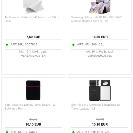
Tech-Protect Bildschirm-Poliertuch - 2 Stk. -
Samsung Galaxy Tab A8 10.5 2021/2022
Grau
Marmor-Muster Folio Fall - lila
7,50
EUR
16,50
EUR
ART. NR.:
3007809
ART. NR.:
3004021
inkl. 19 % MwSt. zzgl.
inkl. 19 % MwSt. zzgl.
VERSANDKOSTEN
VERSANDKOSTEN
Soft Protective Laptop/Tablet Sleeve - 13" -
Slim Fit 3-in-1 Universal-Schutzhülle für
Schwarz / Rot
Tablet/Laptops - 13"
11,40
17,70
10,10
EUR
10,10
EUR
ART. NR.:
3014617
ART. NR.:
3014611-VAR