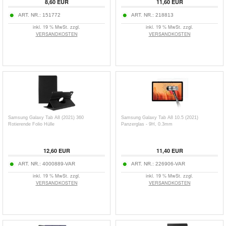
8,60
EUR
11,60
EUR
ART. NR.:
151772
ART. NR.:
218813
inkl. 19 % MwSt. zzgl.
inkl. 19 % MwSt. zzgl.
VERSANDKOSTEN
VERSANDKOSTEN
Samsung Galaxy Tab A8 (2021) 360
Samsung Galaxy Tab A8 10.5 (2021)
Rotierende Folio Hülle
Panzerglas - 9H, 0.3mm
12,60
EUR
11,40
EUR
ART. NR.:
4000889-VAR
ART. NR.:
226906-VAR
inkl. 19 % MwSt. zzgl.
inkl. 19 % MwSt. zzgl.
VERSANDKOSTEN
VERSANDKOSTEN