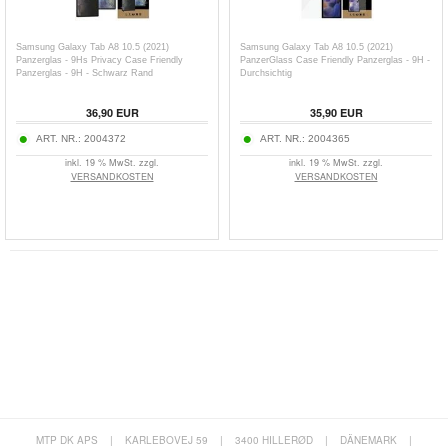
Samsung Galaxy Tab A8 10.5 (2021)
Samsung Galaxy Tab A8 10.5 (2021)
Panzerglas - 9Hs Privacy Case Friendly
PanzerGlass Case Friendly Panzerglas - 9H -
Panzerglas - 9H - Schwarz Rand
Durchsichtig
36,90
EUR
35,90
EUR
ART. NR.:
2004372
ART. NR.:
2004365
inkl. 19 % MwSt. zzgl.
inkl. 19 % MwSt. zzgl.
VERSANDKOSTEN
VERSANDKOSTEN
MTP DK APS
|
KARLEBOVEJ 59
|
3400 HILLERØD
|
DÄNEMARK
|