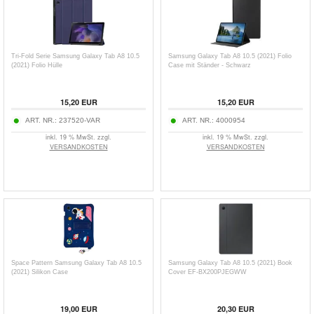
Tri-Fold Serie Samsung Galaxy Tab A8 10.5
Samsung Galaxy Tab A8 10.5 (2021) Folio
(2021) Folio Hülle
Case mit Ständer - Schwarz
15,20
EUR
15,20
EUR
ART. NR.:
237520-VAR
ART. NR.:
4000954
inkl. 19 % MwSt. zzgl.
inkl. 19 % MwSt. zzgl.
VERSANDKOSTEN
VERSANDKOSTEN
Space Pattern Samsung Galaxy Tab A8 10.5
Samsung Galaxy Tab A8 10.5 (2021) Book
(2021) Silikon Case
Cover EF-BX200PJEGWW
19,00
EUR
20,30
EUR