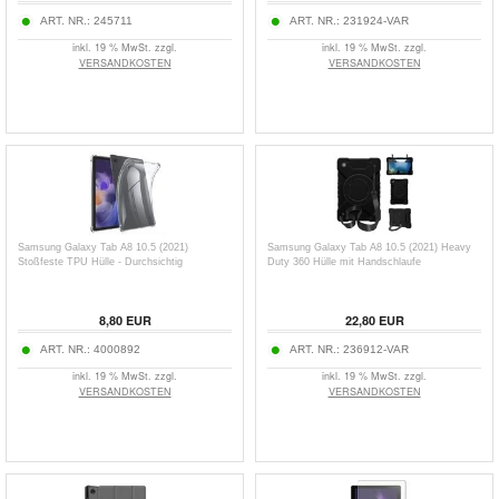
ART. NR.:
245711
ART. NR.:
231924-VAR
inkl. 19 % MwSt. zzgl.
inkl. 19 % MwSt. zzgl.
VERSANDKOSTEN
VERSANDKOSTEN
Samsung Galaxy Tab A8 10.5 (2021)
Samsung Galaxy Tab A8 10.5 (2021) Heavy
Stoßfeste TPU Hülle - Durchsichtig
Duty 360 Hülle mit Handschlaufe
8,80
EUR
22,80
EUR
ART. NR.:
4000892
ART. NR.:
236912-VAR
inkl. 19 % MwSt. zzgl.
inkl. 19 % MwSt. zzgl.
VERSANDKOSTEN
VERSANDKOSTEN