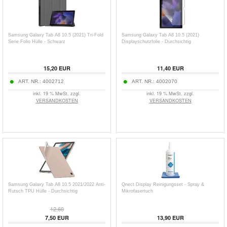
Samsung Galaxy Tab A8 10.5 (2021) Tri-Fold
Samsung Galaxy Tab A8 10.5 (2021)
Serie Folio Hülle - Schwarz
Displayschutzfolie - Durchsichtig
15,20
EUR
11,40
EUR
ART. NR.:
4002712
ART. NR.:
4002070
inkl. 19 % MwSt. zzgl.
inkl. 19 % MwSt. zzgl.
VERSANDKOSTEN
VERSANDKOSTEN
Samsung Galaxy Tab A8 10.5 2021/2022 Anti-
Qnect Display Reinigungsset - Spray &
Rutsch TPU Hülle - Durchsichtig
Mikrofasertuch
12,60
7,50
EUR
13,90
EUR