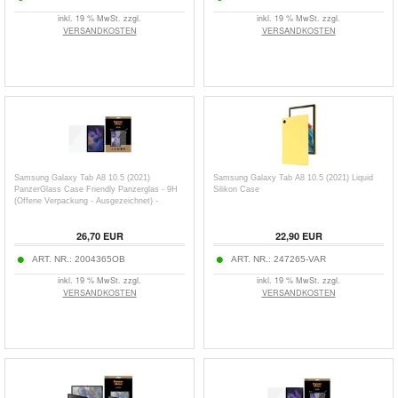
inkl. 19 % MwSt. zzgl.
inkl. 19 % MwSt. zzgl.
VERSANDKOSTEN
VERSANDKOSTEN
Samsung Galaxy Tab A8 10.5 (2021)
Samsung Galaxy Tab A8 10.5 (2021) Liquid
PanzerGlass Case Friendly Panzerglas - 9H
Silikon Case
(Offene Verpackung - Ausgezeichnet) -
Durchsichtig
26,70
EUR
22,90
EUR
ART. NR.:
2004365OB
ART. NR.:
247265-VAR
inkl. 19 % MwSt. zzgl.
inkl. 19 % MwSt. zzgl.
VERSANDKOSTEN
VERSANDKOSTEN