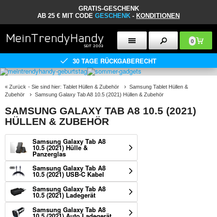
GRATIS-GESCHENK
AB 25 € MIT CODE
GESCHENK
-
KONDITIONEN
0
30 TAGE RÜCKGABERECHT
«
Zurück
- Sie sind hier:
Tablet Hüllen & Zubehör
Samsung Tablet Hüllen &
Zubehör
Samsung Galaxy Tab A8 10.5 (2021) Hüllen & Zubehör
SAMSUNG GALAXY TAB A8 10.5 (2021)
HÜLLEN & ZUBEHÖR
Samsung Galaxy Tab A8
10.5 (2021) Hülle &
Panzerglas
Samsung Galaxy Tab A8
10.5 (2021) USB-C Kabel
Samsung Galaxy Tab A8
10.5 (2021) Ladegerät
Samsung Galaxy Tab A8
10.5 (2021) Auto Ladegerät