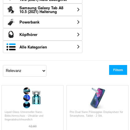
Samsung Galaxy Tab A8
10.5 (2021) Halterung
Powerbank
Köpfhörer
Alle Kategorien
Filtern
Liquid Glass Universeller Nano-
Prio Dual Nano Flüssigglas Displayshutz für
Bildschirmschutz - Ultraklar und
Smartphone, Tablet - 2 Stk.
fingerabdruckfreundlich
12,60