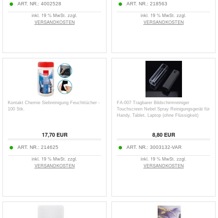
ART. NR.:
4002528
ART. NR.:
218563
inkl. 19 % MwSt. zzgl.
inkl. 19 % MwSt. zzgl.
VERSANDKOSTEN
VERSANDKOSTEN
Kontakt Chemie Siebreinigung Feuchttücher -
FA-007 Tragbarer Bildschirmreiniger
100 Stk.
Touchscreen Nebel Spray Reinigungsgerät für
Handy, Tablet, Laptop (ohne Flüssigkeit)
17,70
EUR
8,80
EUR
ART. NR.:
214625
ART. NR.:
3003132-VAR
inkl. 19 % MwSt. zzgl.
inkl. 19 % MwSt. zzgl.
VERSANDKOSTEN
VERSANDKOSTEN