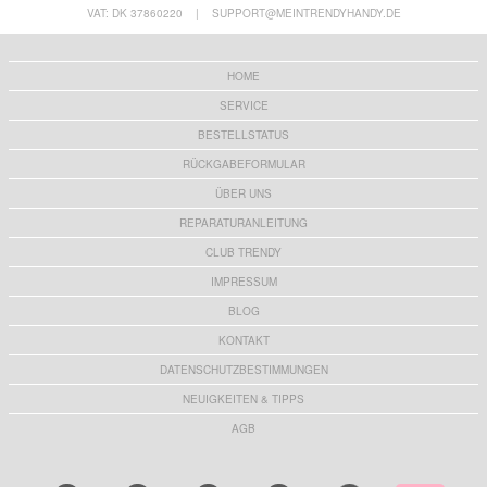
VAT: DK 37860220
|
SUPPORT@MEINTRENDYHANDY.DE
HOME
SERVICE
BESTELLSTATUS
RÜCKGABEFORMULAR
ÜBER UNS
REPARATURANLEITUNG
CLUB TRENDY
IMPRESSUM
BLOG
KONTAKT
DATENSCHUTZBESTIMMUNGEN
NEUIGKEITEN & TIPPS
AGB