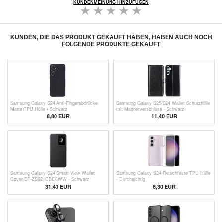
KUNDENMEINUNG HINZUFÜGEN
KUNDEN, DIE DAS PRODUKT GEKAUFT HABEN, HABEN AUCH NOCH
FOLGENDE PRODUKTE GEKAUFT
Samsung Galaxy S24 Anti-Fingerabdrücke
Samsung Galaxy S25/S24 Wallet Schutzhülle
Matte TPU Hülle - Schwarz
mit Magnetverschluss - Schwarz
8,80 EUR
11,40 EUR
Samsung Galaxy S24 Smart View Wallet
Samsung Galaxy S24 Rutschfeste TPU Hülle
Cover EF-ZS921CBEGWW - Schwarz
- Durchsichtig
31,40
EUR
6,30 EUR