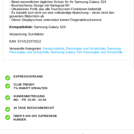
- Bietet wesentlichen täglichen Schutz für Ihr Samsung Galaxy S24
- Bruchsicheres Design mit Härtegrad 9H
- Ultradünnes Profil, das alle Touchscreen-Funktionen beibehält
- Es handelt sich nicht um eine vollständige Abdeckung – deckt nicht den
gesamten Bildschirm ab
- Dieser Displayschutz unterstützt keinen Fingerabdrucksensor
Kompatibilität:
Samsung Galaxy S24
Verpackung: Euroblister
EAN: 5714122373212
Verwandte Kategorien:
Handyzubehör
,
Panzerglas und Schutzfolie
,
Samsung
Panzerglas und Schutzfolie
,
Samsung Galaxy S24 Panzerglas und Schutzfolie
EXPRESSVERSAND
CLUB TRENDY
7% RABATT ERHALTEN
KUNDENBETREUUNG
MO. - FR. 10:00 - 22:00
30 TAGE RÜCKGABERECHT
ÜBER 8.000.000 ZUFRIEDENE
KUNDEN