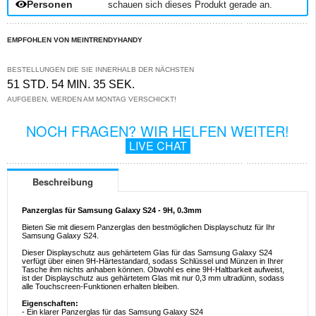
Personen
schauen sich dieses Produkt gerade an.
EMPFOHLEN VON MEINTRENDYHANDY
BESTELLUNGEN DIE SIE INNERHALB DER NÄCHSTEN
51 STD. 54 MIN. 35 SEK.
AUFGEBEN, WERDEN AM MONTAG VERSCHICKT!
NOCH FRAGEN? WIR HELFEN WEITER!
LIVE CHAT
Beschreibung
Panzerglas für Samsung Galaxy S24 - 9H, 0.3mm
Bieten Sie mit diesem Panzerglas den bestmöglichen Displayschutz für Ihr
Samsung Galaxy S24.
Dieser Displayschutz aus gehärtetem Glas für das Samsung Galaxy S24
verfügt über einen 9H-Härtestandard, sodass Schlüssel und Münzen in Ihrer
Tasche ihm nichts anhaben können. Obwohl es eine 9H-Haltbarkeit aufweist,
ist der Displayschutz aus gehärtetem Glas mit nur 0,3 mm ultradünn, sodass
alle Touchscreen-Funktionen erhalten bleiben.
Eigenschaften:
- Ein klarer Panzerglas für das Samsung Galaxy S24