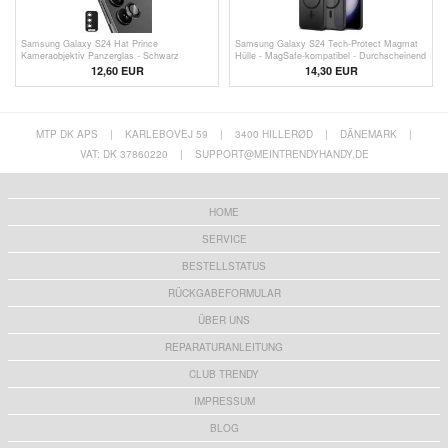
Samsung Galaxy S24 Hat Prince
Samsung Galaxy S24 Tech-Protect Magmat
Kameraobjektiv Panzerglas - Schwarz
Hülle - MagSafe-kompatibel - Durchscheinend
Schwarz
12,60 EUR
14,30 EUR
MTP DK APS
|
KARLEBOVEJ 59
|
3400 HILLERØD
|
DÄNEMARK
|
VAT: DK 37860220
|
SUPPORT@MEINTRENDYHANDY.DE
HOME
SERVICE
BESTELLSTATUS
RÜCKGABEFORMULAR
ÜBER UNS
REPARATURANLEITUNG
CLUB TRENDY
IMPRESSUM
BLOG