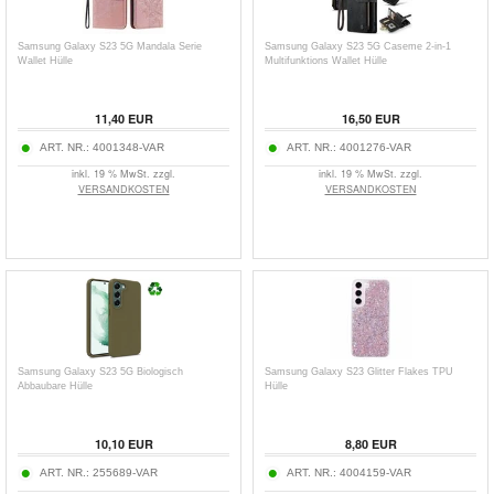
Samsung Galaxy S23 5G Mandala Serie
Samsung Galaxy S23 5G Caseme 2-in-1
Wallet Hülle
Multifunktions Wallet Hülle
11,40
EUR
16,50
EUR
ART. NR.:
4001348-VAR
ART. NR.:
4001276-VAR
inkl. 19 % MwSt. zzgl.
inkl. 19 % MwSt. zzgl.
VERSANDKOSTEN
VERSANDKOSTEN
Samsung Galaxy S23 5G Biologisch
Samsung Galaxy S23 Glitter Flakes TPU
Abbaubare Hülle
Hülle
10,10
EUR
8,80
EUR
ART. NR.:
255689-VAR
ART. NR.:
4004159-VAR