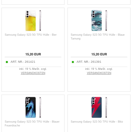
Samsung Galaxy S23 5G TPU Hülle - Bier
Samsung Galaxy S23 5G TPU Hülle - Blaue
Tarnung
15,20
EUR
15,20
EUR
ART. NR.:
261421
ART. NR.:
261391
inkl. 19 % MwSt. zzgl.
inkl. 19 % MwSt. zzgl.
VERSANDKOSTEN
VERSANDKOSTEN
Samsung Galaxy S23 5G TPU Hülle - Blauer
Samsung Galaxy S23 5G TPU Hülle - Blitz
Feuerdrache