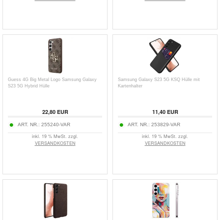
Guess 4G Big Metal Logo Samsung Galaxy
Samsung Galaxy S23 5G KSQ Hülle mit
S23 5G Hybrid Hülle
Kartenhalter
22,80
EUR
11,40
EUR
ART. NR.:
255240-VAR
ART. NR.:
253829-VAR
inkl. 19 % MwSt. zzgl.
inkl. 19 % MwSt. zzgl.
VERSANDKOSTEN
VERSANDKOSTEN