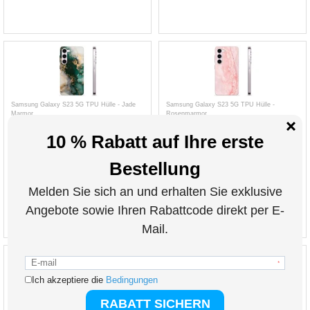
Samsung Galaxy S23 5G TPU Hülle - Jade
Samsung Galaxy S23 5G TPU Hülle -
Marmor
Rosenmarmor
15,20
EUR
15,20
EUR
ART. NR.:
268289
ART. NR.:
268299
inkl. 19 % MwSt. zzgl.
inkl. 19 % MwSt. zzgl.
VERSANDKOSTEN
VERSANDKOSTEN
Hanman Mika Samsung Galaxy S23 5G Hülle
Samsung Galaxy S23 5G Elegant Serie Wallet