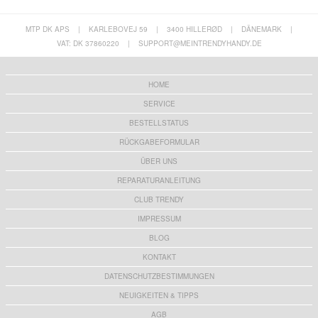
MTP DK APS
|
KARLEBOVEJ 59
|
3400 HILLERØD
|
DÄNEMARK
|
VAT: DK 37860220
|
SUPPORT@MEINTRENDYHANDY.DE
HOME
SERVICE
BESTELLSTATUS
RÜCKGABEFORMULAR
ÜBER UNS
REPARATURANLEITUNG
CLUB TRENDY
IMPRESSUM
BLOG
KONTAKT
DATENSCHUTZBESTIMMUNGEN
NEUIGKEITEN & TIPPS
AGB