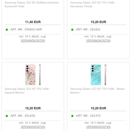
Samsung Galaxy S23 5G Stoffbeschichtetes
Samsung Galaxy S23 5G TPU Hülle -
Kunststoff Hülle
Abstraktes Porträt
11,40
EUR
15,20
EUR
ART. NR.:
256602-VAR
ART. NR.:
261941
inkl. 19 % MwSt. zzgl.
inkl. 19 % MwSt. zzgl.
VERSANDKOSTEN
VERSANDKOSTEN
Samsung Galaxy S23 5G TPU Hülle -
Samsung Galaxy S23 5G TPU Hülle - Blauer
Aquarell Blumen
Marmor
15,20
EUR
15,20
EUR
ART. NR.:
261428
ART. NR.:
261370
inkl. 19 % MwSt. zzgl.
inkl. 19 % MwSt. zzgl.
VERSANDKOSTEN
VERSANDKOSTEN