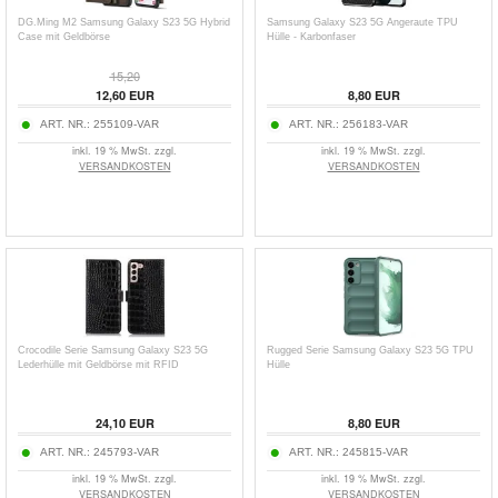
DG.Ming M2 Samsung Galaxy S23 5G Hybrid
Samsung Galaxy S23 5G Angeraute TPU
Case mit Geldbörse
Hülle - Karbonfaser
15,20
12,60
EUR
8,80
EUR
ART. NR.:
255109-VAR
ART. NR.:
256183-VAR
inkl. 19 % MwSt. zzgl.
inkl. 19 % MwSt. zzgl.
VERSANDKOSTEN
VERSANDKOSTEN
Crocodile Serie Samsung Galaxy S23 5G
Rugged Serie Samsung Galaxy S23 5G TPU
Lederhülle mit Geldbörse mit RFID
Hülle
24,10
EUR
8,80
EUR
ART. NR.:
245793-VAR
ART. NR.:
245815-VAR
inkl. 19 % MwSt. zzgl.
inkl. 19 % MwSt. zzgl.
VERSANDKOSTEN
VERSANDKOSTEN