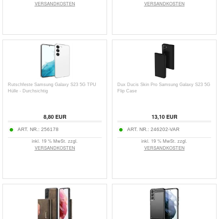
VERSANDKOSTEN
VERSANDKOSTEN
Rutschfeste Samsung Galaxy S23 5G TPU
Dux Ducis Skin Pro Samsung Galaxy S23 5G
Hülle - Durchsichtig
Flip Case
8,80
EUR
13,10
EUR
ART. NR.:
256178
ART. NR.:
246202-VAR
inkl. 19 % MwSt. zzgl.
inkl. 19 % MwSt. zzgl.
VERSANDKOSTEN
VERSANDKOSTEN