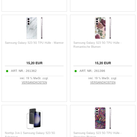
Samsung Galaxy S23 5G TPU Hülle - Marmor
Samsung Galaxy S23 5G TPU Hülle -
Romantische Blumen
15,20
EUR
15,20
EUR
ART. NR.:
261362
ART. NR.:
261396
inkl. 19 % MwSt. zzgl.
inkl. 19 % MwSt. zzgl.
VERSANDKOSTEN
VERSANDKOSTEN
Northjo 3-in-1 Samsung Galaxy S23 5G
Samsung Galaxy S23 5G TPU Hülle -