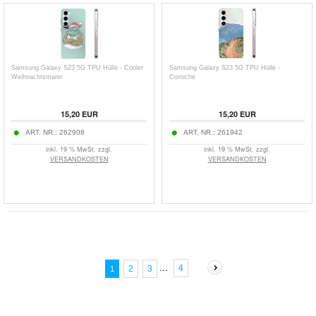
Samsung Galaxy S23 5G TPU Hülle - Cooler
Samsung Galaxy S23 5G TPU Hülle -
Weihnachtsmann
Corniche
15,20
EUR
15,20
EUR
ART. NR.:
262908
ART. NR.:
261942
inkl. 19 % MwSt. zzgl.
inkl. 19 % MwSt. zzgl.
VERSANDKOSTEN
VERSANDKOSTEN
...
4
2
3
1