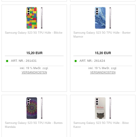
Samsung Galaxy S23 5G TPU Hülle - Blöcke
Samsung Galaxy S23 5G TPU Hülle - Bunter
Marmor
15,20
EUR
15,20
EUR
ART. NR.:
261431
ART. NR.:
261424
inkl. 19 % MwSt. zzgl.
inkl. 19 % MwSt. zzgl.
VERSANDKOSTEN
VERSANDKOSTEN
Samsung Galaxy S23 5G TPU Hülle - Buntes
Samsung Galaxy S23 5G TPU Hülle - Böse
Mandala
Katze