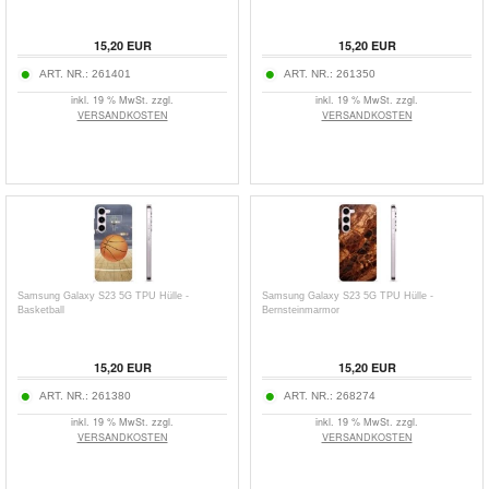
15,20
EUR
15,20
EUR
ART. NR.:
261401
ART. NR.:
261350
inkl. 19 % MwSt. zzgl.
inkl. 19 % MwSt. zzgl.
VERSANDKOSTEN
VERSANDKOSTEN
Samsung Galaxy S23 5G TPU Hülle -
Samsung Galaxy S23 5G TPU Hülle -
Basketball
Bernsteinmarmor
15,20
EUR
15,20
EUR
ART. NR.:
261380
ART. NR.:
268274
inkl. 19 % MwSt. zzgl.
inkl. 19 % MwSt. zzgl.
VERSANDKOSTEN
VERSANDKOSTEN