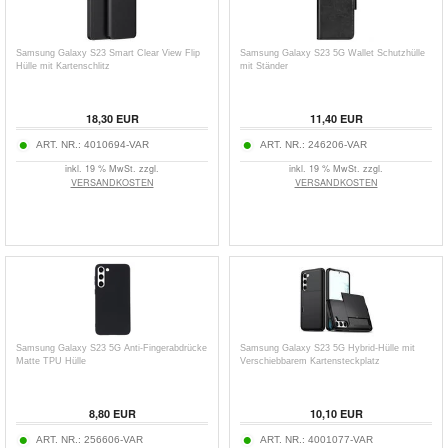
Samsung Galaxy S23 Smart Clear View Flip
Samsung Galaxy S23 5G Wallet Schutzhülle
Hülle mit Kartenschlitz
mit Ständer
18,30
EUR
11,40
EUR
ART. NR.:
4010694-VAR
ART. NR.:
246206-VAR
inkl. 19 % MwSt. zzgl.
inkl. 19 % MwSt. zzgl.
VERSANDKOSTEN
VERSANDKOSTEN
Samsung Galaxy S23 5G Anti-Fingerabdrücke
Samsung Galaxy S23 5G Hybrid-Hülle mit
Matte TPU Hülle
Verschiebbarem Kartensteckplatz
8,80
EUR
10,10
EUR
ART. NR.:
256606-VAR
ART. NR.:
4001077-VAR