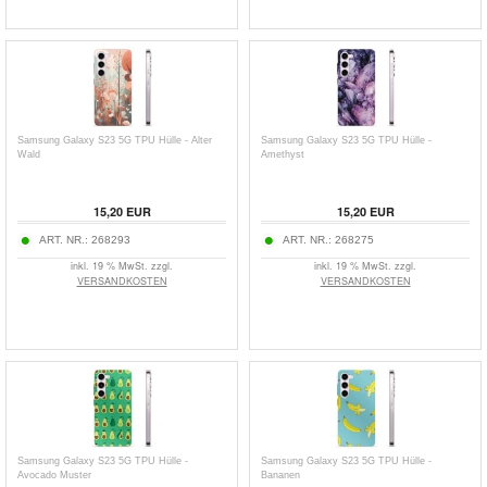
Samsung Galaxy S23 5G TPU Hülle - Alter
Samsung Galaxy S23 5G TPU Hülle -
Wald
Amethyst
15,20
EUR
15,20
EUR
ART. NR.:
268293
ART. NR.:
268275
inkl. 19 % MwSt. zzgl.
inkl. 19 % MwSt. zzgl.
VERSANDKOSTEN
VERSANDKOSTEN
Samsung Galaxy S23 5G TPU Hülle -
Samsung Galaxy S23 5G TPU Hülle -
Avocado Muster
Bananen