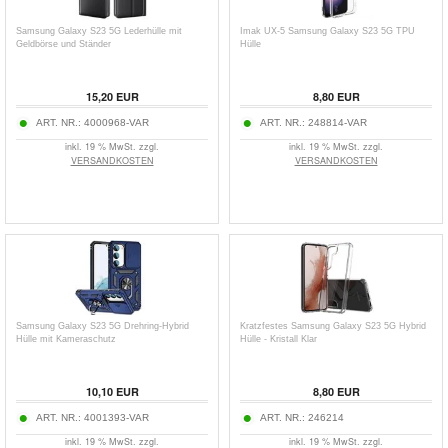
Samsung Galaxy S23 5G Lederhülle mit
Imak UX-5 Samsung Galaxy S23 5G TPU
Geldbörse und Ständer
Hülle
15,20
EUR
8,80
EUR
ART. NR.:
4000968-VAR
ART. NR.:
248814-VAR
inkl. 19 % MwSt. zzgl.
inkl. 19 % MwSt. zzgl.
VERSANDKOSTEN
VERSANDKOSTEN
Samsung Galaxy S23 5G Drehring-Hybrid
Kratzfestes Samsung Galaxy S23 5G Hybrid
Hülle mit Kameraschutz
Hülle - Kristall Klar
10,10
EUR
8,80
EUR
ART. NR.:
4001393-VAR
ART. NR.:
246214
inkl. 19 % MwSt. zzgl.
inkl. 19 % MwSt. zzgl.