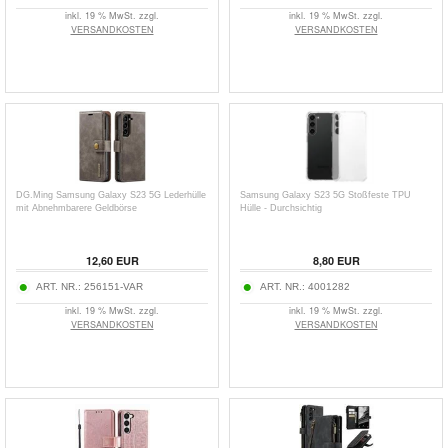
inkl. 19 % MwSt. zzgl.
inkl. 19 % MwSt. zzgl.
VERSANDKOSTEN
VERSANDKOSTEN
DG.Ming Samsung Galaxy S23 5G Lederhülle
Samsung Galaxy S23 5G Stoßfeste TPU
mit Abnehmbarere Geldbörse
Hülle - Durchsichtig
12,60
EUR
8,80
EUR
ART. NR.:
256151-VAR
ART. NR.:
4001282
inkl. 19 % MwSt. zzgl.
inkl. 19 % MwSt. zzgl.
VERSANDKOSTEN
VERSANDKOSTEN