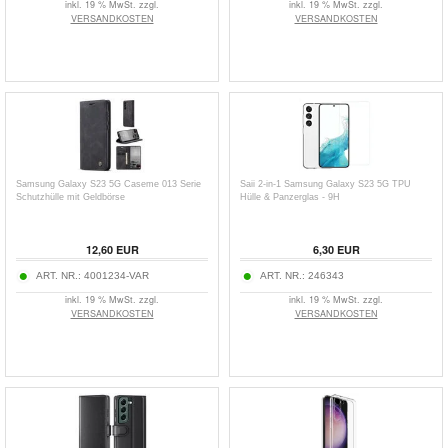
inkl. 19 % MwSt. zzgl.
inkl. 19 % MwSt. zzgl.
VERSANDKOSTEN
VERSANDKOSTEN
Samsung Galaxy S23 5G Caseme 013 Serie
Saii 2-in-1 Samsung Galaxy S23 5G TPU
Schutzhülle mit Geldbörse
Hülle & Panzerglas - 9H
12,60
EUR
6,30
EUR
ART. NR.:
4001234-VAR
ART. NR.:
246343
inkl. 19 % MwSt. zzgl.
inkl. 19 % MwSt. zzgl.
VERSANDKOSTEN
VERSANDKOSTEN