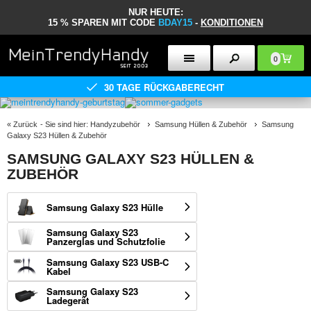
NUR HEUTE:
15 % SPAREN MIT CODE
BDAY15
-
KONDITIONEN
0
30 TAGE RÜCKGABERECHT
«
Zurück
- Sie sind hier:
Handyzubehör
Samsung Hüllen & Zubehör
Samsung
Galaxy S23 Hüllen & Zubehör
SAMSUNG GALAXY S23 HÜLLEN &
ZUBEHÖR
Samsung Galaxy S23 Hülle
Samsung Galaxy S23
Panzerglas und Schutzfolie
Samsung Galaxy S23 USB-C
Kabel
Samsung Galaxy S23
Ladegerät