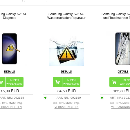
ung Galaxy S23 5G
Samsung Galaxy S23 5G
Samsung Galaxy S
Diagnose
Wasserschaden Reparatur
und Touchscreen 
15,30 EUR
34,50 EUR
165,80 E
ART. NR.:
992158
ART. NR.:
992159
ART. NR.:
992
l. 19 % MwSt. zzgl.
inkl. 19 % MwSt. zzgl.
inkl. 19 % MwSt.
ERSANDKOSTEN
VERSANDKOSTEN
VERSANDKOS