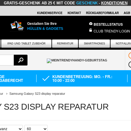
GRATIS-GESCHENK
AB 25 € MIT CODE
GESCHENK
-
KONDITIONEN
KUNDENSERVICE
KONTAKT
RÜCKGABEFORMULAR
AGB
Gestalten Sie Ihre
BESTELLSTATUS
HÜLLEN & GADGETS
CLUB TRENDY-LOGIN
IPAD UND TABLET ZUBEHÖR
REPARATUR
SMARTPHONES
NOTFALLR
AGE
KUNDENBETREUUNG: MO. - FR.:
GABERECHT
10:00 - 22:00
ur
Samsung Galaxy S23 display reparatur
 S23 DISPLAY REPARATUR