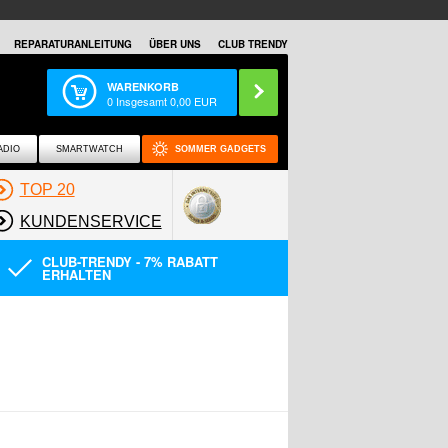
REPARATURANLEITUNG
ÜBER UNS
CLUB TRENDY
WARENKORB
0
Insgesamt
0,00
EUR
ADIO
SMARTWATCH
SOMMER GADGETS
TOP 20
KUNDENSERVICE
CLUB-TRENDY - 7% RABATT
ERHALTEN