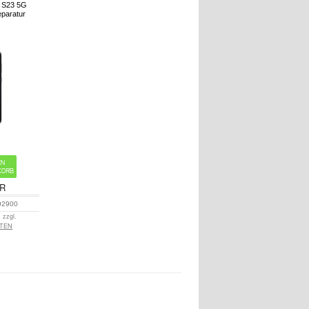
 S23 5G
paratur
UR
92900
 zzgl.
TEN