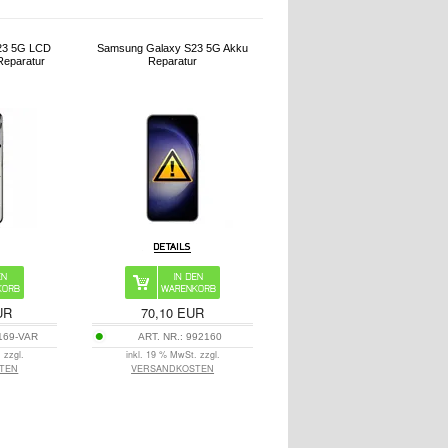
23 5G LCD
Samsung Galaxy S23 5G Akku
Reparatur
Reparatur
UR
70,10 EUR
169-VAR
ART. NR.:
992160
 zzgl.
inkl. 19 % MwSt. zzgl.
TEN
VERSANDKOSTEN