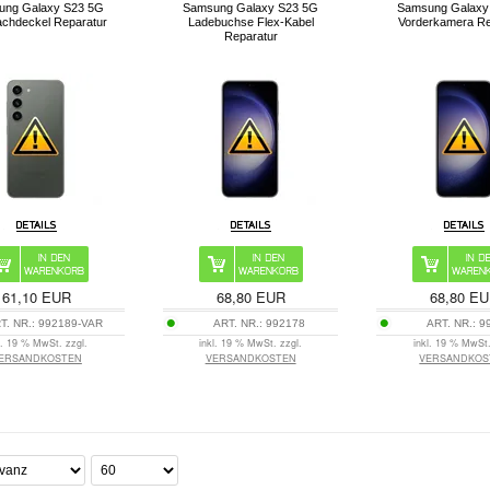
ung Galaxy S23 5G
Samsung Galaxy S23 5G
Samsung Galaxy
achdeckel Reparatur
Ladebuchse Flex-Kabel
Vorderkamera Re
Reparatur
61,10 EUR
68,80 EUR
68,80 E
T. NR.:
992189-VAR
ART. NR.:
992178
ART. NR.:
9
l. 19 % MwSt. zzgl.
inkl. 19 % MwSt. zzgl.
inkl. 19 % MwSt.
ERSANDKOSTEN
VERSANDKOSTEN
VERSANDKOS